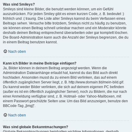
Was sind Smileys?
Smileys sind kleine Bilder, die benutzt werden können, um ein Gefühl
auszudrücken. Für jeden Smiley gibt es einen kurzen Code, z. B. bedeutet :)
fröhlich und :( traurig. Die Liste aller Smileys kannst du beim Verfassen eines
Beitrags sehen. Versuche bitte trotzdem, Smileys nicht zu häufig zu benutzen,
sie können einen Beitrag schnell unlesbar machen und ein Moderator könnte
deshalb deinen Beitrag entsprechend überarbeiten oder gar komplett löschen.
Die Board-Administration kann auch die Anzahl der Smileys begrenzen, die du
in einem Beitrag benutzen kannst.
Nach oben
Kann ich Bilder in meine Beiträge einfügen?
Ja, Bilder können in deinem Beitrag angezeigt werden. Wenn die
Administration Dateianhänge erlaubt hat, kannst du das Bild auch direkt
hochladen. Ansonsten musst du zu einem Bild verlinken, das auf einem
öffentlich zugänglichen Server liegt, z. B. http://www.domain.tld/mein-bild.gif.
Du kannst weder Bilder verlinken, die sich auf deinem eigenen PC befinden
(außer es ist ein öffentlich zugänglicher Server), noch zu Bildern, die nur nach
einer Anmeldung verfügbar sind, z. B. Hotmail- oder Yahoo-Mailboxen, mit
einem Passwort geschützte Seiten usw. Um das Bild anzuzeigen, benutze den
BBCode-Tag „[img]“.
Nach oben
Was sind globale Bekanntmachungen?
Globale Bekanntmachungen beinhalten wichtige Informationen, deshalb