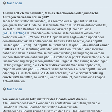
Nach oben
An wen soll ich mich wenden, falls es Beschwerden oder juristische
Anfragen zu diesem Forum gibt?
Jeder Administrator, der auf der „Das Team“-Seite aufgeführt ist, ist ein
geeigneter Kontakt für deine Beschwerde. Wenn du so keine Antwort erhältst,
solltest du den Besitzer der Domain kontaktieren (führe dazu eine
„WHOIS“-Abfrage
durch) oder — falls diese Seite bei einem kostenlosen
Webhoster wie z. B. Yahoo!, free.fr, funpic.de usw. liegt — den Support oder
den Abuse-Kontakt des betreffenden Dienstes. Bitte beachte, dass phpBB
Limited (phpBB.com) und phpBB Deutschland e. V. (phpBB.de)
absolut keinen
Einfluss
auf die Benutzung oder den oder die Benutzer der Forensoftware
haben und dafür in keiner Weise zur Verantwortung herangezogen werden
können. Kontaktiere daher nie phpBB Limited oder phpBB Deutschland e. V. in
Zusammenhang mit jeglichen juristischen Fragen (Unterlassungserklärungen,
Haftungsfragen usw.), die
sich nicht direkt
auf die Websiten phpbb.com,
phpbb.de oder die phpBB-Software selbst beziehen. Falls du phpBB Limited
oder phpBB Deutschland e. V. E-Mails schreibst, die die
Softwarenutzung
durch Dritte
betreffen, so wirst du, wenn überhaupt, höchstens eine knappe
Antwort erhalten.
Nach oben
Wie kann ich einen Administrator des Boards kontaktieren?
Alle Benutzer des Boards können das Kontaktformular nutzen, wenn die
Funktion durch die Board-Administration aktiviert wurde.
Mitglieder des Boards können zusätzlich den Link „Das Team“ verwenden.