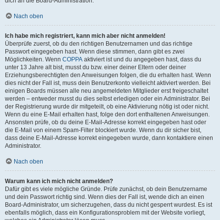
dich an die Board-Administration.
Nach oben
Ich habe mich registriert, kann mich aber nicht anmelden!
Überprüfe zuerst, ob du den richtigen Benutzernamen und das richtige
Passwort eingegeben hast. Wenn diese stimmen, dann gibt es zwei
Möglichkeiten. Wenn
COPPA
aktiviert ist und du angegeben hast, dass du
unter 13 Jahre alt bist, musst du bzw. einer deiner Eltern oder deiner
Erziehungsberechtigten den Anweisungen folgen, die du erhalten hast. Wenn
dies nicht der Fall ist, muss dein Benutzerkonto vielleicht aktiviert werden. Bei
einigen Boards müssen alle neu angemeldeten Mitglieder erst freigeschaltet
werden – entweder musst du dies selbst erledigen oder ein Administrator. Bei
der Registrierung wurde dir mitgeteilt, ob eine Aktivierung nötig ist oder nicht.
Wenn du eine E-Mail erhalten hast, folge den dort enthaltenen Anweisungen.
Ansonsten prüfe, ob du deine E-Mail-Adresse korrekt eingegeben hast oder
die E-Mail von einem Spam-Filter blockiert wurde. Wenn du dir sicher bist,
dass deine E-Mail-Adresse korrekt eingegeben wurde, dann kontaktiere einen
Administrator.
Nach oben
Warum kann ich mich nicht anmelden?
Dafür gibt es viele mögliche Gründe. Prüfe zunächst, ob dein Benutzername
und dein Passwort richtig sind. Wenn dies der Fall ist, wende dich an einen
Board-Administrator, um sicherzugehen, dass du nicht gesperrt wurdest. Es ist
ebenfalls möglich, dass ein Konfigurationsproblem mit der Website vorliegt,