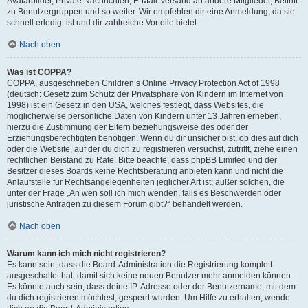
Avatarbilder, Private Nachrichten, E-Mail-Versand an andere Mitglieder, Beitritt
zu Benutzergruppen und so weiter. Wir empfehlen dir eine Anmeldung, da sie
schnell erledigt ist und dir zahlreiche Vorteile bietet.
Nach oben
Was ist COPPA?
COPPA, ausgeschrieben Children’s Online Privacy Protection Act of 1998
(deutsch: Gesetz zum Schutz der Privatsphäre von Kindern im Internet von
1998) ist ein Gesetz in den USA, welches festlegt, dass Websites, die
möglicherweise persönliche Daten von Kindern unter 13 Jahren erheben,
hierzu die Zustimmung der Eltern beziehungsweise des oder der
Erziehungsberechtigten benötigen. Wenn du dir unsicher bist, ob dies auf dich
oder die Website, auf der du dich zu registrieren versuchst, zutrifft, ziehe einen
rechtlichen Beistand zu Rate. Bitte beachte, dass phpBB Limited und der
Besitzer dieses Boards keine Rechtsberatung anbieten kann und nicht die
Anlaufstelle für Rechtsangelegenheiten jeglicher Art ist; außer solchen, die
unter der Frage „An wen soll ich mich wenden, falls es Beschwerden oder
juristische Anfragen zu diesem Forum gibt?“ behandelt werden.
Nach oben
Warum kann ich mich nicht registrieren?
Es kann sein, dass die Board-Administration die Registrierung komplett
ausgeschaltet hat, damit sich keine neuen Benutzer mehr anmelden können.
Es könnte auch sein, dass deine IP-Adresse oder der Benutzername, mit dem
du dich registrieren möchtest, gesperrt wurden. Um Hilfe zu erhalten, wende