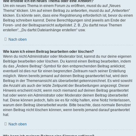
Wie erstelle ich ein neues Thema oder eine Antwort?
Um ein neues Thema in einem Forum zu eröffnen, musst du auf „Neues
Thema“ klicken. Um auf einen Beitrag zu antworten, musst du auf „Antworten“
klicken. Es könnte sein, dass eine Registrierung erforderlich ist, bevor du einen
Beitrag schreiben kannst. Deine Berechtigungen sind jeweils am Ende der
Foren- und der Beitragsansicht aufgelistet. Z. B. „Du darfst neue Themen
erstellen“, „Du darfst Dateianhänge erstellen“ usw.
Nach oben
Wie kann ich einen Beitrag bearbeiten oder löschen?
Wenn du nicht Administrator oder Moderator bist, kannst du nur deine eigenen
Beiträge bearbeiten oder löschen. Du kannst einen Beitrag bearbeiten, indem
du das „Ändere Beitrag“-Symbol für den entsprechenden Beitrag anklickst;
eventuell ist dies nur für einen begrenzten Zeitraum nach seiner Erstellung
möglich. Wenn bereits jemand auf deinen Beitrag geantwortet hat, wird dein
Beitrag in der Themenansicht als überarbeitet gekennzeichnet. Es wird sowohl
die Anzahl als auch der letzte Zeitpunkt der Bearbeitungen angezeigt. Dieser
Hinweis erscheint nicht, wenn noch niemand auf deinen Beitrag geantwortet
hat oder wenn ein Administrator oder Moderator deinen Beitrag überarbeitet
hat. Diese können jedoch, falls sie es für nötig halten, eine Notiz hinterlassen,
warum dein Beitrag überarbeitet wurde. Bitte beachte, dass normale Benutzer
einen Beitrag nicht löschen können, wenn bereits jemand darauf geantwortet
hat.
Nach oben