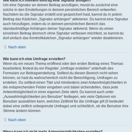
Wie kann ich meinem Beitrag eine Signatur anfügen?
Um eine Signatur an deinen Beitrag anzufügen, musst du zunächst eine
solche in den Einstellungen in deinem persönlichen Bereich entwerfen.
Nachdem du die Signatur erstellt und gespeichert hast, kannst du in jedem
Beitrag das Kästchen „Signatur anhängen“ aktivieren. Du kannst eine Signatur
auch hinzufügen, indem du in deinem persönlichen Bereich das
standardmäßige Anhängen deiner Signatur aktivierst. Wenn du einen
einzelnen Beitrag dennoch ohne Signatur verfassen möchtest, so kannst du
dort einfach das Kontrollkästchen „Signatur anhängen“ wieder deaktivieren.
Nach oben
Wie kann ich eine Umfrage erstellen?
Wenn du ein neues Thema eröffnest oder den ersten Beitrag eines Themas
bearbeitest, findest du ein Register „Umfrage erstellen“ unterhalb des
Formulars zur Beitragserstellung. Solltest du diesen Bereich nicht sehen
können, so hast du wahrscheinlich nicht die Berechtigung, Umfragen zu
erstellen. Du solltest einen Titel und mindestens zwei Antwortmöglichkeiten in
die entsprechenden Felder eingeben und dabei sicherstellen, dass jede
Antwortmöglichkeit in einer eigenen Zeile steht. Du kannst auch unter
„Auswahlmöglichkeiten pro Benutzer“ festlegen, wie viele Optionen ein
Benutzer auswählen kann, welches Zeitlimit für die Umfrage gilt (0 bedeutet
dabei eine zeitlich unbegrenzte Umfrage) und schließlich, ob die Benutzer ihre
Stimme ändern können.
Nach oben
Wieso kann ich nicht mehr Antwortmöglichkeiten erstellen?