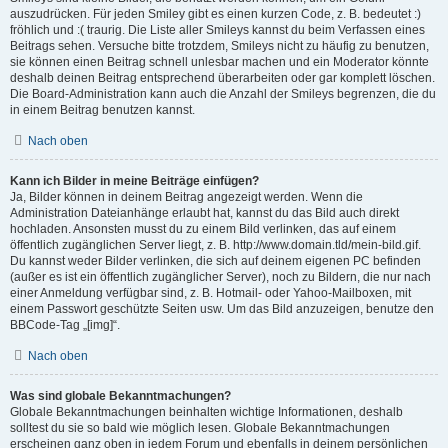
auszudrücken. Für jeden Smiley gibt es einen kurzen Code, z. B. bedeutet :)
fröhlich und :( traurig. Die Liste aller Smileys kannst du beim Verfassen eines
Beitrags sehen. Versuche bitte trotzdem, Smileys nicht zu häufig zu benutzen,
sie können einen Beitrag schnell unlesbar machen und ein Moderator könnte
deshalb deinen Beitrag entsprechend überarbeiten oder gar komplett löschen.
Die Board-Administration kann auch die Anzahl der Smileys begrenzen, die du
in einem Beitrag benutzen kannst.
Nach oben
Kann ich Bilder in meine Beiträge einfügen?
Ja, Bilder können in deinem Beitrag angezeigt werden. Wenn die
Administration Dateianhänge erlaubt hat, kannst du das Bild auch direkt
hochladen. Ansonsten musst du zu einem Bild verlinken, das auf einem
öffentlich zugänglichen Server liegt, z. B. http://www.domain.tld/mein-bild.gif.
Du kannst weder Bilder verlinken, die sich auf deinem eigenen PC befinden
(außer es ist ein öffentlich zugänglicher Server), noch zu Bildern, die nur nach
einer Anmeldung verfügbar sind, z. B. Hotmail- oder Yahoo-Mailboxen, mit
einem Passwort geschützte Seiten usw. Um das Bild anzuzeigen, benutze den
BBCode-Tag „[img]“.
Nach oben
Was sind globale Bekanntmachungen?
Globale Bekanntmachungen beinhalten wichtige Informationen, deshalb
solltest du sie so bald wie möglich lesen. Globale Bekanntmachungen
erscheinen ganz oben in jedem Forum und ebenfalls in deinem persönlichen