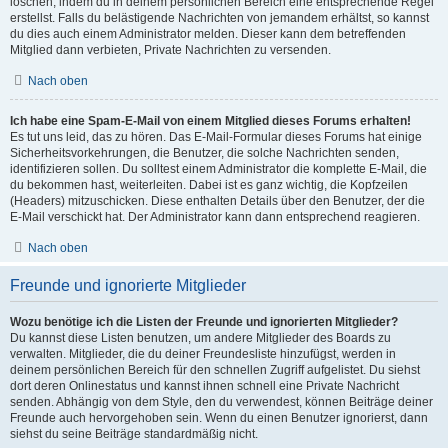
löschen, indem du in deinem persönlichen Bereich eine entsprechende Regel
erstellst. Falls du belästigende Nachrichten von jemandem erhältst, so kannst
du dies auch einem Administrator melden. Dieser kann dem betreffenden
Mitglied dann verbieten, Private Nachrichten zu versenden.
Nach oben
Ich habe eine Spam-E-Mail von einem Mitglied dieses Forums erhalten!
Es tut uns leid, das zu hören. Das E-Mail-Formular dieses Forums hat einige
Sicherheitsvorkehrungen, die Benutzer, die solche Nachrichten senden,
identifizieren sollen. Du solltest einem Administrator die komplette E-Mail, die
du bekommen hast, weiterleiten. Dabei ist es ganz wichtig, die Kopfzeilen
(Headers) mitzuschicken. Diese enthalten Details über den Benutzer, der die
E-Mail verschickt hat. Der Administrator kann dann entsprechend reagieren.
Nach oben
Freunde und ignorierte Mitglieder
Wozu benötige ich die Listen der Freunde und ignorierten Mitglieder?
Du kannst diese Listen benutzen, um andere Mitglieder des Boards zu
verwalten. Mitglieder, die du deiner Freundesliste hinzufügst, werden in
deinem persönlichen Bereich für den schnellen Zugriff aufgelistet. Du siehst
dort deren Onlinestatus und kannst ihnen schnell eine Private Nachricht
senden. Abhängig von dem Style, den du verwendest, können Beiträge deiner
Freunde auch hervorgehoben sein. Wenn du einen Benutzer ignorierst, dann
siehst du seine Beiträge standardmäßig nicht.