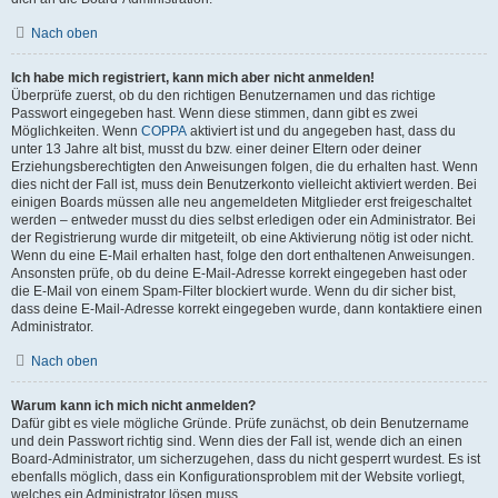
Nach oben
Ich habe mich registriert, kann mich aber nicht anmelden!
Überprüfe zuerst, ob du den richtigen Benutzernamen und das richtige
Passwort eingegeben hast. Wenn diese stimmen, dann gibt es zwei
Möglichkeiten. Wenn
COPPA
aktiviert ist und du angegeben hast, dass du
unter 13 Jahre alt bist, musst du bzw. einer deiner Eltern oder deiner
Erziehungsberechtigten den Anweisungen folgen, die du erhalten hast. Wenn
dies nicht der Fall ist, muss dein Benutzerkonto vielleicht aktiviert werden. Bei
einigen Boards müssen alle neu angemeldeten Mitglieder erst freigeschaltet
werden – entweder musst du dies selbst erledigen oder ein Administrator. Bei
der Registrierung wurde dir mitgeteilt, ob eine Aktivierung nötig ist oder nicht.
Wenn du eine E-Mail erhalten hast, folge den dort enthaltenen Anweisungen.
Ansonsten prüfe, ob du deine E-Mail-Adresse korrekt eingegeben hast oder
die E-Mail von einem Spam-Filter blockiert wurde. Wenn du dir sicher bist,
dass deine E-Mail-Adresse korrekt eingegeben wurde, dann kontaktiere einen
Administrator.
Nach oben
Warum kann ich mich nicht anmelden?
Dafür gibt es viele mögliche Gründe. Prüfe zunächst, ob dein Benutzername
und dein Passwort richtig sind. Wenn dies der Fall ist, wende dich an einen
Board-Administrator, um sicherzugehen, dass du nicht gesperrt wurdest. Es ist
ebenfalls möglich, dass ein Konfigurationsproblem mit der Website vorliegt,
welches ein Administrator lösen muss.