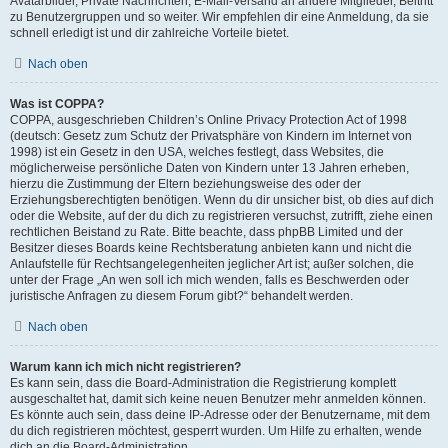
Avatarbilder, Private Nachrichten, E-Mail-Versand an andere Mitglieder, Beitritt
zu Benutzergruppen und so weiter. Wir empfehlen dir eine Anmeldung, da sie
schnell erledigt ist und dir zahlreiche Vorteile bietet.
Nach oben
Was ist COPPA?
COPPA, ausgeschrieben Children’s Online Privacy Protection Act of 1998
(deutsch: Gesetz zum Schutz der Privatsphäre von Kindern im Internet von
1998) ist ein Gesetz in den USA, welches festlegt, dass Websites, die
möglicherweise persönliche Daten von Kindern unter 13 Jahren erheben,
hierzu die Zustimmung der Eltern beziehungsweise des oder der
Erziehungsberechtigten benötigen. Wenn du dir unsicher bist, ob dies auf dich
oder die Website, auf der du dich zu registrieren versuchst, zutrifft, ziehe einen
rechtlichen Beistand zu Rate. Bitte beachte, dass phpBB Limited und der
Besitzer dieses Boards keine Rechtsberatung anbieten kann und nicht die
Anlaufstelle für Rechtsangelegenheiten jeglicher Art ist; außer solchen, die
unter der Frage „An wen soll ich mich wenden, falls es Beschwerden oder
juristische Anfragen zu diesem Forum gibt?“ behandelt werden.
Nach oben
Warum kann ich mich nicht registrieren?
Es kann sein, dass die Board-Administration die Registrierung komplett
ausgeschaltet hat, damit sich keine neuen Benutzer mehr anmelden können.
Es könnte auch sein, dass deine IP-Adresse oder der Benutzername, mit dem
du dich registrieren möchtest, gesperrt wurden. Um Hilfe zu erhalten, wende
dich an die Board-Administration.