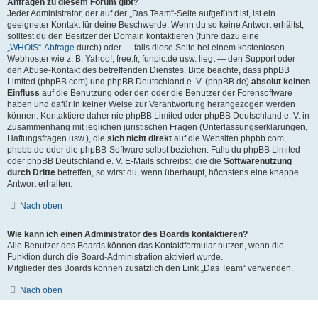
Anfragen zu diesem Forum gibt?
Jeder Administrator, der auf der „Das Team“-Seite aufgeführt ist, ist ein
geeigneter Kontakt für deine Beschwerde. Wenn du so keine Antwort erhältst,
solltest du den Besitzer der Domain kontaktieren (führe dazu eine
„WHOIS“-Abfrage
durch) oder — falls diese Seite bei einem kostenlosen
Webhoster wie z. B. Yahoo!, free.fr, funpic.de usw. liegt — den Support oder
den Abuse-Kontakt des betreffenden Dienstes. Bitte beachte, dass phpBB
Limited (phpBB.com) und phpBB Deutschland e. V. (phpBB.de)
absolut keinen
Einfluss
auf die Benutzung oder den oder die Benutzer der Forensoftware
haben und dafür in keiner Weise zur Verantwortung herangezogen werden
können. Kontaktiere daher nie phpBB Limited oder phpBB Deutschland e. V. in
Zusammenhang mit jeglichen juristischen Fragen (Unterlassungserklärungen,
Haftungsfragen usw.), die
sich nicht direkt
auf die Websiten phpbb.com,
phpbb.de oder die phpBB-Software selbst beziehen. Falls du phpBB Limited
oder phpBB Deutschland e. V. E-Mails schreibst, die die
Softwarenutzung
durch Dritte
betreffen, so wirst du, wenn überhaupt, höchstens eine knappe
Antwort erhalten.
Nach oben
Wie kann ich einen Administrator des Boards kontaktieren?
Alle Benutzer des Boards können das Kontaktformular nutzen, wenn die
Funktion durch die Board-Administration aktiviert wurde.
Mitglieder des Boards können zusätzlich den Link „Das Team“ verwenden.
Nach oben