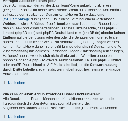
Anfragen zu diesem Forum gibt?
Jeder Administrator, der auf der „Das Team“-Seite aufgeführt ist, ist ein
geeigneter Kontakt für deine Beschwerde. Wenn du so keine Antwort erhältst,
solltest du den Besitzer der Domain kontaktieren (führe dazu eine
„WHOIS“-Abfrage
durch) oder — falls diese Seite bei einem kostenlosen
Webhoster wie z. B. Yahoo!, free.fr, funpic.de usw. liegt — den Support oder
den Abuse-Kontakt des betreffenden Dienstes. Bitte beachte, dass phpBB
Limited (phpBB.com) und phpBB Deutschland e. V. (phpBB.de)
absolut keinen
Einfluss
auf die Benutzung oder den oder die Benutzer der Forensoftware
haben und dafür in keiner Weise zur Verantwortung herangezogen werden
können. Kontaktiere daher nie phpBB Limited oder phpBB Deutschland e. V. in
Zusammenhang mit jeglichen juristischen Fragen (Unterlassungserklärungen,
Haftungsfragen usw.), die
sich nicht direkt
auf die Websiten phpbb.com,
phpbb.de oder die phpBB-Software selbst beziehen. Falls du phpBB Limited
oder phpBB Deutschland e. V. E-Mails schreibst, die die
Softwarenutzung
durch Dritte
betreffen, so wirst du, wenn überhaupt, höchstens eine knappe
Antwort erhalten.
Nach oben
Wie kann ich einen Administrator des Boards kontaktieren?
Alle Benutzer des Boards können das Kontaktformular nutzen, wenn die
Funktion durch die Board-Administration aktiviert wurde.
Mitglieder des Boards können zusätzlich den Link „Das Team“ verwenden.
Nach oben