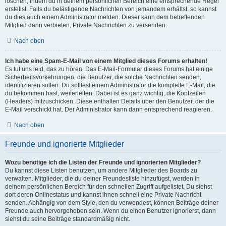
löschen, indem du in deinem persönlichen Bereich eine entsprechende Regel
erstellst. Falls du belästigende Nachrichten von jemandem erhältst, so kannst
du dies auch einem Administrator melden. Dieser kann dem betreffenden
Mitglied dann verbieten, Private Nachrichten zu versenden.
Nach oben
Ich habe eine Spam-E-Mail von einem Mitglied dieses Forums erhalten!
Es tut uns leid, das zu hören. Das E-Mail-Formular dieses Forums hat einige
Sicherheitsvorkehrungen, die Benutzer, die solche Nachrichten senden,
identifizieren sollen. Du solltest einem Administrator die komplette E-Mail, die
du bekommen hast, weiterleiten. Dabei ist es ganz wichtig, die Kopfzeilen
(Headers) mitzuschicken. Diese enthalten Details über den Benutzer, der die
E-Mail verschickt hat. Der Administrator kann dann entsprechend reagieren.
Nach oben
Freunde und ignorierte Mitglieder
Wozu benötige ich die Listen der Freunde und ignorierten Mitglieder?
Du kannst diese Listen benutzen, um andere Mitglieder des Boards zu
verwalten. Mitglieder, die du deiner Freundesliste hinzufügst, werden in
deinem persönlichen Bereich für den schnellen Zugriff aufgelistet. Du siehst
dort deren Onlinestatus und kannst ihnen schnell eine Private Nachricht
senden. Abhängig von dem Style, den du verwendest, können Beiträge deiner
Freunde auch hervorgehoben sein. Wenn du einen Benutzer ignorierst, dann
siehst du seine Beiträge standardmäßig nicht.