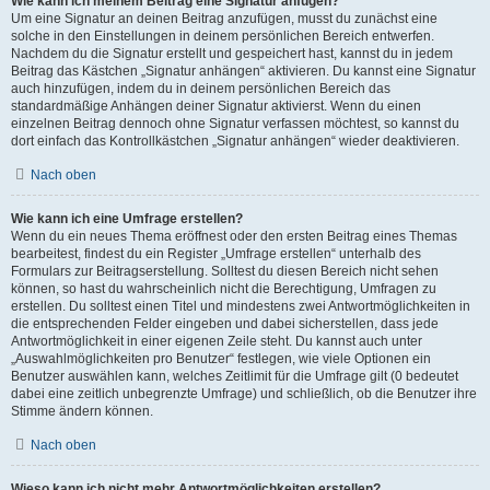
Wie kann ich meinem Beitrag eine Signatur anfügen?
Um eine Signatur an deinen Beitrag anzufügen, musst du zunächst eine
solche in den Einstellungen in deinem persönlichen Bereich entwerfen.
Nachdem du die Signatur erstellt und gespeichert hast, kannst du in jedem
Beitrag das Kästchen „Signatur anhängen“ aktivieren. Du kannst eine Signatur
auch hinzufügen, indem du in deinem persönlichen Bereich das
standardmäßige Anhängen deiner Signatur aktivierst. Wenn du einen
einzelnen Beitrag dennoch ohne Signatur verfassen möchtest, so kannst du
dort einfach das Kontrollkästchen „Signatur anhängen“ wieder deaktivieren.
Nach oben
Wie kann ich eine Umfrage erstellen?
Wenn du ein neues Thema eröffnest oder den ersten Beitrag eines Themas
bearbeitest, findest du ein Register „Umfrage erstellen“ unterhalb des
Formulars zur Beitragserstellung. Solltest du diesen Bereich nicht sehen
können, so hast du wahrscheinlich nicht die Berechtigung, Umfragen zu
erstellen. Du solltest einen Titel und mindestens zwei Antwortmöglichkeiten in
die entsprechenden Felder eingeben und dabei sicherstellen, dass jede
Antwortmöglichkeit in einer eigenen Zeile steht. Du kannst auch unter
„Auswahlmöglichkeiten pro Benutzer“ festlegen, wie viele Optionen ein
Benutzer auswählen kann, welches Zeitlimit für die Umfrage gilt (0 bedeutet
dabei eine zeitlich unbegrenzte Umfrage) und schließlich, ob die Benutzer ihre
Stimme ändern können.
Nach oben
Wieso kann ich nicht mehr Antwortmöglichkeiten erstellen?