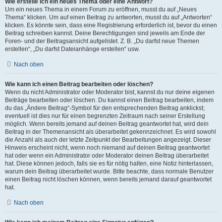
Wie erstelle ich ein neues Thema oder eine Antwort?
Um ein neues Thema in einem Forum zu eröffnen, musst du auf „Neues
Thema“ klicken. Um auf einen Beitrag zu antworten, musst du auf „Antworten“
klicken. Es könnte sein, dass eine Registrierung erforderlich ist, bevor du einen
Beitrag schreiben kannst. Deine Berechtigungen sind jeweils am Ende der
Foren- und der Beitragsansicht aufgelistet. Z. B. „Du darfst neue Themen
erstellen“, „Du darfst Dateianhänge erstellen“ usw.
Nach oben
Wie kann ich einen Beitrag bearbeiten oder löschen?
Wenn du nicht Administrator oder Moderator bist, kannst du nur deine eigenen
Beiträge bearbeiten oder löschen. Du kannst einen Beitrag bearbeiten, indem
du das „Ändere Beitrag“-Symbol für den entsprechenden Beitrag anklickst;
eventuell ist dies nur für einen begrenzten Zeitraum nach seiner Erstellung
möglich. Wenn bereits jemand auf deinen Beitrag geantwortet hat, wird dein
Beitrag in der Themenansicht als überarbeitet gekennzeichnet. Es wird sowohl
die Anzahl als auch der letzte Zeitpunkt der Bearbeitungen angezeigt. Dieser
Hinweis erscheint nicht, wenn noch niemand auf deinen Beitrag geantwortet
hat oder wenn ein Administrator oder Moderator deinen Beitrag überarbeitet
hat. Diese können jedoch, falls sie es für nötig halten, eine Notiz hinterlassen,
warum dein Beitrag überarbeitet wurde. Bitte beachte, dass normale Benutzer
einen Beitrag nicht löschen können, wenn bereits jemand darauf geantwortet
hat.
Nach oben