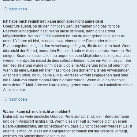
Nach oben
Ich habe mich registriert, kann mich aber nicht anmelden!
Überprüfe zuerst, ob du den richtigen Benutzernamen und das richtige
Passwort eingegeben hast. Wenn diese stimmen, dann gibt es zwei
Möglichkeiten. Wenn
COPPA
aktiviert ist und du angegeben hast, dass du
unter 13 Jahre alt bist, musst du bzw. einer deiner Eltern oder deiner
Erziehungsberechtigten den Anweisungen folgen, die du erhalten hast. Wenn
dies nicht der Fall ist, muss dein Benutzerkonto vielleicht aktiviert werden. Bei
einigen Boards müssen alle neu angemeldeten Mitglieder erst freigeschaltet
werden – entweder musst du dies selbst erledigen oder ein Administrator. Bei
der Registrierung wurde dir mitgeteilt, ob eine Aktivierung nötig ist oder nicht.
Wenn du eine E-Mail erhalten hast, folge den dort enthaltenen Anweisungen.
Ansonsten prüfe, ob du deine E-Mail-Adresse korrekt eingegeben hast oder
die E-Mail von einem Spam-Filter blockiert wurde. Wenn du dir sicher bist,
dass deine E-Mail-Adresse korrekt eingegeben wurde, dann kontaktiere einen
Administrator.
Nach oben
Warum kann ich mich nicht anmelden?
Dafür gibt es viele mögliche Gründe. Prüfe zunächst, ob dein Benutzername
und dein Passwort richtig sind. Wenn dies der Fall ist, wende dich an einen
Board-Administrator, um sicherzugehen, dass du nicht gesperrt wurdest. Es ist
ebenfalls möglich, dass ein Konfigurationsproblem mit der Website vorliegt,
welches ein Administrator lösen muss.