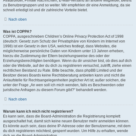
Avatarbilder, Private Nachrichten, E-Mail-Versand an andere Mitglieder, Beitritt
zu Benutzergruppen und so weiter. Wir empfehlen dir eine Anmeldung, da sie
schnell erledigt ist und dir zahlreiche Vorteile bietet.
Nach oben
Was ist COPPA?
COPPA, ausgeschrieben Children’s Online Privacy Protection Act of 1998
(deutsch: Gesetz zum Schutz der Privatsphäre von Kindern im Internet von
1998) ist ein Gesetz in den USA, welches festlegt, dass Websites, die
möglicherweise persönliche Daten von Kindern unter 13 Jahren erheben,
hierzu die Zustimmung der Eltern beziehungsweise des oder der
Erziehungsberechtigten benötigen. Wenn du dir unsicher bist, ob dies auf dich
oder die Website, auf der du dich zu registrieren versuchst, zutrifft, ziehe einen
rechtlichen Beistand zu Rate. Bitte beachte, dass phpBB Limited und der
Besitzer dieses Boards keine Rechtsberatung anbieten kann und nicht die
Anlaufstelle für Rechtsangelegenheiten jeglicher Art ist; außer solchen, die
unter der Frage „An wen soll ich mich wenden, falls es Beschwerden oder
juristische Anfragen zu diesem Forum gibt?“ behandelt werden.
Nach oben
Warum kann ich mich nicht registrieren?
Es kann sein, dass die Board-Administration die Registrierung komplett
ausgeschaltet hat, damit sich keine neuen Benutzer mehr anmelden können.
Es könnte auch sein, dass deine IP-Adresse oder der Benutzername, mit dem
du dich registrieren möchtest, gesperrt wurden. Um Hilfe zu erhalten, wende
dich an die Board-Administration.