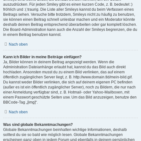
auszudrücken. Für jeden Smiley gibt es einen kurzen Code, z. B. bedeutet :)
fröhlich und :( traurig. Die Liste aller Smileys kannst du beim Verfassen eines
Beitrags sehen. Versuche bitte trotzdem, Smileys nicht zu häufig zu benutzen,
sie können einen Beitrag schnell unlesbar machen und ein Moderator könnte
deshalb deinen Beitrag entsprechend überarbeiten oder gar komplett löschen.
Die Board-Administration kann auch die Anzahl der Smileys begrenzen, die du
in einem Beitrag benutzen kannst.
Nach oben
Kann ich Bilder in meine Beiträge einfügen?
Ja, Bilder können in deinem Beitrag angezeigt werden. Wenn die
Administration Dateianhänge erlaubt hat, kannst du das Bild auch direkt
hochladen. Ansonsten musst du zu einem Bild verlinken, das auf einem
öffentlich zugänglichen Server liegt, z. B. http://www.domain.tld/mein-bild.gif.
Du kannst weder Bilder verlinken, die sich auf deinem eigenen PC befinden
(außer es ist ein öffentlich zugänglicher Server), noch zu Bildern, die nur nach
einer Anmeldung verfügbar sind, z. B. Hotmail- oder Yahoo-Mailboxen, mit
einem Passwort geschützte Seiten usw. Um das Bild anzuzeigen, benutze den
BBCode-Tag „[img]“.
Nach oben
Was sind globale Bekanntmachungen?
Globale Bekanntmachungen beinhalten wichtige Informationen, deshalb
solltest du sie so bald wie möglich lesen. Globale Bekanntmachungen
erscheinen ganz oben in jedem Forum und ebenfalls in deinem persönlichen