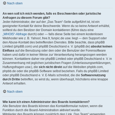
Nach oben
An wen soll ich mich wenden, falls es Beschwerden oder juristische
Anfragen zu diesem Forum gibt?
Jeder Administrator, der auf der „Das Team“-Seite aufgeführt ist, ist ein
geeigneter Kontakt für deine Beschwerde. Wenn du so keine Antwort erhältst,
solltest du den Besitzer der Domain kontaktieren (führe dazu eine
„WHOIS“-Abfrage
durch) oder — falls diese Seite bei einem kostenlosen
Webhoster wie z. B. Yahoo!, free.fr, funpic.de usw. liegt — den Support oder
den Abuse-Kontakt des betreffenden Dienstes. Bitte beachte, dass phpBB
Limited (phpBB.com) und phpBB Deutschland e. V. (phpBB.de)
absolut keinen
Einfluss
auf die Benutzung oder den oder die Benutzer der Forensoftware
haben und dafür in keiner Weise zur Verantwortung herangezogen werden
können. Kontaktiere daher nie phpBB Limited oder phpBB Deutschland e. V. in
Zusammenhang mit jeglichen juristischen Fragen (Unterlassungserklärungen,
Haftungsfragen usw.), die
sich nicht direkt
auf die Websiten phpbb.com,
phpbb.de oder die phpBB-Software selbst beziehen. Falls du phpBB Limited
oder phpBB Deutschland e. V. E-Mails schreibst, die die
Softwarenutzung
durch Dritte
betreffen, so wirst du, wenn überhaupt, höchstens eine knappe
Antwort erhalten.
Nach oben
Wie kann ich einen Administrator des Boards kontaktieren?
Alle Benutzer des Boards können das Kontaktformular nutzen, wenn die
Funktion durch die Board-Administration aktiviert wurde.
Mitglieder des Boards können zusätzlich den Link „Das Team“ verwenden.