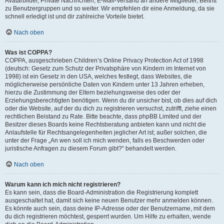
Avatarbilder, Private Nachrichten, E-Mail-Versand an andere Mitglieder, Beitritt
zu Benutzergruppen und so weiter. Wir empfehlen dir eine Anmeldung, da sie
schnell erledigt ist und dir zahlreiche Vorteile bietet.
Nach oben
Was ist COPPA?
COPPA, ausgeschrieben Children’s Online Privacy Protection Act of 1998
(deutsch: Gesetz zum Schutz der Privatsphäre von Kindern im Internet von
1998) ist ein Gesetz in den USA, welches festlegt, dass Websites, die
möglicherweise persönliche Daten von Kindern unter 13 Jahren erheben,
hierzu die Zustimmung der Eltern beziehungsweise des oder der
Erziehungsberechtigten benötigen. Wenn du dir unsicher bist, ob dies auf dich
oder die Website, auf der du dich zu registrieren versuchst, zutrifft, ziehe einen
rechtlichen Beistand zu Rate. Bitte beachte, dass phpBB Limited und der
Besitzer dieses Boards keine Rechtsberatung anbieten kann und nicht die
Anlaufstelle für Rechtsangelegenheiten jeglicher Art ist; außer solchen, die
unter der Frage „An wen soll ich mich wenden, falls es Beschwerden oder
juristische Anfragen zu diesem Forum gibt?“ behandelt werden.
Nach oben
Warum kann ich mich nicht registrieren?
Es kann sein, dass die Board-Administration die Registrierung komplett
ausgeschaltet hat, damit sich keine neuen Benutzer mehr anmelden können.
Es könnte auch sein, dass deine IP-Adresse oder der Benutzername, mit dem
du dich registrieren möchtest, gesperrt wurden. Um Hilfe zu erhalten, wende