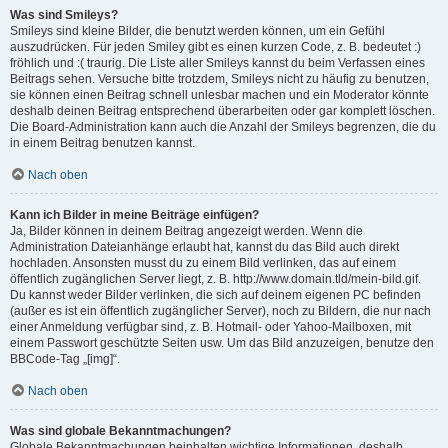
Was sind Smileys?
Smileys sind kleine Bilder, die benutzt werden können, um ein Gefühl
auszudrücken. Für jeden Smiley gibt es einen kurzen Code, z. B. bedeutet :)
fröhlich und :( traurig. Die Liste aller Smileys kannst du beim Verfassen eines
Beitrags sehen. Versuche bitte trotzdem, Smileys nicht zu häufig zu benutzen,
sie können einen Beitrag schnell unlesbar machen und ein Moderator könnte
deshalb deinen Beitrag entsprechend überarbeiten oder gar komplett löschen.
Die Board-Administration kann auch die Anzahl der Smileys begrenzen, die du
in einem Beitrag benutzen kannst.
Nach oben
Kann ich Bilder in meine Beiträge einfügen?
Ja, Bilder können in deinem Beitrag angezeigt werden. Wenn die
Administration Dateianhänge erlaubt hat, kannst du das Bild auch direkt
hochladen. Ansonsten musst du zu einem Bild verlinken, das auf einem
öffentlich zugänglichen Server liegt, z. B. http://www.domain.tld/mein-bild.gif.
Du kannst weder Bilder verlinken, die sich auf deinem eigenen PC befinden
(außer es ist ein öffentlich zugänglicher Server), noch zu Bildern, die nur nach
einer Anmeldung verfügbar sind, z. B. Hotmail- oder Yahoo-Mailboxen, mit
einem Passwort geschützte Seiten usw. Um das Bild anzuzeigen, benutze den
BBCode-Tag „[img]“.
Nach oben
Was sind globale Bekanntmachungen?
Globale Bekanntmachungen beinhalten wichtige Informationen, deshalb