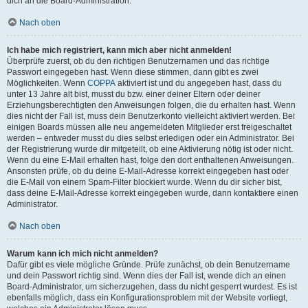
dich an die Board-Administration.
Nach oben
Ich habe mich registriert, kann mich aber nicht anmelden!
Überprüfe zuerst, ob du den richtigen Benutzernamen und das richtige
Passwort eingegeben hast. Wenn diese stimmen, dann gibt es zwei
Möglichkeiten. Wenn
COPPA
aktiviert ist und du angegeben hast, dass du
unter 13 Jahre alt bist, musst du bzw. einer deiner Eltern oder deiner
Erziehungsberechtigten den Anweisungen folgen, die du erhalten hast. Wenn
dies nicht der Fall ist, muss dein Benutzerkonto vielleicht aktiviert werden. Bei
einigen Boards müssen alle neu angemeldeten Mitglieder erst freigeschaltet
werden – entweder musst du dies selbst erledigen oder ein Administrator. Bei
der Registrierung wurde dir mitgeteilt, ob eine Aktivierung nötig ist oder nicht.
Wenn du eine E-Mail erhalten hast, folge den dort enthaltenen Anweisungen.
Ansonsten prüfe, ob du deine E-Mail-Adresse korrekt eingegeben hast oder
die E-Mail von einem Spam-Filter blockiert wurde. Wenn du dir sicher bist,
dass deine E-Mail-Adresse korrekt eingegeben wurde, dann kontaktiere einen
Administrator.
Nach oben
Warum kann ich mich nicht anmelden?
Dafür gibt es viele mögliche Gründe. Prüfe zunächst, ob dein Benutzername
und dein Passwort richtig sind. Wenn dies der Fall ist, wende dich an einen
Board-Administrator, um sicherzugehen, dass du nicht gesperrt wurdest. Es ist
ebenfalls möglich, dass ein Konfigurationsproblem mit der Website vorliegt,