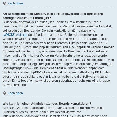
Nach oben
An wen soll ich mich wenden, falls es Beschwerden oder juristische
Anfragen zu diesem Forum gibt?
Jeder Administrator, der auf der „Das Team“-Seite aufgeführt ist, ist ein
geeigneter Kontakt für deine Beschwerde. Wenn du so keine Antwort erhältst,
solltest du den Besitzer der Domain kontaktieren (führe dazu eine
„WHOIS“-Abfrage
durch) oder — falls diese Seite bei einem kostenlosen
Webhoster wie z. B. Yahoo!, free.fr, funpic.de usw. liegt — den Support oder
den Abuse-Kontakt des betreffenden Dienstes. Bitte beachte, dass phpBB
Limited (phpBB.com) und phpBB Deutschland e. V. (phpBB.de)
absolut keinen
Einfluss
auf die Benutzung oder den oder die Benutzer der Forensoftware
haben und dafür in keiner Weise zur Verantwortung herangezogen werden
können. Kontaktiere daher nie phpBB Limited oder phpBB Deutschland e. V. in
Zusammenhang mit jeglichen juristischen Fragen (Unterlassungserklärungen,
Haftungsfragen usw.), die
sich nicht direkt
auf die Websiten phpbb.com,
phpbb.de oder die phpBB-Software selbst beziehen. Falls du phpBB Limited
oder phpBB Deutschland e. V. E-Mails schreibst, die die
Softwarenutzung
durch Dritte
betreffen, so wirst du, wenn überhaupt, höchstens eine knappe
Antwort erhalten.
Nach oben
Wie kann ich einen Administrator des Boards kontaktieren?
Alle Benutzer des Boards können das Kontaktformular nutzen, wenn die
Funktion durch die Board-Administration aktiviert wurde.
Mitglieder des Boards können zusätzlich den Link „Das Team“ verwenden.