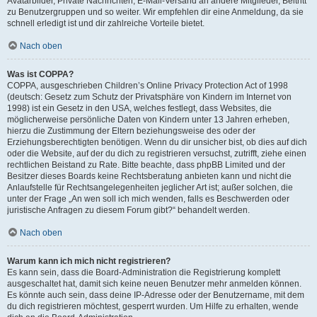
Avatarbilder, Private Nachrichten, E-Mail-Versand an andere Mitglieder, Beitritt
zu Benutzergruppen und so weiter. Wir empfehlen dir eine Anmeldung, da sie
schnell erledigt ist und dir zahlreiche Vorteile bietet.
Nach oben
Was ist COPPA?
COPPA, ausgeschrieben Children’s Online Privacy Protection Act of 1998
(deutsch: Gesetz zum Schutz der Privatsphäre von Kindern im Internet von
1998) ist ein Gesetz in den USA, welches festlegt, dass Websites, die
möglicherweise persönliche Daten von Kindern unter 13 Jahren erheben,
hierzu die Zustimmung der Eltern beziehungsweise des oder der
Erziehungsberechtigten benötigen. Wenn du dir unsicher bist, ob dies auf dich
oder die Website, auf der du dich zu registrieren versuchst, zutrifft, ziehe einen
rechtlichen Beistand zu Rate. Bitte beachte, dass phpBB Limited und der
Besitzer dieses Boards keine Rechtsberatung anbieten kann und nicht die
Anlaufstelle für Rechtsangelegenheiten jeglicher Art ist; außer solchen, die
unter der Frage „An wen soll ich mich wenden, falls es Beschwerden oder
juristische Anfragen zu diesem Forum gibt?“ behandelt werden.
Nach oben
Warum kann ich mich nicht registrieren?
Es kann sein, dass die Board-Administration die Registrierung komplett
ausgeschaltet hat, damit sich keine neuen Benutzer mehr anmelden können.
Es könnte auch sein, dass deine IP-Adresse oder der Benutzername, mit dem
du dich registrieren möchtest, gesperrt wurden. Um Hilfe zu erhalten, wende