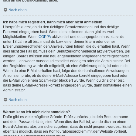
dich an die Board-Administration.
Nach oben
Ich habe mich registriert, kann mich aber nicht anmelden!
Überprüfe zuerst, ob du den richtigen Benutzernamen und das richtige
Passwort eingegeben hast. Wenn diese stimmen, dann gibt es zwei
Möglichkeiten. Wenn
COPPA
aktiviert ist und du angegeben hast, dass du
unter 13 Jahre alt bist, musst du bzw. einer deiner Eltern oder deiner
Erziehungsberechtigten den Anweisungen folgen, die du erhalten hast. Wenn
dies nicht der Fall ist, muss dein Benutzerkonto vielleicht aktiviert werden. Bei
einigen Boards müssen alle neu angemeldeten Mitglieder erst freigeschaltet
werden – entweder musst du dies selbst erledigen oder ein Administrator. Bei
der Registrierung wurde dir mitgeteilt, ob eine Aktivierung nötig ist oder nicht.
Wenn du eine E-Mail erhalten hast, folge den dort enthaltenen Anweisungen.
Ansonsten prüfe, ob du deine E-Mail-Adresse korrekt eingegeben hast oder
die E-Mail von einem Spam-Filter blockiert wurde. Wenn du dir sicher bist,
dass deine E-Mail-Adresse korrekt eingegeben wurde, dann kontaktiere einen
Administrator.
Nach oben
Warum kann ich mich nicht anmelden?
Dafür gibt es viele mögliche Gründe. Prüfe zunächst, ob dein Benutzername
und dein Passwort richtig sind. Wenn dies der Fall ist, wende dich an einen
Board-Administrator, um sicherzugehen, dass du nicht gesperrt wurdest. Es ist
ebenfalls möglich, dass ein Konfigurationsproblem mit der Website vorliegt,