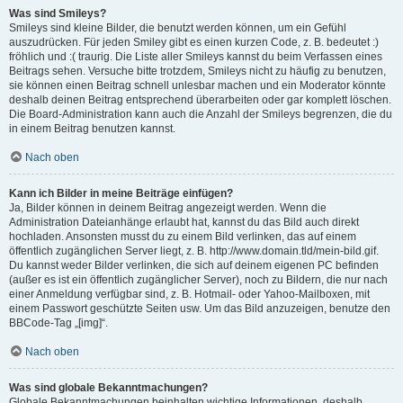
Was sind Smileys?
Smileys sind kleine Bilder, die benutzt werden können, um ein Gefühl
auszudrücken. Für jeden Smiley gibt es einen kurzen Code, z. B. bedeutet :)
fröhlich und :( traurig. Die Liste aller Smileys kannst du beim Verfassen eines
Beitrags sehen. Versuche bitte trotzdem, Smileys nicht zu häufig zu benutzen,
sie können einen Beitrag schnell unlesbar machen und ein Moderator könnte
deshalb deinen Beitrag entsprechend überarbeiten oder gar komplett löschen.
Die Board-Administration kann auch die Anzahl der Smileys begrenzen, die du
in einem Beitrag benutzen kannst.
Nach oben
Kann ich Bilder in meine Beiträge einfügen?
Ja, Bilder können in deinem Beitrag angezeigt werden. Wenn die
Administration Dateianhänge erlaubt hat, kannst du das Bild auch direkt
hochladen. Ansonsten musst du zu einem Bild verlinken, das auf einem
öffentlich zugänglichen Server liegt, z. B. http://www.domain.tld/mein-bild.gif.
Du kannst weder Bilder verlinken, die sich auf deinem eigenen PC befinden
(außer es ist ein öffentlich zugänglicher Server), noch zu Bildern, die nur nach
einer Anmeldung verfügbar sind, z. B. Hotmail- oder Yahoo-Mailboxen, mit
einem Passwort geschützte Seiten usw. Um das Bild anzuzeigen, benutze den
BBCode-Tag „[img]“.
Nach oben
Was sind globale Bekanntmachungen?
Globale Bekanntmachungen beinhalten wichtige Informationen, deshalb