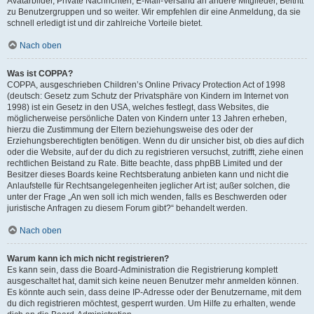
Avatarbilder, Private Nachrichten, E-Mail-Versand an andere Mitglieder, Beitritt
zu Benutzergruppen und so weiter. Wir empfehlen dir eine Anmeldung, da sie
schnell erledigt ist und dir zahlreiche Vorteile bietet.
Nach oben
Was ist COPPA?
COPPA, ausgeschrieben Children’s Online Privacy Protection Act of 1998
(deutsch: Gesetz zum Schutz der Privatsphäre von Kindern im Internet von
1998) ist ein Gesetz in den USA, welches festlegt, dass Websites, die
möglicherweise persönliche Daten von Kindern unter 13 Jahren erheben,
hierzu die Zustimmung der Eltern beziehungsweise des oder der
Erziehungsberechtigten benötigen. Wenn du dir unsicher bist, ob dies auf dich
oder die Website, auf der du dich zu registrieren versuchst, zutrifft, ziehe einen
rechtlichen Beistand zu Rate. Bitte beachte, dass phpBB Limited und der
Besitzer dieses Boards keine Rechtsberatung anbieten kann und nicht die
Anlaufstelle für Rechtsangelegenheiten jeglicher Art ist; außer solchen, die
unter der Frage „An wen soll ich mich wenden, falls es Beschwerden oder
juristische Anfragen zu diesem Forum gibt?“ behandelt werden.
Nach oben
Warum kann ich mich nicht registrieren?
Es kann sein, dass die Board-Administration die Registrierung komplett
ausgeschaltet hat, damit sich keine neuen Benutzer mehr anmelden können.
Es könnte auch sein, dass deine IP-Adresse oder der Benutzername, mit dem
du dich registrieren möchtest, gesperrt wurden. Um Hilfe zu erhalten, wende