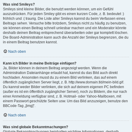
Was sind Smileys?
Smileys sind kleine Bilder, die benutzt werden können, um ein Gefühl
auszudrücken. Für jeden Smiley gibt es einen kurzen Code, z. B. bedeutet :)
fröhlich und :( traurig. Die Liste aller Smileys kannst du beim Verfassen eines
Beitrags sehen. Versuche bitte trotzdem, Smileys nicht zu häufig zu benutzen,
sie können einen Beitrag schnell unlesbar machen und ein Moderator könnte
deshalb deinen Beitrag entsprechend überarbeiten oder gar komplett löschen.
Die Board-Administration kann auch die Anzahl der Smileys begrenzen, die du
in einem Beitrag benutzen kannst.
Nach oben
Kann ich Bilder in meine Beiträge einfügen?
Ja, Bilder können in deinem Beitrag angezeigt werden. Wenn die
Administration Dateianhänge erlaubt hat, kannst du das Bild auch direkt
hochladen. Ansonsten musst du zu einem Bild verlinken, das auf einem
öffentlich zugänglichen Server liegt, z. B. http://www.domain.tld/mein-bild.gif.
Du kannst weder Bilder verlinken, die sich auf deinem eigenen PC befinden
(außer es ist ein öffentlich zugänglicher Server), noch zu Bildern, die nur nach
einer Anmeldung verfügbar sind, z. B. Hotmail- oder Yahoo-Mailboxen, mit
einem Passwort geschützte Seiten usw. Um das Bild anzuzeigen, benutze den
BBCode-Tag „[img]“.
Nach oben
Was sind globale Bekanntmachungen?
Globale Bekanntmachungen beinhalten wichtige Informationen, deshalb