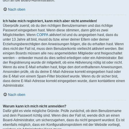
dich an die Board-Administration.
Nach oben
Ich habe mich registriert, kann mich aber nicht anmelden!
Überprüfe zuerst, ob du den richtigen Benutzernamen und das richtige
Passwort eingegeben hast. Wenn diese stimmen, dann gibt es zwei
Möglichkeiten. Wenn
COPPA
aktiviert ist und du angegeben hast, dass du
unter 13 Jahre alt bist, musst du bzw. einer deiner Eltern oder deiner
Erziehungsberechtigten den Anweisungen folgen, die du erhalten hast. Wenn
dies nicht der Fall ist, muss dein Benutzerkonto vielleicht aktiviert werden. Bei
einigen Boards müssen alle neu angemeldeten Mitglieder erst freigeschaltet
werden – entweder musst du dies selbst erledigen oder ein Administrator. Bei
der Registrierung wurde dir mitgeteilt, ob eine Aktivierung nötig ist oder nicht.
Wenn du eine E-Mail erhalten hast, folge den dort enthaltenen Anweisungen.
Ansonsten prüfe, ob du deine E-Mail-Adresse korrekt eingegeben hast oder
die E-Mail von einem Spam-Filter blockiert wurde. Wenn du dir sicher bist,
dass deine E-Mail-Adresse korrekt eingegeben wurde, dann kontaktiere einen
Administrator.
Nach oben
Warum kann ich mich nicht anmelden?
Dafür gibt es viele mögliche Gründe. Prüfe zunächst, ob dein Benutzername
und dein Passwort richtig sind. Wenn dies der Fall ist, wende dich an einen
Board-Administrator, um sicherzugehen, dass du nicht gesperrt wurdest. Es ist
ebenfalls möglich, dass ein Konfigurationsproblem mit der Website vorliegt,