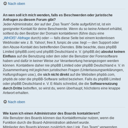
Nach oben
An wen soll ich mich wenden, falls es Beschwerden oder juristische
Anfragen zu diesem Forum gibt?
Jeder Administrator, der auf der „Das Team“-Seite aufgeführt ist, ist ein
geeigneter Kontakt für deine Beschwerde. Wenn du so keine Antwort erhältst,
solltest du den Besitzer der Domain kontaktieren (führe dazu eine
„WHOIS“-Abfrage
durch) oder — falls diese Seite bei einem kostenlosen
Webhoster wie z. B. Yahoo!, free.fr, funpic.de usw. liegt — den Support oder
den Abuse-Kontakt des betreffenden Dienstes. Bitte beachte, dass phpBB
Limited (phpBB.com) und phpBB Deutschland e. V. (phpBB.de)
absolut keinen
Einfluss
auf die Benutzung oder den oder die Benutzer der Forensoftware
haben und dafür in keiner Weise zur Verantwortung herangezogen werden
können. Kontaktiere daher nie phpBB Limited oder phpBB Deutschland e. V. in
Zusammenhang mit jeglichen juristischen Fragen (Unterlassungserklärungen,
Haftungsfragen usw.), die
sich nicht direkt
auf die Websiten phpbb.com,
phpbb.de oder die phpBB-Software selbst beziehen. Falls du phpBB Limited
oder phpBB Deutschland e. V. E-Mails schreibst, die die
Softwarenutzung
durch Dritte
betreffen, so wirst du, wenn überhaupt, höchstens eine knappe
Antwort erhalten.
Nach oben
Wie kann ich einen Administrator des Boards kontaktieren?
Alle Benutzer des Boards können das Kontaktformular nutzen, wenn die
Funktion durch die Board-Administration aktiviert wurde.
Mitglieder des Boards können zusätzlich den Link „Das Team“ verwenden.