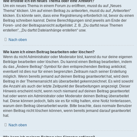
Wie erstelle ich ein neues Thema oder eine Antwort?
Um ein neues Thema in einem Forum zu eröffnen, musst du auf „Neues
Thema“ klicken. Um auf einen Beitrag zu antworten, musst du auf „Antworten“
klicken. Es könnte sein, dass eine Registrierung erforderlich ist, bevor du einen
Beitrag schreiben kannst. Deine Berechtigungen sind jeweils am Ende der
Foren- und der Beitragsansicht aufgelistet. Z. B. „Du darfst neue Themen
erstellen“, „Du darfst Dateianhänge erstellen“ usw.
Nach oben
Wie kann ich einen Beitrag bearbeiten oder löschen?
Wenn du nicht Administrator oder Moderator bist, kannst du nur deine eigenen
Beiträge bearbeiten oder löschen. Du kannst einen Beitrag bearbeiten, indem
du das „Ändere Beitrag“-Symbol für den entsprechenden Beitrag anklickst;
eventuell ist dies nur für einen begrenzten Zeitraum nach seiner Erstellung
möglich. Wenn bereits jemand auf deinen Beitrag geantwortet hat, wird dein
Beitrag in der Themenansicht als überarbeitet gekennzeichnet. Es wird sowohl
die Anzahl als auch der letzte Zeitpunkt der Bearbeitungen angezeigt. Dieser
Hinweis erscheint nicht, wenn noch niemand auf deinen Beitrag geantwortet
hat oder wenn ein Administrator oder Moderator deinen Beitrag überarbeitet
hat. Diese können jedoch, falls sie es für nötig halten, eine Notiz hinterlassen,
warum dein Beitrag überarbeitet wurde. Bitte beachte, dass normale Benutzer
einen Beitrag nicht löschen können, wenn bereits jemand darauf geantwortet
hat.
Nach oben