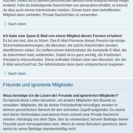
löschen, indem du in deinem persönlichen Bereich eine entsprechende Regel
erstellst. Falls du belästigende Nachrichten von jemandem erhältst, so kannst
du dies auch einem Administrator melden. Dieser kann dem betreffenden
Mitglied dann verbieten, Private Nachrichten zu versenden.
Nach oben
Ich habe eine Spam-E-Mail von einem Mitglied dieses Forums erhalten!
Es tut uns leid, das zu hören. Das E-Mail-Formular dieses Forums hat einige
Sicherheitsvorkehrungen, die Benutzer, die solche Nachrichten senden,
identifizieren sollen. Du solltest einem Administrator die komplette E-Mail, die
du bekommen hast, weiterleiten. Dabei ist es ganz wichtig, die Kopfzeilen
(Headers) mitzuschicken. Diese enthalten Details über den Benutzer, der die
E-Mail verschickt hat. Der Administrator kann dann entsprechend reagieren.
Nach oben
Freunde und ignorierte Mitglieder
Wozu benötige ich die Listen der Freunde und ignorierten Mitglieder?
Du kannst diese Listen benutzen, um andere Mitglieder des Boards zu
verwalten. Mitglieder, die du deiner Freundesliste hinzufügst, werden in
deinem persönlichen Bereich für den schnellen Zugriff aufgelistet. Du siehst
dort deren Onlinestatus und kannst ihnen schnell eine Private Nachricht
senden. Abhängig von dem Style, den du verwendest, können Beiträge deiner
Freunde auch hervorgehoben sein. Wenn du einen Benutzer ignorierst, dann
siehst du seine Beiträge standardmäßig nicht.