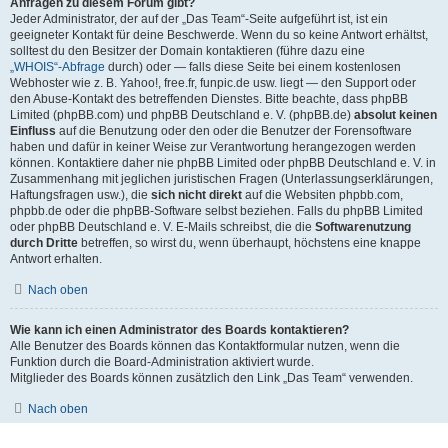
Anfragen zu diesem Forum gibt?
Jeder Administrator, der auf der „Das Team“-Seite aufgeführt ist, ist ein
geeigneter Kontakt für deine Beschwerde. Wenn du so keine Antwort erhältst,
solltest du den Besitzer der Domain kontaktieren (führe dazu eine
„WHOIS“-Abfrage
durch) oder — falls diese Seite bei einem kostenlosen
Webhoster wie z. B. Yahoo!, free.fr, funpic.de usw. liegt — den Support oder
den Abuse-Kontakt des betreffenden Dienstes. Bitte beachte, dass phpBB
Limited (phpBB.com) und phpBB Deutschland e. V. (phpBB.de)
absolut keinen
Einfluss
auf die Benutzung oder den oder die Benutzer der Forensoftware
haben und dafür in keiner Weise zur Verantwortung herangezogen werden
können. Kontaktiere daher nie phpBB Limited oder phpBB Deutschland e. V. in
Zusammenhang mit jeglichen juristischen Fragen (Unterlassungserklärungen,
Haftungsfragen usw.), die
sich nicht direkt
auf die Websiten phpbb.com,
phpbb.de oder die phpBB-Software selbst beziehen. Falls du phpBB Limited
oder phpBB Deutschland e. V. E-Mails schreibst, die die
Softwarenutzung
durch Dritte
betreffen, so wirst du, wenn überhaupt, höchstens eine knappe
Antwort erhalten.
Nach oben
Wie kann ich einen Administrator des Boards kontaktieren?
Alle Benutzer des Boards können das Kontaktformular nutzen, wenn die
Funktion durch die Board-Administration aktiviert wurde.
Mitglieder des Boards können zusätzlich den Link „Das Team“ verwenden.
Nach oben