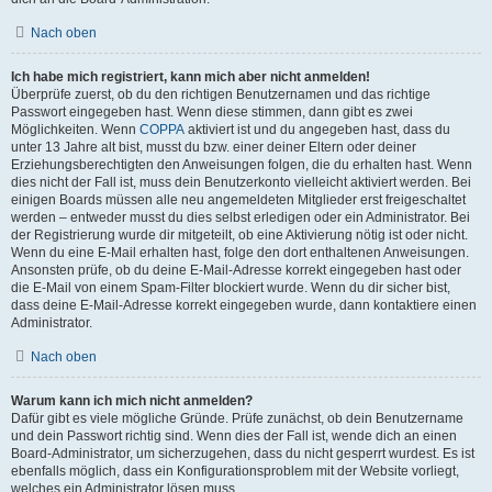
Nach oben
Ich habe mich registriert, kann mich aber nicht anmelden!
Überprüfe zuerst, ob du den richtigen Benutzernamen und das richtige
Passwort eingegeben hast. Wenn diese stimmen, dann gibt es zwei
Möglichkeiten. Wenn
COPPA
aktiviert ist und du angegeben hast, dass du
unter 13 Jahre alt bist, musst du bzw. einer deiner Eltern oder deiner
Erziehungsberechtigten den Anweisungen folgen, die du erhalten hast. Wenn
dies nicht der Fall ist, muss dein Benutzerkonto vielleicht aktiviert werden. Bei
einigen Boards müssen alle neu angemeldeten Mitglieder erst freigeschaltet
werden – entweder musst du dies selbst erledigen oder ein Administrator. Bei
der Registrierung wurde dir mitgeteilt, ob eine Aktivierung nötig ist oder nicht.
Wenn du eine E-Mail erhalten hast, folge den dort enthaltenen Anweisungen.
Ansonsten prüfe, ob du deine E-Mail-Adresse korrekt eingegeben hast oder
die E-Mail von einem Spam-Filter blockiert wurde. Wenn du dir sicher bist,
dass deine E-Mail-Adresse korrekt eingegeben wurde, dann kontaktiere einen
Administrator.
Nach oben
Warum kann ich mich nicht anmelden?
Dafür gibt es viele mögliche Gründe. Prüfe zunächst, ob dein Benutzername
und dein Passwort richtig sind. Wenn dies der Fall ist, wende dich an einen
Board-Administrator, um sicherzugehen, dass du nicht gesperrt wurdest. Es ist
ebenfalls möglich, dass ein Konfigurationsproblem mit der Website vorliegt,
welches ein Administrator lösen muss.