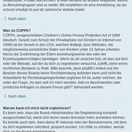
Avatarbilder, Private Nachrichten, E-Mail-Versand an andere Mitglieder, Beitritt
zu Benutzergruppen und so weiter. Wir empfehlen dir eine Anmeldung, da sie
schnell erledigt ist und dir zahlreiche Vorteile bietet.
Nach oben
Was ist COPPA?
COPPA, ausgeschrieben Children’s Online Privacy Protection Act of 1998
(deutsch: Gesetz zum Schutz der Privatsphäre von Kindern im Internet von
1998) ist ein Gesetz in den USA, welches festlegt, dass Websites, die
möglicherweise persönliche Daten von Kindern unter 13 Jahren erheben,
hierzu die Zustimmung der Eltern beziehungsweise des oder der
Erziehungsberechtigten benötigen. Wenn du dir unsicher bist, ob dies auf dich
oder die Website, auf der du dich zu registrieren versuchst, zutrifft, ziehe einen
rechtlichen Beistand zu Rate. Bitte beachte, dass phpBB Limited und der
Besitzer dieses Boards keine Rechtsberatung anbieten kann und nicht die
Anlaufstelle für Rechtsangelegenheiten jeglicher Art ist; außer solchen, die
unter der Frage „An wen soll ich mich wenden, falls es Beschwerden oder
juristische Anfragen zu diesem Forum gibt?“ behandelt werden.
Nach oben
Warum kann ich mich nicht registrieren?
Es kann sein, dass die Board-Administration die Registrierung komplett
ausgeschaltet hat, damit sich keine neuen Benutzer mehr anmelden können.
Es könnte auch sein, dass deine IP-Adresse oder der Benutzername, mit dem
du dich registrieren möchtest, gesperrt wurden. Um Hilfe zu erhalten, wende
dich an die Board-Administration.