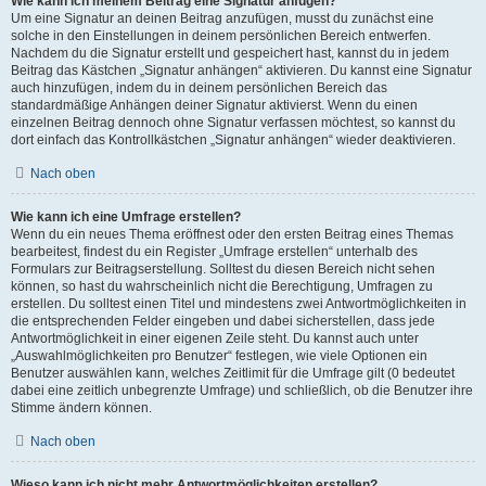
Wie kann ich meinem Beitrag eine Signatur anfügen?
Um eine Signatur an deinen Beitrag anzufügen, musst du zunächst eine
solche in den Einstellungen in deinem persönlichen Bereich entwerfen.
Nachdem du die Signatur erstellt und gespeichert hast, kannst du in jedem
Beitrag das Kästchen „Signatur anhängen“ aktivieren. Du kannst eine Signatur
auch hinzufügen, indem du in deinem persönlichen Bereich das
standardmäßige Anhängen deiner Signatur aktivierst. Wenn du einen
einzelnen Beitrag dennoch ohne Signatur verfassen möchtest, so kannst du
dort einfach das Kontrollkästchen „Signatur anhängen“ wieder deaktivieren.
Nach oben
Wie kann ich eine Umfrage erstellen?
Wenn du ein neues Thema eröffnest oder den ersten Beitrag eines Themas
bearbeitest, findest du ein Register „Umfrage erstellen“ unterhalb des
Formulars zur Beitragserstellung. Solltest du diesen Bereich nicht sehen
können, so hast du wahrscheinlich nicht die Berechtigung, Umfragen zu
erstellen. Du solltest einen Titel und mindestens zwei Antwortmöglichkeiten in
die entsprechenden Felder eingeben und dabei sicherstellen, dass jede
Antwortmöglichkeit in einer eigenen Zeile steht. Du kannst auch unter
„Auswahlmöglichkeiten pro Benutzer“ festlegen, wie viele Optionen ein
Benutzer auswählen kann, welches Zeitlimit für die Umfrage gilt (0 bedeutet
dabei eine zeitlich unbegrenzte Umfrage) und schließlich, ob die Benutzer ihre
Stimme ändern können.
Nach oben
Wieso kann ich nicht mehr Antwortmöglichkeiten erstellen?