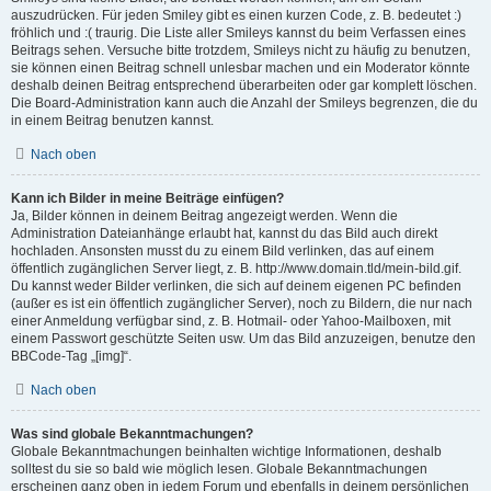
auszudrücken. Für jeden Smiley gibt es einen kurzen Code, z. B. bedeutet :)
fröhlich und :( traurig. Die Liste aller Smileys kannst du beim Verfassen eines
Beitrags sehen. Versuche bitte trotzdem, Smileys nicht zu häufig zu benutzen,
sie können einen Beitrag schnell unlesbar machen und ein Moderator könnte
deshalb deinen Beitrag entsprechend überarbeiten oder gar komplett löschen.
Die Board-Administration kann auch die Anzahl der Smileys begrenzen, die du
in einem Beitrag benutzen kannst.
Nach oben
Kann ich Bilder in meine Beiträge einfügen?
Ja, Bilder können in deinem Beitrag angezeigt werden. Wenn die
Administration Dateianhänge erlaubt hat, kannst du das Bild auch direkt
hochladen. Ansonsten musst du zu einem Bild verlinken, das auf einem
öffentlich zugänglichen Server liegt, z. B. http://www.domain.tld/mein-bild.gif.
Du kannst weder Bilder verlinken, die sich auf deinem eigenen PC befinden
(außer es ist ein öffentlich zugänglicher Server), noch zu Bildern, die nur nach
einer Anmeldung verfügbar sind, z. B. Hotmail- oder Yahoo-Mailboxen, mit
einem Passwort geschützte Seiten usw. Um das Bild anzuzeigen, benutze den
BBCode-Tag „[img]“.
Nach oben
Was sind globale Bekanntmachungen?
Globale Bekanntmachungen beinhalten wichtige Informationen, deshalb
solltest du sie so bald wie möglich lesen. Globale Bekanntmachungen
erscheinen ganz oben in jedem Forum und ebenfalls in deinem persönlichen