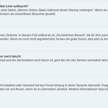
ine-Liste auftaucht?
n eine Option „Meinen Online-Status während dieser Sitzung verbergen“. Wenn du d
st dann als unsichtbarer Besucher gezählt.
en Zeitzone. In diesem Fall solltest du im „Persönlichen Bereich“ die für dich passe
den. Wenn du noch nicht registriert bist, ist dies ein guter Grund, dies jetzt zu tun
mer noch falsch!
t hast und die Zeit trotzdem noch falsch ist, geht die Uhr des Servers vermutlich fal
t installiert oder niemand hat das Forum bislang in deine Sprache übersetzt. Frag
, würden wir uns freuen, wenn du es übersetzen würdest. Weitere Informationen dazu