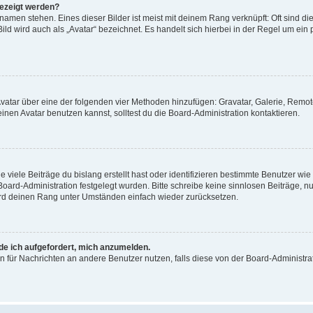
gezeigt werden?
amen stehen. Eines dieser Bilder ist meist mit deinem Rang verknüpft: Oft sind di
ld wird auch als „Avatar“ bezeichnet. Es handelt sich hierbei in der Regel um ein
 Avatar über eine der folgenden vier Methoden hinzufügen: Gravatar, Galerie, Rem
en Avatar benutzen kannst, solltest du die Board-Administration kontaktieren.
viele Beiträge du bislang erstellt hast oder identifizieren bestimmte Benutzer w
 Board-Administration festgelegt wurden. Bitte schreibe keine sinnlosen Beiträge
wird deinen Rang unter Umständen einfach wieder zurücksetzen.
rde ich aufgefordert, mich anzumelden.
ion für Nachrichten an andere Benutzer nutzen, falls diese von der Board-Administ