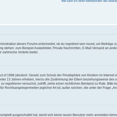
Wie kann ich einen Administrator des Board
istration dieses Forums entscheidet, ob du registriert sein musst, um Beiträge zu s
ung stehen: zum Beispiel Avatarbilder, Private Nachrichten, E-Mail-Versand an ander
 zahlreiche Vorteile bietet.
t of 1998 (deutsch: Gesetz zum Schutz der Privatsphäre von Kindern im Internet vo
unter 13 Jahren erheben, hierzu die Zustimmung der Eltern beziehungsweise des o
h zu registrieren versuchst, zutrifft, ziehe einen rechtlichen Beistand zu Rate. Bit
für Rechtsangelegenheiten jeglicher Art ist; außer solchen, die unter der Frage „
.
g komplett ausgeschaltet hat, damit sich keine neuen Benutzer mehr anmelden könn