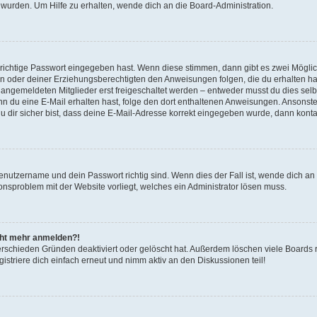
 wurden. Um Hilfe zu erhalten, wende dich an die Board-Administration.
 richtige Passwort eingegeben hast. Wenn diese stimmen, dann gibt es zwei Mögl
tern oder deiner Erziehungsberechtigten den Anweisungen folgen, die du erhalten ha
u angemeldeten Mitglieder erst freigeschaltet werden – entweder musst du dies selbs
. Wenn du eine E-Mail erhalten hast, folge den dort enthaltenen Anweisungen. Ansons
 dir sicher bist, dass deine E-Mail-Adresse korrekt eingegeben wurde, dann kontak
Benutzername und dein Passwort richtig sind. Wenn dies der Fall ist, wende dich a
ionsproblem mit der Website vorliegt, welches ein Administrator lösen muss.
icht mehr anmelden?!
erschieden Gründen deaktiviert oder gelöscht hat. Außerdem löschen viele Boards r
triere dich einfach erneut und nimm aktiv an den Diskussionen teil!