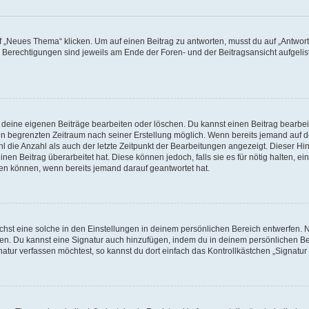
„Neues Thema“ klicken. Um auf einen Beitrag zu antworten, musst du auf „Antworte
e Berechtigungen sind jeweils am Ende der Foren- und der Beitragsansicht aufgeliste
r deine eigenen Beiträge bearbeiten oder löschen. Du kannst einen Beitrag bearbe
inen begrenzten Zeitraum nach seiner Erstellung möglich. Wenn bereits jemand auf de
 die Anzahl als auch der letzte Zeitpunkt der Bearbeitungen angezeigt. Dieser Hi
en Beitrag überarbeitet hat. Diese können jedoch, falls sie es für nötig halten, ei
hen können, wenn bereits jemand darauf geantwortet hat.
st eine solche in den Einstellungen in deinem persönlichen Bereich entwerfen. Na
eren. Du kannst eine Signatur auch hinzufügen, indem du in deinem persönlichen 
atur verfassen möchtest, so kannst du dort einfach das Kontrollkästchen „Signatu