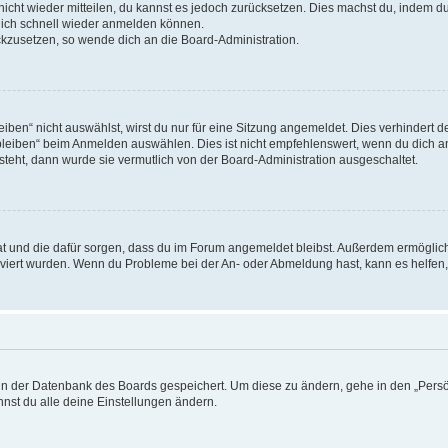
 nicht wieder mitteilen, du kannst es jedoch zurücksetzen. Dies machst du, indem 
 dich schnell wieder anmelden können.
ückzusetzen, so wende dich an die Board-Administration.
en“ nicht auswählst, wirst du nur für eine Sitzung angemeldet. Dies verhindert 
leiben“ beim Anmelden auswählen. Dies ist nicht empfehlenswert, wenn du dich an
 steht, dann wurde sie vermutlich von der Board-Administration ausgeschaltet.
 hat und die dafür sorgen, dass du im Forum angemeldet bleibst. Außerdem ermögli
tiviert wurden. Wenn du Probleme bei der An- oder Abmeldung hast, kann es helfen
n in der Datenbank des Boards gespeichert. Um diese zu ändern, gehe in den „Persö
nst du alle deine Einstellungen ändern.