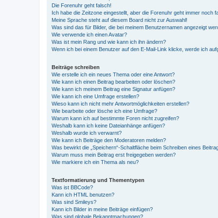
Die Forenuhr geht falsch!
Ich habe die Zeitzone eingestellt, aber die Forenuhr geht immer noch f
Meine Sprache steht auf diesem Board nicht zur Auswahl!
Was sind das für Bilder, die bei meinem Benutzernamen angezeigt we
Wie verwende ich einen Avatar?
Was ist mein Rang und wie kann ich ihn ändern?
Wenn ich bei einem Benutzer auf den E-Mail-Link klicke, werde ich au
Beiträge schreiben
Wie erstelle ich ein neues Thema oder eine Antwort?
Wie kann ich einen Beitrag bearbeiten oder löschen?
Wie kann ich meinem Beitrag eine Signatur anfügen?
Wie kann ich eine Umfrage erstellen?
Wieso kann ich nicht mehr Antwortmöglichkeiten erstellen?
Wie bearbeite oder lösche ich eine Umfrage?
Warum kann ich auf bestimmte Foren nicht zugreifen?
Weshalb kann ich keine Dateianhänge anfügen?
Weshalb wurde ich verwarnt?
Wie kann ich Beiträge den Moderatoren melden?
Was bewirkt die „Speichern“-Schaltfläche beim Schreiben eines Beitra
Warum muss mein Beitrag erst freigegeben werden?
Wie markiere ich ein Thema als neu?
Textformatierung und Thementypen
Was ist BBCode?
Kann ich HTML benutzen?
Was sind Smileys?
Kann ich Bilder in meine Beiträge einfügen?
Was sind globale Bekanntmachungen?