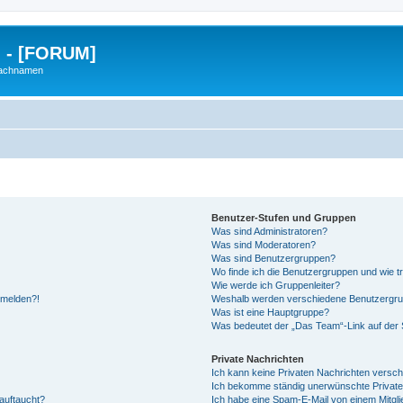
g - [FORUM]
Nachnamen
Benutzer-Stufen und Gruppen
Was sind Administratoren?
Was sind Moderatoren?
Was sind Benutzergruppen?
Wo finde ich die Benutzergruppen und wie tr
Wie werde ich Gruppenleiter?
anmelden?!
Weshalb werden verschiedene Benutzergrupp
Was ist eine Hauptgruppe?
Was bedeutet der „Das Team“-Link auf der S
Private Nachrichten
Ich kann keine Privaten Nachrichten versch
Ich bekomme ständig unerwünschte Private
auftaucht?
Ich habe eine Spam-E-Mail von einem Mitgli