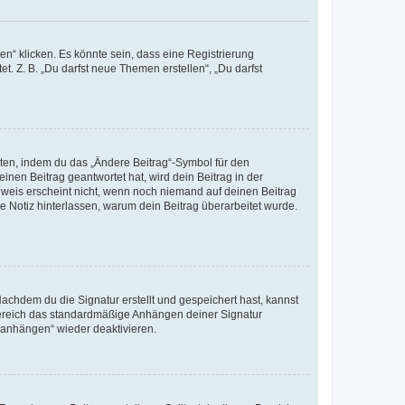
n“ klicken. Es könnte sein, dass eine Registrierung
t. Z. B. „Du darfst neue Themen erstellen“, „Du darfst
iten, indem du das „Ändere Beitrag“-Symbol für den
inen Beitrag geantwortet hat, wird dein Beitrag in der
nweis erscheint nicht, wenn noch niemand auf deinen Beitrag
ne Notiz hinterlassen, warum dein Beitrag überarbeitet wurde.
chdem du die Signatur erstellt und gespeichert hast, kannst
Bereich das standardmäßige Anhängen deiner Signatur
r anhängen“ wieder deaktivieren.