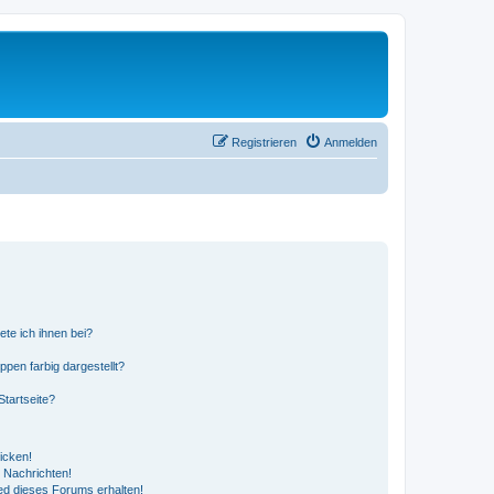
Registrieren
Anmelden
ete ich ihnen bei?
en farbig dargestellt?
tartseite?
icken!
 Nachrichten!
ed dieses Forums erhalten!