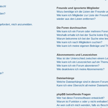
alsch!
Freunde und ignorierte Mitglieder
Wozu benötige ich die Listen der Freunde un
rden?
Wie kann ich Mitglieder zur Liste der Freund
wieder aus den Listen entfernen?
fgefordert, mich anzumelden.
Die Foren durchsuchen
Wie kann ich ein Forum oder mehrere For
Weshalb erhalte ich bei der Suche keine Er
Warum bekomme ich bei der Suche eine lee
Wie kann ich nach Mitgliedern suchen?
Wie kann ich meine eigenen Beiträge und T
Abonnements und Lesezeichen
Was ist der Unterschied zwischen einem L
Wie kann ich ein Lesezeichen auf ein Them
Wie kann ich ein Forum abonnieren?
Wie deaktiviere ich meine Abonnements?
gs?
Dateianhänge
Welche Dateianhänge sind in diesem Forum
Kann ich eine Übersicht all meiner Dateian
phpBB betreffende Fragen
Wer hat diese Forensoftware entwickelt?
Warum ist Funktion x oder y nicht enthalten
An wen soll ich mich wenden, falls es Besc