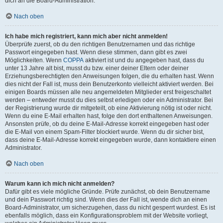
dich an die Board-Administration.
Nach oben
Ich habe mich registriert, kann mich aber nicht anmelden!
Überprüfe zuerst, ob du den richtigen Benutzernamen und das richtige
Passwort eingegeben hast. Wenn diese stimmen, dann gibt es zwei
Möglichkeiten. Wenn
COPPA
aktiviert ist und du angegeben hast, dass du
unter 13 Jahre alt bist, musst du bzw. einer deiner Eltern oder deiner
Erziehungsberechtigten den Anweisungen folgen, die du erhalten hast. Wenn
dies nicht der Fall ist, muss dein Benutzerkonto vielleicht aktiviert werden. Bei
einigen Boards müssen alle neu angemeldeten Mitglieder erst freigeschaltet
werden – entweder musst du dies selbst erledigen oder ein Administrator. Bei
der Registrierung wurde dir mitgeteilt, ob eine Aktivierung nötig ist oder nicht.
Wenn du eine E-Mail erhalten hast, folge den dort enthaltenen Anweisungen.
Ansonsten prüfe, ob du deine E-Mail-Adresse korrekt eingegeben hast oder
die E-Mail von einem Spam-Filter blockiert wurde. Wenn du dir sicher bist,
dass deine E-Mail-Adresse korrekt eingegeben wurde, dann kontaktiere einen
Administrator.
Nach oben
Warum kann ich mich nicht anmelden?
Dafür gibt es viele mögliche Gründe. Prüfe zunächst, ob dein Benutzername
und dein Passwort richtig sind. Wenn dies der Fall ist, wende dich an einen
Board-Administrator, um sicherzugehen, dass du nicht gesperrt wurdest. Es ist
ebenfalls möglich, dass ein Konfigurationsproblem mit der Website vorliegt,