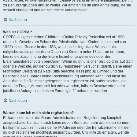
Avatarbilder, Private Nachrichten, E-Mail-Versand an andere Mitglieder, Beitritt
zu Benutzergruppen und so weiter. Wir empfehlen dir eine Anmeldung, da sie
schnell erledigt ist und dir zahlreiche Vorteile bietet.
Nach oben
Was ist COPPA?
COPPA, ausgeschrieben Children’s Online Privacy Protection Act of 1998
(deutsch: Gesetz zum Schutz der Privatsphäre von Kindern im Internet von
1998) ist ein Gesetz in den USA, welches festlegt, dass Websites, die
möglicherweise persönliche Daten von Kindern unter 13 Jahren erheben,
hierzu die Zustimmung der Eltern beziehungsweise des oder der
Erziehungsberechtigten benötigen. Wenn du dir unsicher bist, ob dies auf dich
oder die Website, auf der du dich zu registrieren versuchst, zutrifft, ziehe einen
rechtlichen Beistand zu Rate. Bitte beachte, dass phpBB Limited und der
Besitzer dieses Boards keine Rechtsberatung anbieten kann und nicht die
Anlaufstelle für Rechtsangelegenheiten jeglicher Art ist; außer solchen, die
unter der Frage „An wen soll ich mich wenden, falls es Beschwerden oder
juristische Anfragen zu diesem Forum gibt?“ behandelt werden.
Nach oben
Warum kann ich mich nicht registrieren?
Es kann sein, dass die Board-Administration die Registrierung komplett
ausgeschaltet hat, damit sich keine neuen Benutzer mehr anmelden können.
Es könnte auch sein, dass deine IP-Adresse oder der Benutzername, mit dem
du dich registrieren möchtest, gesperrt wurden. Um Hilfe zu erhalten, wende