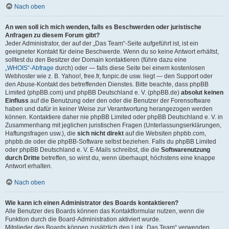
Nach oben
An wen soll ich mich wenden, falls es Beschwerden oder juristische
Anfragen zu diesem Forum gibt?
Jeder Administrator, der auf der „Das Team“-Seite aufgeführt ist, ist ein
geeigneter Kontakt für deine Beschwerde. Wenn du so keine Antwort erhältst,
solltest du den Besitzer der Domain kontaktieren (führe dazu eine
„WHOIS“-Abfrage
durch) oder — falls diese Seite bei einem kostenlosen
Webhoster wie z. B. Yahoo!, free.fr, funpic.de usw. liegt — den Support oder
den Abuse-Kontakt des betreffenden Dienstes. Bitte beachte, dass phpBB
Limited (phpBB.com) und phpBB Deutschland e. V. (phpBB.de)
absolut keinen
Einfluss
auf die Benutzung oder den oder die Benutzer der Forensoftware
haben und dafür in keiner Weise zur Verantwortung herangezogen werden
können. Kontaktiere daher nie phpBB Limited oder phpBB Deutschland e. V. in
Zusammenhang mit jeglichen juristischen Fragen (Unterlassungserklärungen,
Haftungsfragen usw.), die
sich nicht direkt
auf die Websiten phpbb.com,
phpbb.de oder die phpBB-Software selbst beziehen. Falls du phpBB Limited
oder phpBB Deutschland e. V. E-Mails schreibst, die die
Softwarenutzung
durch Dritte
betreffen, so wirst du, wenn überhaupt, höchstens eine knappe
Antwort erhalten.
Nach oben
Wie kann ich einen Administrator des Boards kontaktieren?
Alle Benutzer des Boards können das Kontaktformular nutzen, wenn die
Funktion durch die Board-Administration aktiviert wurde.
Mitglieder des Boards können zusätzlich den Link „Das Team“ verwenden.