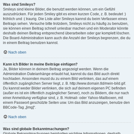
Was sind Smileys?
Smileys sind kleine Bilder, die benutzt werden können, um ein Gefühl
auszudrücken. Für jeden Smiley gibt es einen kurzen Code, z. B. bedeutet :)
fröhlich und :( traurig. Die Liste aller Smileys kannst du beim Verfassen eines
Beitrags sehen. Versuche bitte trotzdem, Smileys nicht zu häufig zu benutzen,
sie können einen Beitrag schnell unlesbar machen und ein Moderator könnte
deshalb deinen Beitrag entsprechend überarbeiten oder gar komplett löschen.
Die Board-Administration kann auch die Anzahl der Smileys begrenzen, die du
in einem Beitrag benutzen kannst.
Nach oben
Kann ich Bilder in meine Beiträge einfügen?
Ja, Bilder können in deinem Beitrag angezeigt werden. Wenn die
Administration Dateianhänge erlaubt hat, kannst du das Bild auch direkt
hochladen. Ansonsten musst du zu einem Bild verlinken, das auf einem
öffentlich zugänglichen Server liegt, z. B. http://www.domain.tld/mein-bild.gif.
Du kannst weder Bilder verlinken, die sich auf deinem eigenen PC befinden
(außer es ist ein öffentlich zugänglicher Server), noch zu Bildern, die nur nach
einer Anmeldung verfügbar sind, z. B. Hotmail- oder Yahoo-Mailboxen, mit
einem Passwort geschützte Seiten usw. Um das Bild anzuzeigen, benutze den
BBCode-Tag „[img]“.
Nach oben
Was sind globale Bekanntmachungen?
Globale Bekanntmachungen beinhalten wichtige Informationen, deshalb