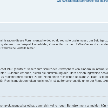
Wie kann ich einen Administrator des Board
istration dieses Forums entscheidet, ob du registriert sein musst, um Beiträge zu s
ung stehen: zum Beispiel Avatarbilder, Private Nachrichten, E-Mail-Versand an ander
 zahlreiche Vorteile bietet.
t of 1998 (deutsch: Gesetz zum Schutz der Privatsphäre von Kindern im Internet vo
unter 13 Jahren erheben, hierzu die Zustimmung der Eltern beziehungsweise des o
h zu registrieren versuchst, zutrifft, ziehe einen rechtlichen Beistand zu Rate. Bit
für Rechtsangelegenheiten jeglicher Art ist; außer solchen, die unter der Frage „
.
g komplett ausgeschaltet hat, damit sich keine neuen Benutzer mehr anmelden könn