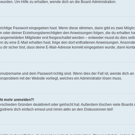
 wurden. Um Hilfe zu erhalten, wende dich an die Board-Administration.
 richtige Passwort eingegeben hast. Wenn diese stimmen, dann gibt es zwei Mögl
tern oder deiner Erziehungsberechtigten den Anweisungen folgen, die du erhalten ha
u angemeldeten Mitglieder erst freigeschaltet werden – entweder musst du dies selbs
. Wenn du eine E-Mail erhalten hast, folge den dort enthaltenen Anweisungen. Ansons
 dir sicher bist, dass deine E-Mail-Adresse korrekt eingegeben wurde, dann kontak
Benutzername und dein Passwort richtig sind. Wenn dies der Fall ist, wende dich a
ionsproblem mit der Website vorliegt, welches ein Administrator lösen muss.
icht mehr anmelden?!
erschieden Gründen deaktiviert oder gelöscht hat. Außerdem löschen viele Boards r
triere dich einfach erneut und nimm aktiv an den Diskussionen teil!