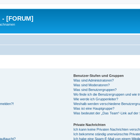
g - [FORUM]
Nachnamen
Benutzer-Stufen und Gruppen
Was sind Administratoren?
Was sind Moderatoren?
Was sind Benutzergruppen?
Wo finde ich die Benutzergruppen und wie tr
Wie werde ich Gruppenleiter?
anmelden?!
Weshalb werden verschiedene Benutzergrupp
Was ist eine Hauptgruppe?
Was bedeutet der „Das Team“-Link auf der S
Private Nachrichten
Ich kann keine Privaten Nachrichten versch
Ich bekomme ständig unerwünschte Private
auftaucht?
Ich habe eine Spam-E-Mail von einem Mitgli