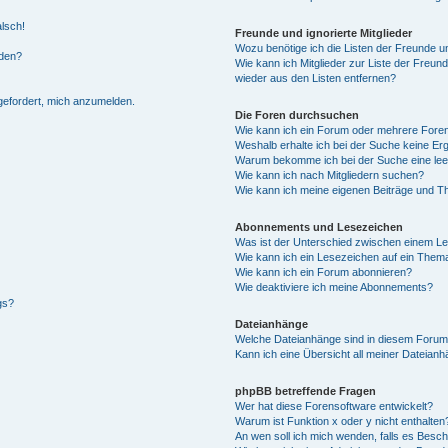
alsch!
Freunde und ignorierte Mitglieder
Wozu benötige ich die Listen der Freunde un
rden?
Wie kann ich Mitglieder zur Liste der Freund
wieder aus den Listen entfernen?
fgefordert, mich anzumelden.
Die Foren durchsuchen
Wie kann ich ein Forum oder mehrere For
Weshalb erhalte ich bei der Suche keine Er
Warum bekomme ich bei der Suche eine lee
Wie kann ich nach Mitgliedern suchen?
Wie kann ich meine eigenen Beiträge und T
Abonnements und Lesezeichen
Was ist der Unterschied zwischen einem L
Wie kann ich ein Lesezeichen auf ein Them
Wie kann ich ein Forum abonnieren?
Wie deaktiviere ich meine Abonnements?
gs?
Dateianhänge
Welche Dateianhänge sind in diesem Forum
Kann ich eine Übersicht all meiner Dateian
phpBB betreffende Fragen
Wer hat diese Forensoftware entwickelt?
Warum ist Funktion x oder y nicht enthalten
An wen soll ich mich wenden, falls es Besc