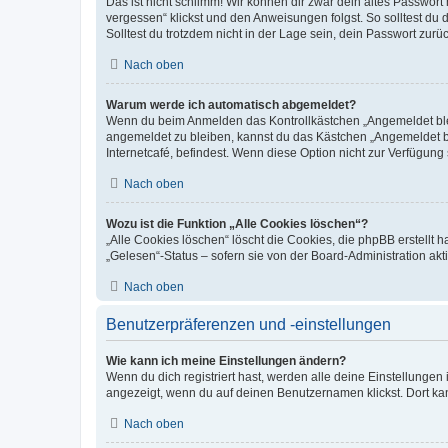
Das ist nicht schlimm! Wir können dir zwar dein altes Passwort
vergessen“ klickst und den Anweisungen folgst. So solltest du
Solltest du trotzdem nicht in der Lage sein, dein Passwort zur
Nach oben
Warum werde ich automatisch abgemeldet?
Wenn du beim Anmelden das Kontrollkästchen „Angemeldet bleib
angemeldet zu bleiben, kannst du das Kästchen „Angemeldet b
Internetcafé, befindest. Wenn diese Option nicht zur Verfügung
Nach oben
Wozu ist die Funktion „Alle Cookies löschen“?
„Alle Cookies löschen“ löscht die Cookies, die phpBB erstellt
„Gelesen“-Status – sofern sie von der Board-Administration ak
Nach oben
Benutzerpräferenzen und -einstellungen
Wie kann ich meine Einstellungen ändern?
Wenn du dich registriert hast, werden alle deine Einstellunge
angezeigt, wenn du auf deinen Benutzernamen klickst. Dort kan
Nach oben