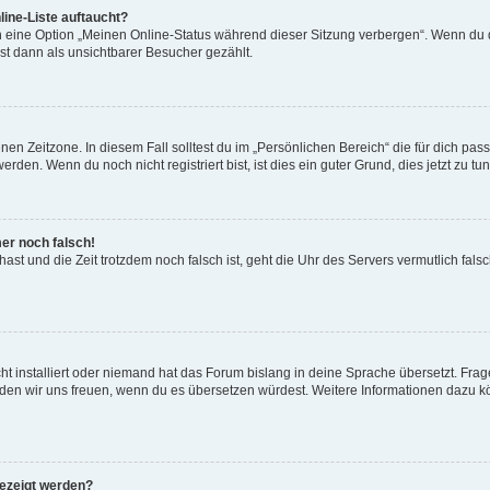
ine-Liste auftaucht?
n eine Option „Meinen Online-Status während dieser Sitzung verbergen“. Wenn du d
st dann als unsichtbarer Besucher gezählt.
en Zeitzone. In diesem Fall solltest du im „Persönlichen Bereich“ die für dich passe
den. Wenn du noch nicht registriert bist, ist dies ein guter Grund, dies jetzt zu tun
mer noch falsch!
t hast und die Zeit trotzdem noch falsch ist, geht die Uhr des Servers vermutlich fal
t installiert oder niemand hat das Forum bislang in deine Sprache übersetzt. Frag
, würden wir uns freuen, wenn du es übersetzen würdest. Weitere Informationen dazu
gezeigt werden?