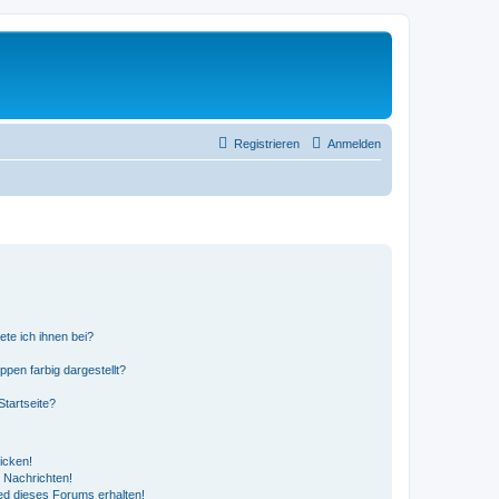
Registrieren
Anmelden
ete ich ihnen bei?
en farbig dargestellt?
tartseite?
icken!
 Nachrichten!
ed dieses Forums erhalten!