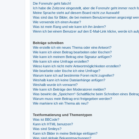
Die Forenuhr geht falsch!
Ich habe die Zeitzone eingestellt, aber die Forenuhr geht immer noch f
Meine Sprache steht auf diesem Board nicht zur Auswahl!
Was sind das für Bilder, die bei meinem Benutzernamen angezeigt we
Wie verwende ich einen Avatar?
Was ist mein Rang und wie kann ich ihn ändern?
Wenn ich bei einem Benutzer auf den E-Mail-Link klicke, werde ich au
Beiträge schreiben
Wie erstelle ich ein neues Thema oder eine Antwort?
Wie kann ich einen Beitrag bearbeiten oder löschen?
Wie kann ich meinem Beitrag eine Signatur anfügen?
Wie kann ich eine Umfrage erstellen?
Wieso kann ich nicht mehr Antwortmöglichkeiten erstellen?
Wie bearbeite oder lösche ich eine Umfrage?
Warum kann ich auf bestimmte Foren nicht zugreifen?
Weshalb kann ich keine Dateianhänge anfügen?
Weshalb wurde ich verwarnt?
Wie kann ich Beiträge den Moderatoren melden?
Was bewirkt die „Speichern“-Schaltfläche beim Schreiben eines Beitra
Warum muss mein Beitrag erst freigegeben werden?
Wie markiere ich ein Thema als neu?
Textformatierung und Thementypen
Was ist BBCode?
Kann ich HTML benutzen?
Was sind Smileys?
Kann ich Bilder in meine Beiträge einfügen?
Was sind globale Bekanntmachungen?