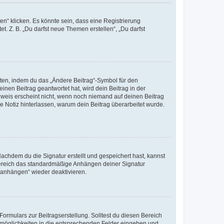
n“ klicken. Es könnte sein, dass eine Registrierung
t. Z. B. „Du darfst neue Themen erstellen“, „Du darfst
iten, indem du das „Ändere Beitrag“-Symbol für den
inen Beitrag geantwortet hat, wird dein Beitrag in der
nweis erscheint nicht, wenn noch niemand auf deinen Beitrag
ne Notiz hinterlassen, warum dein Beitrag überarbeitet wurde.
chdem du die Signatur erstellt und gespeichert hast, kannst
Bereich das standardmäßige Anhängen deiner Signatur
r anhängen“ wieder deaktivieren.
ormulars zur Beitragserstellung. Solltest du diesen Bereich
rtmöglichkeiten in die entsprechenden Felder eingeben und