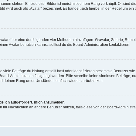
amen stehen. Eines dieser Bilder ist meist mit deinem Rang verknüpft: Oft sind di
ld wird auch als „Avatar“ bezeichnet. Es handelt sich hierbei in der Regel um ein
 Avatar über eine der folgenden vier Methoden hinzufügen: Gravatar, Galerie, Rem
en Avatar benutzen kannst, solltest du die Board-Administration kontaktieren.
viele Beiträge du bislang erstellt hast oder identifizieren bestimmte Benutzer w
 Board-Administration festgelegt wurden. Bitte schreibe keine sinnlosen Beiträge
wird deinen Rang unter Umständen einfach wieder zurücksetzen.
rde ich aufgefordert, mich anzumelden.
ion für Nachrichten an andere Benutzer nutzen, falls diese von der Board-Administ