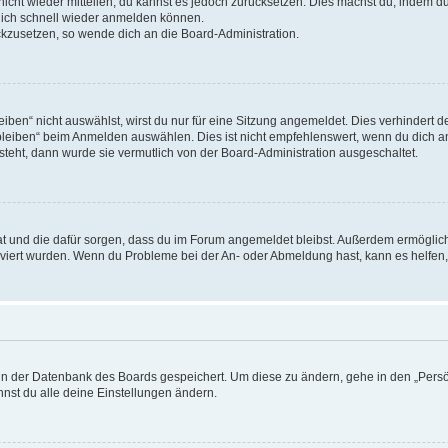
 nicht wieder mitteilen, du kannst es jedoch zurücksetzen. Dies machst du, indem 
 dich schnell wieder anmelden können.
ückzusetzen, so wende dich an die Board-Administration.
en“ nicht auswählst, wirst du nur für eine Sitzung angemeldet. Dies verhindert 
leiben“ beim Anmelden auswählen. Dies ist nicht empfehlenswert, wenn du dich an
 steht, dann wurde sie vermutlich von der Board-Administration ausgeschaltet.
 hat und die dafür sorgen, dass du im Forum angemeldet bleibst. Außerdem ermögli
tiviert wurden. Wenn du Probleme bei der An- oder Abmeldung hast, kann es helfen
n in der Datenbank des Boards gespeichert. Um diese zu ändern, gehe in den „Persö
nst du alle deine Einstellungen ändern.