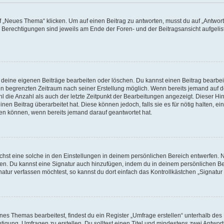
„Neues Thema“ klicken. Um auf einen Beitrag zu antworten, musst du auf „Antworte
e Berechtigungen sind jeweils am Ende der Foren- und der Beitragsansicht aufgeliste
r deine eigenen Beiträge bearbeiten oder löschen. Du kannst einen Beitrag bearbe
inen begrenzten Zeitraum nach seiner Erstellung möglich. Wenn bereits jemand auf de
 die Anzahl als auch der letzte Zeitpunkt der Bearbeitungen angezeigt. Dieser Hi
en Beitrag überarbeitet hat. Diese können jedoch, falls sie es für nötig halten, ei
hen können, wenn bereits jemand darauf geantwortet hat.
st eine solche in den Einstellungen in deinem persönlichen Bereich entwerfen. Na
eren. Du kannst eine Signatur auch hinzufügen, indem du in deinem persönlichen 
atur verfassen möchtest, so kannst du dort einfach das Kontrollkästchen „Signatu
s Themas bearbeitest, findest du ein Register „Umfrage erstellen“ unterhalb des F
htigung, Umfragen zu erstellen. Du solltest einen Titel und mindestens zwei Antwo