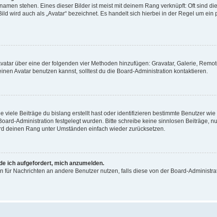
amen stehen. Eines dieser Bilder ist meist mit deinem Rang verknüpft: Oft sind di
ld wird auch als „Avatar“ bezeichnet. Es handelt sich hierbei in der Regel um ein
 Avatar über eine der folgenden vier Methoden hinzufügen: Gravatar, Galerie, Rem
en Avatar benutzen kannst, solltest du die Board-Administration kontaktieren.
viele Beiträge du bislang erstellt hast oder identifizieren bestimmte Benutzer w
 Board-Administration festgelegt wurden. Bitte schreibe keine sinnlosen Beiträge
wird deinen Rang unter Umständen einfach wieder zurücksetzen.
rde ich aufgefordert, mich anzumelden.
ion für Nachrichten an andere Benutzer nutzen, falls diese von der Board-Administ