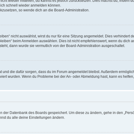
 nicht wieder mitteilen, du kannst es jedoch zurücksetzen. Dies machst du, indem 
 dich schnell wieder anmelden können.
ückzusetzen, so wende dich an die Board-Administration.
en“ nicht auswählst, wirst du nur für eine Sitzung angemeldet. Dies verhindert 
leiben“ beim Anmelden auswählen. Dies ist nicht empfehlenswert, wenn du dich an
 steht, dann wurde sie vermutlich von der Board-Administration ausgeschaltet.
 hat und die dafür sorgen, dass du im Forum angemeldet bleibst. Außerdem ermögli
tiviert wurden. Wenn du Probleme bei der An- oder Abmeldung hast, kann es helfen
n in der Datenbank des Boards gespeichert. Um diese zu ändern, gehe in den „Persö
nst du alle deine Einstellungen ändern.