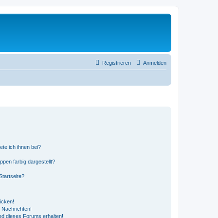
Registrieren
Anmelden
ete ich ihnen bei?
en farbig dargestellt?
tartseite?
icken!
 Nachrichten!
ed dieses Forums erhalten!