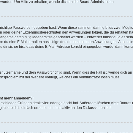
 wurden. Um Hilfe zu erhalten, wende dich an die Board-Administration.
 richtige Passwort eingegeben hast. Wenn diese stimmen, dann gibt es zwei Mögl
tern oder deiner Erziehungsberechtigten den Anweisungen folgen, die du erhalten ha
u angemeldeten Mitglieder erst freigeschaltet werden – entweder musst du dies selbs
. Wenn du eine E-Mail erhalten hast, folge den dort enthaltenen Anweisungen. Ansons
 dir sicher bist, dass deine E-Mail-Adresse korrekt eingegeben wurde, dann kontak
Benutzername und dein Passwort richtig sind. Wenn dies der Fall ist, wende dich a
ionsproblem mit der Website vorliegt, welches ein Administrator lösen muss.
icht mehr anmelden?!
erschieden Gründen deaktiviert oder gelöscht hat. Außerdem löschen viele Boards r
triere dich einfach erneut und nimm aktiv an den Diskussionen teil!