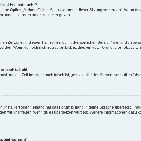
ine-Liste auftaucht?
n eine Option „Meinen Online-Status während dieser Sitzung verbergen“. Wenn du d
st dann als unsichtbarer Besucher gezählt.
en Zeitzone. In diesem Fall solltest du im „Persönlichen Bereich“ die für dich passe
den. Wenn du noch nicht registriert bist, ist dies ein guter Grund, dies jetzt zu tun
mer noch falsch!
t hast und die Zeit trotzdem noch falsch ist, geht die Uhr des Servers vermutlich fal
t installiert oder niemand hat das Forum bislang in deine Sprache übersetzt. Frag
, würden wir uns freuen, wenn du es übersetzen würdest. Weitere Informationen dazu
gezeigt werden?