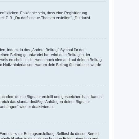
n“ klicken. Es könnte sein, dass eine Registrierung
t. Z. B. „Du darfst neue Themen erstellen“, „Du darfst
iten, indem du das „Ändere Beitrag“-Symbol für den
inen Beitrag geantwortet hat, wird dein Beitrag in der
nweis erscheint nicht, wenn noch niemand auf deinen Beitrag
ne Notiz hinterlassen, warum dein Beitrag überarbeitet wurde.
chdem du die Signatur erstellt und gespeichert hast, kannst
Bereich das standardmäßige Anhängen deiner Signatur
r anhängen“ wieder deaktivieren.
ormulars zur Beitragserstellung. Solltest du diesen Bereich
rtmöglichkeiten in die entsprechenden Felder eingeben und