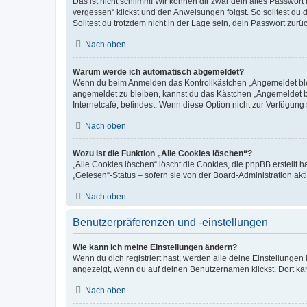
Das ist nicht schlimm! Wir können dir zwar dein altes Passwort
vergessen“ klickst und den Anweisungen folgst. So solltest du
Solltest du trotzdem nicht in der Lage sein, dein Passwort zur
Nach oben
Warum werde ich automatisch abgemeldet?
Wenn du beim Anmelden das Kontrollkästchen „Angemeldet bleib
angemeldet zu bleiben, kannst du das Kästchen „Angemeldet b
Internetcafé, befindest. Wenn diese Option nicht zur Verfügung
Nach oben
Wozu ist die Funktion „Alle Cookies löschen“?
„Alle Cookies löschen“ löscht die Cookies, die phpBB erstellt
„Gelesen“-Status – sofern sie von der Board-Administration ak
Nach oben
Benutzerpräferenzen und -einstellungen
Wie kann ich meine Einstellungen ändern?
Wenn du dich registriert hast, werden alle deine Einstellunge
angezeigt, wenn du auf deinen Benutzernamen klickst. Dort kan
Nach oben