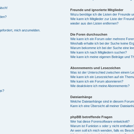
alsch!
Freunde und ignorierte Mitglieder
Wozu benötige ich die Listen der Freunde un
rden?
Wie kann ich Mitglieder zur Liste der Freund
wieder aus den Listen entfernen?
fgefordert, mich anzumelden.
Die Foren durchsuchen
Wie kann ich ein Forum oder mehrere For
Weshalb erhalte ich bei der Suche keine Er
Warum bekomme ich bei der Suche eine lee
Wie kann ich nach Mitgliedern suchen?
Wie kann ich meine eigenen Beiträge und T
Abonnements und Lesezeichen
Was ist der Unterschied zwischen einem L
Wie kann ich ein Lesezeichen auf ein Them
Wie kann ich ein Forum abonnieren?
Wie deaktiviere ich meine Abonnements?
gs?
Dateianhänge
Welche Dateianhänge sind in diesem Forum
Kann ich eine Übersicht all meiner Dateian
phpBB betreffende Fragen
Wer hat diese Forensoftware entwickelt?
Warum ist Funktion x oder y nicht enthalten
An wen soll ich mich wenden, falls es Besc