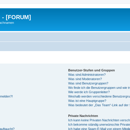
g - [FORUM]
Nachnamen
Benutzer-Stufen und Gruppen
Was sind Administratoren?
Was sind Moderatoren?
Was sind Benutzergruppen?
Wo finde ich die Benutzergruppen und wie tr
Wie werde ich Gruppenleiter?
anmelden?!
Weshalb werden verschiedene Benutzergrupp
Was ist eine Hauptgruppe?
Was bedeutet der „Das Team“-Link auf der S
Private Nachrichten
Ich kann keine Privaten Nachrichten versch
Ich bekomme ständig unerwünschte Private
auftaucht?
Ich habe eine Spam-E-Mail von einem Mitgli