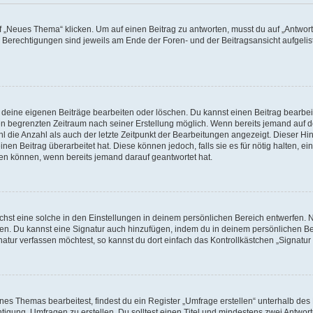
„Neues Thema“ klicken. Um auf einen Beitrag zu antworten, musst du auf „Antworte
e Berechtigungen sind jeweils am Ende der Foren- und der Beitragsansicht aufgeliste
r deine eigenen Beiträge bearbeiten oder löschen. Du kannst einen Beitrag bearbe
inen begrenzten Zeitraum nach seiner Erstellung möglich. Wenn bereits jemand auf de
 die Anzahl als auch der letzte Zeitpunkt der Bearbeitungen angezeigt. Dieser Hi
en Beitrag überarbeitet hat. Diese können jedoch, falls sie es für nötig halten, ei
hen können, wenn bereits jemand darauf geantwortet hat.
st eine solche in den Einstellungen in deinem persönlichen Bereich entwerfen. Na
eren. Du kannst eine Signatur auch hinzufügen, indem du in deinem persönlichen 
atur verfassen möchtest, so kannst du dort einfach das Kontrollkästchen „Signatu
s Themas bearbeitest, findest du ein Register „Umfrage erstellen“ unterhalb des F
htigung, Umfragen zu erstellen. Du solltest einen Titel und mindestens zwei Antwo