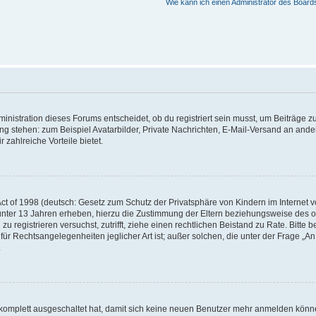
Wie kann ich einen Administrator des Board
istration dieses Forums entscheidet, ob du registriert sein musst, um Beiträge zu s
ung stehen: zum Beispiel Avatarbilder, Private Nachrichten, E-Mail-Versand an ander
 zahlreiche Vorteile bietet.
t of 1998 (deutsch: Gesetz zum Schutz der Privatsphäre von Kindern im Internet vo
unter 13 Jahren erheben, hierzu die Zustimmung der Eltern beziehungsweise des o
h zu registrieren versuchst, zutrifft, ziehe einen rechtlichen Beistand zu Rate. Bit
für Rechtsangelegenheiten jeglicher Art ist; außer solchen, die unter der Frage „
.
g komplett ausgeschaltet hat, damit sich keine neuen Benutzer mehr anmelden könn