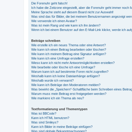
Die Forenuhr geht falsch!
Ich habe die Zeitzone eingestellt, aber die Forenuhr geht immer noch f
Meine Sprache steht auf diesem Board nicht zur Auswahl!
Was sind das für Bilder, die bei meinem Benutzernamen angezeigt we
Wie verwende ich einen Avatar?
Was ist mein Rang und wie kann ich ihn ändern?
Wenn ich bei einem Benutzer auf den E-Mail-Link klicke, werde ich au
Beiträge schreiben
Wie erstelle ich ein neues Thema oder eine Antwort?
Wie kann ich einen Beitrag bearbeiten oder löschen?
Wie kann ich meinem Beitrag eine Signatur anfügen?
Wie kann ich eine Umfrage erstellen?
Wieso kann ich nicht mehr Antwortmöglichkeiten erstellen?
Wie bearbeite oder lösche ich eine Umfrage?
Warum kann ich auf bestimmte Foren nicht zugreifen?
Weshalb kann ich keine Dateianhänge anfügen?
Weshalb wurde ich verwarnt?
Wie kann ich Beiträge den Moderatoren melden?
Was bewirkt die „Speichern“-Schaltfläche beim Schreiben eines Beitra
Warum muss mein Beitrag erst freigegeben werden?
Wie markiere ich ein Thema als neu?
Textformatierung und Thementypen
Was ist BBCode?
Kann ich HTML benutzen?
Was sind Smileys?
Kann ich Bilder in meine Beiträge einfügen?
Was sind globale Bekanntmachungen?