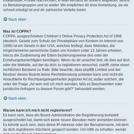
Avatarbilder, Private Nachrichten, E-Mail-Versand an andere Mitglieder, Beitritt
zu Benutzergruppen und so weiter. Wir empfehlen dir eine Anmeldung, da sie
schnell erledigt ist und dir zahlreiche Vorteile bietet.
Nach oben
Was ist COPPA?
COPPA, ausgeschrieben Children’s Online Privacy Protection Act of 1998
(deutsch: Gesetz zum Schutz der Privatsphäre von Kindern im Internet von
1998) ist ein Gesetz in den USA, welches festlegt, dass Websites, die
möglicherweise persönliche Daten von Kindern unter 13 Jahren erheben,
hierzu die Zustimmung der Eltern beziehungsweise des oder der
Erziehungsberechtigten benötigen. Wenn du dir unsicher bist, ob dies auf dich
oder die Website, auf der du dich zu registrieren versuchst, zutrifft, ziehe einen
rechtlichen Beistand zu Rate. Bitte beachte, dass phpBB Limited und der
Besitzer dieses Boards keine Rechtsberatung anbieten kann und nicht die
Anlaufstelle für Rechtsangelegenheiten jeglicher Art ist; außer solchen, die
unter der Frage „An wen soll ich mich wenden, falls es Beschwerden oder
juristische Anfragen zu diesem Forum gibt?“ behandelt werden.
Nach oben
Warum kann ich mich nicht registrieren?
Es kann sein, dass die Board-Administration die Registrierung komplett
ausgeschaltet hat, damit sich keine neuen Benutzer mehr anmelden können.
Es könnte auch sein, dass deine IP-Adresse oder der Benutzername, mit dem
du dich registrieren möchtest, gesperrt wurden. Um Hilfe zu erhalten, wende