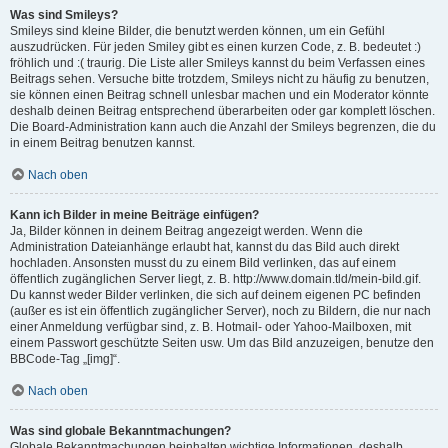
Was sind Smileys?
Smileys sind kleine Bilder, die benutzt werden können, um ein Gefühl
auszudrücken. Für jeden Smiley gibt es einen kurzen Code, z. B. bedeutet :)
fröhlich und :( traurig. Die Liste aller Smileys kannst du beim Verfassen eines
Beitrags sehen. Versuche bitte trotzdem, Smileys nicht zu häufig zu benutzen,
sie können einen Beitrag schnell unlesbar machen und ein Moderator könnte
deshalb deinen Beitrag entsprechend überarbeiten oder gar komplett löschen.
Die Board-Administration kann auch die Anzahl der Smileys begrenzen, die du
in einem Beitrag benutzen kannst.
Nach oben
Kann ich Bilder in meine Beiträge einfügen?
Ja, Bilder können in deinem Beitrag angezeigt werden. Wenn die
Administration Dateianhänge erlaubt hat, kannst du das Bild auch direkt
hochladen. Ansonsten musst du zu einem Bild verlinken, das auf einem
öffentlich zugänglichen Server liegt, z. B. http://www.domain.tld/mein-bild.gif.
Du kannst weder Bilder verlinken, die sich auf deinem eigenen PC befinden
(außer es ist ein öffentlich zugänglicher Server), noch zu Bildern, die nur nach
einer Anmeldung verfügbar sind, z. B. Hotmail- oder Yahoo-Mailboxen, mit
einem Passwort geschützte Seiten usw. Um das Bild anzuzeigen, benutze den
BBCode-Tag „[img]“.
Nach oben
Was sind globale Bekanntmachungen?
Globale Bekanntmachungen beinhalten wichtige Informationen, deshalb