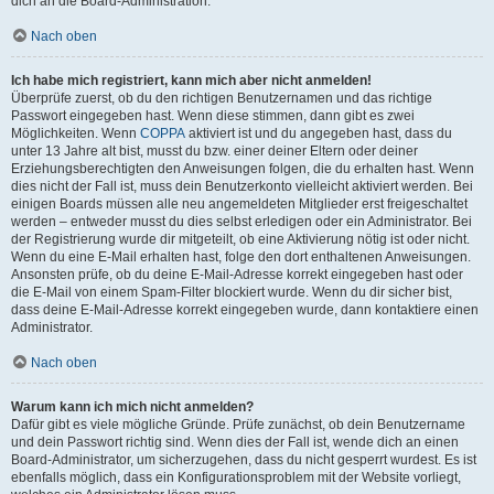
dich an die Board-Administration.
Nach oben
Ich habe mich registriert, kann mich aber nicht anmelden!
Überprüfe zuerst, ob du den richtigen Benutzernamen und das richtige
Passwort eingegeben hast. Wenn diese stimmen, dann gibt es zwei
Möglichkeiten. Wenn
COPPA
aktiviert ist und du angegeben hast, dass du
unter 13 Jahre alt bist, musst du bzw. einer deiner Eltern oder deiner
Erziehungsberechtigten den Anweisungen folgen, die du erhalten hast. Wenn
dies nicht der Fall ist, muss dein Benutzerkonto vielleicht aktiviert werden. Bei
einigen Boards müssen alle neu angemeldeten Mitglieder erst freigeschaltet
werden – entweder musst du dies selbst erledigen oder ein Administrator. Bei
der Registrierung wurde dir mitgeteilt, ob eine Aktivierung nötig ist oder nicht.
Wenn du eine E-Mail erhalten hast, folge den dort enthaltenen Anweisungen.
Ansonsten prüfe, ob du deine E-Mail-Adresse korrekt eingegeben hast oder
die E-Mail von einem Spam-Filter blockiert wurde. Wenn du dir sicher bist,
dass deine E-Mail-Adresse korrekt eingegeben wurde, dann kontaktiere einen
Administrator.
Nach oben
Warum kann ich mich nicht anmelden?
Dafür gibt es viele mögliche Gründe. Prüfe zunächst, ob dein Benutzername
und dein Passwort richtig sind. Wenn dies der Fall ist, wende dich an einen
Board-Administrator, um sicherzugehen, dass du nicht gesperrt wurdest. Es ist
ebenfalls möglich, dass ein Konfigurationsproblem mit der Website vorliegt,