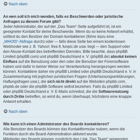
Nach oben
An wen soll ich mich wenden, falls es Beschwerden oder juristische
Anfragen zu diesem Forum gibt?
Jeder Administrator, der auf der „Das Team“-Seite aufgeführt ist, ist ein
geeigneter Kontakt für deine Beschwerde. Wenn du so keine Antwort erhältst,
solltest du den Besitzer der Domain kontaktieren (führe dazu eine
„WHOIS“-Abfrage
durch) oder — falls diese Seite bei einem kostenlosen
Webhoster wie z. B. Yahoo!, free.fr, funpic.de usw. liegt — den Support oder
den Abuse-Kontakt des betreffenden Dienstes. Bitte beachte, dass phpBB
Limited (phpBB.com) und phpBB Deutschland e. V. (phpBB.de)
absolut keinen
Einfluss
auf die Benutzung oder den oder die Benutzer der Forensoftware
haben und dafür in keiner Weise zur Verantwortung herangezogen werden
können. Kontaktiere daher nie phpBB Limited oder phpBB Deutschland e. V. in
Zusammenhang mit jeglichen juristischen Fragen (Unterlassungserklärungen,
Haftungsfragen usw.), die
sich nicht direkt
auf die Websiten phpbb.com,
phpbb.de oder die phpBB-Software selbst beziehen. Falls du phpBB Limited
oder phpBB Deutschland e. V. E-Mails schreibst, die die
Softwarenutzung
durch Dritte
betreffen, so wirst du, wenn überhaupt, höchstens eine knappe
Antwort erhalten.
Nach oben
Wie kann ich einen Administrator des Boards kontaktieren?
Alle Benutzer des Boards können das Kontaktformular nutzen, wenn die
Funktion durch die Board-Administration aktiviert wurde.
Mitglieder des Boards können zusätzlich den Link „Das Team“ verwenden.