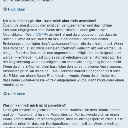
dich an die Board-Administration.
Nach oben
Ich habe mich registriert, kann mich aber nicht anmelden!
Überprüfe zuerst, ob du den richtigen Benutzernamen und das richtige
Passwort eingegeben hast. Wenn diese stimmen, dann gibt es zwei
Möglichkeiten. Wenn
COPPA
aktiviert ist und du angegeben hast, dass du
unter 13 Jahre alt bist, musst du bzw. einer deiner Eltern oder deiner
Erziehungsberechtigten den Anweisungen folgen, die du erhalten hast. Wenn
dies nicht der Fall ist, muss dein Benutzerkonto vielleicht aktiviert werden. Bei
einigen Boards müssen alle neu angemeldeten Mitglieder erst freigeschaltet
werden – entweder musst du dies selbst erledigen oder ein Administrator. Bei
der Registrierung wurde dir mitgeteilt, ob eine Aktivierung nötig ist oder nicht.
Wenn du eine E-Mail erhalten hast, folge den dort enthaltenen Anweisungen.
Ansonsten prüfe, ob du deine E-Mail-Adresse korrekt eingegeben hast oder
die E-Mail von einem Spam-Filter blockiert wurde. Wenn du dir sicher bist,
dass deine E-Mail-Adresse korrekt eingegeben wurde, dann kontaktiere einen
Administrator.
Nach oben
Warum kann ich mich nicht anmelden?
Dafür gibt es viele mögliche Gründe. Prüfe zunächst, ob dein Benutzername
und dein Passwort richtig sind. Wenn dies der Fall ist, wende dich an einen
Board-Administrator, um sicherzugehen, dass du nicht gesperrt wurdest. Es ist
ebenfalls möglich, dass ein Konfigurationsproblem mit der Website vorliegt,