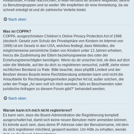
Avatarbilder, Private Nachrichten, E-Mail-Versand an andere Mitglieder, Beitritt
zu Benutzergruppen und so weiter. Wir empfehlen dir eine Anmeldung, da sie
schnell erledigt ist und dir zahlreiche Vorteile bietet.
Nach oben
Was ist COPPA?
COPPA, ausgeschrieben Children’s Online Privacy Protection Act of 1998
(deutsch: Gesetz zum Schutz der Privatsphäre von Kindern im Internet von
1998) ist ein Gesetz in den USA, welches festlegt, dass Websites, die
möglicherweise persönliche Daten von Kindern unter 13 Jahren erheben,
hierzu die Zustimmung der Eltern beziehungsweise des oder der
Erziehungsberechtigten benötigen. Wenn du dir unsicher bist, ob dies auf dich
oder die Website, auf der du dich zu registrieren versuchst, zutrifft, ziehe einen
rechtlichen Beistand zu Rate. Bitte beachte, dass phpBB Limited und der
Besitzer dieses Boards keine Rechtsberatung anbieten kann und nicht die
Anlaufstelle für Rechtsangelegenheiten jeglicher Art ist; außer solchen, die
unter der Frage „An wen soll ich mich wenden, falls es Beschwerden oder
juristische Anfragen zu diesem Forum gibt?“ behandelt werden.
Nach oben
Warum kann ich mich nicht registrieren?
Es kann sein, dass die Board-Administration die Registrierung komplett
ausgeschaltet hat, damit sich keine neuen Benutzer mehr anmelden können.
Es könnte auch sein, dass deine IP-Adresse oder der Benutzername, mit dem
du dich registrieren möchtest, gesperrt wurden. Um Hilfe zu erhalten, wende