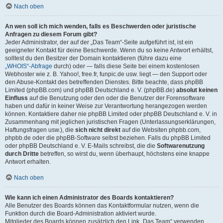
Nach oben
An wen soll ich mich wenden, falls es Beschwerden oder juristische
Anfragen zu diesem Forum gibt?
Jeder Administrator, der auf der „Das Team“-Seite aufgeführt ist, ist ein
geeigneter Kontakt für deine Beschwerde. Wenn du so keine Antwort erhältst,
solltest du den Besitzer der Domain kontaktieren (führe dazu eine
„WHOIS“-Abfrage
durch) oder — falls diese Seite bei einem kostenlosen
Webhoster wie z. B. Yahoo!, free.fr, funpic.de usw. liegt — den Support oder
den Abuse-Kontakt des betreffenden Dienstes. Bitte beachte, dass phpBB
Limited (phpBB.com) und phpBB Deutschland e. V. (phpBB.de)
absolut keinen
Einfluss
auf die Benutzung oder den oder die Benutzer der Forensoftware
haben und dafür in keiner Weise zur Verantwortung herangezogen werden
können. Kontaktiere daher nie phpBB Limited oder phpBB Deutschland e. V. in
Zusammenhang mit jeglichen juristischen Fragen (Unterlassungserklärungen,
Haftungsfragen usw.), die
sich nicht direkt
auf die Websiten phpbb.com,
phpbb.de oder die phpBB-Software selbst beziehen. Falls du phpBB Limited
oder phpBB Deutschland e. V. E-Mails schreibst, die die
Softwarenutzung
durch Dritte
betreffen, so wirst du, wenn überhaupt, höchstens eine knappe
Antwort erhalten.
Nach oben
Wie kann ich einen Administrator des Boards kontaktieren?
Alle Benutzer des Boards können das Kontaktformular nutzen, wenn die
Funktion durch die Board-Administration aktiviert wurde.
Mitglieder des Boards können zusätzlich den Link „Das Team“ verwenden.