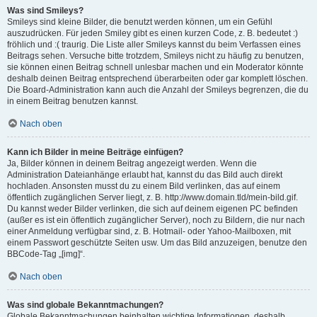
Was sind Smileys?
Smileys sind kleine Bilder, die benutzt werden können, um ein Gefühl
auszudrücken. Für jeden Smiley gibt es einen kurzen Code, z. B. bedeutet :)
fröhlich und :( traurig. Die Liste aller Smileys kannst du beim Verfassen eines
Beitrags sehen. Versuche bitte trotzdem, Smileys nicht zu häufig zu benutzen,
sie können einen Beitrag schnell unlesbar machen und ein Moderator könnte
deshalb deinen Beitrag entsprechend überarbeiten oder gar komplett löschen.
Die Board-Administration kann auch die Anzahl der Smileys begrenzen, die du
in einem Beitrag benutzen kannst.
Nach oben
Kann ich Bilder in meine Beiträge einfügen?
Ja, Bilder können in deinem Beitrag angezeigt werden. Wenn die
Administration Dateianhänge erlaubt hat, kannst du das Bild auch direkt
hochladen. Ansonsten musst du zu einem Bild verlinken, das auf einem
öffentlich zugänglichen Server liegt, z. B. http://www.domain.tld/mein-bild.gif.
Du kannst weder Bilder verlinken, die sich auf deinem eigenen PC befinden
(außer es ist ein öffentlich zugänglicher Server), noch zu Bildern, die nur nach
einer Anmeldung verfügbar sind, z. B. Hotmail- oder Yahoo-Mailboxen, mit
einem Passwort geschützte Seiten usw. Um das Bild anzuzeigen, benutze den
BBCode-Tag „[img]“.
Nach oben
Was sind globale Bekanntmachungen?
Globale Bekanntmachungen beinhalten wichtige Informationen, deshalb