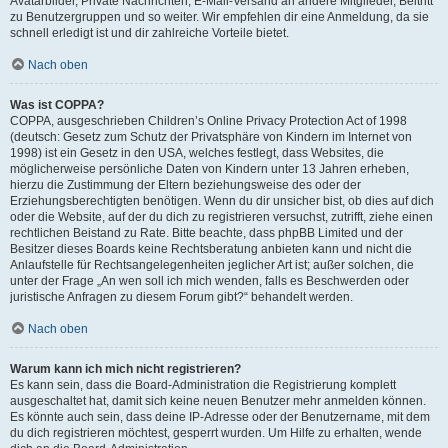
Avatarbilder, Private Nachrichten, E-Mail-Versand an andere Mitglieder, Beitritt
zu Benutzergruppen und so weiter. Wir empfehlen dir eine Anmeldung, da sie
schnell erledigt ist und dir zahlreiche Vorteile bietet.
Nach oben
Was ist COPPA?
COPPA, ausgeschrieben Children’s Online Privacy Protection Act of 1998
(deutsch: Gesetz zum Schutz der Privatsphäre von Kindern im Internet von
1998) ist ein Gesetz in den USA, welches festlegt, dass Websites, die
möglicherweise persönliche Daten von Kindern unter 13 Jahren erheben,
hierzu die Zustimmung der Eltern beziehungsweise des oder der
Erziehungsberechtigten benötigen. Wenn du dir unsicher bist, ob dies auf dich
oder die Website, auf der du dich zu registrieren versuchst, zutrifft, ziehe einen
rechtlichen Beistand zu Rate. Bitte beachte, dass phpBB Limited und der
Besitzer dieses Boards keine Rechtsberatung anbieten kann und nicht die
Anlaufstelle für Rechtsangelegenheiten jeglicher Art ist; außer solchen, die
unter der Frage „An wen soll ich mich wenden, falls es Beschwerden oder
juristische Anfragen zu diesem Forum gibt?“ behandelt werden.
Nach oben
Warum kann ich mich nicht registrieren?
Es kann sein, dass die Board-Administration die Registrierung komplett
ausgeschaltet hat, damit sich keine neuen Benutzer mehr anmelden können.
Es könnte auch sein, dass deine IP-Adresse oder der Benutzername, mit dem
du dich registrieren möchtest, gesperrt wurden. Um Hilfe zu erhalten, wende