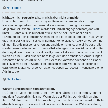
dich an die Board-Administration.
Nach oben
Ich habe mich registriert, kann mich aber nicht anmelden!
Überprüfe zuerst, ob du den richtigen Benutzernamen und das richtige
Passwort eingegeben hast. Wenn diese stimmen, dann gibt es zwei
Möglichkeiten. Wenn
COPPA
aktiviert ist und du angegeben hast, dass du
unter 13 Jahre alt bist, musst du bzw. einer deiner Eltern oder deiner
Erziehungsberechtigten den Anweisungen folgen, die du erhalten hast. Wenn
dies nicht der Fall ist, muss dein Benutzerkonto vielleicht aktiviert werden. Bei
einigen Boards müssen alle neu angemeldeten Mitglieder erst freigeschaltet
werden – entweder musst du dies selbst erledigen oder ein Administrator. Bei
der Registrierung wurde dir mitgeteilt, ob eine Aktivierung nötig ist oder nicht.
Wenn du eine E-Mail erhalten hast, folge den dort enthaltenen Anweisungen.
Ansonsten prüfe, ob du deine E-Mail-Adresse korrekt eingegeben hast oder
die E-Mail von einem Spam-Filter blockiert wurde. Wenn du dir sicher bist,
dass deine E-Mail-Adresse korrekt eingegeben wurde, dann kontaktiere einen
Administrator.
Nach oben
Warum kann ich mich nicht anmelden?
Dafür gibt es viele mögliche Gründe. Prüfe zunächst, ob dein Benutzername
und dein Passwort richtig sind. Wenn dies der Fall ist, wende dich an einen
Board-Administrator, um sicherzugehen, dass du nicht gesperrt wurdest. Es ist
ebenfalls möglich, dass ein Konfigurationsproblem mit der Website vorliegt,