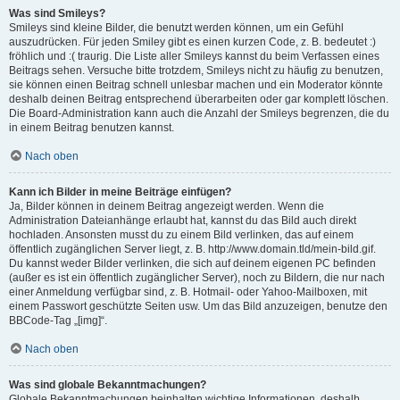
Was sind Smileys?
Smileys sind kleine Bilder, die benutzt werden können, um ein Gefühl
auszudrücken. Für jeden Smiley gibt es einen kurzen Code, z. B. bedeutet :)
fröhlich und :( traurig. Die Liste aller Smileys kannst du beim Verfassen eines
Beitrags sehen. Versuche bitte trotzdem, Smileys nicht zu häufig zu benutzen,
sie können einen Beitrag schnell unlesbar machen und ein Moderator könnte
deshalb deinen Beitrag entsprechend überarbeiten oder gar komplett löschen.
Die Board-Administration kann auch die Anzahl der Smileys begrenzen, die du
in einem Beitrag benutzen kannst.
Nach oben
Kann ich Bilder in meine Beiträge einfügen?
Ja, Bilder können in deinem Beitrag angezeigt werden. Wenn die
Administration Dateianhänge erlaubt hat, kannst du das Bild auch direkt
hochladen. Ansonsten musst du zu einem Bild verlinken, das auf einem
öffentlich zugänglichen Server liegt, z. B. http://www.domain.tld/mein-bild.gif.
Du kannst weder Bilder verlinken, die sich auf deinem eigenen PC befinden
(außer es ist ein öffentlich zugänglicher Server), noch zu Bildern, die nur nach
einer Anmeldung verfügbar sind, z. B. Hotmail- oder Yahoo-Mailboxen, mit
einem Passwort geschützte Seiten usw. Um das Bild anzuzeigen, benutze den
BBCode-Tag „[img]“.
Nach oben
Was sind globale Bekanntmachungen?
Globale Bekanntmachungen beinhalten wichtige Informationen, deshalb