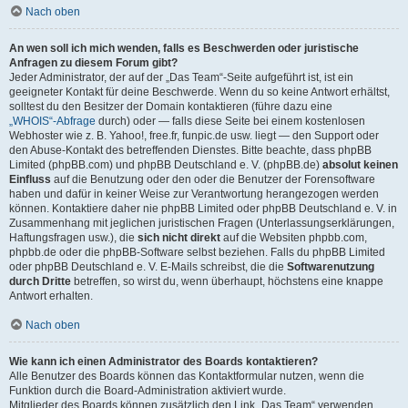
Nach oben
An wen soll ich mich wenden, falls es Beschwerden oder juristische
Anfragen zu diesem Forum gibt?
Jeder Administrator, der auf der „Das Team“-Seite aufgeführt ist, ist ein
geeigneter Kontakt für deine Beschwerde. Wenn du so keine Antwort erhältst,
solltest du den Besitzer der Domain kontaktieren (führe dazu eine
„WHOIS“-Abfrage
durch) oder — falls diese Seite bei einem kostenlosen
Webhoster wie z. B. Yahoo!, free.fr, funpic.de usw. liegt — den Support oder
den Abuse-Kontakt des betreffenden Dienstes. Bitte beachte, dass phpBB
Limited (phpBB.com) und phpBB Deutschland e. V. (phpBB.de)
absolut keinen
Einfluss
auf die Benutzung oder den oder die Benutzer der Forensoftware
haben und dafür in keiner Weise zur Verantwortung herangezogen werden
können. Kontaktiere daher nie phpBB Limited oder phpBB Deutschland e. V. in
Zusammenhang mit jeglichen juristischen Fragen (Unterlassungserklärungen,
Haftungsfragen usw.), die
sich nicht direkt
auf die Websiten phpbb.com,
phpbb.de oder die phpBB-Software selbst beziehen. Falls du phpBB Limited
oder phpBB Deutschland e. V. E-Mails schreibst, die die
Softwarenutzung
durch Dritte
betreffen, so wirst du, wenn überhaupt, höchstens eine knappe
Antwort erhalten.
Nach oben
Wie kann ich einen Administrator des Boards kontaktieren?
Alle Benutzer des Boards können das Kontaktformular nutzen, wenn die
Funktion durch die Board-Administration aktiviert wurde.
Mitglieder des Boards können zusätzlich den Link „Das Team“ verwenden.