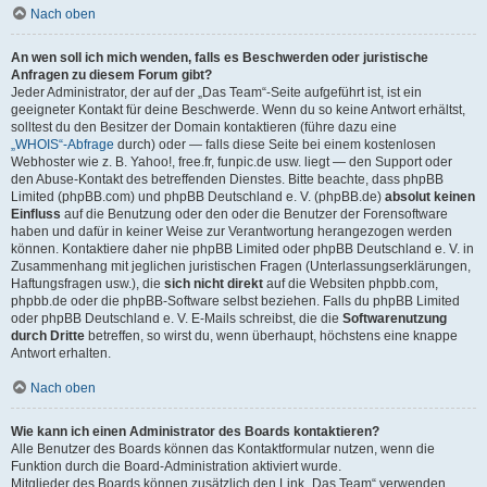
Nach oben
An wen soll ich mich wenden, falls es Beschwerden oder juristische
Anfragen zu diesem Forum gibt?
Jeder Administrator, der auf der „Das Team“-Seite aufgeführt ist, ist ein
geeigneter Kontakt für deine Beschwerde. Wenn du so keine Antwort erhältst,
solltest du den Besitzer der Domain kontaktieren (führe dazu eine
„WHOIS“-Abfrage
durch) oder — falls diese Seite bei einem kostenlosen
Webhoster wie z. B. Yahoo!, free.fr, funpic.de usw. liegt — den Support oder
den Abuse-Kontakt des betreffenden Dienstes. Bitte beachte, dass phpBB
Limited (phpBB.com) und phpBB Deutschland e. V. (phpBB.de)
absolut keinen
Einfluss
auf die Benutzung oder den oder die Benutzer der Forensoftware
haben und dafür in keiner Weise zur Verantwortung herangezogen werden
können. Kontaktiere daher nie phpBB Limited oder phpBB Deutschland e. V. in
Zusammenhang mit jeglichen juristischen Fragen (Unterlassungserklärungen,
Haftungsfragen usw.), die
sich nicht direkt
auf die Websiten phpbb.com,
phpbb.de oder die phpBB-Software selbst beziehen. Falls du phpBB Limited
oder phpBB Deutschland e. V. E-Mails schreibst, die die
Softwarenutzung
durch Dritte
betreffen, so wirst du, wenn überhaupt, höchstens eine knappe
Antwort erhalten.
Nach oben
Wie kann ich einen Administrator des Boards kontaktieren?
Alle Benutzer des Boards können das Kontaktformular nutzen, wenn die
Funktion durch die Board-Administration aktiviert wurde.
Mitglieder des Boards können zusätzlich den Link „Das Team“ verwenden.