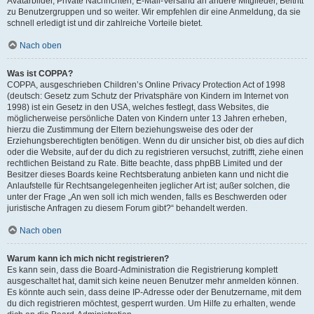
Avatarbilder, Private Nachrichten, E-Mail-Versand an andere Mitglieder, Beitritt
zu Benutzergruppen und so weiter. Wir empfehlen dir eine Anmeldung, da sie
schnell erledigt ist und dir zahlreiche Vorteile bietet.
Nach oben
Was ist COPPA?
COPPA, ausgeschrieben Children’s Online Privacy Protection Act of 1998
(deutsch: Gesetz zum Schutz der Privatsphäre von Kindern im Internet von
1998) ist ein Gesetz in den USA, welches festlegt, dass Websites, die
möglicherweise persönliche Daten von Kindern unter 13 Jahren erheben,
hierzu die Zustimmung der Eltern beziehungsweise des oder der
Erziehungsberechtigten benötigen. Wenn du dir unsicher bist, ob dies auf dich
oder die Website, auf der du dich zu registrieren versuchst, zutrifft, ziehe einen
rechtlichen Beistand zu Rate. Bitte beachte, dass phpBB Limited und der
Besitzer dieses Boards keine Rechtsberatung anbieten kann und nicht die
Anlaufstelle für Rechtsangelegenheiten jeglicher Art ist; außer solchen, die
unter der Frage „An wen soll ich mich wenden, falls es Beschwerden oder
juristische Anfragen zu diesem Forum gibt?“ behandelt werden.
Nach oben
Warum kann ich mich nicht registrieren?
Es kann sein, dass die Board-Administration die Registrierung komplett
ausgeschaltet hat, damit sich keine neuen Benutzer mehr anmelden können.
Es könnte auch sein, dass deine IP-Adresse oder der Benutzername, mit dem
du dich registrieren möchtest, gesperrt wurden. Um Hilfe zu erhalten, wende