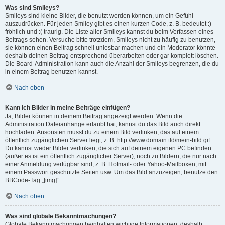
Was sind Smileys?
Smileys sind kleine Bilder, die benutzt werden können, um ein Gefühl
auszudrücken. Für jeden Smiley gibt es einen kurzen Code, z. B. bedeutet :)
fröhlich und :( traurig. Die Liste aller Smileys kannst du beim Verfassen eines
Beitrags sehen. Versuche bitte trotzdem, Smileys nicht zu häufig zu benutzen,
sie können einen Beitrag schnell unlesbar machen und ein Moderator könnte
deshalb deinen Beitrag entsprechend überarbeiten oder gar komplett löschen.
Die Board-Administration kann auch die Anzahl der Smileys begrenzen, die du
in einem Beitrag benutzen kannst.
Nach oben
Kann ich Bilder in meine Beiträge einfügen?
Ja, Bilder können in deinem Beitrag angezeigt werden. Wenn die
Administration Dateianhänge erlaubt hat, kannst du das Bild auch direkt
hochladen. Ansonsten musst du zu einem Bild verlinken, das auf einem
öffentlich zugänglichen Server liegt, z. B. http://www.domain.tld/mein-bild.gif.
Du kannst weder Bilder verlinken, die sich auf deinem eigenen PC befinden
(außer es ist ein öffentlich zugänglicher Server), noch zu Bildern, die nur nach
einer Anmeldung verfügbar sind, z. B. Hotmail- oder Yahoo-Mailboxen, mit
einem Passwort geschützte Seiten usw. Um das Bild anzuzeigen, benutze den
BBCode-Tag „[img]“.
Nach oben
Was sind globale Bekanntmachungen?
Globale Bekanntmachungen beinhalten wichtige Informationen, deshalb