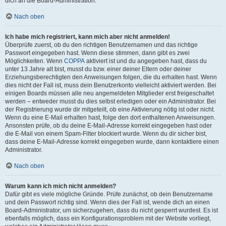
dich an die Board-Administration.
Nach oben
Ich habe mich registriert, kann mich aber nicht anmelden!
Überprüfe zuerst, ob du den richtigen Benutzernamen und das richtige
Passwort eingegeben hast. Wenn diese stimmen, dann gibt es zwei
Möglichkeiten. Wenn
COPPA
aktiviert ist und du angegeben hast, dass du
unter 13 Jahre alt bist, musst du bzw. einer deiner Eltern oder deiner
Erziehungsberechtigten den Anweisungen folgen, die du erhalten hast. Wenn
dies nicht der Fall ist, muss dein Benutzerkonto vielleicht aktiviert werden. Bei
einigen Boards müssen alle neu angemeldeten Mitglieder erst freigeschaltet
werden – entweder musst du dies selbst erledigen oder ein Administrator. Bei
der Registrierung wurde dir mitgeteilt, ob eine Aktivierung nötig ist oder nicht.
Wenn du eine E-Mail erhalten hast, folge den dort enthaltenen Anweisungen.
Ansonsten prüfe, ob du deine E-Mail-Adresse korrekt eingegeben hast oder
die E-Mail von einem Spam-Filter blockiert wurde. Wenn du dir sicher bist,
dass deine E-Mail-Adresse korrekt eingegeben wurde, dann kontaktiere einen
Administrator.
Nach oben
Warum kann ich mich nicht anmelden?
Dafür gibt es viele mögliche Gründe. Prüfe zunächst, ob dein Benutzername
und dein Passwort richtig sind. Wenn dies der Fall ist, wende dich an einen
Board-Administrator, um sicherzugehen, dass du nicht gesperrt wurdest. Es ist
ebenfalls möglich, dass ein Konfigurationsproblem mit der Website vorliegt,