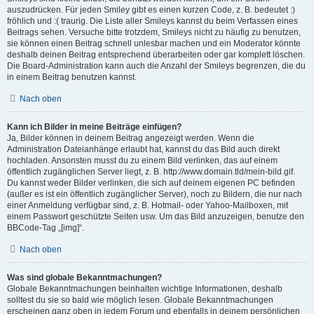
auszudrücken. Für jeden Smiley gibt es einen kurzen Code, z. B. bedeutet :)
fröhlich und :( traurig. Die Liste aller Smileys kannst du beim Verfassen eines
Beitrags sehen. Versuche bitte trotzdem, Smileys nicht zu häufig zu benutzen,
sie können einen Beitrag schnell unlesbar machen und ein Moderator könnte
deshalb deinen Beitrag entsprechend überarbeiten oder gar komplett löschen.
Die Board-Administration kann auch die Anzahl der Smileys begrenzen, die du
in einem Beitrag benutzen kannst.
Nach oben
Kann ich Bilder in meine Beiträge einfügen?
Ja, Bilder können in deinem Beitrag angezeigt werden. Wenn die
Administration Dateianhänge erlaubt hat, kannst du das Bild auch direkt
hochladen. Ansonsten musst du zu einem Bild verlinken, das auf einem
öffentlich zugänglichen Server liegt, z. B. http://www.domain.tld/mein-bild.gif.
Du kannst weder Bilder verlinken, die sich auf deinem eigenen PC befinden
(außer es ist ein öffentlich zugänglicher Server), noch zu Bildern, die nur nach
einer Anmeldung verfügbar sind, z. B. Hotmail- oder Yahoo-Mailboxen, mit
einem Passwort geschützte Seiten usw. Um das Bild anzuzeigen, benutze den
BBCode-Tag „[img]“.
Nach oben
Was sind globale Bekanntmachungen?
Globale Bekanntmachungen beinhalten wichtige Informationen, deshalb
solltest du sie so bald wie möglich lesen. Globale Bekanntmachungen
erscheinen ganz oben in jedem Forum und ebenfalls in deinem persönlichen