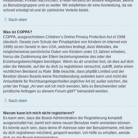
Avatarbilder, Private Nachrichten, E-Mail-Versand an andere Mitglieder, Beitritt
zu Benutzergruppen und so weiter. Wir empfehlen dir eine Anmeldung, da sie
schnell erledigt ist und dir zahlreiche Vorteile bietet.
Nach oben
Was ist COPPA?
COPPA, ausgeschrieben Children’s Online Privacy Protection Act of 1998
(deutsch: Gesetz zum Schutz der Privatsphäre von Kindern im Internet von
1998) ist ein Gesetz in den USA, welches festlegt, dass Websites, die
möglicherweise persönliche Daten von Kindern unter 13 Jahren erheben,
hierzu die Zustimmung der Eltern beziehungsweise des oder der
Erziehungsberechtigten benötigen. Wenn du dir unsicher bist, ob dies auf dich
oder die Website, auf der du dich zu registrieren versuchst, zutrifft, ziehe einen
rechtlichen Beistand zu Rate. Bitte beachte, dass phpBB Limited und der
Besitzer dieses Boards keine Rechtsberatung anbieten kann und nicht die
Anlaufstelle für Rechtsangelegenheiten jeglicher Art ist; außer solchen, die
unter der Frage „An wen soll ich mich wenden, falls es Beschwerden oder
juristische Anfragen zu diesem Forum gibt?“ behandelt werden.
Nach oben
Warum kann ich mich nicht registrieren?
Es kann sein, dass die Board-Administration die Registrierung komplett
ausgeschaltet hat, damit sich keine neuen Benutzer mehr anmelden können.
Es könnte auch sein, dass deine IP-Adresse oder der Benutzername, mit dem
du dich registrieren möchtest, gesperrt wurden. Um Hilfe zu erhalten, wende
dich an die Board-Administration.