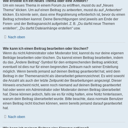
Wie erstelle ich ein neues Thema oder eine Antwort?
Um ein neues Thema in einem Forum zu eröffnen, musst du auf „Neues
Thema“ klicken. Um auf einen Beitrag zu antworten, musst du auf „Antworten“
klicken. Es könnte sein, dass eine Registrierung erforderlich ist, bevor du einen
Beitrag schreiben kannst. Deine Berechtigungen sind jeweils am Ende der
Foren- und der Beitragsansicht aufgelistet. Z. B. „Du darfst neue Themen
erstellen“, „Du darfst Dateianhänge erstellen“ usw.
Nach oben
Wie kann ich einen Beitrag bearbeiten oder löschen?
Wenn du nicht Administrator oder Moderator bist, kannst du nur deine eigenen
Beiträge bearbeiten oder löschen. Du kannst einen Beitrag bearbeiten, indem
du das „Ändere Beitrag“-Symbol für den entsprechenden Beitrag anklickst;
eventuell ist dies nur für einen begrenzten Zeitraum nach seiner Erstellung
möglich. Wenn bereits jemand auf deinen Beitrag geantwortet hat, wird dein
Beitrag in der Themenansicht als überarbeitet gekennzeichnet. Es wird sowohl
die Anzahl als auch der letzte Zeitpunkt der Bearbeitungen angezeigt. Dieser
Hinweis erscheint nicht, wenn noch niemand auf deinen Beitrag geantwortet
hat oder wenn ein Administrator oder Moderator deinen Beitrag überarbeitet
hat. Diese können jedoch, falls sie es für nötig halten, eine Notiz hinterlassen,
warum dein Beitrag überarbeitet wurde. Bitte beachte, dass normale Benutzer
einen Beitrag nicht löschen können, wenn bereits jemand darauf geantwortet
hat.
Nach oben