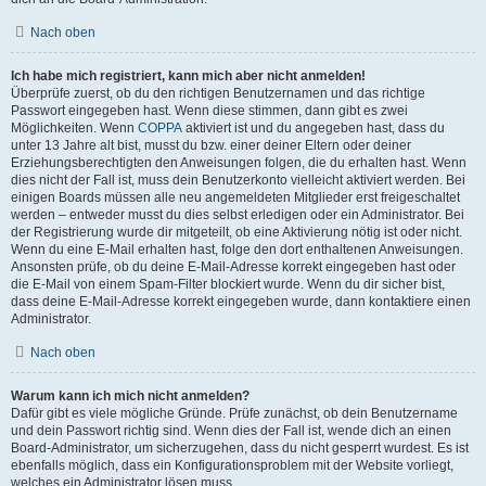
Nach oben
Ich habe mich registriert, kann mich aber nicht anmelden!
Überprüfe zuerst, ob du den richtigen Benutzernamen und das richtige
Passwort eingegeben hast. Wenn diese stimmen, dann gibt es zwei
Möglichkeiten. Wenn
COPPA
aktiviert ist und du angegeben hast, dass du
unter 13 Jahre alt bist, musst du bzw. einer deiner Eltern oder deiner
Erziehungsberechtigten den Anweisungen folgen, die du erhalten hast. Wenn
dies nicht der Fall ist, muss dein Benutzerkonto vielleicht aktiviert werden. Bei
einigen Boards müssen alle neu angemeldeten Mitglieder erst freigeschaltet
werden – entweder musst du dies selbst erledigen oder ein Administrator. Bei
der Registrierung wurde dir mitgeteilt, ob eine Aktivierung nötig ist oder nicht.
Wenn du eine E-Mail erhalten hast, folge den dort enthaltenen Anweisungen.
Ansonsten prüfe, ob du deine E-Mail-Adresse korrekt eingegeben hast oder
die E-Mail von einem Spam-Filter blockiert wurde. Wenn du dir sicher bist,
dass deine E-Mail-Adresse korrekt eingegeben wurde, dann kontaktiere einen
Administrator.
Nach oben
Warum kann ich mich nicht anmelden?
Dafür gibt es viele mögliche Gründe. Prüfe zunächst, ob dein Benutzername
und dein Passwort richtig sind. Wenn dies der Fall ist, wende dich an einen
Board-Administrator, um sicherzugehen, dass du nicht gesperrt wurdest. Es ist
ebenfalls möglich, dass ein Konfigurationsproblem mit der Website vorliegt,
welches ein Administrator lösen muss.