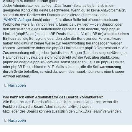
Anfragen zu diesem Forum gibt?
Jeder Administrator, der auf der „Das Team“-Seite aufgeführt ist, ist ein
geeigneter Kontakt für deine Beschwerde. Wenn du so keine Antwort erhältst,
solltest du den Besitzer der Domain kontaktieren (führe dazu eine
„WHOIS“-Abfrage
durch) oder — falls diese Seite bei einem kostenlosen
Webhoster wie z. B. Yahoo!, free.fr, funpic.de usw. liegt — den Support oder
den Abuse-Kontakt des betreffenden Dienstes. Bitte beachte, dass phpBB
Limited (phpBB.com) und phpBB Deutschland e. V. (phpBB.de)
absolut keinen
Einfluss
auf die Benutzung oder den oder die Benutzer der Forensoftware
haben und dafür in keiner Weise zur Verantwortung herangezogen werden
können. Kontaktiere daher nie phpBB Limited oder phpBB Deutschland e. V. in
Zusammenhang mit jeglichen juristischen Fragen (Unterlassungserklärungen,
Haftungsfragen usw.), die
sich nicht direkt
auf die Websiten phpbb.com,
phpbb.de oder die phpBB-Software selbst beziehen. Falls du phpBB Limited
oder phpBB Deutschland e. V. E-Mails schreibst, die die
Softwarenutzung
durch Dritte
betreffen, so wirst du, wenn überhaupt, höchstens eine knappe
Antwort erhalten.
Nach oben
Wie kann ich einen Administrator des Boards kontaktieren?
Alle Benutzer des Boards können das Kontaktformular nutzen, wenn die
Funktion durch die Board-Administration aktiviert wurde.
Mitglieder des Boards können zusätzlich den Link „Das Team“ verwenden.
Nach oben