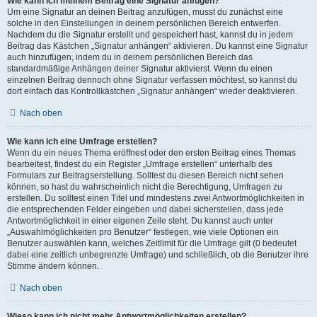
Wie kann ich meinem Beitrag eine Signatur anfügen?
Um eine Signatur an deinen Beitrag anzufügen, musst du zunächst eine
solche in den Einstellungen in deinem persönlichen Bereich entwerfen.
Nachdem du die Signatur erstellt und gespeichert hast, kannst du in jedem
Beitrag das Kästchen „Signatur anhängen“ aktivieren. Du kannst eine Signatur
auch hinzufügen, indem du in deinem persönlichen Bereich das
standardmäßige Anhängen deiner Signatur aktivierst. Wenn du einen
einzelnen Beitrag dennoch ohne Signatur verfassen möchtest, so kannst du
dort einfach das Kontrollkästchen „Signatur anhängen“ wieder deaktivieren.
Nach oben
Wie kann ich eine Umfrage erstellen?
Wenn du ein neues Thema eröffnest oder den ersten Beitrag eines Themas
bearbeitest, findest du ein Register „Umfrage erstellen“ unterhalb des
Formulars zur Beitragserstellung. Solltest du diesen Bereich nicht sehen
können, so hast du wahrscheinlich nicht die Berechtigung, Umfragen zu
erstellen. Du solltest einen Titel und mindestens zwei Antwortmöglichkeiten in
die entsprechenden Felder eingeben und dabei sicherstellen, dass jede
Antwortmöglichkeit in einer eigenen Zeile steht. Du kannst auch unter
„Auswahlmöglichkeiten pro Benutzer“ festlegen, wie viele Optionen ein
Benutzer auswählen kann, welches Zeitlimit für die Umfrage gilt (0 bedeutet
dabei eine zeitlich unbegrenzte Umfrage) und schließlich, ob die Benutzer ihre
Stimme ändern können.
Nach oben
Wieso kann ich nicht mehr Antwortmöglichkeiten erstellen?