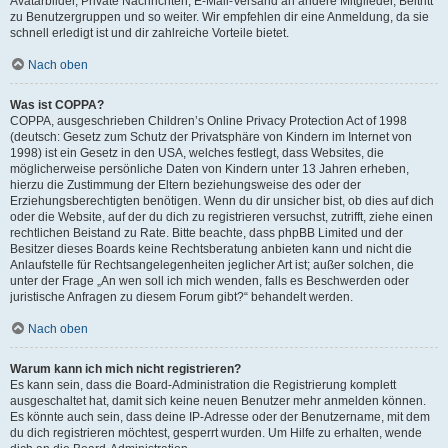
Avatarbilder, Private Nachrichten, E-Mail-Versand an andere Mitglieder, Beitritt
zu Benutzergruppen und so weiter. Wir empfehlen dir eine Anmeldung, da sie
schnell erledigt ist und dir zahlreiche Vorteile bietet.
Nach oben
Was ist COPPA?
COPPA, ausgeschrieben Children’s Online Privacy Protection Act of 1998
(deutsch: Gesetz zum Schutz der Privatsphäre von Kindern im Internet von
1998) ist ein Gesetz in den USA, welches festlegt, dass Websites, die
möglicherweise persönliche Daten von Kindern unter 13 Jahren erheben,
hierzu die Zustimmung der Eltern beziehungsweise des oder der
Erziehungsberechtigten benötigen. Wenn du dir unsicher bist, ob dies auf dich
oder die Website, auf der du dich zu registrieren versuchst, zutrifft, ziehe einen
rechtlichen Beistand zu Rate. Bitte beachte, dass phpBB Limited und der
Besitzer dieses Boards keine Rechtsberatung anbieten kann und nicht die
Anlaufstelle für Rechtsangelegenheiten jeglicher Art ist; außer solchen, die
unter der Frage „An wen soll ich mich wenden, falls es Beschwerden oder
juristische Anfragen zu diesem Forum gibt?“ behandelt werden.
Nach oben
Warum kann ich mich nicht registrieren?
Es kann sein, dass die Board-Administration die Registrierung komplett
ausgeschaltet hat, damit sich keine neuen Benutzer mehr anmelden können.
Es könnte auch sein, dass deine IP-Adresse oder der Benutzername, mit dem
du dich registrieren möchtest, gesperrt wurden. Um Hilfe zu erhalten, wende