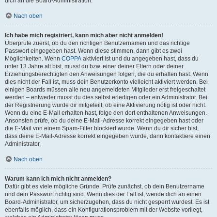
dich an die Board-Administration.
Nach oben
Ich habe mich registriert, kann mich aber nicht anmelden!
Überprüfe zuerst, ob du den richtigen Benutzernamen und das richtige
Passwort eingegeben hast. Wenn diese stimmen, dann gibt es zwei
Möglichkeiten. Wenn
COPPA
aktiviert ist und du angegeben hast, dass du
unter 13 Jahre alt bist, musst du bzw. einer deiner Eltern oder deiner
Erziehungsberechtigten den Anweisungen folgen, die du erhalten hast. Wenn
dies nicht der Fall ist, muss dein Benutzerkonto vielleicht aktiviert werden. Bei
einigen Boards müssen alle neu angemeldeten Mitglieder erst freigeschaltet
werden – entweder musst du dies selbst erledigen oder ein Administrator. Bei
der Registrierung wurde dir mitgeteilt, ob eine Aktivierung nötig ist oder nicht.
Wenn du eine E-Mail erhalten hast, folge den dort enthaltenen Anweisungen.
Ansonsten prüfe, ob du deine E-Mail-Adresse korrekt eingegeben hast oder
die E-Mail von einem Spam-Filter blockiert wurde. Wenn du dir sicher bist,
dass deine E-Mail-Adresse korrekt eingegeben wurde, dann kontaktiere einen
Administrator.
Nach oben
Warum kann ich mich nicht anmelden?
Dafür gibt es viele mögliche Gründe. Prüfe zunächst, ob dein Benutzername
und dein Passwort richtig sind. Wenn dies der Fall ist, wende dich an einen
Board-Administrator, um sicherzugehen, dass du nicht gesperrt wurdest. Es ist
ebenfalls möglich, dass ein Konfigurationsproblem mit der Website vorliegt,