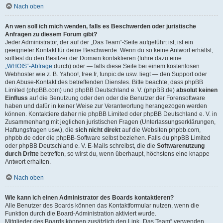
Nach oben
An wen soll ich mich wenden, falls es Beschwerden oder juristische
Anfragen zu diesem Forum gibt?
Jeder Administrator, der auf der „Das Team“-Seite aufgeführt ist, ist ein
geeigneter Kontakt für deine Beschwerde. Wenn du so keine Antwort erhältst,
solltest du den Besitzer der Domain kontaktieren (führe dazu eine
„WHOIS“-Abfrage
durch) oder — falls diese Seite bei einem kostenlosen
Webhoster wie z. B. Yahoo!, free.fr, funpic.de usw. liegt — den Support oder
den Abuse-Kontakt des betreffenden Dienstes. Bitte beachte, dass phpBB
Limited (phpBB.com) und phpBB Deutschland e. V. (phpBB.de)
absolut keinen
Einfluss
auf die Benutzung oder den oder die Benutzer der Forensoftware
haben und dafür in keiner Weise zur Verantwortung herangezogen werden
können. Kontaktiere daher nie phpBB Limited oder phpBB Deutschland e. V. in
Zusammenhang mit jeglichen juristischen Fragen (Unterlassungserklärungen,
Haftungsfragen usw.), die
sich nicht direkt
auf die Websiten phpbb.com,
phpbb.de oder die phpBB-Software selbst beziehen. Falls du phpBB Limited
oder phpBB Deutschland e. V. E-Mails schreibst, die die
Softwarenutzung
durch Dritte
betreffen, so wirst du, wenn überhaupt, höchstens eine knappe
Antwort erhalten.
Nach oben
Wie kann ich einen Administrator des Boards kontaktieren?
Alle Benutzer des Boards können das Kontaktformular nutzen, wenn die
Funktion durch die Board-Administration aktiviert wurde.
Mitglieder des Boards können zusätzlich den Link „Das Team“ verwenden.