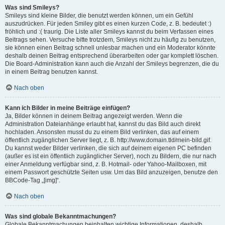
Was sind Smileys?
Smileys sind kleine Bilder, die benutzt werden können, um ein Gefühl
auszudrücken. Für jeden Smiley gibt es einen kurzen Code, z. B. bedeutet :)
fröhlich und :( traurig. Die Liste aller Smileys kannst du beim Verfassen eines
Beitrags sehen. Versuche bitte trotzdem, Smileys nicht zu häufig zu benutzen,
sie können einen Beitrag schnell unlesbar machen und ein Moderator könnte
deshalb deinen Beitrag entsprechend überarbeiten oder gar komplett löschen.
Die Board-Administration kann auch die Anzahl der Smileys begrenzen, die du
in einem Beitrag benutzen kannst.
Nach oben
Kann ich Bilder in meine Beiträge einfügen?
Ja, Bilder können in deinem Beitrag angezeigt werden. Wenn die
Administration Dateianhänge erlaubt hat, kannst du das Bild auch direkt
hochladen. Ansonsten musst du zu einem Bild verlinken, das auf einem
öffentlich zugänglichen Server liegt, z. B. http://www.domain.tld/mein-bild.gif.
Du kannst weder Bilder verlinken, die sich auf deinem eigenen PC befinden
(außer es ist ein öffentlich zugänglicher Server), noch zu Bildern, die nur nach
einer Anmeldung verfügbar sind, z. B. Hotmail- oder Yahoo-Mailboxen, mit
einem Passwort geschützte Seiten usw. Um das Bild anzuzeigen, benutze den
BBCode-Tag „[img]“.
Nach oben
Was sind globale Bekanntmachungen?
Globale Bekanntmachungen beinhalten wichtige Informationen, deshalb