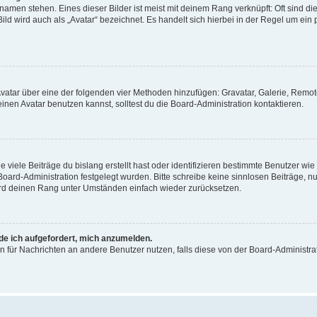
amen stehen. Eines dieser Bilder ist meist mit deinem Rang verknüpft: Oft sind di
ld wird auch als „Avatar“ bezeichnet. Es handelt sich hierbei in der Regel um ein
 Avatar über eine der folgenden vier Methoden hinzufügen: Gravatar, Galerie, Rem
en Avatar benutzen kannst, solltest du die Board-Administration kontaktieren.
viele Beiträge du bislang erstellt hast oder identifizieren bestimmte Benutzer w
 Board-Administration festgelegt wurden. Bitte schreibe keine sinnlosen Beiträge
wird deinen Rang unter Umständen einfach wieder zurücksetzen.
rde ich aufgefordert, mich anzumelden.
ion für Nachrichten an andere Benutzer nutzen, falls diese von der Board-Administ