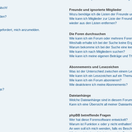
alsch!
Freunde und ignorierte Mitglieder
Wozu benötige ich die Listen der Freunde un
rden?
Wie kann ich Mitglieder zur Liste der Freund
wieder aus den Listen entfernen?
fgefordert, mich anzumelden.
Die Foren durchsuchen
Wie kann ich ein Forum oder mehrere For
Weshalb erhalte ich bei der Suche keine Er
Warum bekomme ich bei der Suche eine lee
Wie kann ich nach Mitgliedern suchen?
Wie kann ich meine eigenen Beiträge und T
Abonnements und Lesezeichen
Was ist der Unterschied zwischen einem L
Wie kann ich ein Lesezeichen auf ein Them
Wie kann ich ein Forum abonnieren?
Wie deaktiviere ich meine Abonnements?
gs?
Dateianhänge
Welche Dateianhänge sind in diesem Forum
Kann ich eine Übersicht all meiner Dateian
phpBB betreffende Fragen
Wer hat diese Forensoftware entwickelt?
Warum ist Funktion x oder y nicht enthalten
An wen soll ich mich wenden, falls es Besc