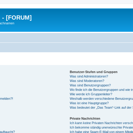
g - [FORUM]
Nachnamen
Benutzer-Stufen und Gruppen
Was sind Administratoren?
Was sind Moderatoren?
Was sind Benutzergruppen?
Wo finde ich die Benutzergruppen und wie tr
Wie werde ich Gruppenleiter?
anmelden?!
Weshalb werden verschiedene Benutzergrupp
Was ist eine Hauptgruppe?
Was bedeutet der „Das Team“-Link auf der S
Private Nachrichten
Ich kann keine Privaten Nachrichten versch
Ich bekomme ständig unerwünschte Private
auftaucht?
Ich habe eine Spam-E-Mail von einem Mitgli