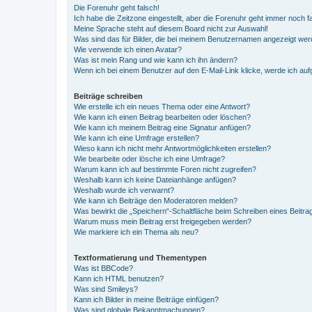
Die Forenuhr geht falsch!
Ich habe die Zeitzone eingestellt, aber die Forenuhr geht immer noch f
Meine Sprache steht auf diesem Board nicht zur Auswahl!
Was sind das für Bilder, die bei meinem Benutzernamen angezeigt we
Wie verwende ich einen Avatar?
Was ist mein Rang und wie kann ich ihn ändern?
Wenn ich bei einem Benutzer auf den E-Mail-Link klicke, werde ich au
Beiträge schreiben
Wie erstelle ich ein neues Thema oder eine Antwort?
Wie kann ich einen Beitrag bearbeiten oder löschen?
Wie kann ich meinem Beitrag eine Signatur anfügen?
Wie kann ich eine Umfrage erstellen?
Wieso kann ich nicht mehr Antwortmöglichkeiten erstellen?
Wie bearbeite oder lösche ich eine Umfrage?
Warum kann ich auf bestimmte Foren nicht zugreifen?
Weshalb kann ich keine Dateianhänge anfügen?
Weshalb wurde ich verwarnt?
Wie kann ich Beiträge den Moderatoren melden?
Was bewirkt die „Speichern“-Schaltfläche beim Schreiben eines Beitra
Warum muss mein Beitrag erst freigegeben werden?
Wie markiere ich ein Thema als neu?
Textformatierung und Thementypen
Was ist BBCode?
Kann ich HTML benutzen?
Was sind Smileys?
Kann ich Bilder in meine Beiträge einfügen?
Was sind globale Bekanntmachungen?