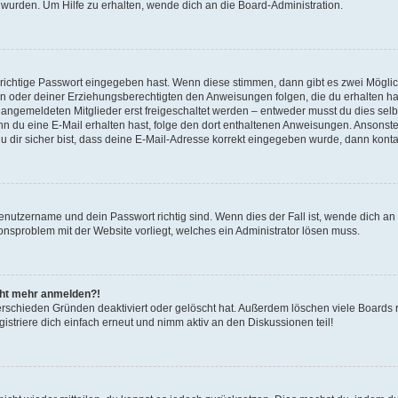
 wurden. Um Hilfe zu erhalten, wende dich an die Board-Administration.
 richtige Passwort eingegeben hast. Wenn diese stimmen, dann gibt es zwei Mögl
tern oder deiner Erziehungsberechtigten den Anweisungen folgen, die du erhalten ha
u angemeldeten Mitglieder erst freigeschaltet werden – entweder musst du dies selbs
. Wenn du eine E-Mail erhalten hast, folge den dort enthaltenen Anweisungen. Ansons
 dir sicher bist, dass deine E-Mail-Adresse korrekt eingegeben wurde, dann kontak
Benutzername und dein Passwort richtig sind. Wenn dies der Fall ist, wende dich a
ionsproblem mit der Website vorliegt, welches ein Administrator lösen muss.
icht mehr anmelden?!
erschieden Gründen deaktiviert oder gelöscht hat. Außerdem löschen viele Boards r
triere dich einfach erneut und nimm aktiv an den Diskussionen teil!