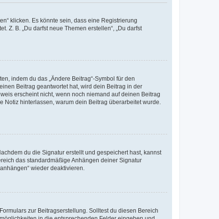
n“ klicken. Es könnte sein, dass eine Registrierung
t. Z. B. „Du darfst neue Themen erstellen“, „Du darfst
iten, indem du das „Ändere Beitrag“-Symbol für den
inen Beitrag geantwortet hat, wird dein Beitrag in der
nweis erscheint nicht, wenn noch niemand auf deinen Beitrag
ne Notiz hinterlassen, warum dein Beitrag überarbeitet wurde.
chdem du die Signatur erstellt und gespeichert hast, kannst
Bereich das standardmäßige Anhängen deiner Signatur
r anhängen“ wieder deaktivieren.
ormulars zur Beitragserstellung. Solltest du diesen Bereich
rtmöglichkeiten in die entsprechenden Felder eingeben und