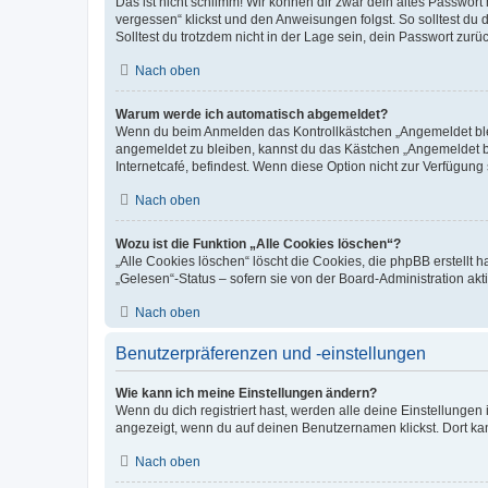
Das ist nicht schlimm! Wir können dir zwar dein altes Passwort
vergessen“ klickst und den Anweisungen folgst. So solltest du
Solltest du trotzdem nicht in der Lage sein, dein Passwort zur
Nach oben
Warum werde ich automatisch abgemeldet?
Wenn du beim Anmelden das Kontrollkästchen „Angemeldet bleib
angemeldet zu bleiben, kannst du das Kästchen „Angemeldet b
Internetcafé, befindest. Wenn diese Option nicht zur Verfügung
Nach oben
Wozu ist die Funktion „Alle Cookies löschen“?
„Alle Cookies löschen“ löscht die Cookies, die phpBB erstellt
„Gelesen“-Status – sofern sie von der Board-Administration ak
Nach oben
Benutzerpräferenzen und -einstellungen
Wie kann ich meine Einstellungen ändern?
Wenn du dich registriert hast, werden alle deine Einstellunge
angezeigt, wenn du auf deinen Benutzernamen klickst. Dort kan
Nach oben