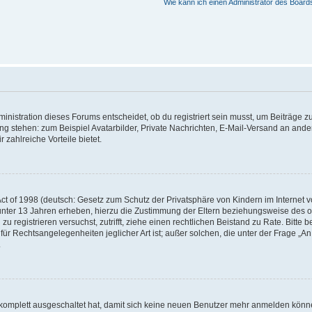
Wie kann ich einen Administrator des Board
istration dieses Forums entscheidet, ob du registriert sein musst, um Beiträge zu s
ung stehen: zum Beispiel Avatarbilder, Private Nachrichten, E-Mail-Versand an ander
 zahlreiche Vorteile bietet.
t of 1998 (deutsch: Gesetz zum Schutz der Privatsphäre von Kindern im Internet vo
unter 13 Jahren erheben, hierzu die Zustimmung der Eltern beziehungsweise des o
h zu registrieren versuchst, zutrifft, ziehe einen rechtlichen Beistand zu Rate. Bit
für Rechtsangelegenheiten jeglicher Art ist; außer solchen, die unter der Frage „
.
g komplett ausgeschaltet hat, damit sich keine neuen Benutzer mehr anmelden könn