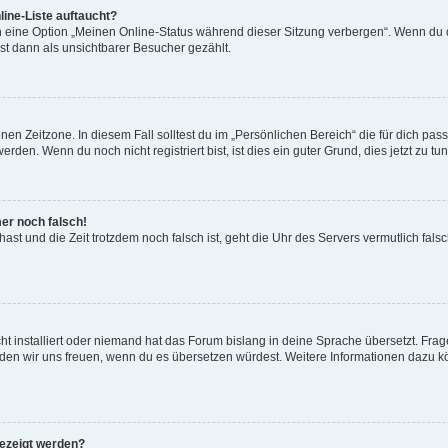
ine-Liste auftaucht?
n eine Option „Meinen Online-Status während dieser Sitzung verbergen“. Wenn du d
st dann als unsichtbarer Besucher gezählt.
en Zeitzone. In diesem Fall solltest du im „Persönlichen Bereich“ die für dich passe
den. Wenn du noch nicht registriert bist, ist dies ein guter Grund, dies jetzt zu tun
mer noch falsch!
t hast und die Zeit trotzdem noch falsch ist, geht die Uhr des Servers vermutlich fal
t installiert oder niemand hat das Forum bislang in deine Sprache übersetzt. Frag
, würden wir uns freuen, wenn du es übersetzen würdest. Weitere Informationen dazu
gezeigt werden?