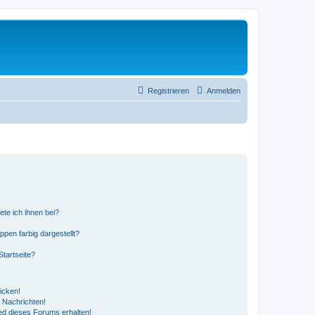
Registrieren
Anmelden
ete ich ihnen bei?
en farbig dargestellt?
tartseite?
icken!
 Nachrichten!
ed dieses Forums erhalten!