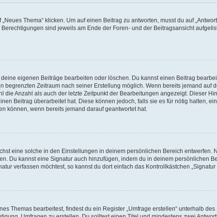
„Neues Thema“ klicken. Um auf einen Beitrag zu antworten, musst du auf „Antworte
e Berechtigungen sind jeweils am Ende der Foren- und der Beitragsansicht aufgeliste
r deine eigenen Beiträge bearbeiten oder löschen. Du kannst einen Beitrag bearbe
inen begrenzten Zeitraum nach seiner Erstellung möglich. Wenn bereits jemand auf de
 die Anzahl als auch der letzte Zeitpunkt der Bearbeitungen angezeigt. Dieser Hi
en Beitrag überarbeitet hat. Diese können jedoch, falls sie es für nötig halten, ei
hen können, wenn bereits jemand darauf geantwortet hat.
st eine solche in den Einstellungen in deinem persönlichen Bereich entwerfen. Na
eren. Du kannst eine Signatur auch hinzufügen, indem du in deinem persönlichen 
atur verfassen möchtest, so kannst du dort einfach das Kontrollkästchen „Signatu
s Themas bearbeitest, findest du ein Register „Umfrage erstellen“ unterhalb des F
htigung, Umfragen zu erstellen. Du solltest einen Titel und mindestens zwei Antwo