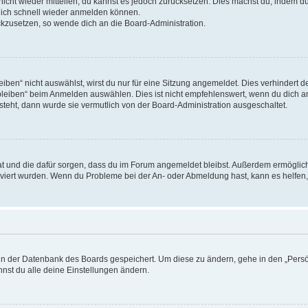
 nicht wieder mitteilen, du kannst es jedoch zurücksetzen. Dies machst du, indem 
 dich schnell wieder anmelden können.
ückzusetzen, so wende dich an die Board-Administration.
en“ nicht auswählst, wirst du nur für eine Sitzung angemeldet. Dies verhindert 
leiben“ beim Anmelden auswählen. Dies ist nicht empfehlenswert, wenn du dich an
 steht, dann wurde sie vermutlich von der Board-Administration ausgeschaltet.
 hat und die dafür sorgen, dass du im Forum angemeldet bleibst. Außerdem ermögli
tiviert wurden. Wenn du Probleme bei der An- oder Abmeldung hast, kann es helfen
n in der Datenbank des Boards gespeichert. Um diese zu ändern, gehe in den „Persö
nst du alle deine Einstellungen ändern.