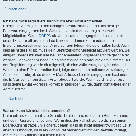
Nach oben
Ich habe mich registriert, kann mich aber nicht anmelden!
Überprüfe zuerst, ob du den richtigen Benutzernamen und das richtige
Passwort eingegeben hast. Wenn diese stimmen, dann gibt es zwei
Möglichkeiten. Wenn
COPPA
aktiviert ist und du angegeben hast, dass du
unter 13 Jahre alt bist, musst du bzw. einer deiner Eltern oder deiner
Erziehungsberechtigten den Anweisungen folgen, die du erhalten hast. Wenn
dies nicht der Fall ist, muss dein Benutzerkonto vielleicht aktiviert werden. Bei
einigen Boards müssen alle neu angemeldeten Mitglieder erst freigeschaltet
werden – entweder musst du dies selbst erledigen oder ein Administrator. Bei
der Registrierung wurde dir mitgeteilt, ob eine Aktivierung nötig ist oder nicht.
Wenn du eine E-Mail erhalten hast, folge den dort enthaltenen Anweisungen.
Ansonsten prüfe, ob du deine E-Mail-Adresse korrekt eingegeben hast oder
die E-Mail von einem Spam-Filter blockiert wurde. Wenn du dir sicher bist,
dass deine E-Mail-Adresse korrekt eingegeben wurde, dann kontaktiere einen
Administrator.
Nach oben
Warum kann ich mich nicht anmelden?
Dafür gibt es viele mögliche Gründe. Prüfe zunächst, ob dein Benutzername
und dein Passwort richtig sind. Wenn dies der Fall ist, wende dich an einen
Board-Administrator, um sicherzugehen, dass du nicht gesperrt wurdest. Es ist
ebenfalls möglich, dass ein Konfigurationsproblem mit der Website vorliegt,
welches ein Administrator lösen muss.