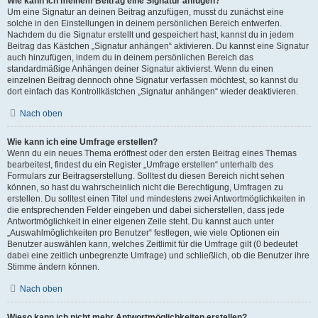
Wie kann ich meinem Beitrag eine Signatur anfügen?
Um eine Signatur an deinen Beitrag anzufügen, musst du zunächst eine
solche in den Einstellungen in deinem persönlichen Bereich entwerfen.
Nachdem du die Signatur erstellt und gespeichert hast, kannst du in jedem
Beitrag das Kästchen „Signatur anhängen“ aktivieren. Du kannst eine Signatur
auch hinzufügen, indem du in deinem persönlichen Bereich das
standardmäßige Anhängen deiner Signatur aktivierst. Wenn du einen
einzelnen Beitrag dennoch ohne Signatur verfassen möchtest, so kannst du
dort einfach das Kontrollkästchen „Signatur anhängen“ wieder deaktivieren.
Nach oben
Wie kann ich eine Umfrage erstellen?
Wenn du ein neues Thema eröffnest oder den ersten Beitrag eines Themas
bearbeitest, findest du ein Register „Umfrage erstellen“ unterhalb des
Formulars zur Beitragserstellung. Solltest du diesen Bereich nicht sehen
können, so hast du wahrscheinlich nicht die Berechtigung, Umfragen zu
erstellen. Du solltest einen Titel und mindestens zwei Antwortmöglichkeiten in
die entsprechenden Felder eingeben und dabei sicherstellen, dass jede
Antwortmöglichkeit in einer eigenen Zeile steht. Du kannst auch unter
„Auswahlmöglichkeiten pro Benutzer“ festlegen, wie viele Optionen ein
Benutzer auswählen kann, welches Zeitlimit für die Umfrage gilt (0 bedeutet
dabei eine zeitlich unbegrenzte Umfrage) und schließlich, ob die Benutzer ihre
Stimme ändern können.
Nach oben
Wieso kann ich nicht mehr Antwortmöglichkeiten erstellen?