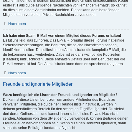
löschen, indem du in deinem persönlichen Bereich eine entsprechende Regel
erstellst. Falls du belästigende Nachrichten von jemandem erhältst, so kannst
du dies auch einem Administrator melden. Dieser kann dem betreffenden
Mitglied dann verbieten, Private Nachrichten zu versenden.
Nach oben
Ich habe eine Spam-E-Mail von einem Mitglied dieses Forums erhalten!
Es tut uns leid, das zu hören. Das E-Mail-Formular dieses Forums hat einige
Sicherheitsvorkehrungen, die Benutzer, die solche Nachrichten senden,
identifizieren sollen. Du solltest einem Administrator die komplette E-Mail, die
du bekommen hast, weiterleiten. Dabei ist es ganz wichtig, die Kopfzeilen
(Headers) mitzuschicken. Diese enthalten Details über den Benutzer, der die
E-Mail verschickt hat. Der Administrator kann dann entsprechend reagieren.
Nach oben
Freunde und ignorierte Mitglieder
Wozu benötige ich die Listen der Freunde und ignorierten Mitglieder?
Du kannst diese Listen benutzen, um andere Mitglieder des Boards zu
verwalten. Mitglieder, die du deiner Freundesliste hinzufügst, werden in
deinem persönlichen Bereich für den schnellen Zugriff aufgelistet. Du siehst
dort deren Onlinestatus und kannst ihnen schnell eine Private Nachricht
senden. Abhängig von dem Style, den du verwendest, können Beiträge deiner
Freunde auch hervorgehoben sein. Wenn du einen Benutzer ignorierst, dann
siehst du seine Beiträge standardmäßig nicht.