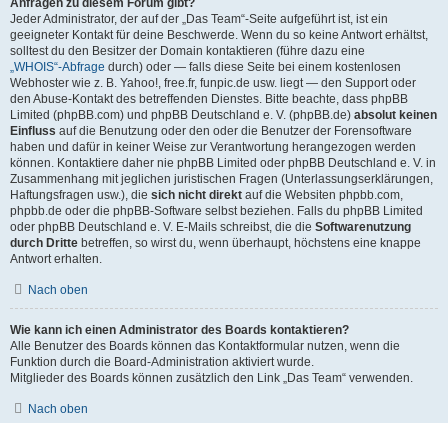
Anfragen zu diesem Forum gibt?
Jeder Administrator, der auf der „Das Team“-Seite aufgeführt ist, ist ein
geeigneter Kontakt für deine Beschwerde. Wenn du so keine Antwort erhältst,
solltest du den Besitzer der Domain kontaktieren (führe dazu eine
„WHOIS“-Abfrage
durch) oder — falls diese Seite bei einem kostenlosen
Webhoster wie z. B. Yahoo!, free.fr, funpic.de usw. liegt — den Support oder
den Abuse-Kontakt des betreffenden Dienstes. Bitte beachte, dass phpBB
Limited (phpBB.com) und phpBB Deutschland e. V. (phpBB.de)
absolut keinen
Einfluss
auf die Benutzung oder den oder die Benutzer der Forensoftware
haben und dafür in keiner Weise zur Verantwortung herangezogen werden
können. Kontaktiere daher nie phpBB Limited oder phpBB Deutschland e. V. in
Zusammenhang mit jeglichen juristischen Fragen (Unterlassungserklärungen,
Haftungsfragen usw.), die
sich nicht direkt
auf die Websiten phpbb.com,
phpbb.de oder die phpBB-Software selbst beziehen. Falls du phpBB Limited
oder phpBB Deutschland e. V. E-Mails schreibst, die die
Softwarenutzung
durch Dritte
betreffen, so wirst du, wenn überhaupt, höchstens eine knappe
Antwort erhalten.
Nach oben
Wie kann ich einen Administrator des Boards kontaktieren?
Alle Benutzer des Boards können das Kontaktformular nutzen, wenn die
Funktion durch die Board-Administration aktiviert wurde.
Mitglieder des Boards können zusätzlich den Link „Das Team“ verwenden.
Nach oben