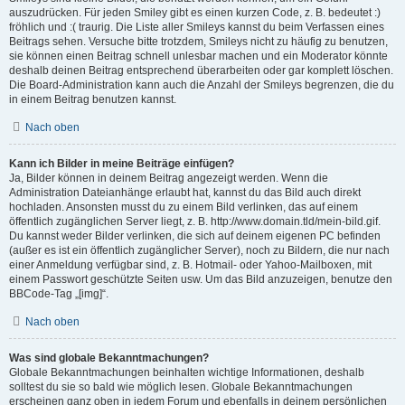
auszudrücken. Für jeden Smiley gibt es einen kurzen Code, z. B. bedeutet :)
fröhlich und :( traurig. Die Liste aller Smileys kannst du beim Verfassen eines
Beitrags sehen. Versuche bitte trotzdem, Smileys nicht zu häufig zu benutzen,
sie können einen Beitrag schnell unlesbar machen und ein Moderator könnte
deshalb deinen Beitrag entsprechend überarbeiten oder gar komplett löschen.
Die Board-Administration kann auch die Anzahl der Smileys begrenzen, die du
in einem Beitrag benutzen kannst.
Nach oben
Kann ich Bilder in meine Beiträge einfügen?
Ja, Bilder können in deinem Beitrag angezeigt werden. Wenn die
Administration Dateianhänge erlaubt hat, kannst du das Bild auch direkt
hochladen. Ansonsten musst du zu einem Bild verlinken, das auf einem
öffentlich zugänglichen Server liegt, z. B. http://www.domain.tld/mein-bild.gif.
Du kannst weder Bilder verlinken, die sich auf deinem eigenen PC befinden
(außer es ist ein öffentlich zugänglicher Server), noch zu Bildern, die nur nach
einer Anmeldung verfügbar sind, z. B. Hotmail- oder Yahoo-Mailboxen, mit
einem Passwort geschützte Seiten usw. Um das Bild anzuzeigen, benutze den
BBCode-Tag „[img]“.
Nach oben
Was sind globale Bekanntmachungen?
Globale Bekanntmachungen beinhalten wichtige Informationen, deshalb
solltest du sie so bald wie möglich lesen. Globale Bekanntmachungen
erscheinen ganz oben in jedem Forum und ebenfalls in deinem persönlichen