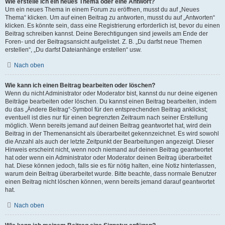
Wie erstelle ich ein neues Thema oder eine Antwort?
Um ein neues Thema in einem Forum zu eröffnen, musst du auf „Neues
Thema“ klicken. Um auf einen Beitrag zu antworten, musst du auf „Antworten“
klicken. Es könnte sein, dass eine Registrierung erforderlich ist, bevor du einen
Beitrag schreiben kannst. Deine Berechtigungen sind jeweils am Ende der
Foren- und der Beitragsansicht aufgelistet. Z. B. „Du darfst neue Themen
erstellen“, „Du darfst Dateianhänge erstellen“ usw.
Nach oben
Wie kann ich einen Beitrag bearbeiten oder löschen?
Wenn du nicht Administrator oder Moderator bist, kannst du nur deine eigenen
Beiträge bearbeiten oder löschen. Du kannst einen Beitrag bearbeiten, indem
du das „Ändere Beitrag“-Symbol für den entsprechenden Beitrag anklickst;
eventuell ist dies nur für einen begrenzten Zeitraum nach seiner Erstellung
möglich. Wenn bereits jemand auf deinen Beitrag geantwortet hat, wird dein
Beitrag in der Themenansicht als überarbeitet gekennzeichnet. Es wird sowohl
die Anzahl als auch der letzte Zeitpunkt der Bearbeitungen angezeigt. Dieser
Hinweis erscheint nicht, wenn noch niemand auf deinen Beitrag geantwortet
hat oder wenn ein Administrator oder Moderator deinen Beitrag überarbeitet
hat. Diese können jedoch, falls sie es für nötig halten, eine Notiz hinterlassen,
warum dein Beitrag überarbeitet wurde. Bitte beachte, dass normale Benutzer
einen Beitrag nicht löschen können, wenn bereits jemand darauf geantwortet
hat.
Nach oben