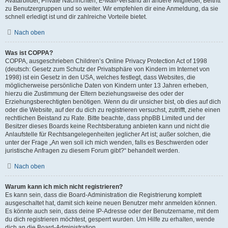
Avatarbilder, Private Nachrichten, E-Mail-Versand an andere Mitglieder, Beitritt
zu Benutzergruppen und so weiter. Wir empfehlen dir eine Anmeldung, da sie
schnell erledigt ist und dir zahlreiche Vorteile bietet.
Nach oben
Was ist COPPA?
COPPA, ausgeschrieben Children’s Online Privacy Protection Act of 1998
(deutsch: Gesetz zum Schutz der Privatsphäre von Kindern im Internet von
1998) ist ein Gesetz in den USA, welches festlegt, dass Websites, die
möglicherweise persönliche Daten von Kindern unter 13 Jahren erheben,
hierzu die Zustimmung der Eltern beziehungsweise des oder der
Erziehungsberechtigten benötigen. Wenn du dir unsicher bist, ob dies auf dich
oder die Website, auf der du dich zu registrieren versuchst, zutrifft, ziehe einen
rechtlichen Beistand zu Rate. Bitte beachte, dass phpBB Limited und der
Besitzer dieses Boards keine Rechtsberatung anbieten kann und nicht die
Anlaufstelle für Rechtsangelegenheiten jeglicher Art ist; außer solchen, die
unter der Frage „An wen soll ich mich wenden, falls es Beschwerden oder
juristische Anfragen zu diesem Forum gibt?“ behandelt werden.
Nach oben
Warum kann ich mich nicht registrieren?
Es kann sein, dass die Board-Administration die Registrierung komplett
ausgeschaltet hat, damit sich keine neuen Benutzer mehr anmelden können.
Es könnte auch sein, dass deine IP-Adresse oder der Benutzername, mit dem
du dich registrieren möchtest, gesperrt wurden. Um Hilfe zu erhalten, wende
dich an die Board-Administration.