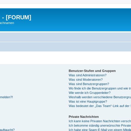
g - [FORUM]
Nachnamen
Benutzer-Stufen und Gruppen
Was sind Administratoren?
Was sind Moderatoren?
Was sind Benutzergruppen?
Wo finde ich die Benutzergruppen und wie tr
Wie werde ich Gruppenleiter?
anmelden?!
Weshalb werden verschiedene Benutzergrupp
Was ist eine Hauptgruppe?
Was bedeutet der „Das Team“-Link auf der S
Private Nachrichten
Ich kann keine Privaten Nachrichten versch
Ich bekomme ständig unerwünschte Private
auftaucht?
Ich habe eine Spam-E-Mail von einem Mitgli