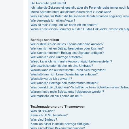
Die Forenuhr geht falsch!
Ich habe die Zeitzone eingestellt, aber die Forenuhr geht immer noch f
Meine Sprache steht auf diesem Board nicht zur Auswahl!
Was sind das für Bilder, die bei meinem Benutzernamen angezeigt we
Wie verwende ich einen Avatar?
Was ist mein Rang und wie kann ich ihn ändern?
Wenn ich bei einem Benutzer auf den E-Mail-Link klicke, werde ich au
Beiträge schreiben
Wie erstelle ich ein neues Thema oder eine Antwort?
Wie kann ich einen Beitrag bearbeiten oder löschen?
Wie kann ich meinem Beitrag eine Signatur anfügen?
Wie kann ich eine Umfrage erstellen?
Wieso kann ich nicht mehr Antwortmöglichkeiten erstellen?
Wie bearbeite oder lösche ich eine Umfrage?
Warum kann ich auf bestimmte Foren nicht zugreifen?
Weshalb kann ich keine Dateianhänge anfügen?
Weshalb wurde ich verwarnt?
Wie kann ich Beiträge den Moderatoren melden?
Was bewirkt die „Speichern“-Schaltfläche beim Schreiben eines Beitra
Warum muss mein Beitrag erst freigegeben werden?
Wie markiere ich ein Thema als neu?
Textformatierung und Thementypen
Was ist BBCode?
Kann ich HTML benutzen?
Was sind Smileys?
Kann ich Bilder in meine Beiträge einfügen?
Was sind globale Bekanntmachungen?