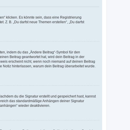
n“ klicken. Es könnte sein, dass eine Registrierung
t. Z. B. „Du darfst neue Themen erstellen“, „Du darfst
iten, indem du das „Ändere Beitrag“-Symbol für den
inen Beitrag geantwortet hat, wird dein Beitrag in der
nweis erscheint nicht, wenn noch niemand auf deinen Beitrag
ne Notiz hinterlassen, warum dein Beitrag überarbeitet wurde.
chdem du die Signatur erstellt und gespeichert hast, kannst
Bereich das standardmäßige Anhängen deiner Signatur
r anhängen“ wieder deaktivieren.