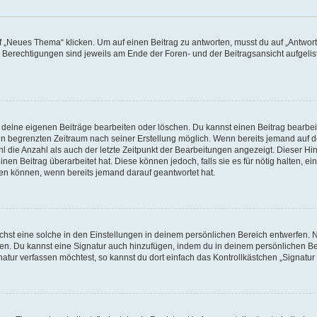
„Neues Thema“ klicken. Um auf einen Beitrag zu antworten, musst du auf „Antworte
e Berechtigungen sind jeweils am Ende der Foren- und der Beitragsansicht aufgeliste
r deine eigenen Beiträge bearbeiten oder löschen. Du kannst einen Beitrag bearbe
inen begrenzten Zeitraum nach seiner Erstellung möglich. Wenn bereits jemand auf de
 die Anzahl als auch der letzte Zeitpunkt der Bearbeitungen angezeigt. Dieser Hi
en Beitrag überarbeitet hat. Diese können jedoch, falls sie es für nötig halten, ei
hen können, wenn bereits jemand darauf geantwortet hat.
st eine solche in den Einstellungen in deinem persönlichen Bereich entwerfen. Na
eren. Du kannst eine Signatur auch hinzufügen, indem du in deinem persönlichen 
atur verfassen möchtest, so kannst du dort einfach das Kontrollkästchen „Signatu