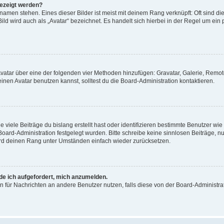
gezeigt werden?
amen stehen. Eines dieser Bilder ist meist mit deinem Rang verknüpft: Oft sind di
ld wird auch als „Avatar“ bezeichnet. Es handelt sich hierbei in der Regel um ein
 Avatar über eine der folgenden vier Methoden hinzufügen: Gravatar, Galerie, Rem
en Avatar benutzen kannst, solltest du die Board-Administration kontaktieren.
viele Beiträge du bislang erstellt hast oder identifizieren bestimmte Benutzer w
 Board-Administration festgelegt wurden. Bitte schreibe keine sinnlosen Beiträge
wird deinen Rang unter Umständen einfach wieder zurücksetzen.
rde ich aufgefordert, mich anzumelden.
ion für Nachrichten an andere Benutzer nutzen, falls diese von der Board-Administ