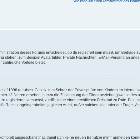
Wie kann ich einen Administrator des Board
istration dieses Forums entscheidet, ob du registriert sein musst, um Beiträge zu s
ung stehen: zum Beispiel Avatarbilder, Private Nachrichten, E-Mail-Versand an ander
 zahlreiche Vorteile bietet.
t of 1998 (deutsch: Gesetz zum Schutz der Privatsphäre von Kindern im Internet vo
unter 13 Jahren erheben, hierzu die Zustimmung der Eltern beziehungsweise des o
h zu registrieren versuchst, zutrifft, ziehe einen rechtlichen Beistand zu Rate. Bit
für Rechtsangelegenheiten jeglicher Art ist; außer solchen, die unter der Frage „
.
g komplett ausgeschaltet hat, damit sich keine neuen Benutzer mehr anmelden könn