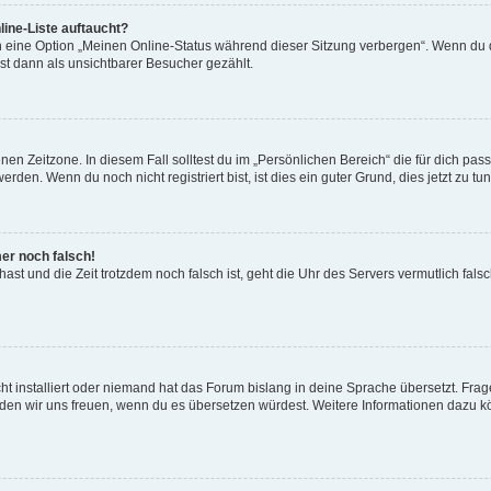
ine-Liste auftaucht?
n eine Option „Meinen Online-Status während dieser Sitzung verbergen“. Wenn du d
st dann als unsichtbarer Besucher gezählt.
en Zeitzone. In diesem Fall solltest du im „Persönlichen Bereich“ die für dich passe
den. Wenn du noch nicht registriert bist, ist dies ein guter Grund, dies jetzt zu tun
mer noch falsch!
t hast und die Zeit trotzdem noch falsch ist, geht die Uhr des Servers vermutlich fal
t installiert oder niemand hat das Forum bislang in deine Sprache übersetzt. Frag
, würden wir uns freuen, wenn du es übersetzen würdest. Weitere Informationen dazu