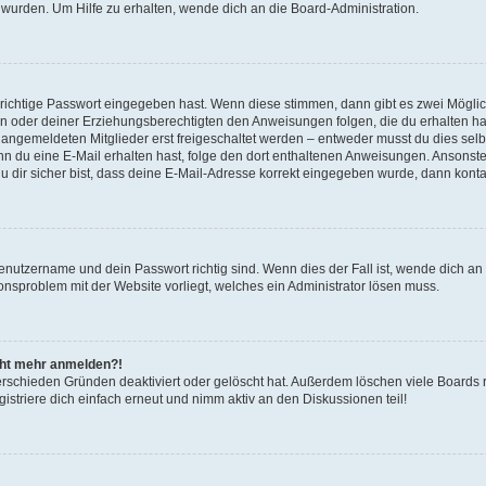
 wurden. Um Hilfe zu erhalten, wende dich an die Board-Administration.
 richtige Passwort eingegeben hast. Wenn diese stimmen, dann gibt es zwei Mögl
tern oder deiner Erziehungsberechtigten den Anweisungen folgen, die du erhalten ha
u angemeldeten Mitglieder erst freigeschaltet werden – entweder musst du dies selbs
. Wenn du eine E-Mail erhalten hast, folge den dort enthaltenen Anweisungen. Ansons
 dir sicher bist, dass deine E-Mail-Adresse korrekt eingegeben wurde, dann kontak
Benutzername und dein Passwort richtig sind. Wenn dies der Fall ist, wende dich a
ionsproblem mit der Website vorliegt, welches ein Administrator lösen muss.
icht mehr anmelden?!
erschieden Gründen deaktiviert oder gelöscht hat. Außerdem löschen viele Boards r
triere dich einfach erneut und nimm aktiv an den Diskussionen teil!