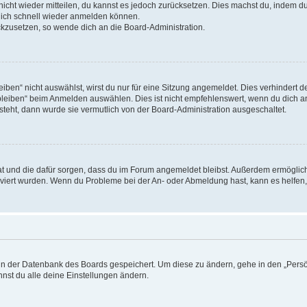
 nicht wieder mitteilen, du kannst es jedoch zurücksetzen. Dies machst du, indem 
 dich schnell wieder anmelden können.
ückzusetzen, so wende dich an die Board-Administration.
en“ nicht auswählst, wirst du nur für eine Sitzung angemeldet. Dies verhindert 
leiben“ beim Anmelden auswählen. Dies ist nicht empfehlenswert, wenn du dich an
 steht, dann wurde sie vermutlich von der Board-Administration ausgeschaltet.
 hat und die dafür sorgen, dass du im Forum angemeldet bleibst. Außerdem ermögli
tiviert wurden. Wenn du Probleme bei der An- oder Abmeldung hast, kann es helfen
n in der Datenbank des Boards gespeichert. Um diese zu ändern, gehe in den „Persö
nst du alle deine Einstellungen ändern.