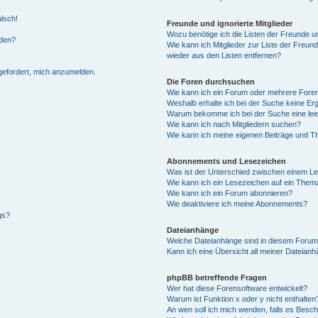
alsch!
Freunde und ignorierte Mitglieder
Wozu benötige ich die Listen der Freunde un
rden?
Wie kann ich Mitglieder zur Liste der Freund
wieder aus den Listen entfernen?
fgefordert, mich anzumelden.
Die Foren durchsuchen
Wie kann ich ein Forum oder mehrere For
Weshalb erhalte ich bei der Suche keine Er
Warum bekomme ich bei der Suche eine lee
Wie kann ich nach Mitgliedern suchen?
Wie kann ich meine eigenen Beiträge und T
Abonnements und Lesezeichen
Was ist der Unterschied zwischen einem L
Wie kann ich ein Lesezeichen auf ein Them
Wie kann ich ein Forum abonnieren?
Wie deaktiviere ich meine Abonnements?
gs?
Dateianhänge
Welche Dateianhänge sind in diesem Forum
Kann ich eine Übersicht all meiner Dateian
phpBB betreffende Fragen
Wer hat diese Forensoftware entwickelt?
Warum ist Funktion x oder y nicht enthalten
An wen soll ich mich wenden, falls es Besc