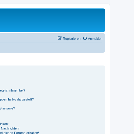
Registrieren
Anmelden
ete ich ihnen bei?
en farbig dargestellt?
tartseite?
icken!
 Nachrichten!
ed dieses Forums erhalten!