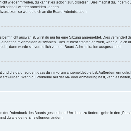
 nicht wieder mitteilen, du kannst es jedoch zurücksetzen. Dies machst du, indem 
 dich schnell wieder anmelden können.
ückzusetzen, so wende dich an die Board-Administration.
en“ nicht auswählst, wirst du nur für eine Sitzung angemeldet. Dies verhindert 
leiben“ beim Anmelden auswählen. Dies ist nicht empfehlenswert, wenn du dich an
 steht, dann wurde sie vermutlich von der Board-Administration ausgeschaltet.
 hat und die dafür sorgen, dass du im Forum angemeldet bleibst. Außerdem ermögli
tiviert wurden. Wenn du Probleme bei der An- oder Abmeldung hast, kann es helfen
n in der Datenbank des Boards gespeichert. Um diese zu ändern, gehe in den „Persö
nst du alle deine Einstellungen ändern.