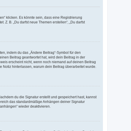
n“ klicken. Es könnte sein, dass eine Registrierung
t. Z. B. „Du darfst neue Themen erstellen“, „Du darfst
iten, indem du das „Ändere Beitrag“-Symbol für den
inen Beitrag geantwortet hat, wird dein Beitrag in der
nweis erscheint nicht, wenn noch niemand auf deinen Beitrag
ne Notiz hinterlassen, warum dein Beitrag überarbeitet wurde.
chdem du die Signatur erstellt und gespeichert hast, kannst
Bereich das standardmäßige Anhängen deiner Signatur
r anhängen“ wieder deaktivieren.