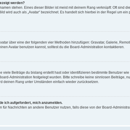
gezeigt werden?
amen stehen. Eines dieser Bilder ist meist mit deinem Rang verknüpft: Oft sind di
ld wird auch als „Avatar“ bezeichnet. Es handelt sich hierbei in der Regel um ein
 Avatar über eine der folgenden vier Methoden hinzufügen: Gravatar, Galerie, Rem
en Avatar benutzen kannst, solltest du die Board-Administration kontaktieren.
viele Beiträge du bislang erstellt hast oder identifizieren bestimmte Benutzer w
 Board-Administration festgelegt wurden. Bitte schreibe keine sinnlosen Beiträge
wird deinen Rang unter Umständen einfach wieder zurücksetzen.
rde ich aufgefordert, mich anzumelden.
ion für Nachrichten an andere Benutzer nutzen, falls diese von der Board-Administ