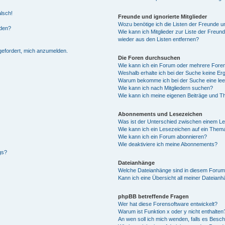
alsch!
Freunde und ignorierte Mitglieder
Wozu benötige ich die Listen der Freunde un
rden?
Wie kann ich Mitglieder zur Liste der Freund
wieder aus den Listen entfernen?
fgefordert, mich anzumelden.
Die Foren durchsuchen
Wie kann ich ein Forum oder mehrere For
Weshalb erhalte ich bei der Suche keine Er
Warum bekomme ich bei der Suche eine lee
Wie kann ich nach Mitgliedern suchen?
Wie kann ich meine eigenen Beiträge und T
Abonnements und Lesezeichen
Was ist der Unterschied zwischen einem L
Wie kann ich ein Lesezeichen auf ein Them
Wie kann ich ein Forum abonnieren?
Wie deaktiviere ich meine Abonnements?
gs?
Dateianhänge
Welche Dateianhänge sind in diesem Forum
Kann ich eine Übersicht all meiner Dateian
phpBB betreffende Fragen
Wer hat diese Forensoftware entwickelt?
Warum ist Funktion x oder y nicht enthalten
An wen soll ich mich wenden, falls es Besc