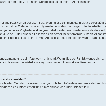
 wurden. Um Hilfe zu erhalten, wende dich an die Board-Administration.
 richtige Passwort eingegeben hast. Wenn diese stimmen, dann gibt es zwei Mögl
tern oder deiner Erziehungsberechtigten den Anweisungen folgen, die du erhalten ha
u angemeldeten Mitglieder erst freigeschaltet werden – entweder musst du dies selbs
. Wenn du eine E-Mail erhalten hast, folge den dort enthaltenen Anweisungen. Ansons
 dir sicher bist, dass deine E-Mail-Adresse korrekt eingegeben wurde, dann kontak
Benutzername und dein Passwort richtig sind. Wenn dies der Fall ist, wende dich a
ionsproblem mit der Website vorliegt, welches ein Administrator lösen muss.
icht mehr anmelden?!
erschieden Gründen deaktiviert oder gelöscht hat. Außerdem löschen viele Boards r
triere dich einfach erneut und nimm aktiv an den Diskussionen teil!