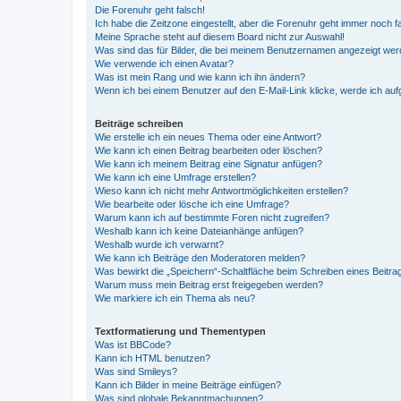
Die Forenuhr geht falsch!
Ich habe die Zeitzone eingestellt, aber die Forenuhr geht immer noch f
Meine Sprache steht auf diesem Board nicht zur Auswahl!
Was sind das für Bilder, die bei meinem Benutzernamen angezeigt we
Wie verwende ich einen Avatar?
Was ist mein Rang und wie kann ich ihn ändern?
Wenn ich bei einem Benutzer auf den E-Mail-Link klicke, werde ich au
Beiträge schreiben
Wie erstelle ich ein neues Thema oder eine Antwort?
Wie kann ich einen Beitrag bearbeiten oder löschen?
Wie kann ich meinem Beitrag eine Signatur anfügen?
Wie kann ich eine Umfrage erstellen?
Wieso kann ich nicht mehr Antwortmöglichkeiten erstellen?
Wie bearbeite oder lösche ich eine Umfrage?
Warum kann ich auf bestimmte Foren nicht zugreifen?
Weshalb kann ich keine Dateianhänge anfügen?
Weshalb wurde ich verwarnt?
Wie kann ich Beiträge den Moderatoren melden?
Was bewirkt die „Speichern“-Schaltfläche beim Schreiben eines Beitra
Warum muss mein Beitrag erst freigegeben werden?
Wie markiere ich ein Thema als neu?
Textformatierung und Thementypen
Was ist BBCode?
Kann ich HTML benutzen?
Was sind Smileys?
Kann ich Bilder in meine Beiträge einfügen?
Was sind globale Bekanntmachungen?