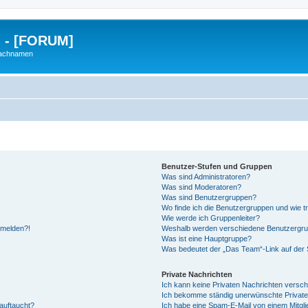
g - [FORUM]
Nachnamen
Benutzer-Stufen und Gruppen
Was sind Administratoren?
Was sind Moderatoren?
Was sind Benutzergruppen?
Wo finde ich die Benutzergruppen und wie tr
Wie werde ich Gruppenleiter?
anmelden?!
Weshalb werden verschiedene Benutzergrupp
Was ist eine Hauptgruppe?
Was bedeutet der „Das Team“-Link auf der S
Private Nachrichten
Ich kann keine Privaten Nachrichten versch
Ich bekomme ständig unerwünschte Private
auftaucht?
Ich habe eine Spam-E-Mail von einem Mitgli