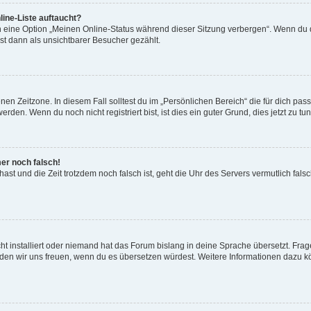
ine-Liste auftaucht?
n eine Option „Meinen Online-Status während dieser Sitzung verbergen“. Wenn du d
st dann als unsichtbarer Besucher gezählt.
en Zeitzone. In diesem Fall solltest du im „Persönlichen Bereich“ die für dich passe
den. Wenn du noch nicht registriert bist, ist dies ein guter Grund, dies jetzt zu tun
mer noch falsch!
t hast und die Zeit trotzdem noch falsch ist, geht die Uhr des Servers vermutlich fal
t installiert oder niemand hat das Forum bislang in deine Sprache übersetzt. Frag
, würden wir uns freuen, wenn du es übersetzen würdest. Weitere Informationen dazu