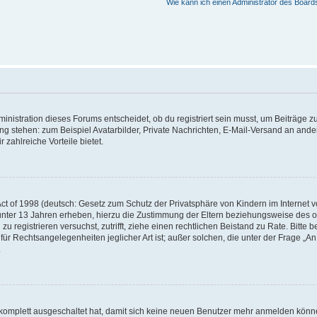
Wie kann ich einen Administrator des Board
istration dieses Forums entscheidet, ob du registriert sein musst, um Beiträge zu s
ung stehen: zum Beispiel Avatarbilder, Private Nachrichten, E-Mail-Versand an ander
 zahlreiche Vorteile bietet.
t of 1998 (deutsch: Gesetz zum Schutz der Privatsphäre von Kindern im Internet vo
unter 13 Jahren erheben, hierzu die Zustimmung der Eltern beziehungsweise des o
h zu registrieren versuchst, zutrifft, ziehe einen rechtlichen Beistand zu Rate. Bit
für Rechtsangelegenheiten jeglicher Art ist; außer solchen, die unter der Frage „
.
g komplett ausgeschaltet hat, damit sich keine neuen Benutzer mehr anmelden könn