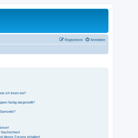
Registrieren
Anmelden
ete ich ihnen bei?
en farbig dargestellt?
tartseite?
icken!
 Nachrichten!
ed dieses Forums erhalten!