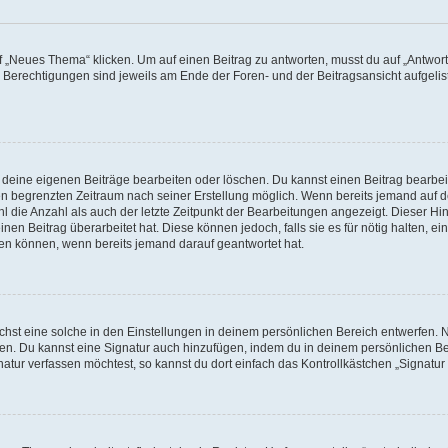
„Neues Thema“ klicken. Um auf einen Beitrag zu antworten, musst du auf „Antworte
e Berechtigungen sind jeweils am Ende der Foren- und der Beitragsansicht aufgeliste
r deine eigenen Beiträge bearbeiten oder löschen. Du kannst einen Beitrag bearbe
inen begrenzten Zeitraum nach seiner Erstellung möglich. Wenn bereits jemand auf de
 die Anzahl als auch der letzte Zeitpunkt der Bearbeitungen angezeigt. Dieser Hi
en Beitrag überarbeitet hat. Diese können jedoch, falls sie es für nötig halten, ei
hen können, wenn bereits jemand darauf geantwortet hat.
st eine solche in den Einstellungen in deinem persönlichen Bereich entwerfen. Na
eren. Du kannst eine Signatur auch hinzufügen, indem du in deinem persönlichen 
atur verfassen möchtest, so kannst du dort einfach das Kontrollkästchen „Signatu