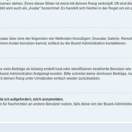
amen stehen. Eines dieser Bilder ist meist mit deinem Rang verknüpft: Oft sind di
ld wird auch als „Avatar“ bezeichnet. Es handelt sich hierbei in der Regel um ein
 Avatar über eine der folgenden vier Methoden hinzufügen: Gravatar, Galerie, Rem
en Avatar benutzen kannst, solltest du die Board-Administration kontaktieren.
viele Beiträge du bislang erstellt hast oder identifizieren bestimmte Benutzer w
 Board-Administration festgelegt wurden. Bitte schreibe keine sinnlosen Beiträge
wird deinen Rang unter Umständen einfach wieder zurücksetzen.
rde ich aufgefordert, mich anzumelden.
ion für Nachrichten an andere Benutzer nutzen, falls diese von der Board-Administ