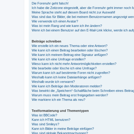
Die Forenuhr geht falsch!
Ich habe die Zeitzone eingestellt, aber die Forenuhr geht immer noch f
Meine Sprache steht auf diesem Board nicht zur Auswahl!
Was sind das für Bilder, die bei meinem Benutzernamen angezeigt we
Wie verwende ich einen Avatar?
Was ist mein Rang und wie kann ich ihn ändern?
Wenn ich bei einem Benutzer auf den E-Mail-Link klicke, werde ich au
Beiträge schreiben
Wie erstelle ich ein neues Thema oder eine Antwort?
Wie kann ich einen Beitrag bearbeiten oder löschen?
Wie kann ich meinem Beitrag eine Signatur anfügen?
Wie kann ich eine Umfrage erstellen?
Wieso kann ich nicht mehr Antwortmöglichkeiten erstellen?
Wie bearbeite oder lösche ich eine Umfrage?
Warum kann ich auf bestimmte Foren nicht zugreifen?
Weshalb kann ich keine Dateianhänge anfügen?
Weshalb wurde ich verwarnt?
Wie kann ich Beiträge den Moderatoren melden?
Was bewirkt die „Speichern“-Schaltfläche beim Schreiben eines Beitra
Warum muss mein Beitrag erst freigegeben werden?
Wie markiere ich ein Thema als neu?
Textformatierung und Thementypen
Was ist BBCode?
Kann ich HTML benutzen?
Was sind Smileys?
Kann ich Bilder in meine Beiträge einfügen?
Was sind globale Bekanntmachungen?