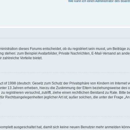
Wie kann ich einen Administrator des Board
istration dieses Forums entscheidet, ob du registriert sein musst, um Beiträge zu s
ung stehen: zum Beispiel Avatarbilder, Private Nachrichten, E-Mail-Versand an ander
 zahlreiche Vorteile bietet.
t of 1998 (deutsch: Gesetz zum Schutz der Privatsphäre von Kindern im Internet vo
unter 13 Jahren erheben, hierzu die Zustimmung der Eltern beziehungsweise des o
h zu registrieren versuchst, zutrifft, ziehe einen rechtlichen Beistand zu Rate. Bit
für Rechtsangelegenheiten jeglicher Art ist; außer solchen, die unter der Frage „
.
g komplett ausgeschaltet hat, damit sich keine neuen Benutzer mehr anmelden könn