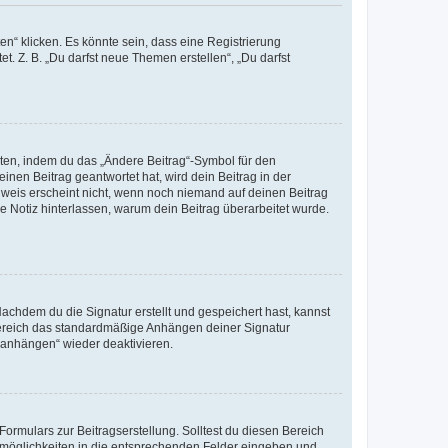
n“ klicken. Es könnte sein, dass eine Registrierung
t. Z. B. „Du darfst neue Themen erstellen“, „Du darfst
iten, indem du das „Ändere Beitrag“-Symbol für den
inen Beitrag geantwortet hat, wird dein Beitrag in der
nweis erscheint nicht, wenn noch niemand auf deinen Beitrag
ne Notiz hinterlassen, warum dein Beitrag überarbeitet wurde.
chdem du die Signatur erstellt und gespeichert hast, kannst
Bereich das standardmäßige Anhängen deiner Signatur
r anhängen“ wieder deaktivieren.
ormulars zur Beitragserstellung. Solltest du diesen Bereich
rtmöglichkeiten in die entsprechenden Felder eingeben und