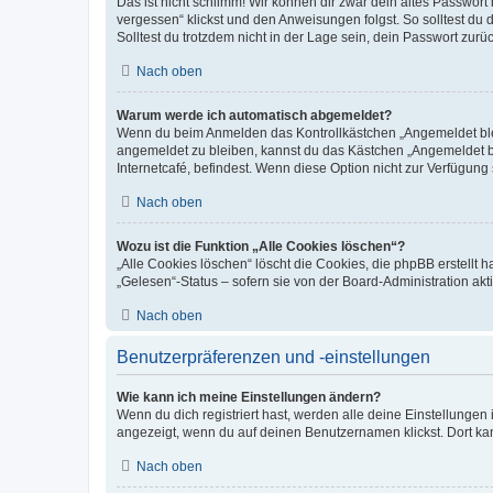
Das ist nicht schlimm! Wir können dir zwar dein altes Passwort
vergessen“ klickst und den Anweisungen folgst. So solltest du
Solltest du trotzdem nicht in der Lage sein, dein Passwort zur
Nach oben
Warum werde ich automatisch abgemeldet?
Wenn du beim Anmelden das Kontrollkästchen „Angemeldet bleib
angemeldet zu bleiben, kannst du das Kästchen „Angemeldet b
Internetcafé, befindest. Wenn diese Option nicht zur Verfügung
Nach oben
Wozu ist die Funktion „Alle Cookies löschen“?
„Alle Cookies löschen“ löscht die Cookies, die phpBB erstellt
„Gelesen“-Status – sofern sie von der Board-Administration ak
Nach oben
Benutzerpräferenzen und -einstellungen
Wie kann ich meine Einstellungen ändern?
Wenn du dich registriert hast, werden alle deine Einstellunge
angezeigt, wenn du auf deinen Benutzernamen klickst. Dort kan
Nach oben