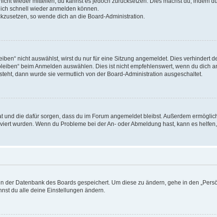
 nicht wieder mitteilen, du kannst es jedoch zurücksetzen. Dies machst du, indem 
 dich schnell wieder anmelden können.
ückzusetzen, so wende dich an die Board-Administration.
en“ nicht auswählst, wirst du nur für eine Sitzung angemeldet. Dies verhindert 
leiben“ beim Anmelden auswählen. Dies ist nicht empfehlenswert, wenn du dich an
 steht, dann wurde sie vermutlich von der Board-Administration ausgeschaltet.
 hat und die dafür sorgen, dass du im Forum angemeldet bleibst. Außerdem ermögli
tiviert wurden. Wenn du Probleme bei der An- oder Abmeldung hast, kann es helfen
n in der Datenbank des Boards gespeichert. Um diese zu ändern, gehe in den „Persö
nst du alle deine Einstellungen ändern.