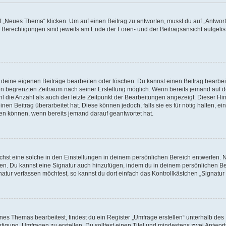
„Neues Thema“ klicken. Um auf einen Beitrag zu antworten, musst du auf „Antworte
e Berechtigungen sind jeweils am Ende der Foren- und der Beitragsansicht aufgeliste
r deine eigenen Beiträge bearbeiten oder löschen. Du kannst einen Beitrag bearbe
inen begrenzten Zeitraum nach seiner Erstellung möglich. Wenn bereits jemand auf de
 die Anzahl als auch der letzte Zeitpunkt der Bearbeitungen angezeigt. Dieser Hi
en Beitrag überarbeitet hat. Diese können jedoch, falls sie es für nötig halten, ei
hen können, wenn bereits jemand darauf geantwortet hat.
st eine solche in den Einstellungen in deinem persönlichen Bereich entwerfen. Na
eren. Du kannst eine Signatur auch hinzufügen, indem du in deinem persönlichen 
atur verfassen möchtest, so kannst du dort einfach das Kontrollkästchen „Signatu
s Themas bearbeitest, findest du ein Register „Umfrage erstellen“ unterhalb des F
htigung, Umfragen zu erstellen. Du solltest einen Titel und mindestens zwei Antwo