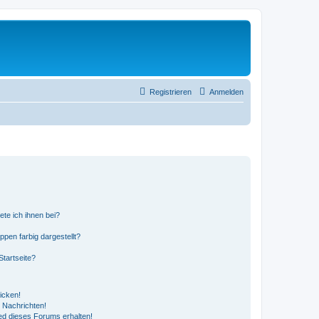
Registrieren
Anmelden
ete ich ihnen bei?
en farbig dargestellt?
tartseite?
icken!
 Nachrichten!
ed dieses Forums erhalten!