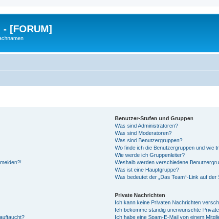
g - [FORUM]
Nachnamen
Benutzer-Stufen und Gruppen
Was sind Administratoren?
Was sind Moderatoren?
Was sind Benutzergruppen?
Wo finde ich die Benutzergruppen und wie tr
Wie werde ich Gruppenleiter?
anmelden?!
Weshalb werden verschiedene Benutzergrupp
Was ist eine Hauptgruppe?
Was bedeutet der „Das Team“-Link auf der S
Private Nachrichten
Ich kann keine Privaten Nachrichten versch
Ich bekomme ständig unerwünschte Private
auftaucht?
Ich habe eine Spam-E-Mail von einem Mitgli