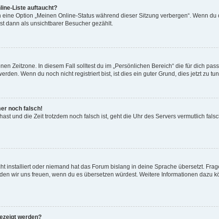
ine-Liste auftaucht?
n eine Option „Meinen Online-Status während dieser Sitzung verbergen“. Wenn du d
st dann als unsichtbarer Besucher gezählt.
en Zeitzone. In diesem Fall solltest du im „Persönlichen Bereich“ die für dich passe
den. Wenn du noch nicht registriert bist, ist dies ein guter Grund, dies jetzt zu tun
mer noch falsch!
t hast und die Zeit trotzdem noch falsch ist, geht die Uhr des Servers vermutlich fal
t installiert oder niemand hat das Forum bislang in deine Sprache übersetzt. Frag
, würden wir uns freuen, wenn du es übersetzen würdest. Weitere Informationen dazu
gezeigt werden?