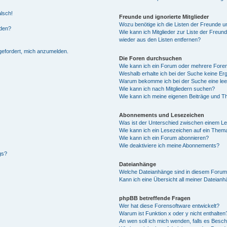
alsch!
Freunde und ignorierte Mitglieder
Wozu benötige ich die Listen der Freunde un
rden?
Wie kann ich Mitglieder zur Liste der Freund
wieder aus den Listen entfernen?
fgefordert, mich anzumelden.
Die Foren durchsuchen
Wie kann ich ein Forum oder mehrere For
Weshalb erhalte ich bei der Suche keine Er
Warum bekomme ich bei der Suche eine lee
Wie kann ich nach Mitgliedern suchen?
Wie kann ich meine eigenen Beiträge und T
Abonnements und Lesezeichen
Was ist der Unterschied zwischen einem L
Wie kann ich ein Lesezeichen auf ein Them
Wie kann ich ein Forum abonnieren?
Wie deaktiviere ich meine Abonnements?
gs?
Dateianhänge
Welche Dateianhänge sind in diesem Forum
Kann ich eine Übersicht all meiner Dateian
phpBB betreffende Fragen
Wer hat diese Forensoftware entwickelt?
Warum ist Funktion x oder y nicht enthalten
An wen soll ich mich wenden, falls es Besc