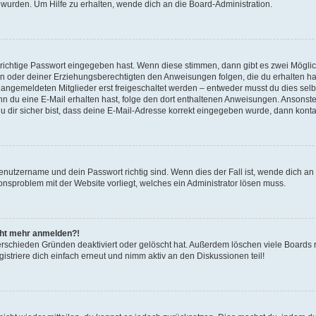
 wurden. Um Hilfe zu erhalten, wende dich an die Board-Administration.
 richtige Passwort eingegeben hast. Wenn diese stimmen, dann gibt es zwei Mögl
tern oder deiner Erziehungsberechtigten den Anweisungen folgen, die du erhalten ha
u angemeldeten Mitglieder erst freigeschaltet werden – entweder musst du dies selbs
. Wenn du eine E-Mail erhalten hast, folge den dort enthaltenen Anweisungen. Ansons
 dir sicher bist, dass deine E-Mail-Adresse korrekt eingegeben wurde, dann kontak
Benutzername und dein Passwort richtig sind. Wenn dies der Fall ist, wende dich a
ionsproblem mit der Website vorliegt, welches ein Administrator lösen muss.
icht mehr anmelden?!
erschieden Gründen deaktiviert oder gelöscht hat. Außerdem löschen viele Boards r
triere dich einfach erneut und nimm aktiv an den Diskussionen teil!