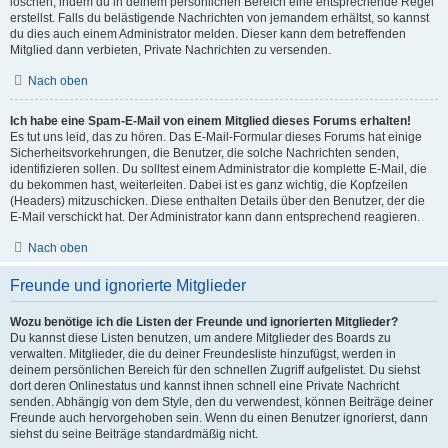
löschen, indem du in deinem persönlichen Bereich eine entsprechende Regel
erstellst. Falls du belästigende Nachrichten von jemandem erhältst, so kannst
du dies auch einem Administrator melden. Dieser kann dem betreffenden
Mitglied dann verbieten, Private Nachrichten zu versenden.
Nach oben
Ich habe eine Spam-E-Mail von einem Mitglied dieses Forums erhalten!
Es tut uns leid, das zu hören. Das E-Mail-Formular dieses Forums hat einige
Sicherheitsvorkehrungen, die Benutzer, die solche Nachrichten senden,
identifizieren sollen. Du solltest einem Administrator die komplette E-Mail, die
du bekommen hast, weiterleiten. Dabei ist es ganz wichtig, die Kopfzeilen
(Headers) mitzuschicken. Diese enthalten Details über den Benutzer, der die
E-Mail verschickt hat. Der Administrator kann dann entsprechend reagieren.
Nach oben
Freunde und ignorierte Mitglieder
Wozu benötige ich die Listen der Freunde und ignorierten Mitglieder?
Du kannst diese Listen benutzen, um andere Mitglieder des Boards zu
verwalten. Mitglieder, die du deiner Freundesliste hinzufügst, werden in
deinem persönlichen Bereich für den schnellen Zugriff aufgelistet. Du siehst
dort deren Onlinestatus und kannst ihnen schnell eine Private Nachricht
senden. Abhängig von dem Style, den du verwendest, können Beiträge deiner
Freunde auch hervorgehoben sein. Wenn du einen Benutzer ignorierst, dann
siehst du seine Beiträge standardmäßig nicht.