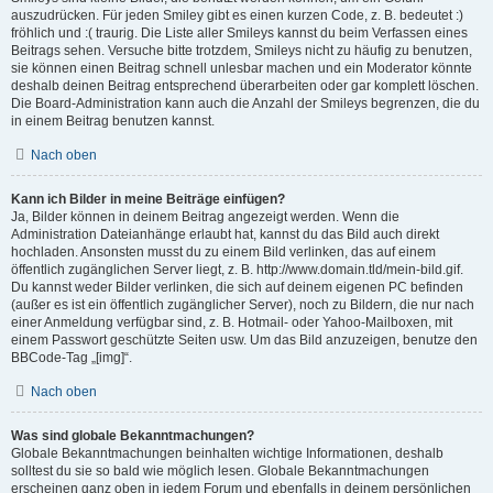
auszudrücken. Für jeden Smiley gibt es einen kurzen Code, z. B. bedeutet :)
fröhlich und :( traurig. Die Liste aller Smileys kannst du beim Verfassen eines
Beitrags sehen. Versuche bitte trotzdem, Smileys nicht zu häufig zu benutzen,
sie können einen Beitrag schnell unlesbar machen und ein Moderator könnte
deshalb deinen Beitrag entsprechend überarbeiten oder gar komplett löschen.
Die Board-Administration kann auch die Anzahl der Smileys begrenzen, die du
in einem Beitrag benutzen kannst.
Nach oben
Kann ich Bilder in meine Beiträge einfügen?
Ja, Bilder können in deinem Beitrag angezeigt werden. Wenn die
Administration Dateianhänge erlaubt hat, kannst du das Bild auch direkt
hochladen. Ansonsten musst du zu einem Bild verlinken, das auf einem
öffentlich zugänglichen Server liegt, z. B. http://www.domain.tld/mein-bild.gif.
Du kannst weder Bilder verlinken, die sich auf deinem eigenen PC befinden
(außer es ist ein öffentlich zugänglicher Server), noch zu Bildern, die nur nach
einer Anmeldung verfügbar sind, z. B. Hotmail- oder Yahoo-Mailboxen, mit
einem Passwort geschützte Seiten usw. Um das Bild anzuzeigen, benutze den
BBCode-Tag „[img]“.
Nach oben
Was sind globale Bekanntmachungen?
Globale Bekanntmachungen beinhalten wichtige Informationen, deshalb
solltest du sie so bald wie möglich lesen. Globale Bekanntmachungen
erscheinen ganz oben in jedem Forum und ebenfalls in deinem persönlichen