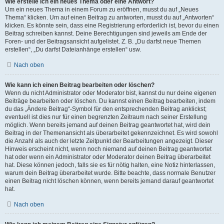
Wie erstelle ich ein neues Thema oder eine Antwort?
Um ein neues Thema in einem Forum zu eröffnen, musst du auf „Neues
Thema“ klicken. Um auf einen Beitrag zu antworten, musst du auf „Antworten“
klicken. Es könnte sein, dass eine Registrierung erforderlich ist, bevor du einen
Beitrag schreiben kannst. Deine Berechtigungen sind jeweils am Ende der
Foren- und der Beitragsansicht aufgelistet. Z. B. „Du darfst neue Themen
erstellen“, „Du darfst Dateianhänge erstellen“ usw.
Nach oben
Wie kann ich einen Beitrag bearbeiten oder löschen?
Wenn du nicht Administrator oder Moderator bist, kannst du nur deine eigenen
Beiträge bearbeiten oder löschen. Du kannst einen Beitrag bearbeiten, indem
du das „Ändere Beitrag“-Symbol für den entsprechenden Beitrag anklickst;
eventuell ist dies nur für einen begrenzten Zeitraum nach seiner Erstellung
möglich. Wenn bereits jemand auf deinen Beitrag geantwortet hat, wird dein
Beitrag in der Themenansicht als überarbeitet gekennzeichnet. Es wird sowohl
die Anzahl als auch der letzte Zeitpunkt der Bearbeitungen angezeigt. Dieser
Hinweis erscheint nicht, wenn noch niemand auf deinen Beitrag geantwortet
hat oder wenn ein Administrator oder Moderator deinen Beitrag überarbeitet
hat. Diese können jedoch, falls sie es für nötig halten, eine Notiz hinterlassen,
warum dein Beitrag überarbeitet wurde. Bitte beachte, dass normale Benutzer
einen Beitrag nicht löschen können, wenn bereits jemand darauf geantwortet
hat.
Nach oben