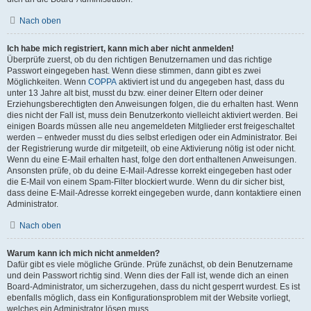
Nach oben
Ich habe mich registriert, kann mich aber nicht anmelden!
Überprüfe zuerst, ob du den richtigen Benutzernamen und das richtige
Passwort eingegeben hast. Wenn diese stimmen, dann gibt es zwei
Möglichkeiten. Wenn
COPPA
aktiviert ist und du angegeben hast, dass du
unter 13 Jahre alt bist, musst du bzw. einer deiner Eltern oder deiner
Erziehungsberechtigten den Anweisungen folgen, die du erhalten hast. Wenn
dies nicht der Fall ist, muss dein Benutzerkonto vielleicht aktiviert werden. Bei
einigen Boards müssen alle neu angemeldeten Mitglieder erst freigeschaltet
werden – entweder musst du dies selbst erledigen oder ein Administrator. Bei
der Registrierung wurde dir mitgeteilt, ob eine Aktivierung nötig ist oder nicht.
Wenn du eine E-Mail erhalten hast, folge den dort enthaltenen Anweisungen.
Ansonsten prüfe, ob du deine E-Mail-Adresse korrekt eingegeben hast oder
die E-Mail von einem Spam-Filter blockiert wurde. Wenn du dir sicher bist,
dass deine E-Mail-Adresse korrekt eingegeben wurde, dann kontaktiere einen
Administrator.
Nach oben
Warum kann ich mich nicht anmelden?
Dafür gibt es viele mögliche Gründe. Prüfe zunächst, ob dein Benutzername
und dein Passwort richtig sind. Wenn dies der Fall ist, wende dich an einen
Board-Administrator, um sicherzugehen, dass du nicht gesperrt wurdest. Es ist
ebenfalls möglich, dass ein Konfigurationsproblem mit der Website vorliegt,
welches ein Administrator lösen muss.