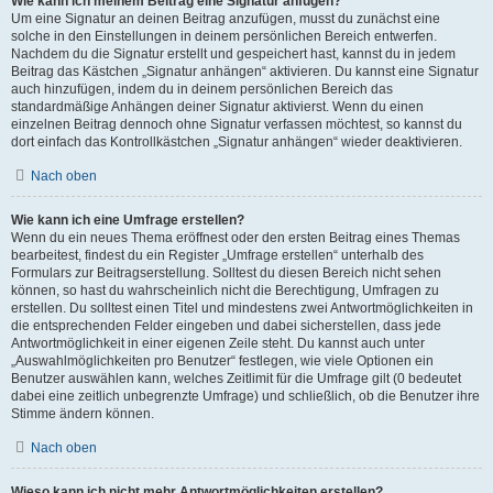
Wie kann ich meinem Beitrag eine Signatur anfügen?
Um eine Signatur an deinen Beitrag anzufügen, musst du zunächst eine
solche in den Einstellungen in deinem persönlichen Bereich entwerfen.
Nachdem du die Signatur erstellt und gespeichert hast, kannst du in jedem
Beitrag das Kästchen „Signatur anhängen“ aktivieren. Du kannst eine Signatur
auch hinzufügen, indem du in deinem persönlichen Bereich das
standardmäßige Anhängen deiner Signatur aktivierst. Wenn du einen
einzelnen Beitrag dennoch ohne Signatur verfassen möchtest, so kannst du
dort einfach das Kontrollkästchen „Signatur anhängen“ wieder deaktivieren.
Nach oben
Wie kann ich eine Umfrage erstellen?
Wenn du ein neues Thema eröffnest oder den ersten Beitrag eines Themas
bearbeitest, findest du ein Register „Umfrage erstellen“ unterhalb des
Formulars zur Beitragserstellung. Solltest du diesen Bereich nicht sehen
können, so hast du wahrscheinlich nicht die Berechtigung, Umfragen zu
erstellen. Du solltest einen Titel und mindestens zwei Antwortmöglichkeiten in
die entsprechenden Felder eingeben und dabei sicherstellen, dass jede
Antwortmöglichkeit in einer eigenen Zeile steht. Du kannst auch unter
„Auswahlmöglichkeiten pro Benutzer“ festlegen, wie viele Optionen ein
Benutzer auswählen kann, welches Zeitlimit für die Umfrage gilt (0 bedeutet
dabei eine zeitlich unbegrenzte Umfrage) und schließlich, ob die Benutzer ihre
Stimme ändern können.
Nach oben
Wieso kann ich nicht mehr Antwortmöglichkeiten erstellen?