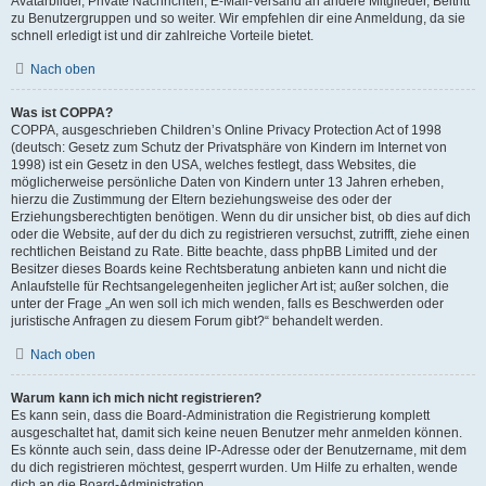
Avatarbilder, Private Nachrichten, E-Mail-Versand an andere Mitglieder, Beitritt
zu Benutzergruppen und so weiter. Wir empfehlen dir eine Anmeldung, da sie
schnell erledigt ist und dir zahlreiche Vorteile bietet.
Nach oben
Was ist COPPA?
COPPA, ausgeschrieben Children’s Online Privacy Protection Act of 1998
(deutsch: Gesetz zum Schutz der Privatsphäre von Kindern im Internet von
1998) ist ein Gesetz in den USA, welches festlegt, dass Websites, die
möglicherweise persönliche Daten von Kindern unter 13 Jahren erheben,
hierzu die Zustimmung der Eltern beziehungsweise des oder der
Erziehungsberechtigten benötigen. Wenn du dir unsicher bist, ob dies auf dich
oder die Website, auf der du dich zu registrieren versuchst, zutrifft, ziehe einen
rechtlichen Beistand zu Rate. Bitte beachte, dass phpBB Limited und der
Besitzer dieses Boards keine Rechtsberatung anbieten kann und nicht die
Anlaufstelle für Rechtsangelegenheiten jeglicher Art ist; außer solchen, die
unter der Frage „An wen soll ich mich wenden, falls es Beschwerden oder
juristische Anfragen zu diesem Forum gibt?“ behandelt werden.
Nach oben
Warum kann ich mich nicht registrieren?
Es kann sein, dass die Board-Administration die Registrierung komplett
ausgeschaltet hat, damit sich keine neuen Benutzer mehr anmelden können.
Es könnte auch sein, dass deine IP-Adresse oder der Benutzername, mit dem
du dich registrieren möchtest, gesperrt wurden. Um Hilfe zu erhalten, wende
dich an die Board-Administration.