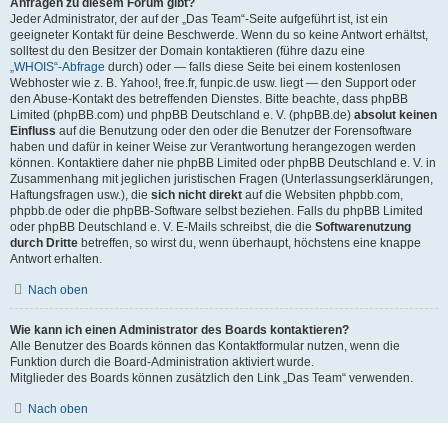
Anfragen zu diesem Forum gibt?
Jeder Administrator, der auf der „Das Team“-Seite aufgeführt ist, ist ein
geeigneter Kontakt für deine Beschwerde. Wenn du so keine Antwort erhältst,
solltest du den Besitzer der Domain kontaktieren (führe dazu eine
„WHOIS“-Abfrage
durch) oder — falls diese Seite bei einem kostenlosen
Webhoster wie z. B. Yahoo!, free.fr, funpic.de usw. liegt — den Support oder
den Abuse-Kontakt des betreffenden Dienstes. Bitte beachte, dass phpBB
Limited (phpBB.com) und phpBB Deutschland e. V. (phpBB.de)
absolut keinen
Einfluss
auf die Benutzung oder den oder die Benutzer der Forensoftware
haben und dafür in keiner Weise zur Verantwortung herangezogen werden
können. Kontaktiere daher nie phpBB Limited oder phpBB Deutschland e. V. in
Zusammenhang mit jeglichen juristischen Fragen (Unterlassungserklärungen,
Haftungsfragen usw.), die
sich nicht direkt
auf die Websiten phpbb.com,
phpbb.de oder die phpBB-Software selbst beziehen. Falls du phpBB Limited
oder phpBB Deutschland e. V. E-Mails schreibst, die die
Softwarenutzung
durch Dritte
betreffen, so wirst du, wenn überhaupt, höchstens eine knappe
Antwort erhalten.
Nach oben
Wie kann ich einen Administrator des Boards kontaktieren?
Alle Benutzer des Boards können das Kontaktformular nutzen, wenn die
Funktion durch die Board-Administration aktiviert wurde.
Mitglieder des Boards können zusätzlich den Link „Das Team“ verwenden.
Nach oben