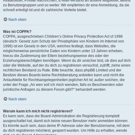
Avatarbilder, Private Nachrichten, E-Mail-Versand an andere Mitglieder, Beitritt
zu Benutzergruppen und so weiter. Wir empfehlen dir eine Anmeldung, da sie
schnell erledigt ist und dir zahlreiche Vorteile bietet.
Nach oben
Was ist COPPA?
COPPA, ausgeschrieben Children’s Online Privacy Protection Act of 1998
(deutsch: Gesetz zum Schutz der Privatsphäre von Kindern im Internet von
1998) ist ein Gesetz in den USA, welches festlegt, dass Websites, die
möglicherweise persönliche Daten von Kindern unter 13 Jahren erheben,
hierzu die Zustimmung der Eltern beziehungsweise des oder der
Erziehungsberechtigten benötigen. Wenn du dir unsicher bist, ob dies auf dich
oder die Website, auf der du dich zu registrieren versuchst, zutrifft, ziehe einen
rechtlichen Beistand zu Rate. Bitte beachte, dass phpBB Limited und der
Besitzer dieses Boards keine Rechtsberatung anbieten kann und nicht die
Anlaufstelle für Rechtsangelegenheiten jeglicher Art ist; außer solchen, die
unter der Frage „An wen soll ich mich wenden, falls es Beschwerden oder
juristische Anfragen zu diesem Forum gibt?“ behandelt werden.
Nach oben
Warum kann ich mich nicht registrieren?
Es kann sein, dass die Board-Administration die Registrierung komplett
ausgeschaltet hat, damit sich keine neuen Benutzer mehr anmelden können.
Es könnte auch sein, dass deine IP-Adresse oder der Benutzername, mit dem
du dich registrieren möchtest, gesperrt wurden. Um Hilfe zu erhalten, wende