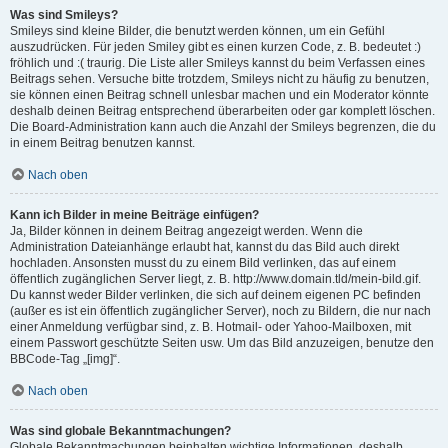
Was sind Smileys?
Smileys sind kleine Bilder, die benutzt werden können, um ein Gefühl
auszudrücken. Für jeden Smiley gibt es einen kurzen Code, z. B. bedeutet :)
fröhlich und :( traurig. Die Liste aller Smileys kannst du beim Verfassen eines
Beitrags sehen. Versuche bitte trotzdem, Smileys nicht zu häufig zu benutzen,
sie können einen Beitrag schnell unlesbar machen und ein Moderator könnte
deshalb deinen Beitrag entsprechend überarbeiten oder gar komplett löschen.
Die Board-Administration kann auch die Anzahl der Smileys begrenzen, die du
in einem Beitrag benutzen kannst.
Nach oben
Kann ich Bilder in meine Beiträge einfügen?
Ja, Bilder können in deinem Beitrag angezeigt werden. Wenn die
Administration Dateianhänge erlaubt hat, kannst du das Bild auch direkt
hochladen. Ansonsten musst du zu einem Bild verlinken, das auf einem
öffentlich zugänglichen Server liegt, z. B. http://www.domain.tld/mein-bild.gif.
Du kannst weder Bilder verlinken, die sich auf deinem eigenen PC befinden
(außer es ist ein öffentlich zugänglicher Server), noch zu Bildern, die nur nach
einer Anmeldung verfügbar sind, z. B. Hotmail- oder Yahoo-Mailboxen, mit
einem Passwort geschützte Seiten usw. Um das Bild anzuzeigen, benutze den
BBCode-Tag „[img]“.
Nach oben
Was sind globale Bekanntmachungen?
Globale Bekanntmachungen beinhalten wichtige Informationen, deshalb