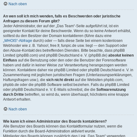
Nach oben
An wen soll ich mich wenden, falls es Beschwerden oder juristische
Anfragen zu diesem Forum gibt?
Jeder Administrator, der auf der „Das Team“-Seite aufgeführt ist, ist ein
geeigneter Kontakt für deine Beschwerde. Wenn du so keine Antwort erhältst,
solltest du den Besitzer der Domain kontaktieren (führe dazu eine
„WHOIS“-Abfrage
durch) oder — falls diese Seite bei einem kostenlosen
Webhoster wie z. B. Yahoo!, free.fr, funpic.de usw. liegt — den Support oder
den Abuse-Kontakt des betreffenden Dienstes. Bitte beachte, dass phpBB
Limited (phpBB.com) und phpBB Deutschland e. V. (phpBB.de)
absolut keinen
Einfluss
auf die Benutzung oder den oder die Benutzer der Forensoftware
haben und dafür in keiner Weise zur Verantwortung herangezogen werden
können. Kontaktiere daher nie phpBB Limited oder phpBB Deutschland e. V. in
Zusammenhang mit jeglichen juristischen Fragen (Unterlassungserklärungen,
Haftungsfragen usw.), die
sich nicht direkt
auf die Websiten phpbb.com,
phpbb.de oder die phpBB-Software selbst beziehen. Falls du phpBB Limited
oder phpBB Deutschland e. V. E-Mails schreibst, die die
Softwarenutzung
durch Dritte
betreffen, so wirst du, wenn überhaupt, höchstens eine knappe
Antwort erhalten.
Nach oben
Wie kann ich einen Administrator des Boards kontaktieren?
Alle Benutzer des Boards können das Kontaktformular nutzen, wenn die
Funktion durch die Board-Administration aktiviert wurde.
Mitglieder des Boards können zusätzlich den Link „Das Team“ verwenden.