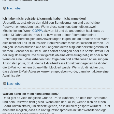
dich an die Board-Administration.
Nach oben
Ich habe mich registriert, kann mich aber nicht anmelden!
Überprüfe zuerst, ob du den richtigen Benutzernamen und das richtige
Passwort eingegeben hast. Wenn diese stimmen, dann gibt es zwei
Möglichkeiten. Wenn
COPPA
aktiviert ist und du angegeben hast, dass du
unter 13 Jahre alt bist, musst du bzw. einer deiner Eltern oder deiner
Erziehungsberechtigten den Anweisungen folgen, die du erhalten hast. Wenn
dies nicht der Fall ist, muss dein Benutzerkonto vielleicht aktiviert werden. Bei
einigen Boards müssen alle neu angemeldeten Mitglieder erst freigeschaltet
werden – entweder musst du dies selbst erledigen oder ein Administrator. Bei
der Registrierung wurde dir mitgeteilt, ob eine Aktivierung nötig ist oder nicht.
Wenn du eine E-Mail erhalten hast, folge den dort enthaltenen Anweisungen.
Ansonsten prüfe, ob du deine E-Mail-Adresse korrekt eingegeben hast oder
die E-Mail von einem Spam-Filter blockiert wurde. Wenn du dir sicher bist,
dass deine E-Mail-Adresse korrekt eingegeben wurde, dann kontaktiere einen
Administrator.
Nach oben
Warum kann ich mich nicht anmelden?
Dafür gibt es viele mögliche Gründe. Prüfe zunächst, ob dein Benutzername
und dein Passwort richtig sind. Wenn dies der Fall ist, wende dich an einen
Board-Administrator, um sicherzugehen, dass du nicht gesperrt wurdest. Es ist
ebenfalls möglich, dass ein Konfigurationsproblem mit der Website vorliegt,