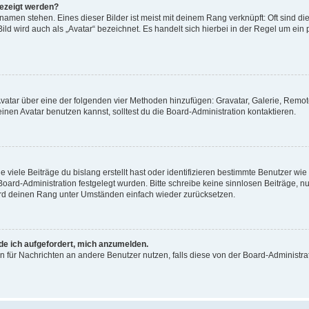
gezeigt werden?
amen stehen. Eines dieser Bilder ist meist mit deinem Rang verknüpft: Oft sind di
ld wird auch als „Avatar“ bezeichnet. Es handelt sich hierbei in der Regel um ein
 Avatar über eine der folgenden vier Methoden hinzufügen: Gravatar, Galerie, Rem
en Avatar benutzen kannst, solltest du die Board-Administration kontaktieren.
viele Beiträge du bislang erstellt hast oder identifizieren bestimmte Benutzer w
 Board-Administration festgelegt wurden. Bitte schreibe keine sinnlosen Beiträge
wird deinen Rang unter Umständen einfach wieder zurücksetzen.
rde ich aufgefordert, mich anzumelden.
ion für Nachrichten an andere Benutzer nutzen, falls diese von der Board-Administ