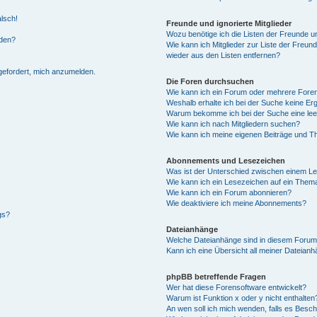
alsch!
Freunde und ignorierte Mitglieder
Wozu benötige ich die Listen der Freunde un
rden?
Wie kann ich Mitglieder zur Liste der Freund
wieder aus den Listen entfernen?
fgefordert, mich anzumelden.
Die Foren durchsuchen
Wie kann ich ein Forum oder mehrere For
Weshalb erhalte ich bei der Suche keine Er
Warum bekomme ich bei der Suche eine lee
Wie kann ich nach Mitgliedern suchen?
Wie kann ich meine eigenen Beiträge und T
Abonnements und Lesezeichen
Was ist der Unterschied zwischen einem L
Wie kann ich ein Lesezeichen auf ein Them
Wie kann ich ein Forum abonnieren?
Wie deaktiviere ich meine Abonnements?
gs?
Dateianhänge
Welche Dateianhänge sind in diesem Forum
Kann ich eine Übersicht all meiner Dateian
phpBB betreffende Fragen
Wer hat diese Forensoftware entwickelt?
Warum ist Funktion x oder y nicht enthalten
An wen soll ich mich wenden, falls es Besc