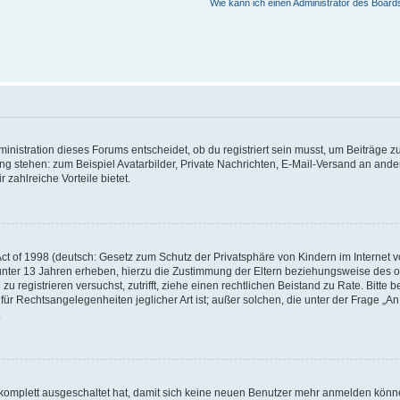
Wie kann ich einen Administrator des Board
istration dieses Forums entscheidet, ob du registriert sein musst, um Beiträge zu s
ung stehen: zum Beispiel Avatarbilder, Private Nachrichten, E-Mail-Versand an ander
 zahlreiche Vorteile bietet.
t of 1998 (deutsch: Gesetz zum Schutz der Privatsphäre von Kindern im Internet vo
unter 13 Jahren erheben, hierzu die Zustimmung der Eltern beziehungsweise des o
h zu registrieren versuchst, zutrifft, ziehe einen rechtlichen Beistand zu Rate. Bit
für Rechtsangelegenheiten jeglicher Art ist; außer solchen, die unter der Frage „
.
g komplett ausgeschaltet hat, damit sich keine neuen Benutzer mehr anmelden könn