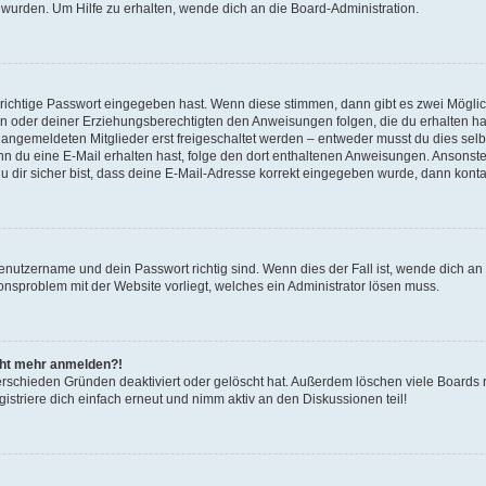
 wurden. Um Hilfe zu erhalten, wende dich an die Board-Administration.
 richtige Passwort eingegeben hast. Wenn diese stimmen, dann gibt es zwei Mögl
tern oder deiner Erziehungsberechtigten den Anweisungen folgen, die du erhalten ha
u angemeldeten Mitglieder erst freigeschaltet werden – entweder musst du dies selbs
. Wenn du eine E-Mail erhalten hast, folge den dort enthaltenen Anweisungen. Ansons
 dir sicher bist, dass deine E-Mail-Adresse korrekt eingegeben wurde, dann kontak
Benutzername und dein Passwort richtig sind. Wenn dies der Fall ist, wende dich a
ionsproblem mit der Website vorliegt, welches ein Administrator lösen muss.
icht mehr anmelden?!
erschieden Gründen deaktiviert oder gelöscht hat. Außerdem löschen viele Boards r
triere dich einfach erneut und nimm aktiv an den Diskussionen teil!