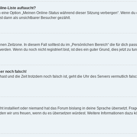
ine-Liste auftaucht?
n eine Option „Meinen Online-Status während dieser Sitzung verbergen“. Wenn du d
st dann als unsichtbarer Besucher gezählt.
en Zeitzone. In diesem Fall solltest du im „Persönlichen Bereich“ die für dich passe
den. Wenn du noch nicht registriert bist, ist dies ein guter Grund, dies jetzt zu tun
mer noch falsch!
t hast und die Zeit trotzdem noch falsch ist, geht die Uhr des Servers vermutlich fal
t installiert oder niemand hat das Forum bislang in deine Sprache übersetzt. Frag
, würden wir uns freuen, wenn du es übersetzen würdest. Weitere Informationen dazu