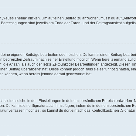
„Neues Thema“ klicken. Um auf einen Beitrag zu antworten, musst du auf „Antworte
e Berechtigungen sind jeweils am Ende der Foren- und der Beitragsansicht aufgeliste
r deine eigenen Beiträge bearbeiten oder löschen. Du kannst einen Beitrag bearbe
inen begrenzten Zeitraum nach seiner Erstellung möglich. Wenn bereits jemand auf de
 die Anzahl als auch der letzte Zeitpunkt der Bearbeitungen angezeigt. Dieser Hi
en Beitrag überarbeitet hat. Diese können jedoch, falls sie es für nötig halten, ei
hen können, wenn bereits jemand darauf geantwortet hat.
st eine solche in den Einstellungen in deinem persönlichen Bereich entwerfen. Na
eren. Du kannst eine Signatur auch hinzufügen, indem du in deinem persönlichen 
atur verfassen möchtest, so kannst du dort einfach das Kontrollkästchen „Signatu