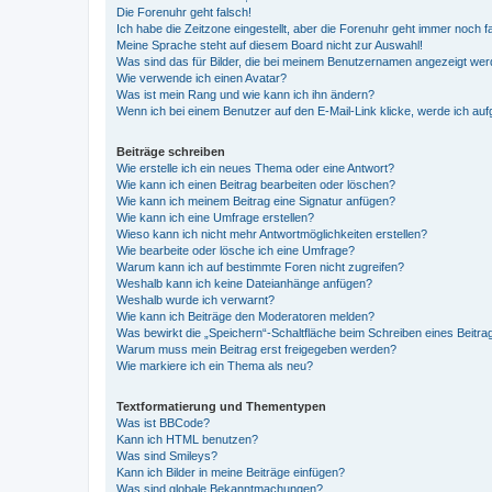
Die Forenuhr geht falsch!
Ich habe die Zeitzone eingestellt, aber die Forenuhr geht immer noch f
Meine Sprache steht auf diesem Board nicht zur Auswahl!
Was sind das für Bilder, die bei meinem Benutzernamen angezeigt we
Wie verwende ich einen Avatar?
Was ist mein Rang und wie kann ich ihn ändern?
Wenn ich bei einem Benutzer auf den E-Mail-Link klicke, werde ich au
Beiträge schreiben
Wie erstelle ich ein neues Thema oder eine Antwort?
Wie kann ich einen Beitrag bearbeiten oder löschen?
Wie kann ich meinem Beitrag eine Signatur anfügen?
Wie kann ich eine Umfrage erstellen?
Wieso kann ich nicht mehr Antwortmöglichkeiten erstellen?
Wie bearbeite oder lösche ich eine Umfrage?
Warum kann ich auf bestimmte Foren nicht zugreifen?
Weshalb kann ich keine Dateianhänge anfügen?
Weshalb wurde ich verwarnt?
Wie kann ich Beiträge den Moderatoren melden?
Was bewirkt die „Speichern“-Schaltfläche beim Schreiben eines Beitra
Warum muss mein Beitrag erst freigegeben werden?
Wie markiere ich ein Thema als neu?
Textformatierung und Thementypen
Was ist BBCode?
Kann ich HTML benutzen?
Was sind Smileys?
Kann ich Bilder in meine Beiträge einfügen?
Was sind globale Bekanntmachungen?