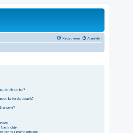
Registrieren
Anmelden
ete ich ihnen bei?
en farbig dargestellt?
tartseite?
icken!
 Nachrichten!
ed dieses Forums erhalten!