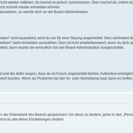
 nicht wieder mitteilen, du kannst es jedoch zurücksetzen. Dies machst du, indem 
 dich schnell wieder anmelden können.
ückzusetzen, so wende dich an die Board-Administration.
en“ nicht auswählst, wirst du nur für eine Sitzung angemeldet. Dies verhindert 
leiben“ beim Anmelden auswählen. Dies ist nicht empfehlenswert, wenn du dich an
 steht, dann wurde sie vermutlich von der Board-Administration ausgeschaltet.
 hat und die dafür sorgen, dass du im Forum angemeldet bleibst. Außerdem ermögli
tiviert wurden. Wenn du Probleme bei der An- oder Abmeldung hast, kann es helfen
n in der Datenbank des Boards gespeichert. Um diese zu ändern, gehe in den „Persö
nst du alle deine Einstellungen ändern.