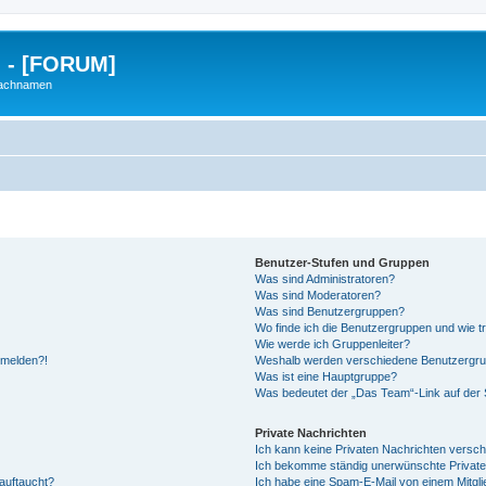
g - [FORUM]
Nachnamen
Benutzer-Stufen und Gruppen
Was sind Administratoren?
Was sind Moderatoren?
Was sind Benutzergruppen?
Wo finde ich die Benutzergruppen und wie tr
Wie werde ich Gruppenleiter?
anmelden?!
Weshalb werden verschiedene Benutzergrupp
Was ist eine Hauptgruppe?
Was bedeutet der „Das Team“-Link auf der S
Private Nachrichten
Ich kann keine Privaten Nachrichten versch
Ich bekomme ständig unerwünschte Private
auftaucht?
Ich habe eine Spam-E-Mail von einem Mitgli