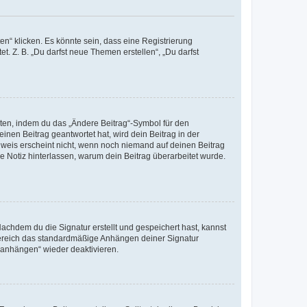
n“ klicken. Es könnte sein, dass eine Registrierung
t. Z. B. „Du darfst neue Themen erstellen“, „Du darfst
iten, indem du das „Ändere Beitrag“-Symbol für den
inen Beitrag geantwortet hat, wird dein Beitrag in der
nweis erscheint nicht, wenn noch niemand auf deinen Beitrag
ne Notiz hinterlassen, warum dein Beitrag überarbeitet wurde.
chdem du die Signatur erstellt und gespeichert hast, kannst
Bereich das standardmäßige Anhängen deiner Signatur
r anhängen“ wieder deaktivieren.