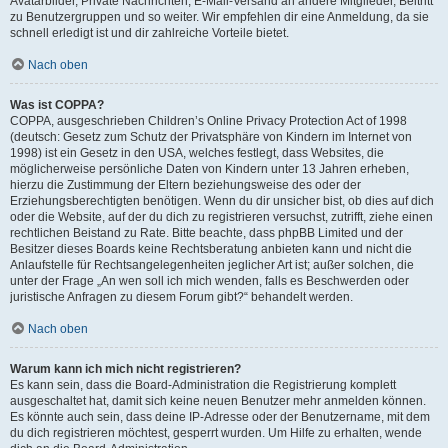
Avatarbilder, Private Nachrichten, E-Mail-Versand an andere Mitglieder, Beitritt
zu Benutzergruppen und so weiter. Wir empfehlen dir eine Anmeldung, da sie
schnell erledigt ist und dir zahlreiche Vorteile bietet.
Nach oben
Was ist COPPA?
COPPA, ausgeschrieben Children’s Online Privacy Protection Act of 1998
(deutsch: Gesetz zum Schutz der Privatsphäre von Kindern im Internet von
1998) ist ein Gesetz in den USA, welches festlegt, dass Websites, die
möglicherweise persönliche Daten von Kindern unter 13 Jahren erheben,
hierzu die Zustimmung der Eltern beziehungsweise des oder der
Erziehungsberechtigten benötigen. Wenn du dir unsicher bist, ob dies auf dich
oder die Website, auf der du dich zu registrieren versuchst, zutrifft, ziehe einen
rechtlichen Beistand zu Rate. Bitte beachte, dass phpBB Limited und der
Besitzer dieses Boards keine Rechtsberatung anbieten kann und nicht die
Anlaufstelle für Rechtsangelegenheiten jeglicher Art ist; außer solchen, die
unter der Frage „An wen soll ich mich wenden, falls es Beschwerden oder
juristische Anfragen zu diesem Forum gibt?“ behandelt werden.
Nach oben
Warum kann ich mich nicht registrieren?
Es kann sein, dass die Board-Administration die Registrierung komplett
ausgeschaltet hat, damit sich keine neuen Benutzer mehr anmelden können.
Es könnte auch sein, dass deine IP-Adresse oder der Benutzername, mit dem
du dich registrieren möchtest, gesperrt wurden. Um Hilfe zu erhalten, wende