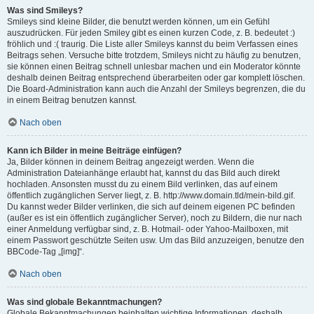
Was sind Smileys?
Smileys sind kleine Bilder, die benutzt werden können, um ein Gefühl
auszudrücken. Für jeden Smiley gibt es einen kurzen Code, z. B. bedeutet :)
fröhlich und :( traurig. Die Liste aller Smileys kannst du beim Verfassen eines
Beitrags sehen. Versuche bitte trotzdem, Smileys nicht zu häufig zu benutzen,
sie können einen Beitrag schnell unlesbar machen und ein Moderator könnte
deshalb deinen Beitrag entsprechend überarbeiten oder gar komplett löschen.
Die Board-Administration kann auch die Anzahl der Smileys begrenzen, die du
in einem Beitrag benutzen kannst.
Nach oben
Kann ich Bilder in meine Beiträge einfügen?
Ja, Bilder können in deinem Beitrag angezeigt werden. Wenn die
Administration Dateianhänge erlaubt hat, kannst du das Bild auch direkt
hochladen. Ansonsten musst du zu einem Bild verlinken, das auf einem
öffentlich zugänglichen Server liegt, z. B. http://www.domain.tld/mein-bild.gif.
Du kannst weder Bilder verlinken, die sich auf deinem eigenen PC befinden
(außer es ist ein öffentlich zugänglicher Server), noch zu Bildern, die nur nach
einer Anmeldung verfügbar sind, z. B. Hotmail- oder Yahoo-Mailboxen, mit
einem Passwort geschützte Seiten usw. Um das Bild anzuzeigen, benutze den
BBCode-Tag „[img]“.
Nach oben
Was sind globale Bekanntmachungen?
Globale Bekanntmachungen beinhalten wichtige Informationen, deshalb