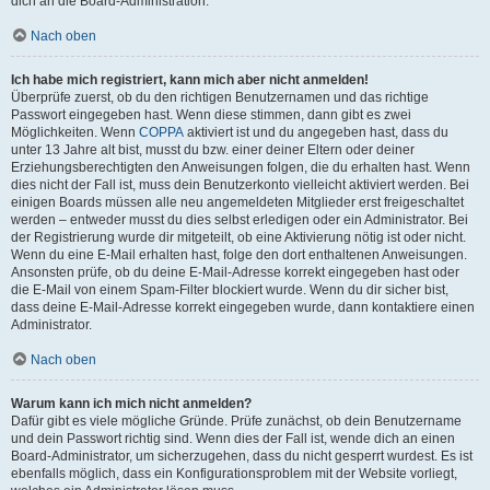
dich an die Board-Administration.
Nach oben
Ich habe mich registriert, kann mich aber nicht anmelden!
Überprüfe zuerst, ob du den richtigen Benutzernamen und das richtige
Passwort eingegeben hast. Wenn diese stimmen, dann gibt es zwei
Möglichkeiten. Wenn
COPPA
aktiviert ist und du angegeben hast, dass du
unter 13 Jahre alt bist, musst du bzw. einer deiner Eltern oder deiner
Erziehungsberechtigten den Anweisungen folgen, die du erhalten hast. Wenn
dies nicht der Fall ist, muss dein Benutzerkonto vielleicht aktiviert werden. Bei
einigen Boards müssen alle neu angemeldeten Mitglieder erst freigeschaltet
werden – entweder musst du dies selbst erledigen oder ein Administrator. Bei
der Registrierung wurde dir mitgeteilt, ob eine Aktivierung nötig ist oder nicht.
Wenn du eine E-Mail erhalten hast, folge den dort enthaltenen Anweisungen.
Ansonsten prüfe, ob du deine E-Mail-Adresse korrekt eingegeben hast oder
die E-Mail von einem Spam-Filter blockiert wurde. Wenn du dir sicher bist,
dass deine E-Mail-Adresse korrekt eingegeben wurde, dann kontaktiere einen
Administrator.
Nach oben
Warum kann ich mich nicht anmelden?
Dafür gibt es viele mögliche Gründe. Prüfe zunächst, ob dein Benutzername
und dein Passwort richtig sind. Wenn dies der Fall ist, wende dich an einen
Board-Administrator, um sicherzugehen, dass du nicht gesperrt wurdest. Es ist
ebenfalls möglich, dass ein Konfigurationsproblem mit der Website vorliegt,