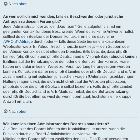
Nach oben
An wen soll ich mich wenden, falls es Beschwerden oder juristische
Anfragen zu diesem Forum gibt?
Jeder Administrator, der auf der „Das Team“-Seite aufgeführt ist, ist ein
geeigneter Kontakt für deine Beschwerde. Wenn du so keine Antwort erhältst,
solltest du den Besitzer der Domain kontaktieren (führe dazu eine
„WHOIS“-Abfrage
durch) oder — falls diese Seite bei einem kostenlosen
Webhoster wie z. B. Yahoo!, free.fr, funpic.de usw. liegt — den Support oder
den Abuse-Kontakt des betreffenden Dienstes. Bitte beachte, dass phpBB
Limited (phpBB.com) und phpBB Deutschland e. V. (phpBB.de)
absolut keinen
Einfluss
auf die Benutzung oder den oder die Benutzer der Forensoftware
haben und dafür in keiner Weise zur Verantwortung herangezogen werden
können. Kontaktiere daher nie phpBB Limited oder phpBB Deutschland e. V. in
Zusammenhang mit jeglichen juristischen Fragen (Unterlassungserklärungen,
Haftungsfragen usw.), die
sich nicht direkt
auf die Websiten phpbb.com,
phpbb.de oder die phpBB-Software selbst beziehen. Falls du phpBB Limited
oder phpBB Deutschland e. V. E-Mails schreibst, die die
Softwarenutzung
durch Dritte
betreffen, so wirst du, wenn überhaupt, höchstens eine knappe
Antwort erhalten.
Nach oben
Wie kann ich einen Administrator des Boards kontaktieren?
Alle Benutzer des Boards können das Kontaktformular nutzen, wenn die
Funktion durch die Board-Administration aktiviert wurde.
Mitglieder des Boards können zusätzlich den Link „Das Team“ verwenden.