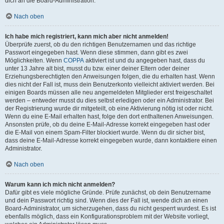
dich an die Board-Administration.
Nach oben
Ich habe mich registriert, kann mich aber nicht anmelden!
Überprüfe zuerst, ob du den richtigen Benutzernamen und das richtige
Passwort eingegeben hast. Wenn diese stimmen, dann gibt es zwei
Möglichkeiten. Wenn
COPPA
aktiviert ist und du angegeben hast, dass du
unter 13 Jahre alt bist, musst du bzw. einer deiner Eltern oder deiner
Erziehungsberechtigten den Anweisungen folgen, die du erhalten hast. Wenn
dies nicht der Fall ist, muss dein Benutzerkonto vielleicht aktiviert werden. Bei
einigen Boards müssen alle neu angemeldeten Mitglieder erst freigeschaltet
werden – entweder musst du dies selbst erledigen oder ein Administrator. Bei
der Registrierung wurde dir mitgeteilt, ob eine Aktivierung nötig ist oder nicht.
Wenn du eine E-Mail erhalten hast, folge den dort enthaltenen Anweisungen.
Ansonsten prüfe, ob du deine E-Mail-Adresse korrekt eingegeben hast oder
die E-Mail von einem Spam-Filter blockiert wurde. Wenn du dir sicher bist,
dass deine E-Mail-Adresse korrekt eingegeben wurde, dann kontaktiere einen
Administrator.
Nach oben
Warum kann ich mich nicht anmelden?
Dafür gibt es viele mögliche Gründe. Prüfe zunächst, ob dein Benutzername
und dein Passwort richtig sind. Wenn dies der Fall ist, wende dich an einen
Board-Administrator, um sicherzugehen, dass du nicht gesperrt wurdest. Es ist
ebenfalls möglich, dass ein Konfigurationsproblem mit der Website vorliegt,