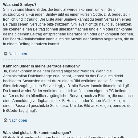
Was sind Smileys?
Smileys sind kleine Bilder, die benutzt werden können, um ein Gefühl
auszudrücken. Für jeden Smiley gibt es einen kurzen Code, z. B. bedeutet :)
fröhlich und :( traurig. Die Liste aller Smileys kannst du beim Verfassen eines
Beitrags sehen. Versuche bitte trotzdem, Smileys nicht zu häufig zu benutzen,
sie können einen Beitrag schnell unlesbar machen und ein Moderator könnte
deshalb deinen Beitrag entsprechend überarbeiten oder gar komplett löschen.
Die Board-Administration kann auch die Anzahl der Smileys begrenzen, die du
in einem Beitrag benutzen kannst.
Nach oben
Kann ich Bilder in meine Beiträge einfügen?
Ja, Bilder können in deinem Beitrag angezeigt werden. Wenn die
Administration Dateianhänge erlaubt hat, kannst du das Bild auch direkt
hochladen. Ansonsten musst du zu einem Bild verlinken, das auf einem
öffentlich zugänglichen Server liegt, z. B. http://www.domain.tld/mein-bild.gif.
Du kannst weder Bilder verlinken, die sich auf deinem eigenen PC befinden
(außer es ist ein öffentlich zugänglicher Server), noch zu Bildern, die nur nach
einer Anmeldung verfügbar sind, z. B. Hotmail- oder Yahoo-Mailboxen, mit
einem Passwort geschützte Seiten usw. Um das Bild anzuzeigen, benutze den
BBCode-Tag „[img]“.
Nach oben
Was sind globale Bekanntmachungen?
Globale Bekanntmachungen beinhalten wichtige Informationen, deshalb