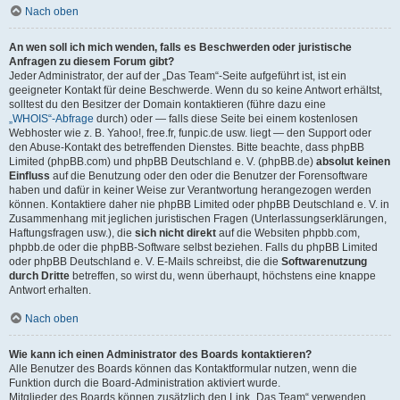
Nach oben
An wen soll ich mich wenden, falls es Beschwerden oder juristische
Anfragen zu diesem Forum gibt?
Jeder Administrator, der auf der „Das Team“-Seite aufgeführt ist, ist ein
geeigneter Kontakt für deine Beschwerde. Wenn du so keine Antwort erhältst,
solltest du den Besitzer der Domain kontaktieren (führe dazu eine
„WHOIS“-Abfrage
durch) oder — falls diese Seite bei einem kostenlosen
Webhoster wie z. B. Yahoo!, free.fr, funpic.de usw. liegt — den Support oder
den Abuse-Kontakt des betreffenden Dienstes. Bitte beachte, dass phpBB
Limited (phpBB.com) und phpBB Deutschland e. V. (phpBB.de)
absolut keinen
Einfluss
auf die Benutzung oder den oder die Benutzer der Forensoftware
haben und dafür in keiner Weise zur Verantwortung herangezogen werden
können. Kontaktiere daher nie phpBB Limited oder phpBB Deutschland e. V. in
Zusammenhang mit jeglichen juristischen Fragen (Unterlassungserklärungen,
Haftungsfragen usw.), die
sich nicht direkt
auf die Websiten phpbb.com,
phpbb.de oder die phpBB-Software selbst beziehen. Falls du phpBB Limited
oder phpBB Deutschland e. V. E-Mails schreibst, die die
Softwarenutzung
durch Dritte
betreffen, so wirst du, wenn überhaupt, höchstens eine knappe
Antwort erhalten.
Nach oben
Wie kann ich einen Administrator des Boards kontaktieren?
Alle Benutzer des Boards können das Kontaktformular nutzen, wenn die
Funktion durch die Board-Administration aktiviert wurde.
Mitglieder des Boards können zusätzlich den Link „Das Team“ verwenden.