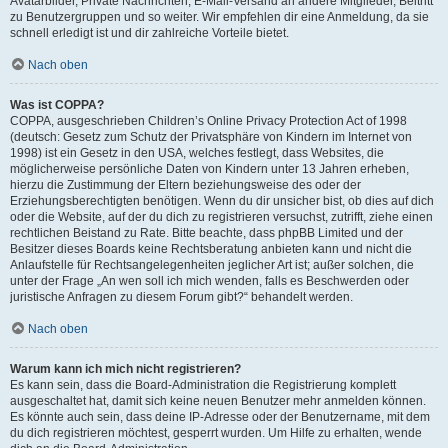
Avatarbilder, Private Nachrichten, E-Mail-Versand an andere Mitglieder, Beitritt
zu Benutzergruppen und so weiter. Wir empfehlen dir eine Anmeldung, da sie
schnell erledigt ist und dir zahlreiche Vorteile bietet.
Nach oben
Was ist COPPA?
COPPA, ausgeschrieben Children’s Online Privacy Protection Act of 1998
(deutsch: Gesetz zum Schutz der Privatsphäre von Kindern im Internet von
1998) ist ein Gesetz in den USA, welches festlegt, dass Websites, die
möglicherweise persönliche Daten von Kindern unter 13 Jahren erheben,
hierzu die Zustimmung der Eltern beziehungsweise des oder der
Erziehungsberechtigten benötigen. Wenn du dir unsicher bist, ob dies auf dich
oder die Website, auf der du dich zu registrieren versuchst, zutrifft, ziehe einen
rechtlichen Beistand zu Rate. Bitte beachte, dass phpBB Limited und der
Besitzer dieses Boards keine Rechtsberatung anbieten kann und nicht die
Anlaufstelle für Rechtsangelegenheiten jeglicher Art ist; außer solchen, die
unter der Frage „An wen soll ich mich wenden, falls es Beschwerden oder
juristische Anfragen zu diesem Forum gibt?“ behandelt werden.
Nach oben
Warum kann ich mich nicht registrieren?
Es kann sein, dass die Board-Administration die Registrierung komplett
ausgeschaltet hat, damit sich keine neuen Benutzer mehr anmelden können.
Es könnte auch sein, dass deine IP-Adresse oder der Benutzername, mit dem
du dich registrieren möchtest, gesperrt wurden. Um Hilfe zu erhalten, wende