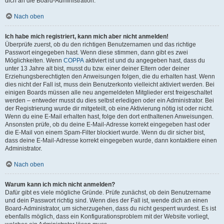
dich an die Board-Administration.
Nach oben
Ich habe mich registriert, kann mich aber nicht anmelden!
Überprüfe zuerst, ob du den richtigen Benutzernamen und das richtige
Passwort eingegeben hast. Wenn diese stimmen, dann gibt es zwei
Möglichkeiten. Wenn
COPPA
aktiviert ist und du angegeben hast, dass du
unter 13 Jahre alt bist, musst du bzw. einer deiner Eltern oder deiner
Erziehungsberechtigten den Anweisungen folgen, die du erhalten hast. Wenn
dies nicht der Fall ist, muss dein Benutzerkonto vielleicht aktiviert werden. Bei
einigen Boards müssen alle neu angemeldeten Mitglieder erst freigeschaltet
werden – entweder musst du dies selbst erledigen oder ein Administrator. Bei
der Registrierung wurde dir mitgeteilt, ob eine Aktivierung nötig ist oder nicht.
Wenn du eine E-Mail erhalten hast, folge den dort enthaltenen Anweisungen.
Ansonsten prüfe, ob du deine E-Mail-Adresse korrekt eingegeben hast oder
die E-Mail von einem Spam-Filter blockiert wurde. Wenn du dir sicher bist,
dass deine E-Mail-Adresse korrekt eingegeben wurde, dann kontaktiere einen
Administrator.
Nach oben
Warum kann ich mich nicht anmelden?
Dafür gibt es viele mögliche Gründe. Prüfe zunächst, ob dein Benutzername
und dein Passwort richtig sind. Wenn dies der Fall ist, wende dich an einen
Board-Administrator, um sicherzugehen, dass du nicht gesperrt wurdest. Es ist
ebenfalls möglich, dass ein Konfigurationsproblem mit der Website vorliegt,