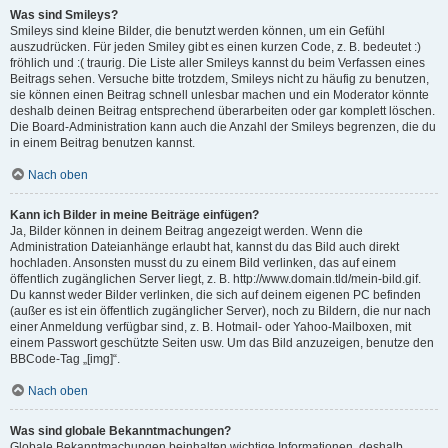
Was sind Smileys?
Smileys sind kleine Bilder, die benutzt werden können, um ein Gefühl
auszudrücken. Für jeden Smiley gibt es einen kurzen Code, z. B. bedeutet :)
fröhlich und :( traurig. Die Liste aller Smileys kannst du beim Verfassen eines
Beitrags sehen. Versuche bitte trotzdem, Smileys nicht zu häufig zu benutzen,
sie können einen Beitrag schnell unlesbar machen und ein Moderator könnte
deshalb deinen Beitrag entsprechend überarbeiten oder gar komplett löschen.
Die Board-Administration kann auch die Anzahl der Smileys begrenzen, die du
in einem Beitrag benutzen kannst.
Nach oben
Kann ich Bilder in meine Beiträge einfügen?
Ja, Bilder können in deinem Beitrag angezeigt werden. Wenn die
Administration Dateianhänge erlaubt hat, kannst du das Bild auch direkt
hochladen. Ansonsten musst du zu einem Bild verlinken, das auf einem
öffentlich zugänglichen Server liegt, z. B. http://www.domain.tld/mein-bild.gif.
Du kannst weder Bilder verlinken, die sich auf deinem eigenen PC befinden
(außer es ist ein öffentlich zugänglicher Server), noch zu Bildern, die nur nach
einer Anmeldung verfügbar sind, z. B. Hotmail- oder Yahoo-Mailboxen, mit
einem Passwort geschützte Seiten usw. Um das Bild anzuzeigen, benutze den
BBCode-Tag „[img]“.
Nach oben
Was sind globale Bekanntmachungen?
Globale Bekanntmachungen beinhalten wichtige Informationen, deshalb