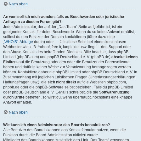
Nach oben
An wen soll ich mich wenden, falls es Beschwerden oder juristische
Anfragen zu diesem Forum gibt?
Jeder Administrator, der auf der „Das Team“-Seite aufgeführt ist, ist ein
geeigneter Kontakt für deine Beschwerde. Wenn du so keine Antwort erhältst,
solltest du den Besitzer der Domain kontaktieren (führe dazu eine
„WHOIS“-Abfrage
durch) oder — falls diese Seite bei einem kostenlosen
Webhoster wie z. B. Yahoo!, free.fr, funpic.de usw. liegt — den Support oder
den Abuse-Kontakt des betreffenden Dienstes. Bitte beachte, dass phpBB
Limited (phpBB.com) und phpBB Deutschland e. V. (phpBB.de)
absolut keinen
Einfluss
auf die Benutzung oder den oder die Benutzer der Forensoftware
haben und dafür in keiner Weise zur Verantwortung herangezogen werden
können. Kontaktiere daher nie phpBB Limited oder phpBB Deutschland e. V. in
Zusammenhang mit jeglichen juristischen Fragen (Unterlassungserklärungen,
Haftungsfragen usw.), die
sich nicht direkt
auf die Websiten phpbb.com,
phpbb.de oder die phpBB-Software selbst beziehen. Falls du phpBB Limited
oder phpBB Deutschland e. V. E-Mails schreibst, die die
Softwarenutzung
durch Dritte
betreffen, so wirst du, wenn überhaupt, höchstens eine knappe
Antwort erhalten.
Nach oben
Wie kann ich einen Administrator des Boards kontaktieren?
Alle Benutzer des Boards können das Kontaktformular nutzen, wenn die
Funktion durch die Board-Administration aktiviert wurde.
Mitglieder des Boards können zusätzlich den Link „Das Team“ verwenden.