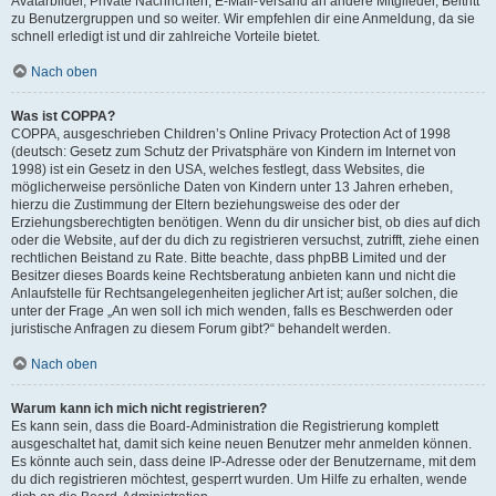
Avatarbilder, Private Nachrichten, E-Mail-Versand an andere Mitglieder, Beitritt
zu Benutzergruppen und so weiter. Wir empfehlen dir eine Anmeldung, da sie
schnell erledigt ist und dir zahlreiche Vorteile bietet.
Nach oben
Was ist COPPA?
COPPA, ausgeschrieben Children’s Online Privacy Protection Act of 1998
(deutsch: Gesetz zum Schutz der Privatsphäre von Kindern im Internet von
1998) ist ein Gesetz in den USA, welches festlegt, dass Websites, die
möglicherweise persönliche Daten von Kindern unter 13 Jahren erheben,
hierzu die Zustimmung der Eltern beziehungsweise des oder der
Erziehungsberechtigten benötigen. Wenn du dir unsicher bist, ob dies auf dich
oder die Website, auf der du dich zu registrieren versuchst, zutrifft, ziehe einen
rechtlichen Beistand zu Rate. Bitte beachte, dass phpBB Limited und der
Besitzer dieses Boards keine Rechtsberatung anbieten kann und nicht die
Anlaufstelle für Rechtsangelegenheiten jeglicher Art ist; außer solchen, die
unter der Frage „An wen soll ich mich wenden, falls es Beschwerden oder
juristische Anfragen zu diesem Forum gibt?“ behandelt werden.
Nach oben
Warum kann ich mich nicht registrieren?
Es kann sein, dass die Board-Administration die Registrierung komplett
ausgeschaltet hat, damit sich keine neuen Benutzer mehr anmelden können.
Es könnte auch sein, dass deine IP-Adresse oder der Benutzername, mit dem
du dich registrieren möchtest, gesperrt wurden. Um Hilfe zu erhalten, wende