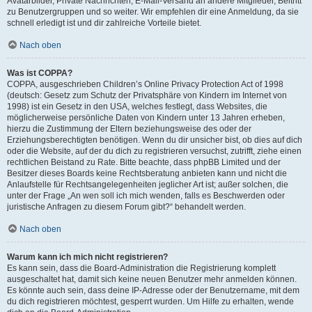
Avatarbilder, Private Nachrichten, E-Mail-Versand an andere Mitglieder, Beitritt
zu Benutzergruppen und so weiter. Wir empfehlen dir eine Anmeldung, da sie
schnell erledigt ist und dir zahlreiche Vorteile bietet.
Nach oben
Was ist COPPA?
COPPA, ausgeschrieben Children’s Online Privacy Protection Act of 1998
(deutsch: Gesetz zum Schutz der Privatsphäre von Kindern im Internet von
1998) ist ein Gesetz in den USA, welches festlegt, dass Websites, die
möglicherweise persönliche Daten von Kindern unter 13 Jahren erheben,
hierzu die Zustimmung der Eltern beziehungsweise des oder der
Erziehungsberechtigten benötigen. Wenn du dir unsicher bist, ob dies auf dich
oder die Website, auf der du dich zu registrieren versuchst, zutrifft, ziehe einen
rechtlichen Beistand zu Rate. Bitte beachte, dass phpBB Limited und der
Besitzer dieses Boards keine Rechtsberatung anbieten kann und nicht die
Anlaufstelle für Rechtsangelegenheiten jeglicher Art ist; außer solchen, die
unter der Frage „An wen soll ich mich wenden, falls es Beschwerden oder
juristische Anfragen zu diesem Forum gibt?“ behandelt werden.
Nach oben
Warum kann ich mich nicht registrieren?
Es kann sein, dass die Board-Administration die Registrierung komplett
ausgeschaltet hat, damit sich keine neuen Benutzer mehr anmelden können.
Es könnte auch sein, dass deine IP-Adresse oder der Benutzername, mit dem
du dich registrieren möchtest, gesperrt wurden. Um Hilfe zu erhalten, wende