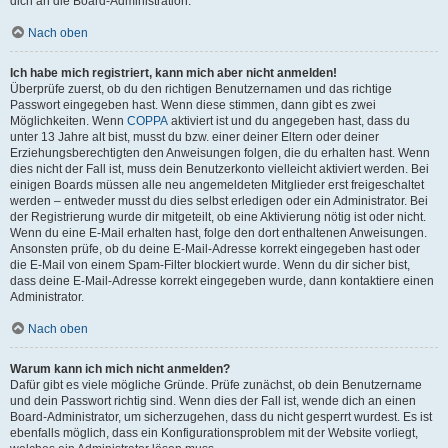
dich an die Board-Administration.
Nach oben
Ich habe mich registriert, kann mich aber nicht anmelden!
Überprüfe zuerst, ob du den richtigen Benutzernamen und das richtige
Passwort eingegeben hast. Wenn diese stimmen, dann gibt es zwei
Möglichkeiten. Wenn
COPPA
aktiviert ist und du angegeben hast, dass du
unter 13 Jahre alt bist, musst du bzw. einer deiner Eltern oder deiner
Erziehungsberechtigten den Anweisungen folgen, die du erhalten hast. Wenn
dies nicht der Fall ist, muss dein Benutzerkonto vielleicht aktiviert werden. Bei
einigen Boards müssen alle neu angemeldeten Mitglieder erst freigeschaltet
werden – entweder musst du dies selbst erledigen oder ein Administrator. Bei
der Registrierung wurde dir mitgeteilt, ob eine Aktivierung nötig ist oder nicht.
Wenn du eine E-Mail erhalten hast, folge den dort enthaltenen Anweisungen.
Ansonsten prüfe, ob du deine E-Mail-Adresse korrekt eingegeben hast oder
die E-Mail von einem Spam-Filter blockiert wurde. Wenn du dir sicher bist,
dass deine E-Mail-Adresse korrekt eingegeben wurde, dann kontaktiere einen
Administrator.
Nach oben
Warum kann ich mich nicht anmelden?
Dafür gibt es viele mögliche Gründe. Prüfe zunächst, ob dein Benutzername
und dein Passwort richtig sind. Wenn dies der Fall ist, wende dich an einen
Board-Administrator, um sicherzugehen, dass du nicht gesperrt wurdest. Es ist
ebenfalls möglich, dass ein Konfigurationsproblem mit der Website vorliegt,