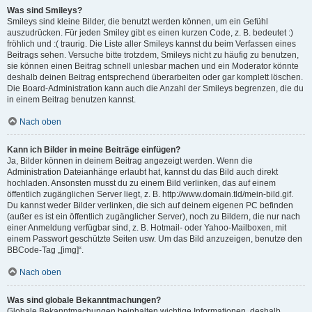
Was sind Smileys?
Smileys sind kleine Bilder, die benutzt werden können, um ein Gefühl
auszudrücken. Für jeden Smiley gibt es einen kurzen Code, z. B. bedeutet :)
fröhlich und :( traurig. Die Liste aller Smileys kannst du beim Verfassen eines
Beitrags sehen. Versuche bitte trotzdem, Smileys nicht zu häufig zu benutzen,
sie können einen Beitrag schnell unlesbar machen und ein Moderator könnte
deshalb deinen Beitrag entsprechend überarbeiten oder gar komplett löschen.
Die Board-Administration kann auch die Anzahl der Smileys begrenzen, die du
in einem Beitrag benutzen kannst.
Nach oben
Kann ich Bilder in meine Beiträge einfügen?
Ja, Bilder können in deinem Beitrag angezeigt werden. Wenn die
Administration Dateianhänge erlaubt hat, kannst du das Bild auch direkt
hochladen. Ansonsten musst du zu einem Bild verlinken, das auf einem
öffentlich zugänglichen Server liegt, z. B. http://www.domain.tld/mein-bild.gif.
Du kannst weder Bilder verlinken, die sich auf deinem eigenen PC befinden
(außer es ist ein öffentlich zugänglicher Server), noch zu Bildern, die nur nach
einer Anmeldung verfügbar sind, z. B. Hotmail- oder Yahoo-Mailboxen, mit
einem Passwort geschützte Seiten usw. Um das Bild anzuzeigen, benutze den
BBCode-Tag „[img]“.
Nach oben
Was sind globale Bekanntmachungen?
Globale Bekanntmachungen beinhalten wichtige Informationen, deshalb