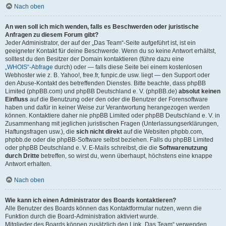
Nach oben
An wen soll ich mich wenden, falls es Beschwerden oder juristische
Anfragen zu diesem Forum gibt?
Jeder Administrator, der auf der „Das Team“-Seite aufgeführt ist, ist ein
geeigneter Kontakt für deine Beschwerde. Wenn du so keine Antwort erhältst,
solltest du den Besitzer der Domain kontaktieren (führe dazu eine
„WHOIS“-Abfrage
durch) oder — falls diese Seite bei einem kostenlosen
Webhoster wie z. B. Yahoo!, free.fr, funpic.de usw. liegt — den Support oder
den Abuse-Kontakt des betreffenden Dienstes. Bitte beachte, dass phpBB
Limited (phpBB.com) und phpBB Deutschland e. V. (phpBB.de)
absolut keinen
Einfluss
auf die Benutzung oder den oder die Benutzer der Forensoftware
haben und dafür in keiner Weise zur Verantwortung herangezogen werden
können. Kontaktiere daher nie phpBB Limited oder phpBB Deutschland e. V. in
Zusammenhang mit jeglichen juristischen Fragen (Unterlassungserklärungen,
Haftungsfragen usw.), die
sich nicht direkt
auf die Websiten phpbb.com,
phpbb.de oder die phpBB-Software selbst beziehen. Falls du phpBB Limited
oder phpBB Deutschland e. V. E-Mails schreibst, die die
Softwarenutzung
durch Dritte
betreffen, so wirst du, wenn überhaupt, höchstens eine knappe
Antwort erhalten.
Nach oben
Wie kann ich einen Administrator des Boards kontaktieren?
Alle Benutzer des Boards können das Kontaktformular nutzen, wenn die
Funktion durch die Board-Administration aktiviert wurde.
Mitglieder des Boards können zusätzlich den Link „Das Team“ verwenden.