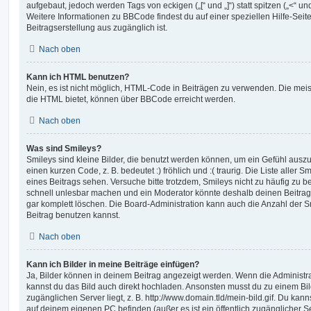
aufgebaut, jedoch werden Tags von eckigen („[“ und „]“) statt spitzen („<“ 
Weitere Informationen zu BBCode findest du auf einer speziellen Hilfe-Seite
Beitragserstellung aus zugänglich ist.
Nach oben
Kann ich HTML benutzen?
Nein, es ist nicht möglich, HTML-Code in Beiträgen zu verwenden. Die mei
die HTML bietet, können über BBCode erreicht werden.
Nach oben
Was sind Smileys?
Smileys sind kleine Bilder, die benutzt werden können, um ein Gefühl auszu
einen kurzen Code, z. B. bedeutet :) fröhlich und :( traurig. Die Liste aller
eines Beitrags sehen. Versuche bitte trotzdem, Smileys nicht zu häufig zu 
schnell unlesbar machen und ein Moderator könnte deshalb deinen Beitrag
gar komplett löschen. Die Board-Administration kann auch die Anzahl der S
Beitrag benutzen kannst.
Nach oben
Kann ich Bilder in meine Beiträge einfügen?
Ja, Bilder können in deinem Beitrag angezeigt werden. Wenn die Administra
kannst du das Bild auch direkt hochladen. Ansonsten musst du zu einem Bild
zugänglichen Server liegt, z. B. http://www.domain.tld/mein-bild.gif. Du kann
auf deinem eigenen PC befinden (außer es ist ein öffentlich zugänglicher Se