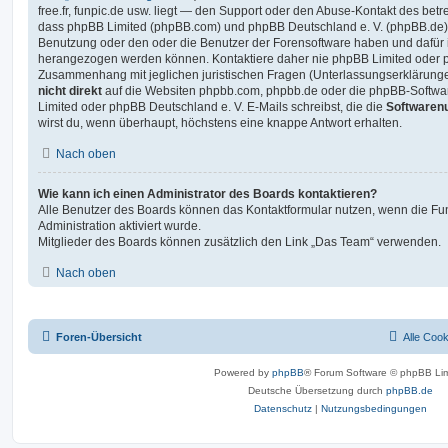
free.fr, funpic.de usw. liegt — den Support oder den Abuse-Kontakt des betr
dass phpBB Limited (phpBB.com) und phpBB Deutschland e. V. (phpBB.de
Benutzung oder den oder die Benutzer der Forensoftware haben und dafür 
herangezogen werden können. Kontaktiere daher nie phpBB Limited oder p
Zusammenhang mit jeglichen juristischen Fragen (Unterlassungserklärunge
nicht direkt
auf die Websiten phpbb.com, phpbb.de oder die phpBB-Softwar
Limited oder phpBB Deutschland e. V. E-Mails schreibst, die die
Softwarenu
wirst du, wenn überhaupt, höchstens eine knappe Antwort erhalten.
Nach oben
Wie kann ich einen Administrator des Boards kontaktieren?
Alle Benutzer des Boards können das Kontaktformular nutzen, wenn die Fun
Administration aktiviert wurde.
Mitglieder des Boards können zusätzlich den Link „Das Team“ verwenden.
Nach oben
Foren-Übersicht
Alle Coo
Powered by
phpBB
® Forum Software © phpBB Lim
Deutsche Übersetzung durch
phpBB.de
Datenschutz
|
Nutzungsbedingungen