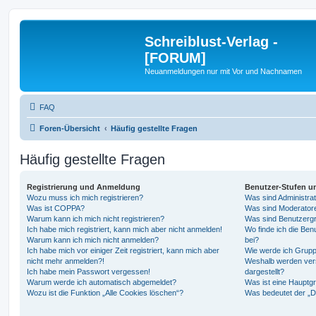
Schreiblust-Verlag -
[FORUM]
Neuanmeldungen nur mit Vor und Nachnamen
FAQ
Foren-Übersicht
Häufig gestellte Fragen
Häufig gestellte Fragen
Registrierung und Anmeldung
Benutzer-Stufen u
Wozu muss ich mich registrieren?
Was sind Administra
Was ist COPPA?
Was sind Moderator
Warum kann ich mich nicht registrieren?
Was sind Benutzerg
Ich habe mich registriert, kann mich aber nicht anmelden!
Wo finde ich die Ben
Warum kann ich mich nicht anmelden?
bei?
Ich habe mich vor einiger Zeit registriert, kann mich aber
Wie werde ich Grupp
nicht mehr anmelden?!
Weshalb werden ver
Ich habe mein Passwort vergessen!
dargestellt?
Warum werde ich automatisch abgemeldet?
Was ist eine Hauptg
Wozu ist die Funktion „Alle Cookies löschen“?
Was bedeutet der „Da