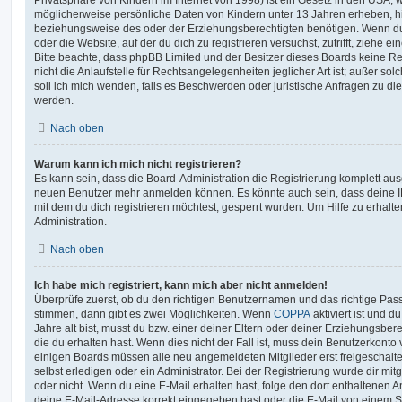
möglicherweise persönliche Daten von Kindern unter 13 Jahren erheben, h
beziehungsweise des oder der Erziehungsberechtigten benötigen. Wenn du di
oder die Website, auf der du dich zu registrieren versuchst, zutrifft, ziehe e
Bitte beachte, dass phpBB Limited und der Besitzer dieses Boards keine 
nicht die Anlaufstelle für Rechtsangelegenheiten jeglicher Art ist; außer so
soll ich mich wenden, falls es Beschwerden oder juristische Anfragen zu d
werden.
Nach oben
Warum kann ich mich nicht registrieren?
Es kann sein, dass die Board-Administration die Registrierung komplett ausg
neuen Benutzer mehr anmelden können. Es könnte auch sein, dass deine 
mit dem du dich registrieren möchtest, gesperrt wurden. Um Hilfe zu erhalt
Administration.
Nach oben
Ich habe mich registriert, kann mich aber nicht anmelden!
Überprüfe zuerst, ob du den richtigen Benutzernamen und das richtige Pa
stimmen, dann gibt es zwei Möglichkeiten. Wenn
COPPA
aktiviert ist und 
Jahre alt bist, musst du bzw. einer deiner Eltern oder deiner Erziehungsbe
die du erhalten hast. Wenn dies nicht der Fall ist, muss dein Benutzerkonto v
einigen Boards müssen alle neu angemeldeten Mitglieder erst freigeschalt
selbst erledigen oder ein Administrator. Bei der Registrierung wurde dir mitget
oder nicht. Wenn du eine E-Mail erhalten hast, folge den dort enthaltenen
deine E-Mail-Adresse korrekt eingegeben hast oder die E-Mail von einem S