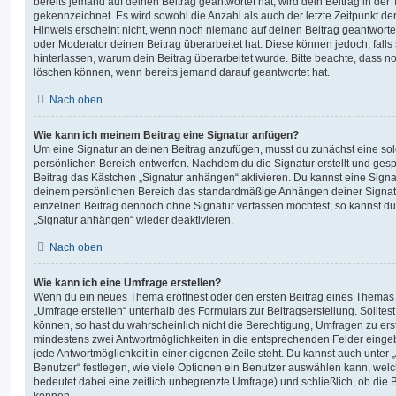
bereits jemand auf deinen Beitrag geantwortet hat, wird dein Beitrag in der
gekennzeichnet. Es wird sowohl die Anzahl als auch der letzte Zeitpunkt d
Hinweis erscheint nicht, wenn noch niemand auf deinen Beitrag geantwortet
oder Moderator deinen Beitrag überarbeitet hat. Diese können jedoch, falls s
hinterlassen, warum dein Beitrag überarbeitet wurde. Bitte beachte, dass n
löschen können, wenn bereits jemand darauf geantwortet hat.
Nach oben
Wie kann ich meinem Beitrag eine Signatur anfügen?
Um eine Signatur an deinen Beitrag anzufügen, musst du zunächst eine sol
persönlichen Bereich entwerfen. Nachdem du die Signatur erstellt und gesp
Beitrag das Kästchen „Signatur anhängen“ aktivieren. Du kannst eine Signa
deinem persönlichen Bereich das standardmäßige Anhängen deiner Signatu
einzelnen Beitrag dennoch ohne Signatur verfassen möchtest, so kannst du 
„Signatur anhängen“ wieder deaktivieren.
Nach oben
Wie kann ich eine Umfrage erstellen?
Wenn du ein neues Thema eröffnest oder den ersten Beitrag eines Themas be
„Umfrage erstellen“ unterhalb des Formulars zur Beitragserstellung. Solltes
können, so hast du wahrscheinlich nicht die Berechtigung, Umfragen zu erste
mindestens zwei Antwortmöglichkeiten in die entsprechenden Felder eingeb
jede Antwortmöglichkeit in einer eigenen Zeile steht. Du kannst auch unter
Benutzer“ festlegen, wie viele Optionen ein Benutzer auswählen kann, welche
bedeutet dabei eine zeitlich unbegrenzte Umfrage) und schließlich, ob die
können.