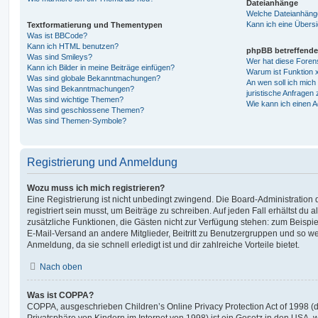
Dateianhänge
Welche Dateianhänge
Kann ich eine Übersi
Textformatierung und Thementypen
Was ist BBCode?
Kann ich HTML benutzen?
phpBB betreffende
Was sind Smileys?
Wer hat diese Foren
Kann ich Bilder in meine Beiträge einfügen?
Warum ist Funktion x
Was sind globale Bekanntmachungen?
An wen soll ich mic
Was sind Bekanntmachungen?
juristische Anfragen
Was sind wichtige Themen?
Wie kann ich einen A
Was sind geschlossene Themen?
Was sind Themen-Symbole?
Registrierung und Anmeldung
Wozu muss ich mich registrieren?
Eine Registrierung ist nicht unbedingt zwingend. Die Board-Administration
registriert sein musst, um Beiträge zu schreiben. Auf jeden Fall erhältst du als
zusätzliche Funktionen, die Gästen nicht zur Verfügung stehen: zum Beispiel
E-Mail-Versand an andere Mitglieder, Beitritt zu Benutzergruppen und so wei
Anmeldung, da sie schnell erledigt ist und dir zahlreiche Vorteile bietet.
Nach oben
Was ist COPPA?
COPPA, ausgeschrieben Children’s Online Privacy Protection Act of 1998 (
Privatsphäre von Kindern im Internet von 1998) ist ein Gesetz in den USA, w