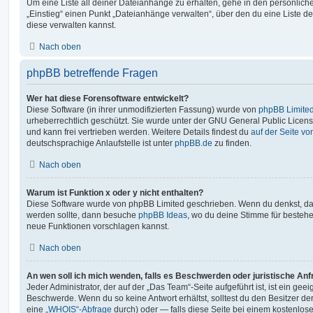
Um eine Liste all deiner Dateianhänge zu erhalten, gehe in den persönliche
„Einstieg“ einen Punkt „Dateianhänge verwalten“, über den du eine Liste d
diese verwalten kannst.
Nach oben
phpBB betreffende Fragen
Wer hat diese Forensoftware entwickelt?
Diese Software (in ihrer unmodifizierten Fassung) wurde von
phpBB Limite
urheberrechtlich geschützt. Sie wurde unter der GNU General Public License
und kann frei vertrieben werden. Weitere Details findest du
auf der Seite v
deutschsprachige Anlaufstelle ist unter
phpBB.de
zu finden.
Nach oben
Warum ist Funktion x oder y nicht enthalten?
Diese Software wurde von phpBB Limited geschrieben. Wenn du denkst, das
werden sollte, dann besuche
phpBB Ideas
, wo du deine Stimme für beste
neue Funktionen vorschlagen kannst.
Nach oben
An wen soll ich mich wenden, falls es Beschwerden oder juristische An
Jeder Administrator, der auf der „Das Team“-Seite aufgeführt ist, ist ein geei
Beschwerde. Wenn du so keine Antwort erhältst, solltest du den Besitzer de
eine
„WHOIS“-Abfrage
durch) oder — falls diese Seite bei einem kostenlos