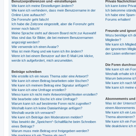
Benutzerpräferenzen und -einstellungen
Private Nachrichte
Wie kann ich meine Einstellungen ändern?
Ich kann keine Priva
Wie kann ich verhindern, dass mein Benutzername in der
Ich bekomme ständig
Online-Liste auftaucht?
Ich habe eine Spam-E
Die Forenuhr geht falsch!
Forums erhalten!
Ich habe die Zeitzone eingestellt, aber die Forenuhr geht
immer noch falsch!
Freunde und ignori
Meine Sprache steht auf diesem Board nicht zur Auswahl!
Wozu benötige ich di
Was sind das für Bilder, die bei meinem Benutzernamen
Mitglieder?
angezeigt werden?
Wie kann ich Mitglied
Wie verwende ich einen Avatar?
der ignorierten Mitg
Was ist mein Rang und wie kann ich ihn ändern?
den Listen entfernen
Wenn ich bei einem Benutzer auf den E-Mail-Link klicke,
werde ich aufgefordert, mich anzumelden.
Die Foren durchsu
Wie kann ich ein Fo
Beiträge schreiben
Weshalb erhalte ich 
Wie erstelle ich ein neues Thema oder eine Antwort?
Warum bekomme ich b
Wie kann ich einen Beitrag bearbeiten oder löschen?
Wie kann ich nach M
Wie kann ich meinem Beitrag eine Signatur anfügen?
Wie kann ich meine 
Wie kann ich eine Umfrage erstellen?
Wieso kann ich nicht mehr Antwortmöglichkeiten erstellen?
Abonnements und 
Wie bearbeite oder lösche ich eine Umfrage?
Was ist der Untersc
Warum kann ich auf bestimmte Foren nicht zugreifen?
einem Abonnements 
Weshalb kann ich keine Dateianhänge anfügen?
Wie kann ich ein Les
Weshalb wurde ich verwarnt?
Thema abonnieren?
Wie kann ich Beiträge den Moderatoren melden?
Wie kann ich ein Fo
Was bewirkt die „Speichern“-Schaltfläche beim Schreiben
Wie deaktiviere ich
eines Beitrags?
Warum muss mein Beitrag erst freigegeben werden?
Wie markiere ich ein Thema als neu?