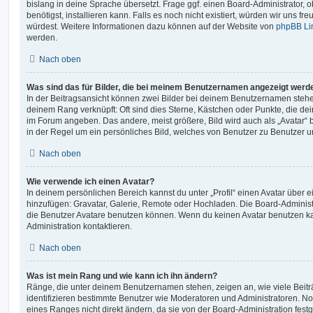
bislang in deine Sprache übersetzt. Frage ggf. einen Board-Administrator, 
benötigst, installieren kann. Falls es noch nicht existiert, würden wir uns f
würdest. Weitere Informationen dazu können auf der Website von
phpBB Li
werden.
Nach oben
Was sind das für Bilder, die bei meinem Benutzernamen angezeigt werd
In der Beitragsansicht können zwei Bilder bei deinem Benutzernamen stehen.
deinem Rang verknüpft: Oft sind dies Sterne, Kästchen oder Punkte, die de
im Forum angeben. Das andere, meist größere, Bild wird auch als „Avatar“ b
in der Regel um ein persönliches Bild, welches von Benutzer zu Benutzer unt
Nach oben
Wie verwende ich einen Avatar?
In deinem persönlichen Bereich kannst du unter „Profil“ einen Avatar über 
hinzufügen: Gravatar, Galerie, Remote oder Hochladen. Die Board-Adminis
die Benutzer Avatare benutzen können. Wenn du keinen Avatar benutzen kan
Administration kontaktieren.
Nach oben
Was ist mein Rang und wie kann ich ihn ändern?
Ränge, die unter deinem Benutzernamen stehen, zeigen an, wie viele Beiträg
identifizieren bestimmte Benutzer wie Moderatoren und Administratoren. N
eines Ranges nicht direkt ändern, da sie von der Board-Administration festg