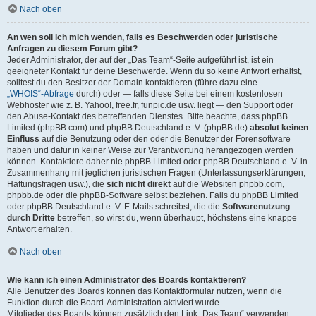
Nach oben
An wen soll ich mich wenden, falls es Beschwerden oder juristische
Anfragen zu diesem Forum gibt?
Jeder Administrator, der auf der „Das Team“-Seite aufgeführt ist, ist ein
geeigneter Kontakt für deine Beschwerde. Wenn du so keine Antwort erhältst,
solltest du den Besitzer der Domain kontaktieren (führe dazu eine
„WHOIS“-Abfrage
durch) oder — falls diese Seite bei einem kostenlosen
Webhoster wie z. B. Yahoo!, free.fr, funpic.de usw. liegt — den Support oder
den Abuse-Kontakt des betreffenden Dienstes. Bitte beachte, dass phpBB
Limited (phpBB.com) und phpBB Deutschland e. V. (phpBB.de)
absolut keinen
Einfluss
auf die Benutzung oder den oder die Benutzer der Forensoftware
haben und dafür in keiner Weise zur Verantwortung herangezogen werden
können. Kontaktiere daher nie phpBB Limited oder phpBB Deutschland e. V. in
Zusammenhang mit jeglichen juristischen Fragen (Unterlassungserklärungen,
Haftungsfragen usw.), die
sich nicht direkt
auf die Websiten phpbb.com,
phpbb.de oder die phpBB-Software selbst beziehen. Falls du phpBB Limited
oder phpBB Deutschland e. V. E-Mails schreibst, die die
Softwarenutzung
durch Dritte
betreffen, so wirst du, wenn überhaupt, höchstens eine knappe
Antwort erhalten.
Nach oben
Wie kann ich einen Administrator des Boards kontaktieren?
Alle Benutzer des Boards können das Kontaktformular nutzen, wenn die
Funktion durch die Board-Administration aktiviert wurde.
Mitglieder des Boards können zusätzlich den Link „Das Team“ verwenden.