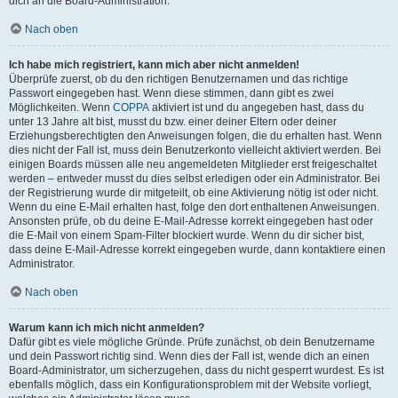
dich an die Board-Administration.
Nach oben
Ich habe mich registriert, kann mich aber nicht anmelden!
Überprüfe zuerst, ob du den richtigen Benutzernamen und das richtige
Passwort eingegeben hast. Wenn diese stimmen, dann gibt es zwei
Möglichkeiten. Wenn
COPPA
aktiviert ist und du angegeben hast, dass du
unter 13 Jahre alt bist, musst du bzw. einer deiner Eltern oder deiner
Erziehungsberechtigten den Anweisungen folgen, die du erhalten hast. Wenn
dies nicht der Fall ist, muss dein Benutzerkonto vielleicht aktiviert werden. Bei
einigen Boards müssen alle neu angemeldeten Mitglieder erst freigeschaltet
werden – entweder musst du dies selbst erledigen oder ein Administrator. Bei
der Registrierung wurde dir mitgeteilt, ob eine Aktivierung nötig ist oder nicht.
Wenn du eine E-Mail erhalten hast, folge den dort enthaltenen Anweisungen.
Ansonsten prüfe, ob du deine E-Mail-Adresse korrekt eingegeben hast oder
die E-Mail von einem Spam-Filter blockiert wurde. Wenn du dir sicher bist,
dass deine E-Mail-Adresse korrekt eingegeben wurde, dann kontaktiere einen
Administrator.
Nach oben
Warum kann ich mich nicht anmelden?
Dafür gibt es viele mögliche Gründe. Prüfe zunächst, ob dein Benutzername
und dein Passwort richtig sind. Wenn dies der Fall ist, wende dich an einen
Board-Administrator, um sicherzugehen, dass du nicht gesperrt wurdest. Es ist
ebenfalls möglich, dass ein Konfigurationsproblem mit der Website vorliegt,