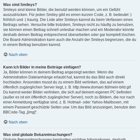
Was sind Smileys?
Smileys sind kleine Bilder, die benutzt werden können, um ein Gefühl
auszudrücken. Für jeden Smiley gibt es einen kurzen Code, z. B. bedeutet :)
fröhlich und :( traurig. Die Liste aller Smileys kannst du beim Verfassen eines
Beitrags sehen. Versuche bitte trotzdem, Smileys nicht zu häufig zu benutzen,
sie können einen Beitrag schnell unlesbar machen und ein Moderator könnte
deshalb deinen Beitrag entsprechend überarbeiten oder gar komplett löschen.
Die Board-Administration kann auch die Anzahl der Smileys begrenzen, die du
in einem Beitrag benutzen kannst.
Nach oben
Kann ich Bilder in meine Beiträge einfügen?
Ja, Bilder können in deinem Beitrag angezeigt werden. Wenn die
Administration Dateianhänge erlaubt hat, kannst du das Bild auch direkt
hochladen. Ansonsten musst du zu einem Bild verlinken, das auf einem
öffentlich zugänglichen Server liegt, z. B. http://www.domain.tld/mein-bild.gif.
Du kannst weder Bilder verlinken, die sich auf deinem eigenen PC befinden
(außer es ist ein öffentlich zugänglicher Server), noch zu Bildern, die nur nach
einer Anmeldung verfügbar sind, z. B. Hotmail- oder Yahoo-Mailboxen, mit
einem Passwort geschützte Seiten usw. Um das Bild anzuzeigen, benutze den
BBCode-Tag „[img]“.
Nach oben
Was sind globale Bekanntmachungen?
Globale Bekanntmachungen beinhalten wichtige Informationen, deshalb