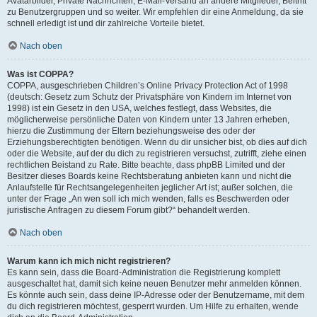
Avatarbilder, Private Nachrichten, E-Mail-Versand an andere Mitglieder, Beitritt
zu Benutzergruppen und so weiter. Wir empfehlen dir eine Anmeldung, da sie
schnell erledigt ist und dir zahlreiche Vorteile bietet.
Nach oben
Was ist COPPA?
COPPA, ausgeschrieben Children’s Online Privacy Protection Act of 1998
(deutsch: Gesetz zum Schutz der Privatsphäre von Kindern im Internet von
1998) ist ein Gesetz in den USA, welches festlegt, dass Websites, die
möglicherweise persönliche Daten von Kindern unter 13 Jahren erheben,
hierzu die Zustimmung der Eltern beziehungsweise des oder der
Erziehungsberechtigten benötigen. Wenn du dir unsicher bist, ob dies auf dich
oder die Website, auf der du dich zu registrieren versuchst, zutrifft, ziehe einen
rechtlichen Beistand zu Rate. Bitte beachte, dass phpBB Limited und der
Besitzer dieses Boards keine Rechtsberatung anbieten kann und nicht die
Anlaufstelle für Rechtsangelegenheiten jeglicher Art ist; außer solchen, die
unter der Frage „An wen soll ich mich wenden, falls es Beschwerden oder
juristische Anfragen zu diesem Forum gibt?“ behandelt werden.
Nach oben
Warum kann ich mich nicht registrieren?
Es kann sein, dass die Board-Administration die Registrierung komplett
ausgeschaltet hat, damit sich keine neuen Benutzer mehr anmelden können.
Es könnte auch sein, dass deine IP-Adresse oder der Benutzername, mit dem
du dich registrieren möchtest, gesperrt wurden. Um Hilfe zu erhalten, wende