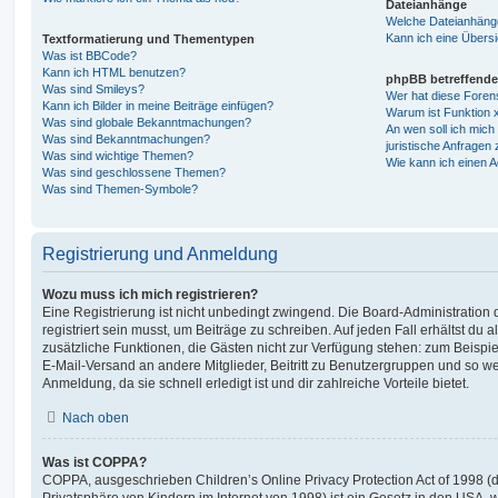
Dateianhänge
Welche Dateianhänge
Kann ich eine Übersi
Textformatierung und Thementypen
Was ist BBCode?
Kann ich HTML benutzen?
phpBB betreffende
Was sind Smileys?
Wer hat diese Foren
Kann ich Bilder in meine Beiträge einfügen?
Warum ist Funktion x
Was sind globale Bekanntmachungen?
An wen soll ich mic
Was sind Bekanntmachungen?
juristische Anfragen
Was sind wichtige Themen?
Wie kann ich einen A
Was sind geschlossene Themen?
Was sind Themen-Symbole?
Registrierung und Anmeldung
Wozu muss ich mich registrieren?
Eine Registrierung ist nicht unbedingt zwingend. Die Board-Administration
registriert sein musst, um Beiträge zu schreiben. Auf jeden Fall erhältst du als
zusätzliche Funktionen, die Gästen nicht zur Verfügung stehen: zum Beispiel
E-Mail-Versand an andere Mitglieder, Beitritt zu Benutzergruppen und so wei
Anmeldung, da sie schnell erledigt ist und dir zahlreiche Vorteile bietet.
Nach oben
Was ist COPPA?
COPPA, ausgeschrieben Children’s Online Privacy Protection Act of 1998 (
Privatsphäre von Kindern im Internet von 1998) ist ein Gesetz in den USA, w