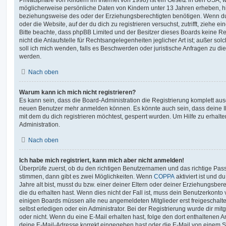
möglicherweise persönliche Daten von Kindern unter 13 Jahren erheben, h
beziehungsweise des oder der Erziehungsberechtigten benötigen. Wenn du di
oder die Website, auf der du dich zu registrieren versuchst, zutrifft, ziehe e
Bitte beachte, dass phpBB Limited und der Besitzer dieses Boards keine 
nicht die Anlaufstelle für Rechtsangelegenheiten jeglicher Art ist; außer so
soll ich mich wenden, falls es Beschwerden oder juristische Anfragen zu d
werden.
Nach oben
Warum kann ich mich nicht registrieren?
Es kann sein, dass die Board-Administration die Registrierung komplett ausg
neuen Benutzer mehr anmelden können. Es könnte auch sein, dass deine 
mit dem du dich registrieren möchtest, gesperrt wurden. Um Hilfe zu erhalt
Administration.
Nach oben
Ich habe mich registriert, kann mich aber nicht anmelden!
Überprüfe zuerst, ob du den richtigen Benutzernamen und das richtige Pa
stimmen, dann gibt es zwei Möglichkeiten. Wenn
COPPA
aktiviert ist und 
Jahre alt bist, musst du bzw. einer deiner Eltern oder deiner Erziehungsbe
die du erhalten hast. Wenn dies nicht der Fall ist, muss dein Benutzerkonto v
einigen Boards müssen alle neu angemeldeten Mitglieder erst freigeschalt
selbst erledigen oder ein Administrator. Bei der Registrierung wurde dir mitget
oder nicht. Wenn du eine E-Mail erhalten hast, folge den dort enthaltenen
deine E-Mail-Adresse korrekt eingegeben hast oder die E-Mail von einem S