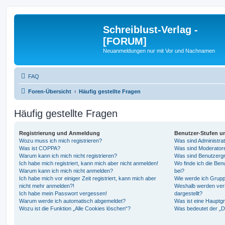
Schreiblust-Verlag -
[FORUM]
Neuanmeldungen nur mit Vor und Nachnamen
FAQ
Foren-Übersicht
Häufig gestellte Fragen
Häufig gestellte Fragen
Registrierung und Anmeldung
Benutzer-Stufen u
Wozu muss ich mich registrieren?
Was sind Administra
Was ist COPPA?
Was sind Moderator
Warum kann ich mich nicht registrieren?
Was sind Benutzerg
Ich habe mich registriert, kann mich aber nicht anmelden!
Wo finde ich die Ben
Warum kann ich mich nicht anmelden?
bei?
Ich habe mich vor einiger Zeit registriert, kann mich aber
Wie werde ich Grupp
nicht mehr anmelden?!
Weshalb werden ver
Ich habe mein Passwort vergessen!
dargestellt?
Warum werde ich automatisch abgemeldet?
Was ist eine Hauptg
Wozu ist die Funktion „Alle Cookies löschen“?
Was bedeutet der „Da