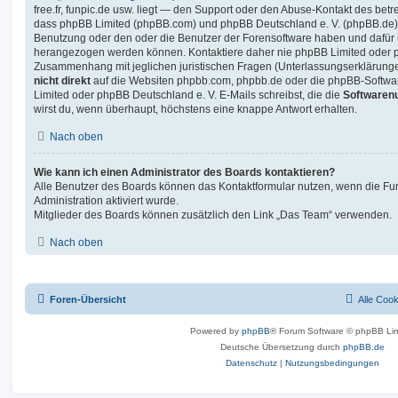
free.fr, funpic.de usw. liegt — den Support oder den Abuse-Kontakt des betr
dass phpBB Limited (phpBB.com) und phpBB Deutschland e. V. (phpBB.de
Benutzung oder den oder die Benutzer der Forensoftware haben und dafür 
herangezogen werden können. Kontaktiere daher nie phpBB Limited oder p
Zusammenhang mit jeglichen juristischen Fragen (Unterlassungserklärunge
nicht direkt
auf die Websiten phpbb.com, phpbb.de oder die phpBB-Softwar
Limited oder phpBB Deutschland e. V. E-Mails schreibst, die die
Softwarenu
wirst du, wenn überhaupt, höchstens eine knappe Antwort erhalten.
Nach oben
Wie kann ich einen Administrator des Boards kontaktieren?
Alle Benutzer des Boards können das Kontaktformular nutzen, wenn die Fun
Administration aktiviert wurde.
Mitglieder des Boards können zusätzlich den Link „Das Team“ verwenden.
Nach oben
Foren-Übersicht
Alle Coo
Powered by
phpBB
® Forum Software © phpBB Lim
Deutsche Übersetzung durch
phpBB.de
Datenschutz
|
Nutzungsbedingungen