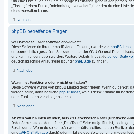
Um eine Liste all deiner Dateianhänge zu erhalten, gehe in den persönliche
„Einstieg“ einen Punkt „Dateianhänge verwalten“, über den du eine Liste d
diese verwalten kannst.
Nach oben
phpBB betreffende Fragen
Wer hat diese Forensoftware entwickelt?
Diese Software (in ihrer unmodifizierten Fassung) wurde von
phpBB Limite
urheberrechtlich geschützt. Sie wurde unter der GNU General Public License
und kann frei vertrieben werden. Weitere Details findest du
auf der Seite v
deutschsprachige Anlaufstelle ist unter
phpBB.de
zu finden.
Nach oben
Warum ist Funktion x oder y nicht enthalten?
Diese Software wurde von phpBB Limited geschrieben. Wenn du denkst, das
werden sollte, dann besuche
phpBB Ideas
, wo du deine Stimme für beste
neue Funktionen vorschlagen kannst.
Nach oben
An wen soll ich mich wenden, falls es Beschwerden oder juristische An
Jeder Administrator, der auf der „Das Team“-Seite aufgeführt ist, ist ein geei
Beschwerde. Wenn du so keine Antwort erhältst, solltest du den Besitzer de
eine
„WHOIS“-Abfrage
durch) oder — falls diese Seite bei einem kostenlos