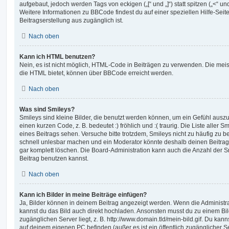
aufgebaut, jedoch werden Tags von eckigen („[“ und „]“) statt spitzen („<“ 
Weitere Informationen zu BBCode findest du auf einer speziellen Hilfe-Seite
Beitragserstellung aus zugänglich ist.
Nach oben
Kann ich HTML benutzen?
Nein, es ist nicht möglich, HTML-Code in Beiträgen zu verwenden. Die mei
die HTML bietet, können über BBCode erreicht werden.
Nach oben
Was sind Smileys?
Smileys sind kleine Bilder, die benutzt werden können, um ein Gefühl auszu
einen kurzen Code, z. B. bedeutet :) fröhlich und :( traurig. Die Liste aller
eines Beitrags sehen. Versuche bitte trotzdem, Smileys nicht zu häufig zu 
schnell unlesbar machen und ein Moderator könnte deshalb deinen Beitrag
gar komplett löschen. Die Board-Administration kann auch die Anzahl der S
Beitrag benutzen kannst.
Nach oben
Kann ich Bilder in meine Beiträge einfügen?
Ja, Bilder können in deinem Beitrag angezeigt werden. Wenn die Administra
kannst du das Bild auch direkt hochladen. Ansonsten musst du zu einem Bild
zugänglichen Server liegt, z. B. http://www.domain.tld/mein-bild.gif. Du kann
auf deinem eigenen PC befinden (außer es ist ein öffentlich zugänglicher Se