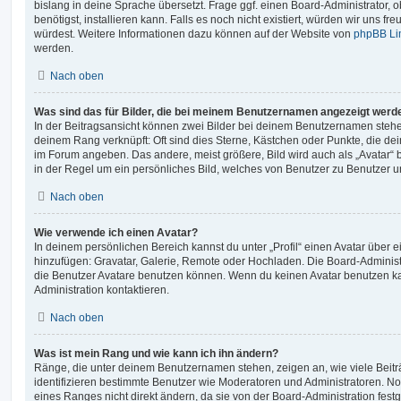
bislang in deine Sprache übersetzt. Frage ggf. einen Board-Administrator, 
benötigst, installieren kann. Falls es noch nicht existiert, würden wir uns f
würdest. Weitere Informationen dazu können auf der Website von
phpBB Li
werden.
Nach oben
Was sind das für Bilder, die bei meinem Benutzernamen angezeigt werd
In der Beitragsansicht können zwei Bilder bei deinem Benutzernamen stehen.
deinem Rang verknüpft: Oft sind dies Sterne, Kästchen oder Punkte, die de
im Forum angeben. Das andere, meist größere, Bild wird auch als „Avatar“ b
in der Regel um ein persönliches Bild, welches von Benutzer zu Benutzer unt
Nach oben
Wie verwende ich einen Avatar?
In deinem persönlichen Bereich kannst du unter „Profil“ einen Avatar über 
hinzufügen: Gravatar, Galerie, Remote oder Hochladen. Die Board-Adminis
die Benutzer Avatare benutzen können. Wenn du keinen Avatar benutzen kan
Administration kontaktieren.
Nach oben
Was ist mein Rang und wie kann ich ihn ändern?
Ränge, die unter deinem Benutzernamen stehen, zeigen an, wie viele Beiträg
identifizieren bestimmte Benutzer wie Moderatoren und Administratoren. N
eines Ranges nicht direkt ändern, da sie von der Board-Administration festg