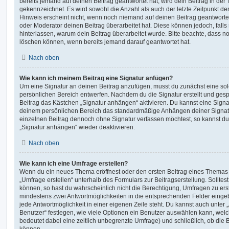
bereits jemand auf deinen Beitrag geantwortet hat, wird dein Beitrag in der
gekennzeichnet. Es wird sowohl die Anzahl als auch der letzte Zeitpunkt d
Hinweis erscheint nicht, wenn noch niemand auf deinen Beitrag geantwortet
oder Moderator deinen Beitrag überarbeitet hat. Diese können jedoch, falls s
hinterlassen, warum dein Beitrag überarbeitet wurde. Bitte beachte, dass n
löschen können, wenn bereits jemand darauf geantwortet hat.
Nach oben
Wie kann ich meinem Beitrag eine Signatur anfügen?
Um eine Signatur an deinen Beitrag anzufügen, musst du zunächst eine sol
persönlichen Bereich entwerfen. Nachdem du die Signatur erstellt und gesp
Beitrag das Kästchen „Signatur anhängen“ aktivieren. Du kannst eine Signa
deinem persönlichen Bereich das standardmäßige Anhängen deiner Signatu
einzelnen Beitrag dennoch ohne Signatur verfassen möchtest, so kannst du 
„Signatur anhängen“ wieder deaktivieren.
Nach oben
Wie kann ich eine Umfrage erstellen?
Wenn du ein neues Thema eröffnest oder den ersten Beitrag eines Themas be
„Umfrage erstellen“ unterhalb des Formulars zur Beitragserstellung. Solltes
können, so hast du wahrscheinlich nicht die Berechtigung, Umfragen zu erste
mindestens zwei Antwortmöglichkeiten in die entsprechenden Felder eingeb
jede Antwortmöglichkeit in einer eigenen Zeile steht. Du kannst auch unter
Benutzer“ festlegen, wie viele Optionen ein Benutzer auswählen kann, welche
bedeutet dabei eine zeitlich unbegrenzte Umfrage) und schließlich, ob die
können.