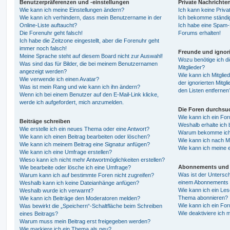
Benutzerpräferenzen und -einstellungen
Private Nachrichte
Wie kann ich meine Einstellungen ändern?
Ich kann keine Priva
Wie kann ich verhindern, dass mein Benutzername in der
Ich bekomme ständig
Online-Liste auftaucht?
Ich habe eine Spam-E
Die Forenuhr geht falsch!
Forums erhalten!
Ich habe die Zeitzone eingestellt, aber die Forenuhr geht
immer noch falsch!
Freunde und ignori
Meine Sprache steht auf diesem Board nicht zur Auswahl!
Wozu benötige ich di
Was sind das für Bilder, die bei meinem Benutzernamen
Mitglieder?
angezeigt werden?
Wie kann ich Mitglied
Wie verwende ich einen Avatar?
der ignorierten Mitg
Was ist mein Rang und wie kann ich ihn ändern?
den Listen entfernen
Wenn ich bei einem Benutzer auf den E-Mail-Link klicke,
werde ich aufgefordert, mich anzumelden.
Die Foren durchsu
Wie kann ich ein Fo
Beiträge schreiben
Weshalb erhalte ich 
Wie erstelle ich ein neues Thema oder eine Antwort?
Warum bekomme ich b
Wie kann ich einen Beitrag bearbeiten oder löschen?
Wie kann ich nach M
Wie kann ich meinem Beitrag eine Signatur anfügen?
Wie kann ich meine 
Wie kann ich eine Umfrage erstellen?
Wieso kann ich nicht mehr Antwortmöglichkeiten erstellen?
Abonnements und 
Wie bearbeite oder lösche ich eine Umfrage?
Was ist der Untersc
Warum kann ich auf bestimmte Foren nicht zugreifen?
einem Abonnements 
Weshalb kann ich keine Dateianhänge anfügen?
Wie kann ich ein Les
Weshalb wurde ich verwarnt?
Thema abonnieren?
Wie kann ich Beiträge den Moderatoren melden?
Wie kann ich ein Fo
Was bewirkt die „Speichern“-Schaltfläche beim Schreiben
Wie deaktiviere ich
eines Beitrags?
Warum muss mein Beitrag erst freigegeben werden?
Wie markiere ich ein Thema als neu?