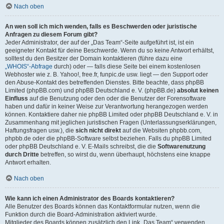
Nach oben
An wen soll ich mich wenden, falls es Beschwerden oder juristische
Anfragen zu diesem Forum gibt?
Jeder Administrator, der auf der „Das Team“-Seite aufgeführt ist, ist ein
geeigneter Kontakt für deine Beschwerde. Wenn du so keine Antwort erhältst,
solltest du den Besitzer der Domain kontaktieren (führe dazu eine
„WHOIS“-Abfrage
durch) oder — falls diese Seite bei einem kostenlosen
Webhoster wie z. B. Yahoo!, free.fr, funpic.de usw. liegt — den Support oder
den Abuse-Kontakt des betreffenden Dienstes. Bitte beachte, dass phpBB
Limited (phpBB.com) und phpBB Deutschland e. V. (phpBB.de)
absolut keinen
Einfluss
auf die Benutzung oder den oder die Benutzer der Forensoftware
haben und dafür in keiner Weise zur Verantwortung herangezogen werden
können. Kontaktiere daher nie phpBB Limited oder phpBB Deutschland e. V. in
Zusammenhang mit jeglichen juristischen Fragen (Unterlassungserklärungen,
Haftungsfragen usw.), die
sich nicht direkt
auf die Websiten phpbb.com,
phpbb.de oder die phpBB-Software selbst beziehen. Falls du phpBB Limited
oder phpBB Deutschland e. V. E-Mails schreibst, die die
Softwarenutzung
durch Dritte
betreffen, so wirst du, wenn überhaupt, höchstens eine knappe
Antwort erhalten.
Nach oben
Wie kann ich einen Administrator des Boards kontaktieren?
Alle Benutzer des Boards können das Kontaktformular nutzen, wenn die
Funktion durch die Board-Administration aktiviert wurde.
Mitglieder des Boards können zusätzlich den Link „Das Team“ verwenden.