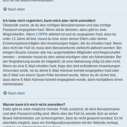
dich an die Board-Administration.
Nach oben
Ich habe mich registriert, kann mich aber nicht anmelden!
Überprüfe zuerst, ob du den richtigen Benutzernamen und das richtige
Passwort eingegeben hast. Wenn diese stimmen, dann gibt es zwei
Möglichkeiten. Wenn
COPPA
aktiviert ist und du angegeben hast, dass du
unter 13 Jahre alt bist, musst du bzw. einer deiner Eltern oder deiner
Erziehungsberechtigten den Anweisungen folgen, die du erhalten hast. Wenn
dies nicht der Fall ist, muss dein Benutzerkonto vielleicht aktiviert werden. Bei
einigen Boards müssen alle neu angemeldeten Mitglieder erst freigeschaltet
werden – entweder musst du dies selbst erledigen oder ein Administrator. Bei
der Registrierung wurde dir mitgeteilt, ob eine Aktivierung nötig ist oder nicht.
Wenn du eine E-Mail erhalten hast, folge den dort enthaltenen Anweisungen.
Ansonsten prüfe, ob du deine E-Mail-Adresse korrekt eingegeben hast oder
die E-Mail von einem Spam-Filter blockiert wurde. Wenn du dir sicher bist,
dass deine E-Mail-Adresse korrekt eingegeben wurde, dann kontaktiere einen
Administrator.
Nach oben
Warum kann ich mich nicht anmelden?
Dafür gibt es viele mögliche Gründe. Prüfe zunächst, ob dein Benutzername
und dein Passwort richtig sind. Wenn dies der Fall ist, wende dich an einen
Board-Administrator, um sicherzugehen, dass du nicht gesperrt wurdest. Es ist
ebenfalls möglich, dass ein Konfigurationsproblem mit der Website vorliegt,