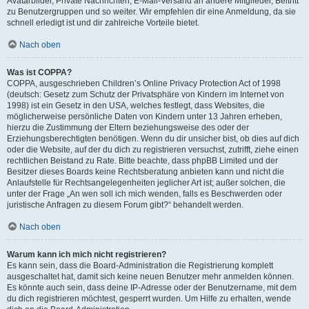
Avatarbilder, Private Nachrichten, E-Mail-Versand an andere Mitglieder, Beitritt
zu Benutzergruppen und so weiter. Wir empfehlen dir eine Anmeldung, da sie
schnell erledigt ist und dir zahlreiche Vorteile bietet.
Nach oben
Was ist COPPA?
COPPA, ausgeschrieben Children’s Online Privacy Protection Act of 1998
(deutsch: Gesetz zum Schutz der Privatsphäre von Kindern im Internet von
1998) ist ein Gesetz in den USA, welches festlegt, dass Websites, die
möglicherweise persönliche Daten von Kindern unter 13 Jahren erheben,
hierzu die Zustimmung der Eltern beziehungsweise des oder der
Erziehungsberechtigten benötigen. Wenn du dir unsicher bist, ob dies auf dich
oder die Website, auf der du dich zu registrieren versuchst, zutrifft, ziehe einen
rechtlichen Beistand zu Rate. Bitte beachte, dass phpBB Limited und der
Besitzer dieses Boards keine Rechtsberatung anbieten kann und nicht die
Anlaufstelle für Rechtsangelegenheiten jeglicher Art ist; außer solchen, die
unter der Frage „An wen soll ich mich wenden, falls es Beschwerden oder
juristische Anfragen zu diesem Forum gibt?“ behandelt werden.
Nach oben
Warum kann ich mich nicht registrieren?
Es kann sein, dass die Board-Administration die Registrierung komplett
ausgeschaltet hat, damit sich keine neuen Benutzer mehr anmelden können.
Es könnte auch sein, dass deine IP-Adresse oder der Benutzername, mit dem
du dich registrieren möchtest, gesperrt wurden. Um Hilfe zu erhalten, wende