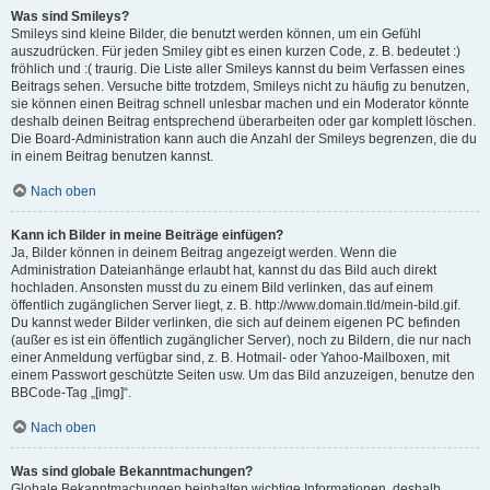
Was sind Smileys?
Smileys sind kleine Bilder, die benutzt werden können, um ein Gefühl
auszudrücken. Für jeden Smiley gibt es einen kurzen Code, z. B. bedeutet :)
fröhlich und :( traurig. Die Liste aller Smileys kannst du beim Verfassen eines
Beitrags sehen. Versuche bitte trotzdem, Smileys nicht zu häufig zu benutzen,
sie können einen Beitrag schnell unlesbar machen und ein Moderator könnte
deshalb deinen Beitrag entsprechend überarbeiten oder gar komplett löschen.
Die Board-Administration kann auch die Anzahl der Smileys begrenzen, die du
in einem Beitrag benutzen kannst.
Nach oben
Kann ich Bilder in meine Beiträge einfügen?
Ja, Bilder können in deinem Beitrag angezeigt werden. Wenn die
Administration Dateianhänge erlaubt hat, kannst du das Bild auch direkt
hochladen. Ansonsten musst du zu einem Bild verlinken, das auf einem
öffentlich zugänglichen Server liegt, z. B. http://www.domain.tld/mein-bild.gif.
Du kannst weder Bilder verlinken, die sich auf deinem eigenen PC befinden
(außer es ist ein öffentlich zugänglicher Server), noch zu Bildern, die nur nach
einer Anmeldung verfügbar sind, z. B. Hotmail- oder Yahoo-Mailboxen, mit
einem Passwort geschützte Seiten usw. Um das Bild anzuzeigen, benutze den
BBCode-Tag „[img]“.
Nach oben
Was sind globale Bekanntmachungen?
Globale Bekanntmachungen beinhalten wichtige Informationen, deshalb