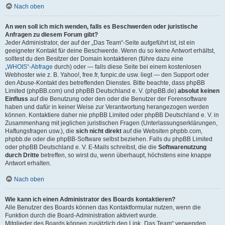
Nach oben
An wen soll ich mich wenden, falls es Beschwerden oder juristische
Anfragen zu diesem Forum gibt?
Jeder Administrator, der auf der „Das Team“-Seite aufgeführt ist, ist ein
geeigneter Kontakt für deine Beschwerde. Wenn du so keine Antwort erhältst,
solltest du den Besitzer der Domain kontaktieren (führe dazu eine
„WHOIS“-Abfrage
durch) oder — falls diese Seite bei einem kostenlosen
Webhoster wie z. B. Yahoo!, free.fr, funpic.de usw. liegt — den Support oder
den Abuse-Kontakt des betreffenden Dienstes. Bitte beachte, dass phpBB
Limited (phpBB.com) und phpBB Deutschland e. V. (phpBB.de)
absolut keinen
Einfluss
auf die Benutzung oder den oder die Benutzer der Forensoftware
haben und dafür in keiner Weise zur Verantwortung herangezogen werden
können. Kontaktiere daher nie phpBB Limited oder phpBB Deutschland e. V. in
Zusammenhang mit jeglichen juristischen Fragen (Unterlassungserklärungen,
Haftungsfragen usw.), die
sich nicht direkt
auf die Websiten phpbb.com,
phpbb.de oder die phpBB-Software selbst beziehen. Falls du phpBB Limited
oder phpBB Deutschland e. V. E-Mails schreibst, die die
Softwarenutzung
durch Dritte
betreffen, so wirst du, wenn überhaupt, höchstens eine knappe
Antwort erhalten.
Nach oben
Wie kann ich einen Administrator des Boards kontaktieren?
Alle Benutzer des Boards können das Kontaktformular nutzen, wenn die
Funktion durch die Board-Administration aktiviert wurde.
Mitglieder des Boards können zusätzlich den Link „Das Team“ verwenden.