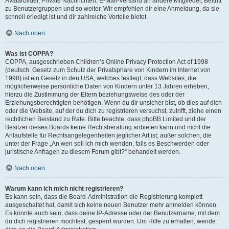
Avatarbilder, Private Nachrichten, E-Mail-Versand an andere Mitglieder, Beitritt
zu Benutzergruppen und so weiter. Wir empfehlen dir eine Anmeldung, da sie
schnell erledigt ist und dir zahlreiche Vorteile bietet.
Nach oben
Was ist COPPA?
COPPA, ausgeschrieben Children’s Online Privacy Protection Act of 1998
(deutsch: Gesetz zum Schutz der Privatsphäre von Kindern im Internet von
1998) ist ein Gesetz in den USA, welches festlegt, dass Websites, die
möglicherweise persönliche Daten von Kindern unter 13 Jahren erheben,
hierzu die Zustimmung der Eltern beziehungsweise des oder der
Erziehungsberechtigten benötigen. Wenn du dir unsicher bist, ob dies auf dich
oder die Website, auf der du dich zu registrieren versuchst, zutrifft, ziehe einen
rechtlichen Beistand zu Rate. Bitte beachte, dass phpBB Limited und der
Besitzer dieses Boards keine Rechtsberatung anbieten kann und nicht die
Anlaufstelle für Rechtsangelegenheiten jeglicher Art ist; außer solchen, die
unter der Frage „An wen soll ich mich wenden, falls es Beschwerden oder
juristische Anfragen zu diesem Forum gibt?“ behandelt werden.
Nach oben
Warum kann ich mich nicht registrieren?
Es kann sein, dass die Board-Administration die Registrierung komplett
ausgeschaltet hat, damit sich keine neuen Benutzer mehr anmelden können.
Es könnte auch sein, dass deine IP-Adresse oder der Benutzername, mit dem
du dich registrieren möchtest, gesperrt wurden. Um Hilfe zu erhalten, wende