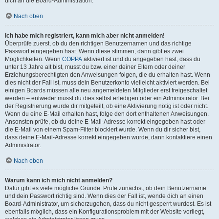
dich an die Board-Administration.
Nach oben
Ich habe mich registriert, kann mich aber nicht anmelden!
Überprüfe zuerst, ob du den richtigen Benutzernamen und das richtige
Passwort eingegeben hast. Wenn diese stimmen, dann gibt es zwei
Möglichkeiten. Wenn
COPPA
aktiviert ist und du angegeben hast, dass du
unter 13 Jahre alt bist, musst du bzw. einer deiner Eltern oder deiner
Erziehungsberechtigten den Anweisungen folgen, die du erhalten hast. Wenn
dies nicht der Fall ist, muss dein Benutzerkonto vielleicht aktiviert werden. Bei
einigen Boards müssen alle neu angemeldeten Mitglieder erst freigeschaltet
werden – entweder musst du dies selbst erledigen oder ein Administrator. Bei
der Registrierung wurde dir mitgeteilt, ob eine Aktivierung nötig ist oder nicht.
Wenn du eine E-Mail erhalten hast, folge den dort enthaltenen Anweisungen.
Ansonsten prüfe, ob du deine E-Mail-Adresse korrekt eingegeben hast oder
die E-Mail von einem Spam-Filter blockiert wurde. Wenn du dir sicher bist,
dass deine E-Mail-Adresse korrekt eingegeben wurde, dann kontaktiere einen
Administrator.
Nach oben
Warum kann ich mich nicht anmelden?
Dafür gibt es viele mögliche Gründe. Prüfe zunächst, ob dein Benutzername
und dein Passwort richtig sind. Wenn dies der Fall ist, wende dich an einen
Board-Administrator, um sicherzugehen, dass du nicht gesperrt wurdest. Es ist
ebenfalls möglich, dass ein Konfigurationsproblem mit der Website vorliegt,