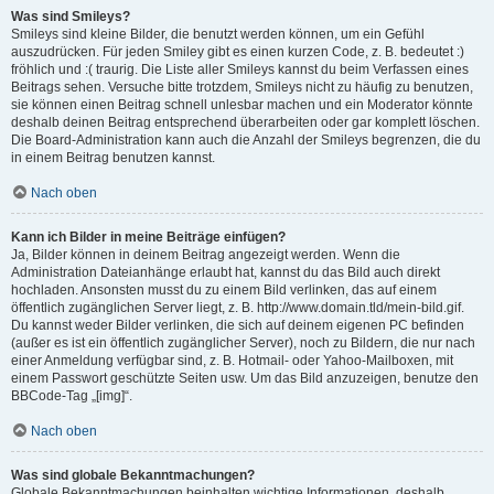
Was sind Smileys?
Smileys sind kleine Bilder, die benutzt werden können, um ein Gefühl
auszudrücken. Für jeden Smiley gibt es einen kurzen Code, z. B. bedeutet :)
fröhlich und :( traurig. Die Liste aller Smileys kannst du beim Verfassen eines
Beitrags sehen. Versuche bitte trotzdem, Smileys nicht zu häufig zu benutzen,
sie können einen Beitrag schnell unlesbar machen und ein Moderator könnte
deshalb deinen Beitrag entsprechend überarbeiten oder gar komplett löschen.
Die Board-Administration kann auch die Anzahl der Smileys begrenzen, die du
in einem Beitrag benutzen kannst.
Nach oben
Kann ich Bilder in meine Beiträge einfügen?
Ja, Bilder können in deinem Beitrag angezeigt werden. Wenn die
Administration Dateianhänge erlaubt hat, kannst du das Bild auch direkt
hochladen. Ansonsten musst du zu einem Bild verlinken, das auf einem
öffentlich zugänglichen Server liegt, z. B. http://www.domain.tld/mein-bild.gif.
Du kannst weder Bilder verlinken, die sich auf deinem eigenen PC befinden
(außer es ist ein öffentlich zugänglicher Server), noch zu Bildern, die nur nach
einer Anmeldung verfügbar sind, z. B. Hotmail- oder Yahoo-Mailboxen, mit
einem Passwort geschützte Seiten usw. Um das Bild anzuzeigen, benutze den
BBCode-Tag „[img]“.
Nach oben
Was sind globale Bekanntmachungen?
Globale Bekanntmachungen beinhalten wichtige Informationen, deshalb