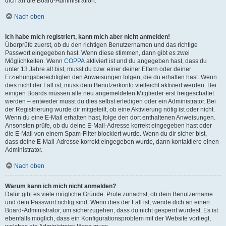
dich an die Board-Administration.
Nach oben
Ich habe mich registriert, kann mich aber nicht anmelden!
Überprüfe zuerst, ob du den richtigen Benutzernamen und das richtige
Passwort eingegeben hast. Wenn diese stimmen, dann gibt es zwei
Möglichkeiten. Wenn
COPPA
aktiviert ist und du angegeben hast, dass du
unter 13 Jahre alt bist, musst du bzw. einer deiner Eltern oder deiner
Erziehungsberechtigten den Anweisungen folgen, die du erhalten hast. Wenn
dies nicht der Fall ist, muss dein Benutzerkonto vielleicht aktiviert werden. Bei
einigen Boards müssen alle neu angemeldeten Mitglieder erst freigeschaltet
werden – entweder musst du dies selbst erledigen oder ein Administrator. Bei
der Registrierung wurde dir mitgeteilt, ob eine Aktivierung nötig ist oder nicht.
Wenn du eine E-Mail erhalten hast, folge den dort enthaltenen Anweisungen.
Ansonsten prüfe, ob du deine E-Mail-Adresse korrekt eingegeben hast oder
die E-Mail von einem Spam-Filter blockiert wurde. Wenn du dir sicher bist,
dass deine E-Mail-Adresse korrekt eingegeben wurde, dann kontaktiere einen
Administrator.
Nach oben
Warum kann ich mich nicht anmelden?
Dafür gibt es viele mögliche Gründe. Prüfe zunächst, ob dein Benutzername
und dein Passwort richtig sind. Wenn dies der Fall ist, wende dich an einen
Board-Administrator, um sicherzugehen, dass du nicht gesperrt wurdest. Es ist
ebenfalls möglich, dass ein Konfigurationsproblem mit der Website vorliegt,