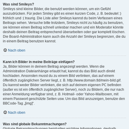
Was sind Smileys?
Smileys sind kleine Bilder, die benutzt werden können, um ein Gefühl
auszudrücken. Für jeden Smiley gibt es einen kurzen Code, z. B. bedeutet :)
fröhlich und :( traurig. Die Liste aller Smileys kannst du beim Verfassen eines
Beitrags sehen. Versuche bitte trotzdem, Smileys nicht zu häufig zu benutzen,
sie können einen Beitrag schnell unlesbar machen und ein Moderator könnte
deshalb deinen Beitrag entsprechend überarbeiten oder gar komplett löschen.
Die Board-Administration kann auch die Anzahl der Smileys begrenzen, die du
in einem Beitrag benutzen kannst.
Nach oben
Kann ich Bilder in meine Beiträge einfügen?
Ja, Bilder können in deinem Beitrag angezeigt werden. Wenn die
Administration Dateianhänge erlaubt hat, kannst du das Bild auch direkt
hochladen. Ansonsten musst du zu einem Bild verlinken, das auf einem
öffentlich zugänglichen Server liegt, z. B. http://www.domain.tld/mein-bild.gif.
Du kannst weder Bilder verlinken, die sich auf deinem eigenen PC befinden
(außer es ist ein öffentlich zugänglicher Server), noch zu Bildern, die nur nach
einer Anmeldung verfügbar sind, z. B. Hotmail- oder Yahoo-Mailboxen, mit
einem Passwort geschützte Seiten usw. Um das Bild anzuzeigen, benutze den
BBCode-Tag „[img]“.
Nach oben
Was sind globale Bekanntmachungen?
Globale Bekanntmachungen beinhalten wichtige Informationen, deshalb