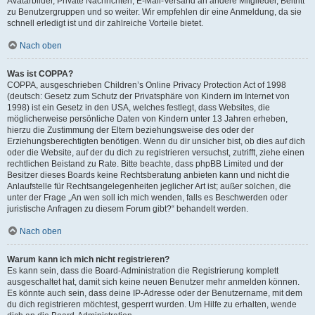
Avatarbilder, Private Nachrichten, E-Mail-Versand an andere Mitglieder, Beitritt
zu Benutzergruppen und so weiter. Wir empfehlen dir eine Anmeldung, da sie
schnell erledigt ist und dir zahlreiche Vorteile bietet.
Nach oben
Was ist COPPA?
COPPA, ausgeschrieben Children’s Online Privacy Protection Act of 1998
(deutsch: Gesetz zum Schutz der Privatsphäre von Kindern im Internet von
1998) ist ein Gesetz in den USA, welches festlegt, dass Websites, die
möglicherweise persönliche Daten von Kindern unter 13 Jahren erheben,
hierzu die Zustimmung der Eltern beziehungsweise des oder der
Erziehungsberechtigten benötigen. Wenn du dir unsicher bist, ob dies auf dich
oder die Website, auf der du dich zu registrieren versuchst, zutrifft, ziehe einen
rechtlichen Beistand zu Rate. Bitte beachte, dass phpBB Limited und der
Besitzer dieses Boards keine Rechtsberatung anbieten kann und nicht die
Anlaufstelle für Rechtsangelegenheiten jeglicher Art ist; außer solchen, die
unter der Frage „An wen soll ich mich wenden, falls es Beschwerden oder
juristische Anfragen zu diesem Forum gibt?“ behandelt werden.
Nach oben
Warum kann ich mich nicht registrieren?
Es kann sein, dass die Board-Administration die Registrierung komplett
ausgeschaltet hat, damit sich keine neuen Benutzer mehr anmelden können.
Es könnte auch sein, dass deine IP-Adresse oder der Benutzername, mit dem
du dich registrieren möchtest, gesperrt wurden. Um Hilfe zu erhalten, wende