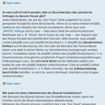
Nach oben
An wen soll ich mich wenden, falls es Beschwerden oder juristische
Anfragen zu diesem Forum gibt?
Jeder Administrator, der auf der „Das Team“-Seite aufgeführt ist, ist ein
geeigneter Kontakt für deine Beschwerde. Wenn du so keine Antwort erhältst,
solltest du den Besitzer der Domain kontaktieren (führe dazu eine
„WHOIS“-Abfrage
durch) oder — falls diese Seite bei einem kostenlosen
Webhoster wie z. B. Yahoo!, free.fr, funpic.de usw. liegt — den Support oder
den Abuse-Kontakt des betreffenden Dienstes. Bitte beachte, dass phpBB
Limited (phpBB.com) und phpBB Deutschland e. V. (phpBB.de)
absolut keinen
Einfluss
auf die Benutzung oder den oder die Benutzer der Forensoftware
haben und dafür in keiner Weise zur Verantwortung herangezogen werden
können. Kontaktiere daher nie phpBB Limited oder phpBB Deutschland e. V. in
Zusammenhang mit jeglichen juristischen Fragen (Unterlassungserklärungen,
Haftungsfragen usw.), die
sich nicht direkt
auf die Websiten phpbb.com,
phpbb.de oder die phpBB-Software selbst beziehen. Falls du phpBB Limited
oder phpBB Deutschland e. V. E-Mails schreibst, die die
Softwarenutzung
durch Dritte
betreffen, so wirst du, wenn überhaupt, höchstens eine knappe
Antwort erhalten.
Nach oben
Wie kann ich einen Administrator des Boards kontaktieren?
Alle Benutzer des Boards können das Kontaktformular nutzen, wenn die
Funktion durch die Board-Administration aktiviert wurde.
Mitglieder des Boards können zusätzlich den Link „Das Team“ verwenden.