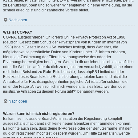
Avatarbilder, Private Nachrichten, E-Mail-Versand an andere Mitglieder, Beitritt
zu Benutzergruppen und so weiter. Wir empfehlen dir eine Anmeldung, da sie
schnell erledigt ist und dir zahlreiche Vorteile bietet.
Nach oben
Was ist COPPA?
COPPA, ausgeschrieben Children’s Online Privacy Protection Act of 1998
(deutsch: Gesetz zum Schutz der Privatsphäre von Kindern im Internet von
1998) ist ein Gesetz in den USA, welches festlegt, dass Websites, die
möglicherweise persönliche Daten von Kindern unter 13 Jahren erheben,
hierzu die Zustimmung der Eltern beziehungsweise des oder der
Erziehungsberechtigten benötigen. Wenn du dir unsicher bist, ob dies auf dich
oder die Website, auf der du dich zu registrieren versuchst, zutrifft, ziehe einen
rechtlichen Beistand zu Rate. Bitte beachte, dass phpBB Limited und der
Besitzer dieses Boards keine Rechtsberatung anbieten kann und nicht die
Anlaufstelle für Rechtsangelegenheiten jeglicher Art ist; außer solchen, die
unter der Frage „An wen soll ich mich wenden, falls es Beschwerden oder
juristische Anfragen zu diesem Forum gibt?“ behandelt werden.
Nach oben
Warum kann ich mich nicht registrieren?
Es kann sein, dass die Board-Administration die Registrierung komplett
ausgeschaltet hat, damit sich keine neuen Benutzer mehr anmelden können.
Es könnte auch sein, dass deine IP-Adresse oder der Benutzername, mit dem
du dich registrieren möchtest, gesperrt wurden. Um Hilfe zu erhalten, wende