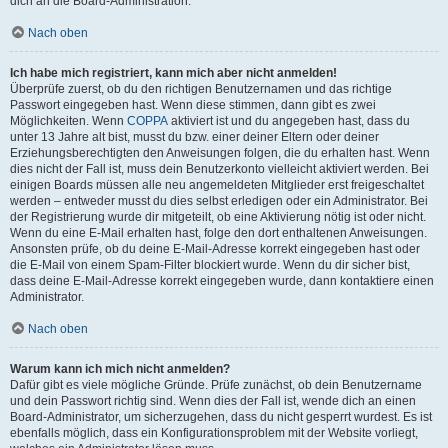
dich an die Board-Administration.
Nach oben
Ich habe mich registriert, kann mich aber nicht anmelden!
Überprüfe zuerst, ob du den richtigen Benutzernamen und das richtige
Passwort eingegeben hast. Wenn diese stimmen, dann gibt es zwei
Möglichkeiten. Wenn
COPPA
aktiviert ist und du angegeben hast, dass du
unter 13 Jahre alt bist, musst du bzw. einer deiner Eltern oder deiner
Erziehungsberechtigten den Anweisungen folgen, die du erhalten hast. Wenn
dies nicht der Fall ist, muss dein Benutzerkonto vielleicht aktiviert werden. Bei
einigen Boards müssen alle neu angemeldeten Mitglieder erst freigeschaltet
werden – entweder musst du dies selbst erledigen oder ein Administrator. Bei
der Registrierung wurde dir mitgeteilt, ob eine Aktivierung nötig ist oder nicht.
Wenn du eine E-Mail erhalten hast, folge den dort enthaltenen Anweisungen.
Ansonsten prüfe, ob du deine E-Mail-Adresse korrekt eingegeben hast oder
die E-Mail von einem Spam-Filter blockiert wurde. Wenn du dir sicher bist,
dass deine E-Mail-Adresse korrekt eingegeben wurde, dann kontaktiere einen
Administrator.
Nach oben
Warum kann ich mich nicht anmelden?
Dafür gibt es viele mögliche Gründe. Prüfe zunächst, ob dein Benutzername
und dein Passwort richtig sind. Wenn dies der Fall ist, wende dich an einen
Board-Administrator, um sicherzugehen, dass du nicht gesperrt wurdest. Es ist
ebenfalls möglich, dass ein Konfigurationsproblem mit der Website vorliegt,