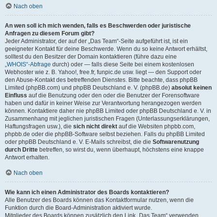
Nach oben
An wen soll ich mich wenden, falls es Beschwerden oder juristische
Anfragen zu diesem Forum gibt?
Jeder Administrator, der auf der „Das Team“-Seite aufgeführt ist, ist ein
geeigneter Kontakt für deine Beschwerde. Wenn du so keine Antwort erhältst,
solltest du den Besitzer der Domain kontaktieren (führe dazu eine
„WHOIS“-Abfrage
durch) oder — falls diese Seite bei einem kostenlosen
Webhoster wie z. B. Yahoo!, free.fr, funpic.de usw. liegt — den Support oder
den Abuse-Kontakt des betreffenden Dienstes. Bitte beachte, dass phpBB
Limited (phpBB.com) und phpBB Deutschland e. V. (phpBB.de)
absolut keinen
Einfluss
auf die Benutzung oder den oder die Benutzer der Forensoftware
haben und dafür in keiner Weise zur Verantwortung herangezogen werden
können. Kontaktiere daher nie phpBB Limited oder phpBB Deutschland e. V. in
Zusammenhang mit jeglichen juristischen Fragen (Unterlassungserklärungen,
Haftungsfragen usw.), die
sich nicht direkt
auf die Websiten phpbb.com,
phpbb.de oder die phpBB-Software selbst beziehen. Falls du phpBB Limited
oder phpBB Deutschland e. V. E-Mails schreibst, die die
Softwarenutzung
durch Dritte
betreffen, so wirst du, wenn überhaupt, höchstens eine knappe
Antwort erhalten.
Nach oben
Wie kann ich einen Administrator des Boards kontaktieren?
Alle Benutzer des Boards können das Kontaktformular nutzen, wenn die
Funktion durch die Board-Administration aktiviert wurde.
Mitglieder des Boards können zusätzlich den Link „Das Team“ verwenden.