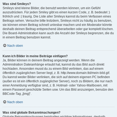
Was sind Smileys?
Smileys sind kleine Bilder, die benutzt werden können, um ein Gefühl
auszudrücken. Für jeden Smiley gibt es einen kurzen Code, z. B. bedeutet :)
fröhlich und :( traurig. Die Liste aller Smileys kannst du beim Verfassen eines
Beitrags sehen. Versuche bitte trotzdem, Smileys nicht zu häufig zu benutzen,
sie können einen Beitrag schnell unlesbar machen und ein Moderator könnte
deshalb deinen Beitrag entsprechend überarbeiten oder gar komplett löschen.
Die Board-Administration kann auch die Anzahl der Smileys begrenzen, die du
in einem Beitrag benutzen kannst.
Nach oben
Kann ich Bilder in meine Beiträge einfügen?
Ja, Bilder können in deinem Beitrag angezeigt werden. Wenn die
Administration Dateianhänge erlaubt hat, kannst du das Bild auch direkt
hochladen. Ansonsten musst du zu einem Bild verlinken, das auf einem
öffentlich zugänglichen Server liegt, z. B. http://www.domain.tld/mein-bild.gif.
Du kannst weder Bilder verlinken, die sich auf deinem eigenen PC befinden
(außer es ist ein öffentlich zugänglicher Server), noch zu Bildern, die nur nach
einer Anmeldung verfügbar sind, z. B. Hotmail- oder Yahoo-Mailboxen, mit
einem Passwort geschützte Seiten usw. Um das Bild anzuzeigen, benutze den
BBCode-Tag „[img]“.
Nach oben
Was sind globale Bekanntmachungen?
Globale Bekanntmachungen beinhalten wichtige Informationen, deshalb