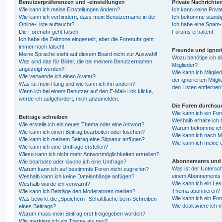
Benutzerpräferenzen und -einstellungen
Private Nachrichte
Wie kann ich meine Einstellungen ändern?
Ich kann keine Priva
Wie kann ich verhindern, dass mein Benutzername in der
Ich bekomme ständig
Online-Liste auftaucht?
Ich habe eine Spam-E
Die Forenuhr geht falsch!
Forums erhalten!
Ich habe die Zeitzone eingestellt, aber die Forenuhr geht
immer noch falsch!
Freunde und ignori
Meine Sprache steht auf diesem Board nicht zur Auswahl!
Wozu benötige ich di
Was sind das für Bilder, die bei meinem Benutzernamen
Mitglieder?
angezeigt werden?
Wie kann ich Mitglied
Wie verwende ich einen Avatar?
der ignorierten Mitg
Was ist mein Rang und wie kann ich ihn ändern?
den Listen entfernen
Wenn ich bei einem Benutzer auf den E-Mail-Link klicke,
werde ich aufgefordert, mich anzumelden.
Die Foren durchsu
Wie kann ich ein Fo
Beiträge schreiben
Weshalb erhalte ich 
Wie erstelle ich ein neues Thema oder eine Antwort?
Warum bekomme ich b
Wie kann ich einen Beitrag bearbeiten oder löschen?
Wie kann ich nach M
Wie kann ich meinem Beitrag eine Signatur anfügen?
Wie kann ich meine 
Wie kann ich eine Umfrage erstellen?
Wieso kann ich nicht mehr Antwortmöglichkeiten erstellen?
Abonnements und 
Wie bearbeite oder lösche ich eine Umfrage?
Was ist der Untersc
Warum kann ich auf bestimmte Foren nicht zugreifen?
einem Abonnements 
Weshalb kann ich keine Dateianhänge anfügen?
Wie kann ich ein Les
Weshalb wurde ich verwarnt?
Thema abonnieren?
Wie kann ich Beiträge den Moderatoren melden?
Wie kann ich ein Fo
Was bewirkt die „Speichern“-Schaltfläche beim Schreiben
Wie deaktiviere ich
eines Beitrags?
Warum muss mein Beitrag erst freigegeben werden?
Wie markiere ich ein Thema als neu?