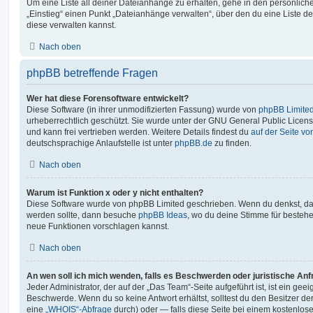
Um eine Liste all deiner Dateianhänge zu erhalten, gehe in den persönliche
„Einstieg“ einen Punkt „Dateianhänge verwalten“, über den du eine Liste d
diese verwalten kannst.
Nach oben
phpBB betreffende Fragen
Wer hat diese Forensoftware entwickelt?
Diese Software (in ihrer unmodifizierten Fassung) wurde von
phpBB Limite
urheberrechtlich geschützt. Sie wurde unter der GNU General Public License
und kann frei vertrieben werden. Weitere Details findest du
auf der Seite v
deutschsprachige Anlaufstelle ist unter
phpBB.de
zu finden.
Nach oben
Warum ist Funktion x oder y nicht enthalten?
Diese Software wurde von phpBB Limited geschrieben. Wenn du denkst, das
werden sollte, dann besuche
phpBB Ideas
, wo du deine Stimme für beste
neue Funktionen vorschlagen kannst.
Nach oben
An wen soll ich mich wenden, falls es Beschwerden oder juristische An
Jeder Administrator, der auf der „Das Team“-Seite aufgeführt ist, ist ein geei
Beschwerde. Wenn du so keine Antwort erhältst, solltest du den Besitzer de
eine
„WHOIS“-Abfrage
durch) oder — falls diese Seite bei einem kostenlos