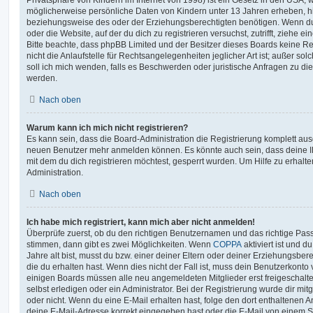
möglicherweise persönliche Daten von Kindern unter 13 Jahren erheben, h
beziehungsweise des oder der Erziehungsberechtigten benötigen. Wenn du di
oder die Website, auf der du dich zu registrieren versuchst, zutrifft, ziehe e
Bitte beachte, dass phpBB Limited und der Besitzer dieses Boards keine 
nicht die Anlaufstelle für Rechtsangelegenheiten jeglicher Art ist; außer so
soll ich mich wenden, falls es Beschwerden oder juristische Anfragen zu d
werden.
Nach oben
Warum kann ich mich nicht registrieren?
Es kann sein, dass die Board-Administration die Registrierung komplett ausg
neuen Benutzer mehr anmelden können. Es könnte auch sein, dass deine 
mit dem du dich registrieren möchtest, gesperrt wurden. Um Hilfe zu erhalt
Administration.
Nach oben
Ich habe mich registriert, kann mich aber nicht anmelden!
Überprüfe zuerst, ob du den richtigen Benutzernamen und das richtige Pa
stimmen, dann gibt es zwei Möglichkeiten. Wenn
COPPA
aktiviert ist und 
Jahre alt bist, musst du bzw. einer deiner Eltern oder deiner Erziehungsbe
die du erhalten hast. Wenn dies nicht der Fall ist, muss dein Benutzerkonto v
einigen Boards müssen alle neu angemeldeten Mitglieder erst freigeschalt
selbst erledigen oder ein Administrator. Bei der Registrierung wurde dir mitget
oder nicht. Wenn du eine E-Mail erhalten hast, folge den dort enthaltenen
deine E-Mail-Adresse korrekt eingegeben hast oder die E-Mail von einem S