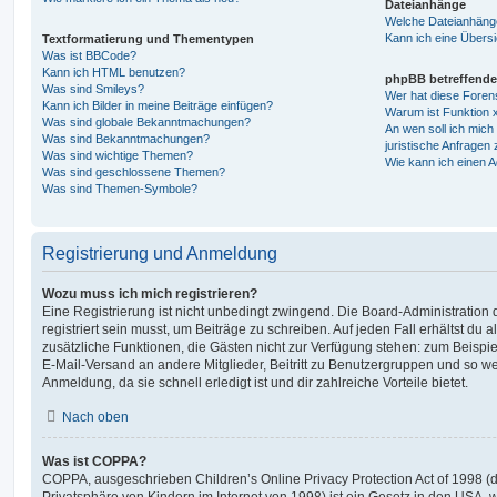
Dateianhänge
Welche Dateianhänge
Kann ich eine Übersi
Textformatierung und Thementypen
Was ist BBCode?
Kann ich HTML benutzen?
phpBB betreffende
Was sind Smileys?
Wer hat diese Foren
Kann ich Bilder in meine Beiträge einfügen?
Warum ist Funktion x
Was sind globale Bekanntmachungen?
An wen soll ich mic
Was sind Bekanntmachungen?
juristische Anfragen
Was sind wichtige Themen?
Wie kann ich einen A
Was sind geschlossene Themen?
Was sind Themen-Symbole?
Registrierung und Anmeldung
Wozu muss ich mich registrieren?
Eine Registrierung ist nicht unbedingt zwingend. Die Board-Administration
registriert sein musst, um Beiträge zu schreiben. Auf jeden Fall erhältst du als
zusätzliche Funktionen, die Gästen nicht zur Verfügung stehen: zum Beispiel
E-Mail-Versand an andere Mitglieder, Beitritt zu Benutzergruppen und so wei
Anmeldung, da sie schnell erledigt ist und dir zahlreiche Vorteile bietet.
Nach oben
Was ist COPPA?
COPPA, ausgeschrieben Children’s Online Privacy Protection Act of 1998 (
Privatsphäre von Kindern im Internet von 1998) ist ein Gesetz in den USA, w