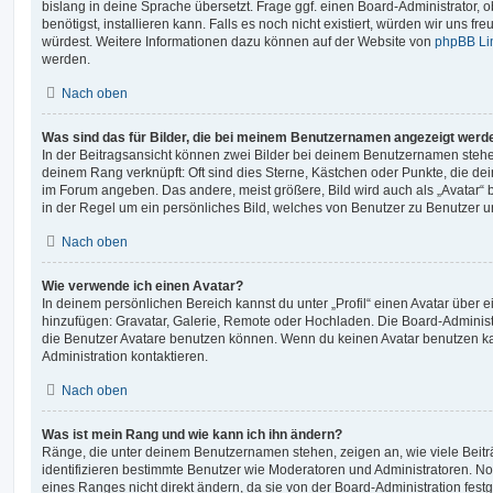
bislang in deine Sprache übersetzt. Frage ggf. einen Board-Administrator, 
benötigst, installieren kann. Falls es noch nicht existiert, würden wir uns f
würdest. Weitere Informationen dazu können auf der Website von
phpBB Li
werden.
Nach oben
Was sind das für Bilder, die bei meinem Benutzernamen angezeigt werd
In der Beitragsansicht können zwei Bilder bei deinem Benutzernamen stehen.
deinem Rang verknüpft: Oft sind dies Sterne, Kästchen oder Punkte, die de
im Forum angeben. Das andere, meist größere, Bild wird auch als „Avatar“ b
in der Regel um ein persönliches Bild, welches von Benutzer zu Benutzer unt
Nach oben
Wie verwende ich einen Avatar?
In deinem persönlichen Bereich kannst du unter „Profil“ einen Avatar über 
hinzufügen: Gravatar, Galerie, Remote oder Hochladen. Die Board-Adminis
die Benutzer Avatare benutzen können. Wenn du keinen Avatar benutzen kan
Administration kontaktieren.
Nach oben
Was ist mein Rang und wie kann ich ihn ändern?
Ränge, die unter deinem Benutzernamen stehen, zeigen an, wie viele Beiträg
identifizieren bestimmte Benutzer wie Moderatoren und Administratoren. N
eines Ranges nicht direkt ändern, da sie von der Board-Administration festg