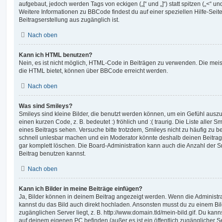
aufgebaut, jedoch werden Tags von eckigen („[“ und „]“) statt spitzen („<“ 
Weitere Informationen zu BBCode findest du auf einer speziellen Hilfe-Seite
Beitragserstellung aus zugänglich ist.
Nach oben
Kann ich HTML benutzen?
Nein, es ist nicht möglich, HTML-Code in Beiträgen zu verwenden. Die mei
die HTML bietet, können über BBCode erreicht werden.
Nach oben
Was sind Smileys?
Smileys sind kleine Bilder, die benutzt werden können, um ein Gefühl auszu
einen kurzen Code, z. B. bedeutet :) fröhlich und :( traurig. Die Liste aller
eines Beitrags sehen. Versuche bitte trotzdem, Smileys nicht zu häufig zu 
schnell unlesbar machen und ein Moderator könnte deshalb deinen Beitrag
gar komplett löschen. Die Board-Administration kann auch die Anzahl der S
Beitrag benutzen kannst.
Nach oben
Kann ich Bilder in meine Beiträge einfügen?
Ja, Bilder können in deinem Beitrag angezeigt werden. Wenn die Administra
kannst du das Bild auch direkt hochladen. Ansonsten musst du zu einem Bild
zugänglichen Server liegt, z. B. http://www.domain.tld/mein-bild.gif. Du kann
auf deinem eigenen PC befinden (außer es ist ein öffentlich zugänglicher Se