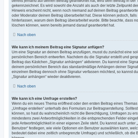
bereits jemand auf deinen Beitrag geantwortet hat, wird dein Beitrag in der
gekennzeichnet. Es wird sowohl die Anzahl als auch der letzte Zeitpunkt d
Hinweis erscheint nicht, wenn noch niemand auf deinen Beitrag geantwortet
oder Moderator deinen Beitrag überarbeitet hat. Diese können jedoch, falls s
hinterlassen, warum dein Beitrag überarbeitet wurde. Bitte beachte, dass n
löschen können, wenn bereits jemand darauf geantwortet hat.
Nach oben
Wie kann ich meinem Beitrag eine Signatur anfügen?
Um eine Signatur an deinen Beitrag anzufügen, musst du zunächst eine sol
persönlichen Bereich entwerfen. Nachdem du die Signatur erstellt und gesp
Beitrag das Kästchen „Signatur anhängen“ aktivieren. Du kannst eine Signa
deinem persönlichen Bereich das standardmäßige Anhängen deiner Signatu
einzelnen Beitrag dennoch ohne Signatur verfassen möchtest, so kannst du 
„Signatur anhängen“ wieder deaktivieren.
Nach oben
Wie kann ich eine Umfrage erstellen?
Wenn du ein neues Thema eröffnest oder den ersten Beitrag eines Themas be
„Umfrage erstellen“ unterhalb des Formulars zur Beitragserstellung. Solltes
können, so hast du wahrscheinlich nicht die Berechtigung, Umfragen zu erste
mindestens zwei Antwortmöglichkeiten in die entsprechenden Felder eingeb
jede Antwortmöglichkeit in einer eigenen Zeile steht. Du kannst auch unter
Benutzer“ festlegen, wie viele Optionen ein Benutzer auswählen kann, welche
bedeutet dabei eine zeitlich unbegrenzte Umfrage) und schließlich, ob die
können.