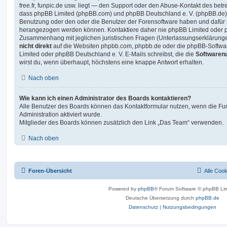
free.fr, funpic.de usw. liegt — den Support oder den Abuse-Kontakt des betr
dass phpBB Limited (phpBB.com) und phpBB Deutschland e. V. (phpBB.de
Benutzung oder den oder die Benutzer der Forensoftware haben und dafür 
herangezogen werden können. Kontaktiere daher nie phpBB Limited oder p
Zusammenhang mit jeglichen juristischen Fragen (Unterlassungserklärunge
nicht direkt
auf die Websiten phpbb.com, phpbb.de oder die phpBB-Softwar
Limited oder phpBB Deutschland e. V. E-Mails schreibst, die die
Softwarenu
wirst du, wenn überhaupt, höchstens eine knappe Antwort erhalten.
Nach oben
Wie kann ich einen Administrator des Boards kontaktieren?
Alle Benutzer des Boards können das Kontaktformular nutzen, wenn die Fun
Administration aktiviert wurde.
Mitglieder des Boards können zusätzlich den Link „Das Team“ verwenden.
Nach oben
Foren-Übersicht
Alle Coo
Powered by
phpBB
® Forum Software © phpBB Lim
Deutsche Übersetzung durch
phpBB.de
Datenschutz
|
Nutzungsbedingungen