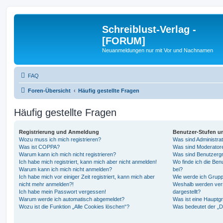
Schreiblust-Verlag -
[FORUM]
Neuanmeldungen nur mit Vor und Nachnamen
FAQ
Foren-Übersicht
Häufig gestellte Fragen
Häufig gestellte Fragen
Registrierung und Anmeldung
Benutzer-Stufen u
Wozu muss ich mich registrieren?
Was sind Administra
Was ist COPPA?
Was sind Moderator
Warum kann ich mich nicht registrieren?
Was sind Benutzerg
Ich habe mich registriert, kann mich aber nicht anmelden!
Wo finde ich die Ben
Warum kann ich mich nicht anmelden?
bei?
Ich habe mich vor einiger Zeit registriert, kann mich aber
Wie werde ich Grupp
nicht mehr anmelden?!
Weshalb werden ver
Ich habe mein Passwort vergessen!
dargestellt?
Warum werde ich automatisch abgemeldet?
Was ist eine Hauptg
Wozu ist die Funktion „Alle Cookies löschen“?
Was bedeutet der „Da