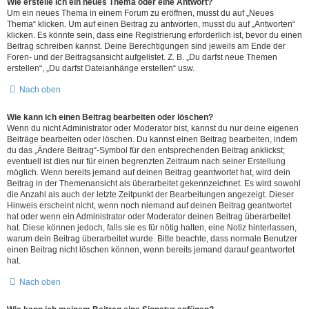
Wie erstelle ich ein neues Thema oder eine Antwort?
Um ein neues Thema in einem Forum zu eröffnen, musst du auf „Neues
Thema“ klicken. Um auf einen Beitrag zu antworten, musst du auf „Antworten“
klicken. Es könnte sein, dass eine Registrierung erforderlich ist, bevor du einen
Beitrag schreiben kannst. Deine Berechtigungen sind jeweils am Ende der
Foren- und der Beitragsansicht aufgelistet. Z. B. „Du darfst neue Themen
erstellen“, „Du darfst Dateianhänge erstellen“ usw.
Nach oben
Wie kann ich einen Beitrag bearbeiten oder löschen?
Wenn du nicht Administrator oder Moderator bist, kannst du nur deine eigenen
Beiträge bearbeiten oder löschen. Du kannst einen Beitrag bearbeiten, indem
du das „Ändere Beitrag“-Symbol für den entsprechenden Beitrag anklickst;
eventuell ist dies nur für einen begrenzten Zeitraum nach seiner Erstellung
möglich. Wenn bereits jemand auf deinen Beitrag geantwortet hat, wird dein
Beitrag in der Themenansicht als überarbeitet gekennzeichnet. Es wird sowohl
die Anzahl als auch der letzte Zeitpunkt der Bearbeitungen angezeigt. Dieser
Hinweis erscheint nicht, wenn noch niemand auf deinen Beitrag geantwortet
hat oder wenn ein Administrator oder Moderator deinen Beitrag überarbeitet
hat. Diese können jedoch, falls sie es für nötig halten, eine Notiz hinterlassen,
warum dein Beitrag überarbeitet wurde. Bitte beachte, dass normale Benutzer
einen Beitrag nicht löschen können, wenn bereits jemand darauf geantwortet
hat.
Nach oben