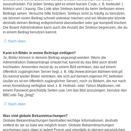
auszudrücken. Für jeden Smiley gibt es einen kurzen Code, z. B. bedeutet :)
fröhlich und :( traurig. Die Liste aller Smileys kannst du beim Verfassen eines
Beitrags sehen. Versuche bitte trotzdem, Smileys nicht zu häufig zu benutzen,
sie können einen Beitrag schnell unlesbar machen und ein Moderator könnte
deshalb deinen Beitrag entsprechend überarbeiten oder gar komplett löschen.
Die Board-Administration kann auch die Anzahl der Smileys begrenzen, die du
in einem Beitrag benutzen kannst.
Nach oben
Kann ich Bilder in meine Beiträge einfügen?
Ja, Bilder können in deinem Beitrag angezeigt werden. Wenn die
Administration Dateianhänge erlaubt hat, kannst du das Bild auch direkt
hochladen. Ansonsten musst du zu einem Bild verlinken, das auf einem
öffentlich zugänglichen Server liegt, z. B. http://www.domain.tld/mein-bild.gif.
Du kannst weder Bilder verlinken, die sich auf deinem eigenen PC befinden
(außer es ist ein öffentlich zugänglicher Server), noch zu Bildern, die nur nach
einer Anmeldung verfügbar sind, z. B. Hotmail- oder Yahoo-Mailboxen, mit
einem Passwort geschützte Seiten usw. Um das Bild anzuzeigen, benutze den
BBCode-Tag „[img]“.
Nach oben
Was sind globale Bekanntmachungen?
Globale Bekanntmachungen beinhalten wichtige Informationen, deshalb
solltest du sie so bald wie möglich lesen. Globale Bekanntmachungen
erscheinen ganz oben in jedem Forum und ebenfalls in deinem persönlichen