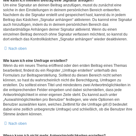
Wie kann ich meinem Beitrag eine Signatur anfügen?
Um eine Signatur an deinen Beitrag anzufügen, musst du zunächst eine
solche in den Einstellungen in deinem persönlichen Bereich entwerfen.
Nachdem du die Signatur erstellt und gespeichert hast, kannst du in jedem
Beitrag das Kästchen „Signatur anhängen“ aktivieren. Du kannst eine Signatur
auch hinzufügen, indem du in deinem persönlichen Bereich das
standardmäßige Anhängen deiner Signatur aktivierst. Wenn du einen
einzelnen Beitrag dennoch ohne Signatur verfassen möchtest, so kannst du
dort einfach das Kontrollkästchen „Signatur anhängen“ wieder deaktivieren.
Nach oben
Wie kann ich eine Umfrage erstellen?
Wenn du ein neues Thema eröffnest oder den ersten Beitrag eines Themas
bearbeitest, findest du ein Register „Umfrage erstellen“ unterhalb des
Formulars zur Beitragserstellung. Solltest du diesen Bereich nicht sehen
können, so hast du wahrscheinlich nicht die Berechtigung, Umfragen zu
erstellen. Du solltest einen Titel und mindestens zwei Antwortmöglichkeiten in
die entsprechenden Felder eingeben und dabei sicherstellen, dass jede
Antwortmöglichkeit in einer eigenen Zeile steht. Du kannst auch unter
„Auswahlmöglichkeiten pro Benutzer“ festlegen, wie viele Optionen ein
Benutzer auswählen kann, welches Zeitlimit für die Umfrage gilt (0 bedeutet
dabei eine zeitlich unbegrenzte Umfrage) und schließlich, ob die Benutzer ihre
Stimme ändern können.
Nach oben
Wieso kann ich nicht mehr Antwortmöglichkeiten erstellen?