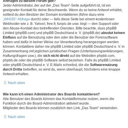
Anfragen zu diesem Forum gibt?
Jeder Administrator, der auf der „Das Team“-Seite aufgeführt ist, ist ein
geeigneter Kontakt für deine Beschwerde. Wenn du so keine Antwort erhältst,
solltest du den Besitzer der Domain kontaktieren (führe dazu eine
„WHOIS“-Abfrage
durch) oder — falls diese Seite bei einem kostenlosen
Webhoster wie z. B. Yahoo!, free.fr, funpic.de usw. liegt — den Support oder
den Abuse-Kontakt des betreffenden Dienstes. Bitte beachte, dass phpBB
Limited (phpBB.com) und phpBB Deutschland e. V. (phpBB.de)
absolut keinen
Einfluss
auf die Benutzung oder den oder die Benutzer der Forensoftware
haben und dafür in keiner Weise zur Verantwortung herangezogen werden
können. Kontaktiere daher nie phpBB Limited oder phpBB Deutschland e. V. in
Zusammenhang mit jeglichen juristischen Fragen (Unterlassungserklärungen,
Haftungsfragen usw.), die
sich nicht direkt
auf die Websiten phpbb.com,
phpbb.de oder die phpBB-Software selbst beziehen. Falls du phpBB Limited
oder phpBB Deutschland e. V. E-Mails schreibst, die die
Softwarenutzung
durch Dritte
betreffen, so wirst du, wenn überhaupt, höchstens eine knappe
Antwort erhalten.
Nach oben
Wie kann ich einen Administrator des Boards kontaktieren?
Alle Benutzer des Boards können das Kontaktformular nutzen, wenn die
Funktion durch die Board-Administration aktiviert wurde.
Mitglieder des Boards können zusätzlich den Link „Das Team“ verwenden.
Nach oben