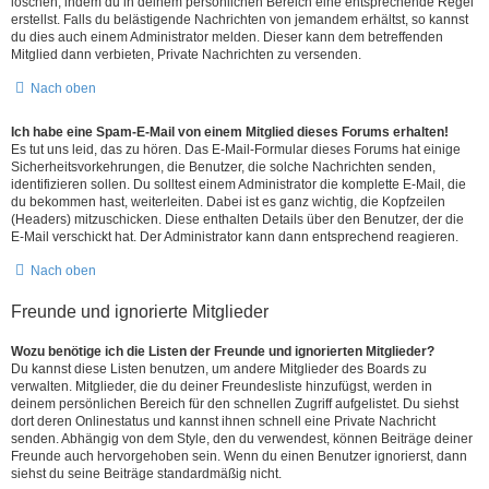
löschen, indem du in deinem persönlichen Bereich eine entsprechende Regel
erstellst. Falls du belästigende Nachrichten von jemandem erhältst, so kannst
du dies auch einem Administrator melden. Dieser kann dem betreffenden
Mitglied dann verbieten, Private Nachrichten zu versenden.
Nach oben
Ich habe eine Spam-E-Mail von einem Mitglied dieses Forums erhalten!
Es tut uns leid, das zu hören. Das E-Mail-Formular dieses Forums hat einige
Sicherheitsvorkehrungen, die Benutzer, die solche Nachrichten senden,
identifizieren sollen. Du solltest einem Administrator die komplette E-Mail, die
du bekommen hast, weiterleiten. Dabei ist es ganz wichtig, die Kopfzeilen
(Headers) mitzuschicken. Diese enthalten Details über den Benutzer, der die
E-Mail verschickt hat. Der Administrator kann dann entsprechend reagieren.
Nach oben
Freunde und ignorierte Mitglieder
Wozu benötige ich die Listen der Freunde und ignorierten Mitglieder?
Du kannst diese Listen benutzen, um andere Mitglieder des Boards zu
verwalten. Mitglieder, die du deiner Freundesliste hinzufügst, werden in
deinem persönlichen Bereich für den schnellen Zugriff aufgelistet. Du siehst
dort deren Onlinestatus und kannst ihnen schnell eine Private Nachricht
senden. Abhängig von dem Style, den du verwendest, können Beiträge deiner
Freunde auch hervorgehoben sein. Wenn du einen Benutzer ignorierst, dann
siehst du seine Beiträge standardmäßig nicht.