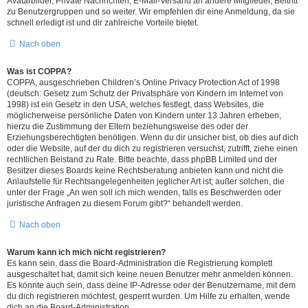
Avatarbilder, Private Nachrichten, E-Mail-Versand an andere Mitglieder, Beitritt
zu Benutzergruppen und so weiter. Wir empfehlen dir eine Anmeldung, da sie
schnell erledigt ist und dir zahlreiche Vorteile bietet.
Nach oben
Was ist COPPA?
COPPA, ausgeschrieben Children’s Online Privacy Protection Act of 1998
(deutsch: Gesetz zum Schutz der Privatsphäre von Kindern im Internet von
1998) ist ein Gesetz in den USA, welches festlegt, dass Websites, die
möglicherweise persönliche Daten von Kindern unter 13 Jahren erheben,
hierzu die Zustimmung der Eltern beziehungsweise des oder der
Erziehungsberechtigten benötigen. Wenn du dir unsicher bist, ob dies auf dich
oder die Website, auf der du dich zu registrieren versuchst, zutrifft, ziehe einen
rechtlichen Beistand zu Rate. Bitte beachte, dass phpBB Limited und der
Besitzer dieses Boards keine Rechtsberatung anbieten kann und nicht die
Anlaufstelle für Rechtsangelegenheiten jeglicher Art ist; außer solchen, die
unter der Frage „An wen soll ich mich wenden, falls es Beschwerden oder
juristische Anfragen zu diesem Forum gibt?“ behandelt werden.
Nach oben
Warum kann ich mich nicht registrieren?
Es kann sein, dass die Board-Administration die Registrierung komplett
ausgeschaltet hat, damit sich keine neuen Benutzer mehr anmelden können.
Es könnte auch sein, dass deine IP-Adresse oder der Benutzername, mit dem
du dich registrieren möchtest, gesperrt wurden. Um Hilfe zu erhalten, wende
dich an die Board-Administration.