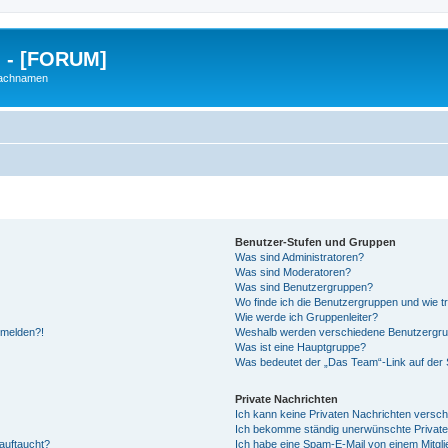
g - [FORUM]
Nachnamen
Benutzer-Stufen und Gruppen
Was sind Administratoren?
Was sind Moderatoren?
Was sind Benutzergruppen?
Wo finde ich die Benutzergruppen und wie tr
Wie werde ich Gruppenleiter?
anmelden?!
Weshalb werden verschiedene Benutzergrupp
Was ist eine Hauptgruppe?
Was bedeutet der „Das Team“-Link auf der S
Private Nachrichten
Ich kann keine Privaten Nachrichten versch
Ich bekomme ständig unerwünschte Private
auftaucht?
Ich habe eine Spam-E-Mail von einem Mitgli