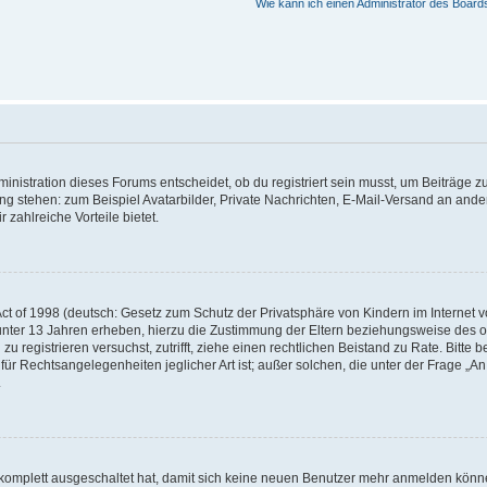
Wie kann ich einen Administrator des Board
istration dieses Forums entscheidet, ob du registriert sein musst, um Beiträge zu s
ung stehen: zum Beispiel Avatarbilder, Private Nachrichten, E-Mail-Versand an ander
 zahlreiche Vorteile bietet.
t of 1998 (deutsch: Gesetz zum Schutz der Privatsphäre von Kindern im Internet vo
unter 13 Jahren erheben, hierzu die Zustimmung der Eltern beziehungsweise des o
h zu registrieren versuchst, zutrifft, ziehe einen rechtlichen Beistand zu Rate. Bit
für Rechtsangelegenheiten jeglicher Art ist; außer solchen, die unter der Frage „
.
g komplett ausgeschaltet hat, damit sich keine neuen Benutzer mehr anmelden könn