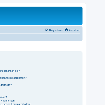
Registrieren
Anmelden
ete ich ihnen bei?
en farbig dargestellt?
tartseite?
icken!
 Nachrichten!
ed dieses Forums erhalten!