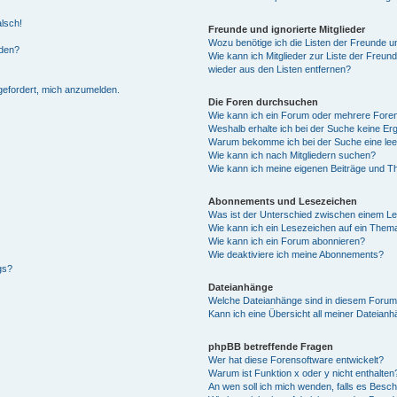
alsch!
Freunde und ignorierte Mitglieder
Wozu benötige ich die Listen der Freunde un
rden?
Wie kann ich Mitglieder zur Liste der Freund
wieder aus den Listen entfernen?
fgefordert, mich anzumelden.
Die Foren durchsuchen
Wie kann ich ein Forum oder mehrere For
Weshalb erhalte ich bei der Suche keine Er
Warum bekomme ich bei der Suche eine lee
Wie kann ich nach Mitgliedern suchen?
Wie kann ich meine eigenen Beiträge und T
Abonnements und Lesezeichen
Was ist der Unterschied zwischen einem L
Wie kann ich ein Lesezeichen auf ein Them
Wie kann ich ein Forum abonnieren?
Wie deaktiviere ich meine Abonnements?
gs?
Dateianhänge
Welche Dateianhänge sind in diesem Forum
Kann ich eine Übersicht all meiner Dateian
phpBB betreffende Fragen
Wer hat diese Forensoftware entwickelt?
Warum ist Funktion x oder y nicht enthalten
An wen soll ich mich wenden, falls es Besc