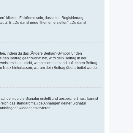
n“ klicken. Es könnte sein, dass eine Registrierung
t. Z. B. „Du darfst neue Themen erstellen“, „Du darfst
iten, indem du das „Ändere Beitrag“-Symbol für den
inen Beitrag geantwortet hat, wird dein Beitrag in der
nweis erscheint nicht, wenn noch niemand auf deinen Beitrag
ne Notiz hinterlassen, warum dein Beitrag überarbeitet wurde.
chdem du die Signatur erstellt und gespeichert hast, kannst
Bereich das standardmäßige Anhängen deiner Signatur
r anhängen“ wieder deaktivieren.