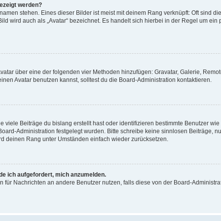
gezeigt werden?
amen stehen. Eines dieser Bilder ist meist mit deinem Rang verknüpft: Oft sind di
ld wird auch als „Avatar“ bezeichnet. Es handelt sich hierbei in der Regel um ein
 Avatar über eine der folgenden vier Methoden hinzufügen: Gravatar, Galerie, Rem
en Avatar benutzen kannst, solltest du die Board-Administration kontaktieren.
viele Beiträge du bislang erstellt hast oder identifizieren bestimmte Benutzer w
 Board-Administration festgelegt wurden. Bitte schreibe keine sinnlosen Beiträge
wird deinen Rang unter Umständen einfach wieder zurücksetzen.
rde ich aufgefordert, mich anzumelden.
ion für Nachrichten an andere Benutzer nutzen, falls diese von der Board-Administ