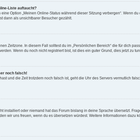
ine-Liste auftaucht?
n eine Option „Meinen Online-Status während dieser Sitzung verbergen“. Wenn du d
st dann als unsichtbarer Besucher gezählt.
en Zeitzone. In diesem Fall solltest du im „Persönlichen Bereich“ die für dich passe
den. Wenn du noch nicht registriert bist, ist dies ein guter Grund, dies jetzt zu tun
mer noch falsch!
t hast und die Zeit trotzdem noch falsch ist, geht die Uhr des Servers vermutlich fal
t installiert oder niemand hat das Forum bislang in deine Sprache übersetzt. Frag
, würden wir uns freuen, wenn du es übersetzen würdest. Weitere Informationen dazu