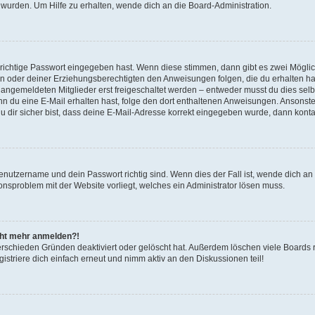
 wurden. Um Hilfe zu erhalten, wende dich an die Board-Administration.
 richtige Passwort eingegeben hast. Wenn diese stimmen, dann gibt es zwei Mögl
tern oder deiner Erziehungsberechtigten den Anweisungen folgen, die du erhalten ha
u angemeldeten Mitglieder erst freigeschaltet werden – entweder musst du dies selbs
. Wenn du eine E-Mail erhalten hast, folge den dort enthaltenen Anweisungen. Ansons
 dir sicher bist, dass deine E-Mail-Adresse korrekt eingegeben wurde, dann kontak
Benutzername und dein Passwort richtig sind. Wenn dies der Fall ist, wende dich a
ionsproblem mit der Website vorliegt, welches ein Administrator lösen muss.
icht mehr anmelden?!
erschieden Gründen deaktiviert oder gelöscht hat. Außerdem löschen viele Boards r
triere dich einfach erneut und nimm aktiv an den Diskussionen teil!