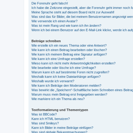
Die Forenuhr geht falsch!
Ich habe die Zeitzone eingestellt, aber die Forenuhr geht immer noch f
Meine Sprache steht auf diesem Board nicht zur Auswahl!
Was sind das für Bilder, die bei meinem Benutzernamen angezeigt we
Wie verwende ich einen Avatar?
Was ist mein Rang und wie kann ich ihn ändern?
Wenn ich bei einem Benutzer auf den E-Mail-Link klicke, werde ich au
Beiträge schreiben
Wie erstelle ich ein neues Thema oder eine Antwort?
Wie kann ich einen Beitrag bearbeiten oder löschen?
Wie kann ich meinem Beitrag eine Signatur anfügen?
Wie kann ich eine Umfrage erstellen?
Wieso kann ich nicht mehr Antwortmöglichkeiten erstellen?
Wie bearbeite oder lösche ich eine Umfrage?
Warum kann ich auf bestimmte Foren nicht zugreifen?
Weshalb kann ich keine Dateianhänge anfügen?
Weshalb wurde ich verwarnt?
Wie kann ich Beiträge den Moderatoren melden?
Was bewirkt die „Speichern“-Schaltfläche beim Schreiben eines Beitra
Warum muss mein Beitrag erst freigegeben werden?
Wie markiere ich ein Thema als neu?
Textformatierung und Thementypen
Was ist BBCode?
Kann ich HTML benutzen?
Was sind Smileys?
Kann ich Bilder in meine Beiträge einfügen?
Was sind globale Bekanntmachungen?