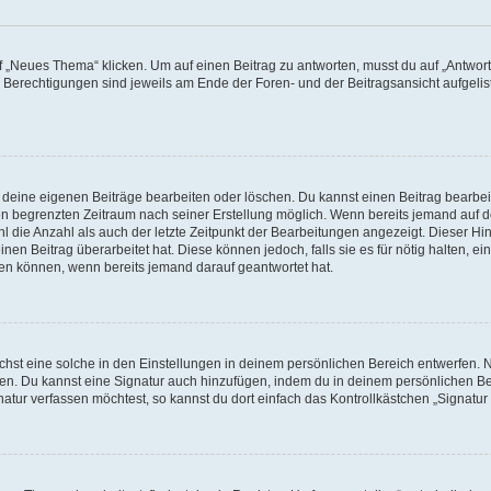
„Neues Thema“ klicken. Um auf einen Beitrag zu antworten, musst du auf „Antworte
e Berechtigungen sind jeweils am Ende der Foren- und der Beitragsansicht aufgeliste
r deine eigenen Beiträge bearbeiten oder löschen. Du kannst einen Beitrag bearbe
inen begrenzten Zeitraum nach seiner Erstellung möglich. Wenn bereits jemand auf de
 die Anzahl als auch der letzte Zeitpunkt der Bearbeitungen angezeigt. Dieser Hi
en Beitrag überarbeitet hat. Diese können jedoch, falls sie es für nötig halten, ei
hen können, wenn bereits jemand darauf geantwortet hat.
st eine solche in den Einstellungen in deinem persönlichen Bereich entwerfen. Na
eren. Du kannst eine Signatur auch hinzufügen, indem du in deinem persönlichen 
atur verfassen möchtest, so kannst du dort einfach das Kontrollkästchen „Signatu