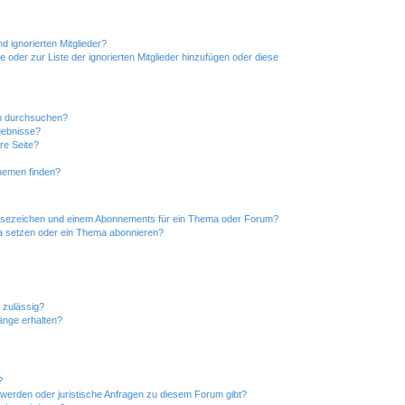
d ignorierten Mitglieder?
e oder zur Liste der ignorierten Mitglieder hinzufügen oder diese
en durchsuchen?
gebnisse?
re Seite?
hemen finden?
esezeichen und einem Abonnements für ein Thema oder Forum?
a setzen oder ein Thema abonnieren?
 zulässig?
hänge erhalten?
?
hwerden oder juristische Anfragen zu diesem Forum gibt?