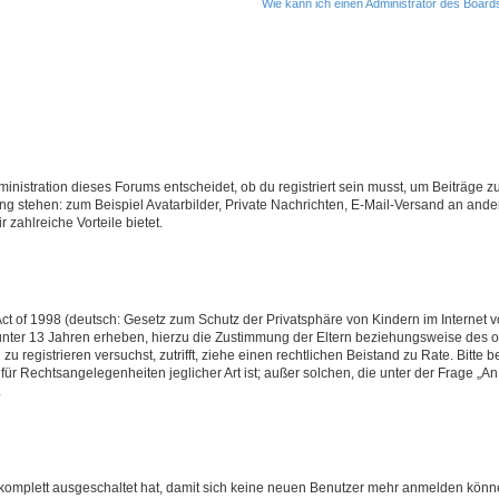
Wie kann ich einen Administrator des Board
istration dieses Forums entscheidet, ob du registriert sein musst, um Beiträge zu s
ung stehen: zum Beispiel Avatarbilder, Private Nachrichten, E-Mail-Versand an ander
 zahlreiche Vorteile bietet.
t of 1998 (deutsch: Gesetz zum Schutz der Privatsphäre von Kindern im Internet vo
unter 13 Jahren erheben, hierzu die Zustimmung der Eltern beziehungsweise des o
h zu registrieren versuchst, zutrifft, ziehe einen rechtlichen Beistand zu Rate. Bit
für Rechtsangelegenheiten jeglicher Art ist; außer solchen, die unter der Frage „
.
g komplett ausgeschaltet hat, damit sich keine neuen Benutzer mehr anmelden könn