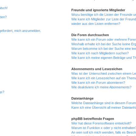
alsch!
Freunde und ignorierte Mitglieder
Wozu benötige ich die Listen der Freunde un
rden?
Wie kann ich Mitglieder zur Liste der Freund
wieder aus den Listen entfernen?
fgefordert, mich anzumelden.
Die Foren durchsuchen
Wie kann ich ein Forum oder mehrere For
Weshalb erhalte ich bei der Suche keine Er
Warum bekomme ich bei der Suche eine lee
Wie kann ich nach Mitgliedern suchen?
Wie kann ich meine eigenen Beiträge und T
Abonnements und Lesezeichen
Was ist der Unterschied zwischen einem L
Wie kann ich ein Lesezeichen auf ein Them
Wie kann ich ein Forum abonnieren?
Wie deaktiviere ich meine Abonnements?
gs?
Dateianhänge
Welche Dateianhänge sind in diesem Forum
Kann ich eine Übersicht all meiner Dateian
phpBB betreffende Fragen
Wer hat diese Forensoftware entwickelt?
Warum ist Funktion x oder y nicht enthalten
An wen soll ich mich wenden, falls es Besc