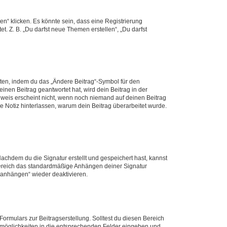
n“ klicken. Es könnte sein, dass eine Registrierung
t. Z. B. „Du darfst neue Themen erstellen“, „Du darfst
iten, indem du das „Ändere Beitrag“-Symbol für den
inen Beitrag geantwortet hat, wird dein Beitrag in der
nweis erscheint nicht, wenn noch niemand auf deinen Beitrag
ne Notiz hinterlassen, warum dein Beitrag überarbeitet wurde.
chdem du die Signatur erstellt und gespeichert hast, kannst
Bereich das standardmäßige Anhängen deiner Signatur
r anhängen“ wieder deaktivieren.
ormulars zur Beitragserstellung. Solltest du diesen Bereich
rtmöglichkeiten in die entsprechenden Felder eingeben und