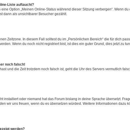
ine-Liste auftaucht?
n eine Option „Meinen Online-Status während dieser Sitzung verbergen“. Wenn du d
st dann als unsichtbarer Besucher gezählt.
en Zeitzone. In diesem Fall solltest du im „Persönlichen Bereich“ die für dich passe
den. Wenn du noch nicht registriert bist, ist dies ein guter Grund, dies jetzt zu tun
mer noch falsch!
t hast und die Zeit trotzdem noch falsch ist, geht die Uhr des Servers vermutlich fal
t installiert oder niemand hat das Forum bislang in deine Sprache übersetzt. Frag
, würden wir uns freuen, wenn du es übersetzen würdest. Weitere Informationen dazu
gezeigt werden?