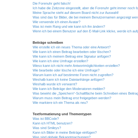
Die Forenuhr geht falsch!
Ich habe die Zeitzone eingestellt, aber die Forenuhr geht immer noch f
Meine Sprache steht auf diesem Board nicht zur Auswahl!
Was sind das für Bilder, die bei meinem Benutzernamen angezeigt we
Wie verwende ich einen Avatar?
Was ist mein Rang und wie kann ich ihn ändern?
Wenn ich bei einem Benutzer auf den E-Mail-Link klicke, werde ich au
Beiträge schreiben
Wie erstelle ich ein neues Thema oder eine Antwort?
Wie kann ich einen Beitrag bearbeiten oder löschen?
Wie kann ich meinem Beitrag eine Signatur anfügen?
Wie kann ich eine Umfrage erstellen?
Wieso kann ich nicht mehr Antwortmöglichkeiten erstellen?
Wie bearbeite oder lösche ich eine Umfrage?
Warum kann ich auf bestimmte Foren nicht zugreifen?
Weshalb kann ich keine Dateianhänge anfügen?
Weshalb wurde ich verwarnt?
Wie kann ich Beiträge den Moderatoren melden?
Was bewirkt die „Speichern“-Schaltfläche beim Schreiben eines Beitra
Warum muss mein Beitrag erst freigegeben werden?
Wie markiere ich ein Thema als neu?
Textformatierung und Thementypen
Was ist BBCode?
Kann ich HTML benutzen?
Was sind Smileys?
Kann ich Bilder in meine Beiträge einfügen?
Was sind globale Bekanntmachungen?