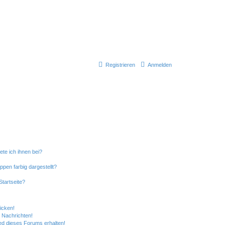
Registrieren
Anmelden
ete ich ihnen bei?
en farbig dargestellt?
tartseite?
icken!
 Nachrichten!
ed dieses Forums erhalten!