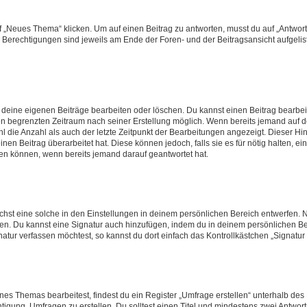
„Neues Thema“ klicken. Um auf einen Beitrag zu antworten, musst du auf „Antworte
e Berechtigungen sind jeweils am Ende der Foren- und der Beitragsansicht aufgeliste
r deine eigenen Beiträge bearbeiten oder löschen. Du kannst einen Beitrag bearbe
inen begrenzten Zeitraum nach seiner Erstellung möglich. Wenn bereits jemand auf de
 die Anzahl als auch der letzte Zeitpunkt der Bearbeitungen angezeigt. Dieser Hi
en Beitrag überarbeitet hat. Diese können jedoch, falls sie es für nötig halten, ei
hen können, wenn bereits jemand darauf geantwortet hat.
st eine solche in den Einstellungen in deinem persönlichen Bereich entwerfen. Na
eren. Du kannst eine Signatur auch hinzufügen, indem du in deinem persönlichen 
atur verfassen möchtest, so kannst du dort einfach das Kontrollkästchen „Signatu
s Themas bearbeitest, findest du ein Register „Umfrage erstellen“ unterhalb des F
htigung, Umfragen zu erstellen. Du solltest einen Titel und mindestens zwei Antwo