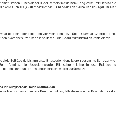
amen stehen. Eines dieser Bilder ist meist mit deinem Rang verknüpft: Oft sind di
ld wird auch als „Avatar“ bezeichnet. Es handelt sich hierbei in der Regel um ein
 Avatar über eine der folgenden vier Methoden hinzufügen: Gravatar, Galerie, Rem
en Avatar benutzen kannst, solltest du die Board-Administration kontaktieren.
viele Beiträge du bislang erstellt hast oder identifizieren bestimmte Benutzer w
 Board-Administration festgelegt wurden. Bitte schreibe keine sinnlosen Beiträge
wird deinen Rang unter Umständen einfach wieder zurücksetzen.
rde ich aufgefordert, mich anzumelden.
ion für Nachrichten an andere Benutzer nutzen, falls diese von der Board-Administ