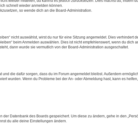
 nicht wieder mitteilen, du kannst es jedoch zurücksetzen. Dies machst du, indem 
 dich schnell wieder anmelden können.
ückzusetzen, so wende dich an die Board-Administration.
en“ nicht auswählst, wirst du nur für eine Sitzung angemeldet. Dies verhindert 
leiben“ beim Anmelden auswählen. Dies ist nicht empfehlenswert, wenn du dich an
 steht, dann wurde sie vermutlich von der Board-Administration ausgeschaltet.
 hat und die dafür sorgen, dass du im Forum angemeldet bleibst. Außerdem ermögli
tiviert wurden. Wenn du Probleme bei der An- oder Abmeldung hast, kann es helfen
n in der Datenbank des Boards gespeichert. Um diese zu ändern, gehe in den „Persö
nst du alle deine Einstellungen ändern.