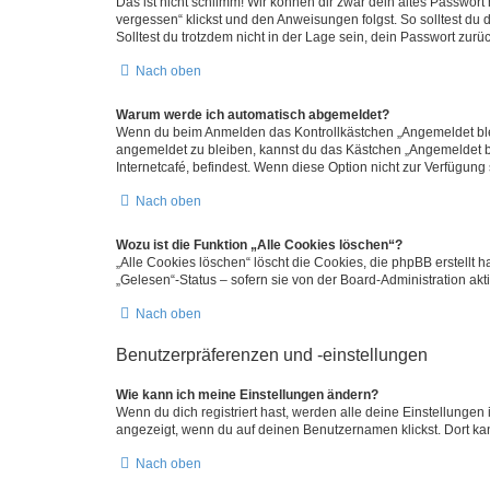
Das ist nicht schlimm! Wir können dir zwar dein altes Passwort
vergessen“ klickst und den Anweisungen folgst. So solltest du
Solltest du trotzdem nicht in der Lage sein, dein Passwort zur
Nach oben
Warum werde ich automatisch abgemeldet?
Wenn du beim Anmelden das Kontrollkästchen „Angemeldet bleib
angemeldet zu bleiben, kannst du das Kästchen „Angemeldet b
Internetcafé, befindest. Wenn diese Option nicht zur Verfügung
Nach oben
Wozu ist die Funktion „Alle Cookies löschen“?
„Alle Cookies löschen“ löscht die Cookies, die phpBB erstellt
„Gelesen“-Status – sofern sie von der Board-Administration ak
Nach oben
Benutzerpräferenzen und -einstellungen
Wie kann ich meine Einstellungen ändern?
Wenn du dich registriert hast, werden alle deine Einstellunge
angezeigt, wenn du auf deinen Benutzernamen klickst. Dort kan
Nach oben