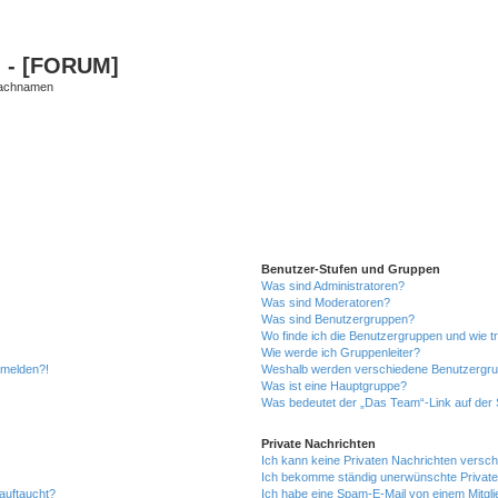
g - [FORUM]
Nachnamen
Benutzer-Stufen und Gruppen
Was sind Administratoren?
Was sind Moderatoren?
Was sind Benutzergruppen?
Wo finde ich die Benutzergruppen und wie tr
Wie werde ich Gruppenleiter?
anmelden?!
Weshalb werden verschiedene Benutzergrupp
Was ist eine Hauptgruppe?
Was bedeutet der „Das Team“-Link auf der S
Private Nachrichten
Ich kann keine Privaten Nachrichten versch
Ich bekomme ständig unerwünschte Private
auftaucht?
Ich habe eine Spam-E-Mail von einem Mitgli