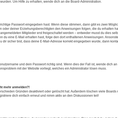
 wurden. Um Hilfe zu erhalten, wende dich an die Board-Administration.
 richtige Passwort eingegeben hast. Wenn diese stimmen, dann gibt es zwei Mögl
tern oder deiner Erziehungsberechtigten den Anweisungen folgen, die du erhalten ha
u angemeldeten Mitglieder erst freigeschaltet werden – entweder musst du dies selbs
. Wenn du eine E-Mail erhalten hast, folge den dort enthaltenen Anweisungen. Ansons
 dir sicher bist, dass deine E-Mail-Adresse korrekt eingegeben wurde, dann kontak
Benutzername und dein Passwort richtig sind. Wenn dies der Fall ist, wende dich a
ionsproblem mit der Website vorliegt, welches ein Administrator lösen muss.
icht mehr anmelden?!
erschieden Gründen deaktiviert oder gelöscht hat. Außerdem löschen viele Boards r
triere dich einfach erneut und nimm aktiv an den Diskussionen teil!