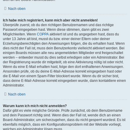
Nach oben
Ich habe mich registriert, kann mich aber nicht anmelden!
Überprüfe zuerst, ob du den richtigen Benutzernamen und das richtige
Passwort eingegeben hast. Wenn diese stimmen, dann gibt es zwei
Möglichkeiten. Wenn
COPPA
aktiviert ist und du angegeben hast, dass du
unter 13 Jahre alt bist, musst du bzw. einer deiner Eltern oder deiner
Erziehungsberechtigten den Anweisungen folgen, die du erhalten hast. Wenn
dies nicht der Fall ist, muss dein Benutzerkonto vielleicht aktiviert werden. Bei
einigen Boards müssen alle neu angemeldeten Mitglieder erst freigeschaltet
werden – entweder musst du dies selbst erledigen oder ein Administrator. Bei
der Registrierung wurde dir mitgeteilt, ob eine Aktivierung nötig ist oder nicht.
Wenn du eine E-Mail erhalten hast, folge den dort enthaltenen Anweisungen.
Ansonsten prüfe, ob du deine E-Mail-Adresse korrekt eingegeben hast oder
die E-Mail von einem Spam-Filter blockiert wurde. Wenn du dir sicher bist,
dass deine E-Mail-Adresse korrekt eingegeben wurde, dann kontaktiere einen
Administrator.
Nach oben
Warum kann ich mich nicht anmelden?
Dafür gibt es viele mögliche Gründe. Prüfe zunächst, ob dein Benutzername
und dein Passwort richtig sind. Wenn dies der Fall ist, wende dich an einen
Board-Administrator, um sicherzugehen, dass du nicht gesperrt wurdest. Es ist
ebenfalls möglich, dass ein Konfigurationsproblem mit der Website vorliegt,
welches ein Administrator lösen muss.