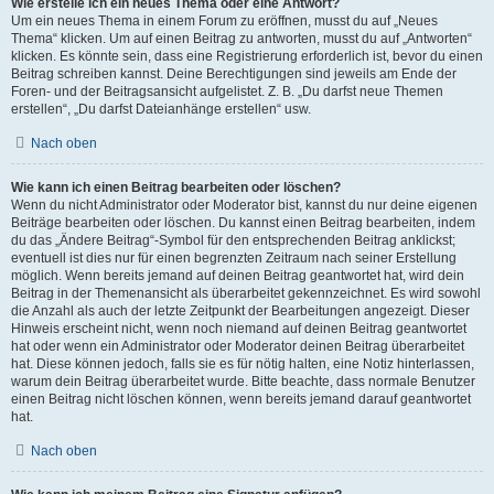
Wie erstelle ich ein neues Thema oder eine Antwort?
Um ein neues Thema in einem Forum zu eröffnen, musst du auf „Neues
Thema“ klicken. Um auf einen Beitrag zu antworten, musst du auf „Antworten“
klicken. Es könnte sein, dass eine Registrierung erforderlich ist, bevor du einen
Beitrag schreiben kannst. Deine Berechtigungen sind jeweils am Ende der
Foren- und der Beitragsansicht aufgelistet. Z. B. „Du darfst neue Themen
erstellen“, „Du darfst Dateianhänge erstellen“ usw.
Nach oben
Wie kann ich einen Beitrag bearbeiten oder löschen?
Wenn du nicht Administrator oder Moderator bist, kannst du nur deine eigenen
Beiträge bearbeiten oder löschen. Du kannst einen Beitrag bearbeiten, indem
du das „Ändere Beitrag“-Symbol für den entsprechenden Beitrag anklickst;
eventuell ist dies nur für einen begrenzten Zeitraum nach seiner Erstellung
möglich. Wenn bereits jemand auf deinen Beitrag geantwortet hat, wird dein
Beitrag in der Themenansicht als überarbeitet gekennzeichnet. Es wird sowohl
die Anzahl als auch der letzte Zeitpunkt der Bearbeitungen angezeigt. Dieser
Hinweis erscheint nicht, wenn noch niemand auf deinen Beitrag geantwortet
hat oder wenn ein Administrator oder Moderator deinen Beitrag überarbeitet
hat. Diese können jedoch, falls sie es für nötig halten, eine Notiz hinterlassen,
warum dein Beitrag überarbeitet wurde. Bitte beachte, dass normale Benutzer
einen Beitrag nicht löschen können, wenn bereits jemand darauf geantwortet
hat.
Nach oben