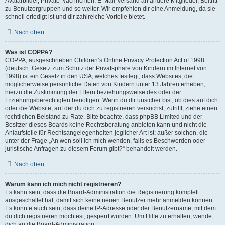
Avatarbilder, Private Nachrichten, E-Mail-Versand an andere Mitglieder, Beitritt
zu Benutzergruppen und so weiter. Wir empfehlen dir eine Anmeldung, da sie
schnell erledigt ist und dir zahlreiche Vorteile bietet.
Nach oben
Was ist COPPA?
COPPA, ausgeschrieben Children’s Online Privacy Protection Act of 1998
(deutsch: Gesetz zum Schutz der Privatsphäre von Kindern im Internet von
1998) ist ein Gesetz in den USA, welches festlegt, dass Websites, die
möglicherweise persönliche Daten von Kindern unter 13 Jahren erheben,
hierzu die Zustimmung der Eltern beziehungsweise des oder der
Erziehungsberechtigten benötigen. Wenn du dir unsicher bist, ob dies auf dich
oder die Website, auf der du dich zu registrieren versuchst, zutrifft, ziehe einen
rechtlichen Beistand zu Rate. Bitte beachte, dass phpBB Limited und der
Besitzer dieses Boards keine Rechtsberatung anbieten kann und nicht die
Anlaufstelle für Rechtsangelegenheiten jeglicher Art ist; außer solchen, die
unter der Frage „An wen soll ich mich wenden, falls es Beschwerden oder
juristische Anfragen zu diesem Forum gibt?“ behandelt werden.
Nach oben
Warum kann ich mich nicht registrieren?
Es kann sein, dass die Board-Administration die Registrierung komplett
ausgeschaltet hat, damit sich keine neuen Benutzer mehr anmelden können.
Es könnte auch sein, dass deine IP-Adresse oder der Benutzername, mit dem
du dich registrieren möchtest, gesperrt wurden. Um Hilfe zu erhalten, wende
dich an die Board-Administration.