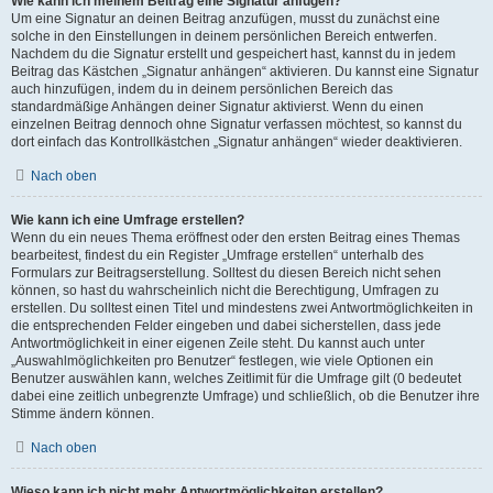
Wie kann ich meinem Beitrag eine Signatur anfügen?
Um eine Signatur an deinen Beitrag anzufügen, musst du zunächst eine
solche in den Einstellungen in deinem persönlichen Bereich entwerfen.
Nachdem du die Signatur erstellt und gespeichert hast, kannst du in jedem
Beitrag das Kästchen „Signatur anhängen“ aktivieren. Du kannst eine Signatur
auch hinzufügen, indem du in deinem persönlichen Bereich das
standardmäßige Anhängen deiner Signatur aktivierst. Wenn du einen
einzelnen Beitrag dennoch ohne Signatur verfassen möchtest, so kannst du
dort einfach das Kontrollkästchen „Signatur anhängen“ wieder deaktivieren.
Nach oben
Wie kann ich eine Umfrage erstellen?
Wenn du ein neues Thema eröffnest oder den ersten Beitrag eines Themas
bearbeitest, findest du ein Register „Umfrage erstellen“ unterhalb des
Formulars zur Beitragserstellung. Solltest du diesen Bereich nicht sehen
können, so hast du wahrscheinlich nicht die Berechtigung, Umfragen zu
erstellen. Du solltest einen Titel und mindestens zwei Antwortmöglichkeiten in
die entsprechenden Felder eingeben und dabei sicherstellen, dass jede
Antwortmöglichkeit in einer eigenen Zeile steht. Du kannst auch unter
„Auswahlmöglichkeiten pro Benutzer“ festlegen, wie viele Optionen ein
Benutzer auswählen kann, welches Zeitlimit für die Umfrage gilt (0 bedeutet
dabei eine zeitlich unbegrenzte Umfrage) und schließlich, ob die Benutzer ihre
Stimme ändern können.
Nach oben
Wieso kann ich nicht mehr Antwortmöglichkeiten erstellen?