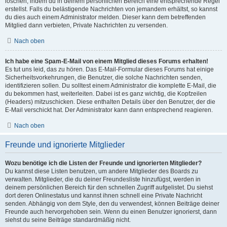
löschen, indem du in deinem persönlichen Bereich eine entsprechende Regel
erstellst. Falls du belästigende Nachrichten von jemandem erhältst, so kannst
du dies auch einem Administrator melden. Dieser kann dem betreffenden
Mitglied dann verbieten, Private Nachrichten zu versenden.
Nach oben
Ich habe eine Spam-E-Mail von einem Mitglied dieses Forums erhalten!
Es tut uns leid, das zu hören. Das E-Mail-Formular dieses Forums hat einige
Sicherheitsvorkehrungen, die Benutzer, die solche Nachrichten senden,
identifizieren sollen. Du solltest einem Administrator die komplette E-Mail, die
du bekommen hast, weiterleiten. Dabei ist es ganz wichtig, die Kopfzeilen
(Headers) mitzuschicken. Diese enthalten Details über den Benutzer, der die
E-Mail verschickt hat. Der Administrator kann dann entsprechend reagieren.
Nach oben
Freunde und ignorierte Mitglieder
Wozu benötige ich die Listen der Freunde und ignorierten Mitglieder?
Du kannst diese Listen benutzen, um andere Mitglieder des Boards zu
verwalten. Mitglieder, die du deiner Freundesliste hinzufügst, werden in
deinem persönlichen Bereich für den schnellen Zugriff aufgelistet. Du siehst
dort deren Onlinestatus und kannst ihnen schnell eine Private Nachricht
senden. Abhängig von dem Style, den du verwendest, können Beiträge deiner
Freunde auch hervorgehoben sein. Wenn du einen Benutzer ignorierst, dann
siehst du seine Beiträge standardmäßig nicht.