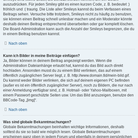
auszudrücken. Für jeden Smiley gibt es einen kurzen Code, z. B. bedeutet :)
fröhlich und :( traurig. Die Liste aller Smileys kannst du beim Verfassen eines
Beitrags sehen. Versuche bitte trotzdem, Smileys nicht zu häufig zu benutzen,
sie können einen Beitrag schnell unlesbar machen und ein Moderator könnte
deshalb deinen Beitrag entsprechend überarbeiten oder gar komplett löschen.
Die Board-Administration kann auch die Anzahl der Smileys begrenzen, die du
in einem Beitrag benutzen kannst.
Nach oben
Kann ich Bilder in meine Beiträge einfügen?
Ja, Bilder können in deinem Beitrag angezeigt werden. Wenn die
Administration Dateianhänge erlaubt hat, kannst du das Bild auch direkt
hochladen. Ansonsten musst du zu einem Bild verlinken, das auf einem
öffentlich zugänglichen Server liegt, z. B. http://www.domain.tld/mein-bild.gif.
Du kannst weder Bilder verlinken, die sich auf deinem eigenen PC befinden
(außer es ist ein öffentlich zugänglicher Server), noch zu Bildern, die nur nach
einer Anmeldung verfügbar sind, z. B. Hotmail- oder Yahoo-Mailboxen, mit
einem Passwort geschützte Seiten usw. Um das Bild anzuzeigen, benutze den
BBCode-Tag „[img]“.
Nach oben
Was sind globale Bekanntmachungen?
Globale Bekanntmachungen beinhalten wichtige Informationen, deshalb
solltest du sie so bald wie möglich lesen. Globale Bekanntmachungen
erscheinen ganz oben in jedem Forum und ebenfalls in deinem persönlichen