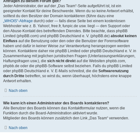
Anfragen zu diesem Forum gibt?
Jeder Administrator, der auf der „Das Team“-Seite aufgeführt ist, ist ein
geeigneter Kontakt für deine Beschwerde. Wenn du so keine Antwort erhältst,
solltest du den Besitzer der Domain kontaktieren (führe dazu eine
„WHOIS“-Abfrage
durch) oder — falls diese Seite bei einem kostenlosen
Webhoster wie z. B. Yahoo!, free.fr, funpic.de usw. liegt — den Support oder
den Abuse-Kontakt des betreffenden Dienstes. Bitte beachte, dass phpBB
Limited (phpBB.com) und phpBB Deutschland e. V. (phpBB.de)
absolut keinen
Einfluss
auf die Benutzung oder den oder die Benutzer der Forensoftware
haben und dafür in keiner Weise zur Verantwortung herangezogen werden
können. Kontaktiere daher nie phpBB Limited oder phpBB Deutschland e. V. in
Zusammenhang mit jeglichen juristischen Fragen (Unterlassungserklärungen,
Haftungsfragen usw.), die
sich nicht direkt
auf die Websiten phpbb.com,
phpbb.de oder die phpBB-Software selbst beziehen. Falls du phpBB Limited
oder phpBB Deutschland e. V. E-Mails schreibst, die die
Softwarenutzung
durch Dritte
betreffen, so wirst du, wenn überhaupt, höchstens eine knappe
Antwort erhalten.
Nach oben
Wie kann ich einen Administrator des Boards kontaktieren?
Alle Benutzer des Boards können das Kontaktformular nutzen, wenn die
Funktion durch die Board-Administration aktiviert wurde.
Mitglieder des Boards können zusätzlich den Link „Das Team“ verwenden.
Nach oben