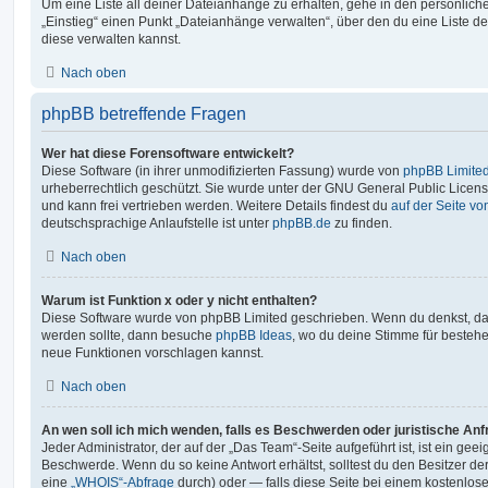
Um eine Liste all deiner Dateianhänge zu erhalten, gehe in den persönliche
„Einstieg“ einen Punkt „Dateianhänge verwalten“, über den du eine Liste d
diese verwalten kannst.
Nach oben
phpBB betreffende Fragen
Wer hat diese Forensoftware entwickelt?
Diese Software (in ihrer unmodifizierten Fassung) wurde von
phpBB Limite
urheberrechtlich geschützt. Sie wurde unter der GNU General Public License
und kann frei vertrieben werden. Weitere Details findest du
auf der Seite v
deutschsprachige Anlaufstelle ist unter
phpBB.de
zu finden.
Nach oben
Warum ist Funktion x oder y nicht enthalten?
Diese Software wurde von phpBB Limited geschrieben. Wenn du denkst, das
werden sollte, dann besuche
phpBB Ideas
, wo du deine Stimme für beste
neue Funktionen vorschlagen kannst.
Nach oben
An wen soll ich mich wenden, falls es Beschwerden oder juristische An
Jeder Administrator, der auf der „Das Team“-Seite aufgeführt ist, ist ein geei
Beschwerde. Wenn du so keine Antwort erhältst, solltest du den Besitzer de
eine
„WHOIS“-Abfrage
durch) oder — falls diese Seite bei einem kostenlos