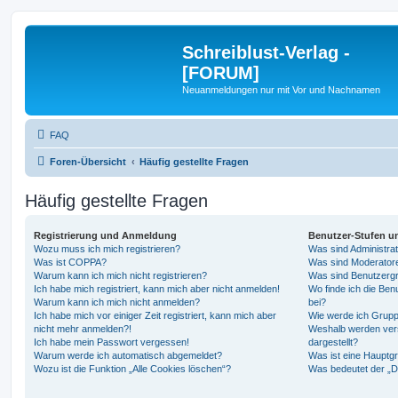
Schreiblust-Verlag -
[FORUM]
Neuanmeldungen nur mit Vor und Nachnamen
FAQ
Foren-Übersicht
Häufig gestellte Fragen
Häufig gestellte Fragen
Registrierung und Anmeldung
Benutzer-Stufen u
Wozu muss ich mich registrieren?
Was sind Administra
Was ist COPPA?
Was sind Moderator
Warum kann ich mich nicht registrieren?
Was sind Benutzerg
Ich habe mich registriert, kann mich aber nicht anmelden!
Wo finde ich die Ben
Warum kann ich mich nicht anmelden?
bei?
Ich habe mich vor einiger Zeit registriert, kann mich aber
Wie werde ich Grupp
nicht mehr anmelden?!
Weshalb werden ver
Ich habe mein Passwort vergessen!
dargestellt?
Warum werde ich automatisch abgemeldet?
Was ist eine Hauptg
Wozu ist die Funktion „Alle Cookies löschen“?
Was bedeutet der „Da