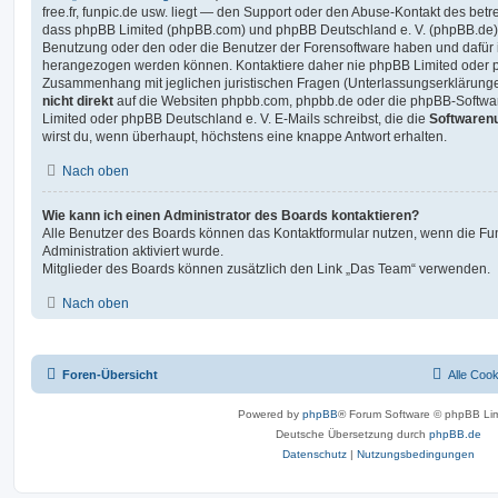
free.fr, funpic.de usw. liegt — den Support oder den Abuse-Kontakt des betr
dass phpBB Limited (phpBB.com) und phpBB Deutschland e. V. (phpBB.de
Benutzung oder den oder die Benutzer der Forensoftware haben und dafür 
herangezogen werden können. Kontaktiere daher nie phpBB Limited oder p
Zusammenhang mit jeglichen juristischen Fragen (Unterlassungserklärunge
nicht direkt
auf die Websiten phpbb.com, phpbb.de oder die phpBB-Softwar
Limited oder phpBB Deutschland e. V. E-Mails schreibst, die die
Softwarenu
wirst du, wenn überhaupt, höchstens eine knappe Antwort erhalten.
Nach oben
Wie kann ich einen Administrator des Boards kontaktieren?
Alle Benutzer des Boards können das Kontaktformular nutzen, wenn die Fun
Administration aktiviert wurde.
Mitglieder des Boards können zusätzlich den Link „Das Team“ verwenden.
Nach oben
Foren-Übersicht
Alle Coo
Powered by
phpBB
® Forum Software © phpBB Lim
Deutsche Übersetzung durch
phpBB.de
Datenschutz
|
Nutzungsbedingungen