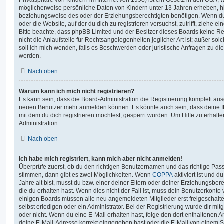
möglicherweise persönliche Daten von Kindern unter 13 Jahren erheben, h
beziehungsweise des oder der Erziehungsberechtigten benötigen. Wenn du di
oder die Website, auf der du dich zu registrieren versuchst, zutrifft, ziehe e
Bitte beachte, dass phpBB Limited und der Besitzer dieses Boards keine 
nicht die Anlaufstelle für Rechtsangelegenheiten jeglicher Art ist; außer so
soll ich mich wenden, falls es Beschwerden oder juristische Anfragen zu d
werden.
Nach oben
Warum kann ich mich nicht registrieren?
Es kann sein, dass die Board-Administration die Registrierung komplett ausg
neuen Benutzer mehr anmelden können. Es könnte auch sein, dass deine 
mit dem du dich registrieren möchtest, gesperrt wurden. Um Hilfe zu erhalt
Administration.
Nach oben
Ich habe mich registriert, kann mich aber nicht anmelden!
Überprüfe zuerst, ob du den richtigen Benutzernamen und das richtige Pa
stimmen, dann gibt es zwei Möglichkeiten. Wenn
COPPA
aktiviert ist und 
Jahre alt bist, musst du bzw. einer deiner Eltern oder deiner Erziehungsbe
die du erhalten hast. Wenn dies nicht der Fall ist, muss dein Benutzerkonto v
einigen Boards müssen alle neu angemeldeten Mitglieder erst freigeschalt
selbst erledigen oder ein Administrator. Bei der Registrierung wurde dir mitget
oder nicht. Wenn du eine E-Mail erhalten hast, folge den dort enthaltenen
deine E-Mail-Adresse korrekt eingegeben hast oder die E-Mail von einem S