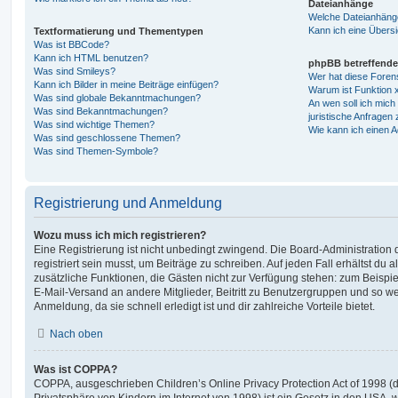
Dateianhänge
Welche Dateianhänge
Kann ich eine Übersi
Textformatierung und Thementypen
Was ist BBCode?
Kann ich HTML benutzen?
phpBB betreffende
Was sind Smileys?
Wer hat diese Foren
Kann ich Bilder in meine Beiträge einfügen?
Warum ist Funktion x
Was sind globale Bekanntmachungen?
An wen soll ich mic
Was sind Bekanntmachungen?
juristische Anfragen
Was sind wichtige Themen?
Wie kann ich einen A
Was sind geschlossene Themen?
Was sind Themen-Symbole?
Registrierung und Anmeldung
Wozu muss ich mich registrieren?
Eine Registrierung ist nicht unbedingt zwingend. Die Board-Administration
registriert sein musst, um Beiträge zu schreiben. Auf jeden Fall erhältst du als
zusätzliche Funktionen, die Gästen nicht zur Verfügung stehen: zum Beispiel
E-Mail-Versand an andere Mitglieder, Beitritt zu Benutzergruppen und so wei
Anmeldung, da sie schnell erledigt ist und dir zahlreiche Vorteile bietet.
Nach oben
Was ist COPPA?
COPPA, ausgeschrieben Children’s Online Privacy Protection Act of 1998 (
Privatsphäre von Kindern im Internet von 1998) ist ein Gesetz in den USA, w