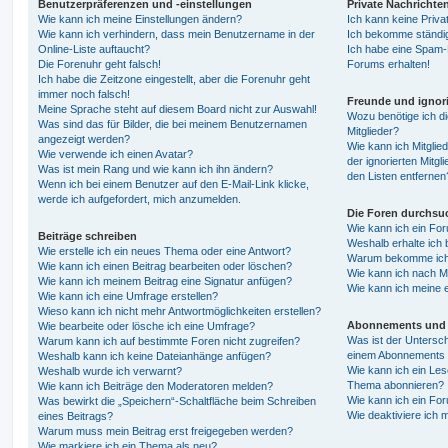
Benutzerpräferenzen und -einstellungen
Private Nachrichte
Wie kann ich meine Einstellungen ändern?
Ich kann keine Priva
Wie kann ich verhindern, dass mein Benutzername in der
Ich bekomme ständig
Online-Liste auftaucht?
Ich habe eine Spam-E
Die Forenuhr geht falsch!
Forums erhalten!
Ich habe die Zeitzone eingestellt, aber die Forenuhr geht
immer noch falsch!
Freunde und ignori
Meine Sprache steht auf diesem Board nicht zur Auswahl!
Wozu benötige ich di
Was sind das für Bilder, die bei meinem Benutzernamen
Mitglieder?
angezeigt werden?
Wie kann ich Mitglied
Wie verwende ich einen Avatar?
der ignorierten Mitg
Was ist mein Rang und wie kann ich ihn ändern?
den Listen entfernen
Wenn ich bei einem Benutzer auf den E-Mail-Link klicke,
werde ich aufgefordert, mich anzumelden.
Die Foren durchsu
Wie kann ich ein Fo
Beiträge schreiben
Weshalb erhalte ich 
Wie erstelle ich ein neues Thema oder eine Antwort?
Warum bekomme ich b
Wie kann ich einen Beitrag bearbeiten oder löschen?
Wie kann ich nach M
Wie kann ich meinem Beitrag eine Signatur anfügen?
Wie kann ich meine 
Wie kann ich eine Umfrage erstellen?
Wieso kann ich nicht mehr Antwortmöglichkeiten erstellen?
Abonnements und 
Wie bearbeite oder lösche ich eine Umfrage?
Was ist der Untersc
Warum kann ich auf bestimmte Foren nicht zugreifen?
einem Abonnements 
Weshalb kann ich keine Dateianhänge anfügen?
Wie kann ich ein Les
Weshalb wurde ich verwarnt?
Thema abonnieren?
Wie kann ich Beiträge den Moderatoren melden?
Wie kann ich ein Fo
Was bewirkt die „Speichern“-Schaltfläche beim Schreiben
Wie deaktiviere ich
eines Beitrags?
Warum muss mein Beitrag erst freigegeben werden?
Wie markiere ich ein Thema als neu?