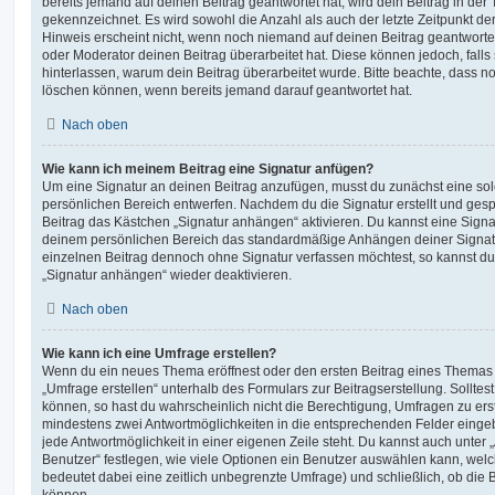
bereits jemand auf deinen Beitrag geantwortet hat, wird dein Beitrag in der
gekennzeichnet. Es wird sowohl die Anzahl als auch der letzte Zeitpunkt d
Hinweis erscheint nicht, wenn noch niemand auf deinen Beitrag geantwortet
oder Moderator deinen Beitrag überarbeitet hat. Diese können jedoch, falls s
hinterlassen, warum dein Beitrag überarbeitet wurde. Bitte beachte, dass n
löschen können, wenn bereits jemand darauf geantwortet hat.
Nach oben
Wie kann ich meinem Beitrag eine Signatur anfügen?
Um eine Signatur an deinen Beitrag anzufügen, musst du zunächst eine sol
persönlichen Bereich entwerfen. Nachdem du die Signatur erstellt und gesp
Beitrag das Kästchen „Signatur anhängen“ aktivieren. Du kannst eine Signa
deinem persönlichen Bereich das standardmäßige Anhängen deiner Signatu
einzelnen Beitrag dennoch ohne Signatur verfassen möchtest, so kannst du 
„Signatur anhängen“ wieder deaktivieren.
Nach oben
Wie kann ich eine Umfrage erstellen?
Wenn du ein neues Thema eröffnest oder den ersten Beitrag eines Themas be
„Umfrage erstellen“ unterhalb des Formulars zur Beitragserstellung. Solltes
können, so hast du wahrscheinlich nicht die Berechtigung, Umfragen zu erste
mindestens zwei Antwortmöglichkeiten in die entsprechenden Felder eingeb
jede Antwortmöglichkeit in einer eigenen Zeile steht. Du kannst auch unter
Benutzer“ festlegen, wie viele Optionen ein Benutzer auswählen kann, welche
bedeutet dabei eine zeitlich unbegrenzte Umfrage) und schließlich, ob die
können.