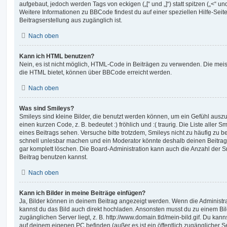
aufgebaut, jedoch werden Tags von eckigen („[“ und „]“) statt spitzen („<“ 
Weitere Informationen zu BBCode findest du auf einer speziellen Hilfe-Seite
Beitragserstellung aus zugänglich ist.
Nach oben
Kann ich HTML benutzen?
Nein, es ist nicht möglich, HTML-Code in Beiträgen zu verwenden. Die mei
die HTML bietet, können über BBCode erreicht werden.
Nach oben
Was sind Smileys?
Smileys sind kleine Bilder, die benutzt werden können, um ein Gefühl auszu
einen kurzen Code, z. B. bedeutet :) fröhlich und :( traurig. Die Liste aller
eines Beitrags sehen. Versuche bitte trotzdem, Smileys nicht zu häufig zu 
schnell unlesbar machen und ein Moderator könnte deshalb deinen Beitrag
gar komplett löschen. Die Board-Administration kann auch die Anzahl der S
Beitrag benutzen kannst.
Nach oben
Kann ich Bilder in meine Beiträge einfügen?
Ja, Bilder können in deinem Beitrag angezeigt werden. Wenn die Administra
kannst du das Bild auch direkt hochladen. Ansonsten musst du zu einem Bild
zugänglichen Server liegt, z. B. http://www.domain.tld/mein-bild.gif. Du kann
auf deinem eigenen PC befinden (außer es ist ein öffentlich zugänglicher Se