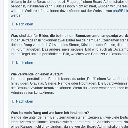
bislang in deine Sprache übersetzt. Frage ggf. einen Board-Administrator, 
benötigst, installieren kann. Falls es noch nicht existiert, würden wir uns f
würdest. Weitere Informationen dazu können auf der Website von
phpBB Li
werden.
Nach oben
Was sind das für Bilder, die bei meinem Benutzernamen angezeigt werd
In der Beitragsansicht können zwei Bilder bei deinem Benutzernamen stehen.
deinem Rang verknüpft: Oft sind dies Sterne, Kästchen oder Punkte, die de
im Forum angeben. Das andere, meist größere, Bild wird auch als „Avatar“ b
in der Regel um ein persönliches Bild, welches von Benutzer zu Benutzer unt
Nach oben
Wie verwende ich einen Avatar?
In deinem persönlichen Bereich kannst du unter „Profil“ einen Avatar über 
hinzufügen: Gravatar, Galerie, Remote oder Hochladen. Die Board-Adminis
die Benutzer Avatare benutzen können. Wenn du keinen Avatar benutzen kan
Administration kontaktieren.
Nach oben
Was ist mein Rang und wie kann ich ihn ändern?
Ränge, die unter deinem Benutzernamen stehen, zeigen an, wie viele Beiträg
identifizieren bestimmte Benutzer wie Moderatoren und Administratoren. N
eines Ranges nicht direkt ändern, da sie von der Board-Administration festg