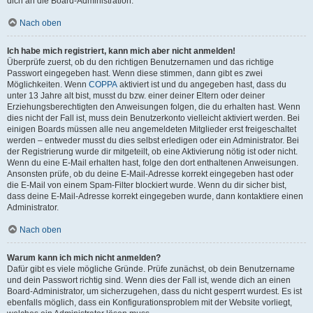
dich an die Board-Administration.
Nach oben
Ich habe mich registriert, kann mich aber nicht anmelden!
Überprüfe zuerst, ob du den richtigen Benutzernamen und das richtige
Passwort eingegeben hast. Wenn diese stimmen, dann gibt es zwei
Möglichkeiten. Wenn
COPPA
aktiviert ist und du angegeben hast, dass du
unter 13 Jahre alt bist, musst du bzw. einer deiner Eltern oder deiner
Erziehungsberechtigten den Anweisungen folgen, die du erhalten hast. Wenn
dies nicht der Fall ist, muss dein Benutzerkonto vielleicht aktiviert werden. Bei
einigen Boards müssen alle neu angemeldeten Mitglieder erst freigeschaltet
werden – entweder musst du dies selbst erledigen oder ein Administrator. Bei
der Registrierung wurde dir mitgeteilt, ob eine Aktivierung nötig ist oder nicht.
Wenn du eine E-Mail erhalten hast, folge den dort enthaltenen Anweisungen.
Ansonsten prüfe, ob du deine E-Mail-Adresse korrekt eingegeben hast oder
die E-Mail von einem Spam-Filter blockiert wurde. Wenn du dir sicher bist,
dass deine E-Mail-Adresse korrekt eingegeben wurde, dann kontaktiere einen
Administrator.
Nach oben
Warum kann ich mich nicht anmelden?
Dafür gibt es viele mögliche Gründe. Prüfe zunächst, ob dein Benutzername
und dein Passwort richtig sind. Wenn dies der Fall ist, wende dich an einen
Board-Administrator, um sicherzugehen, dass du nicht gesperrt wurdest. Es ist
ebenfalls möglich, dass ein Konfigurationsproblem mit der Website vorliegt,