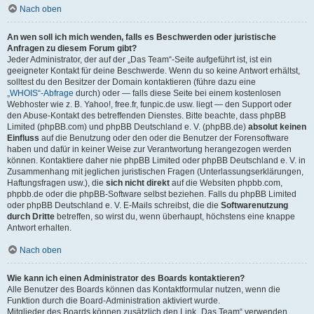
Nach oben
An wen soll ich mich wenden, falls es Beschwerden oder juristische
Anfragen zu diesem Forum gibt?
Jeder Administrator, der auf der „Das Team“-Seite aufgeführt ist, ist ein
geeigneter Kontakt für deine Beschwerde. Wenn du so keine Antwort erhältst,
solltest du den Besitzer der Domain kontaktieren (führe dazu eine
„WHOIS“-Abfrage
durch) oder — falls diese Seite bei einem kostenlosen
Webhoster wie z. B. Yahoo!, free.fr, funpic.de usw. liegt — den Support oder
den Abuse-Kontakt des betreffenden Dienstes. Bitte beachte, dass phpBB
Limited (phpBB.com) und phpBB Deutschland e. V. (phpBB.de)
absolut keinen
Einfluss
auf die Benutzung oder den oder die Benutzer der Forensoftware
haben und dafür in keiner Weise zur Verantwortung herangezogen werden
können. Kontaktiere daher nie phpBB Limited oder phpBB Deutschland e. V. in
Zusammenhang mit jeglichen juristischen Fragen (Unterlassungserklärungen,
Haftungsfragen usw.), die
sich nicht direkt
auf die Websiten phpbb.com,
phpbb.de oder die phpBB-Software selbst beziehen. Falls du phpBB Limited
oder phpBB Deutschland e. V. E-Mails schreibst, die die
Softwarenutzung
durch Dritte
betreffen, so wirst du, wenn überhaupt, höchstens eine knappe
Antwort erhalten.
Nach oben
Wie kann ich einen Administrator des Boards kontaktieren?
Alle Benutzer des Boards können das Kontaktformular nutzen, wenn die
Funktion durch die Board-Administration aktiviert wurde.
Mitglieder des Boards können zusätzlich den Link „Das Team“ verwenden.