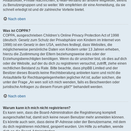
Avatarbilder, Private Nachrichten, E-Mail-Versand an andere Mitglieder, Beitritt
zu Benutzergruppen und so weiter. Wir empfehlen dir eine Anmeldung, da sie
schnell erledigt ist und dir zahlreiche Vorteile bietet.
Nach oben
Was ist COPPA?
COPPA, ausgeschrieben Children’s Online Privacy Protection Act of 1998
(deutsch: Gesetz zum Schutz der Privatsphäre von Kindern im Internet von
1998) ist ein Gesetz in den USA, welches festlegt, dass Websites, die
möglicherweise persönliche Daten von Kindern unter 13 Jahren erheben,
hierzu die Zustimmung der Eltern beziehungsweise des oder der
Erziehungsberechtigten benötigen. Wenn du dir unsicher bist, ob dies auf dich
oder die Website, auf der du dich zu registrieren versuchst, zutrifft, ziehe einen
rechtlichen Beistand zu Rate. Bitte beachte, dass phpBB Limited und der
Besitzer dieses Boards keine Rechtsberatung anbieten kann und nicht die
Anlaufstelle für Rechtsangelegenheiten jeglicher Art ist; außer solchen, die
unter der Frage „An wen soll ich mich wenden, falls es Beschwerden oder
juristische Anfragen zu diesem Forum gibt?“ behandelt werden.
Nach oben
Warum kann ich mich nicht registrieren?
Es kann sein, dass die Board-Administration die Registrierung komplett
ausgeschaltet hat, damit sich keine neuen Benutzer mehr anmelden können.
Es könnte auch sein, dass deine IP-Adresse oder der Benutzername, mit dem
du dich registrieren möchtest, gesperrt wurden. Um Hilfe zu erhalten, wende