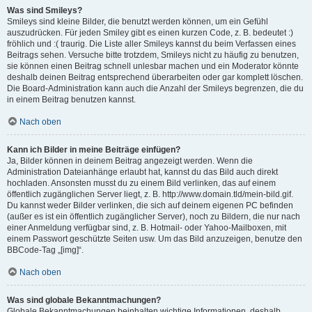
Was sind Smileys?
Smileys sind kleine Bilder, die benutzt werden können, um ein Gefühl
auszudrücken. Für jeden Smiley gibt es einen kurzen Code, z. B. bedeutet :)
fröhlich und :( traurig. Die Liste aller Smileys kannst du beim Verfassen eines
Beitrags sehen. Versuche bitte trotzdem, Smileys nicht zu häufig zu benutzen,
sie können einen Beitrag schnell unlesbar machen und ein Moderator könnte
deshalb deinen Beitrag entsprechend überarbeiten oder gar komplett löschen.
Die Board-Administration kann auch die Anzahl der Smileys begrenzen, die du
in einem Beitrag benutzen kannst.
Nach oben
Kann ich Bilder in meine Beiträge einfügen?
Ja, Bilder können in deinem Beitrag angezeigt werden. Wenn die
Administration Dateianhänge erlaubt hat, kannst du das Bild auch direkt
hochladen. Ansonsten musst du zu einem Bild verlinken, das auf einem
öffentlich zugänglichen Server liegt, z. B. http://www.domain.tld/mein-bild.gif.
Du kannst weder Bilder verlinken, die sich auf deinem eigenen PC befinden
(außer es ist ein öffentlich zugänglicher Server), noch zu Bildern, die nur nach
einer Anmeldung verfügbar sind, z. B. Hotmail- oder Yahoo-Mailboxen, mit
einem Passwort geschützte Seiten usw. Um das Bild anzuzeigen, benutze den
BBCode-Tag „[img]“.
Nach oben
Was sind globale Bekanntmachungen?
Globale Bekanntmachungen beinhalten wichtige Informationen, deshalb