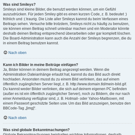
Was sind Smileys?
Smileys sind kleine Bilder, die benutzt werden können, um ein Gefühl
auszudrücken. Für jeden Smiley gibt es einen kurzen Code, z. B. bedeutet :)
fröhlich und :( traurig. Die Liste aller Smileys kannst du beim Verfassen eines
Beitrags sehen. Versuche bitte trotzdem, Smileys nicht zu häufig zu benutzen,
sie können einen Beitrag schnell unlesbar machen und ein Moderator könnte
deshalb deinen Beitrag entsprechend überarbeiten oder gar komplett löschen.
Die Board-Administration kann auch die Anzahl der Smileys begrenzen, die du
in einem Beitrag benutzen kannst.
Nach oben
Kann ich Bilder in meine Beiträge einfügen?
Ja, Bilder können in deinem Beitrag angezeigt werden. Wenn die
Administration Dateianhänge erlaubt hat, kannst du das Bild auch direkt
hochladen. Ansonsten musst du zu einem Bild verlinken, das auf einem
öffentlich zugänglichen Server liegt, z. B. http://www.domain.tld/mein-bild.gif.
Du kannst weder Bilder verlinken, die sich auf deinem eigenen PC befinden
(außer es ist ein öffentlich zugänglicher Server), noch zu Bildern, die nur nach
einer Anmeldung verfügbar sind, z. B. Hotmail- oder Yahoo-Mailboxen, mit
einem Passwort geschützte Seiten usw. Um das Bild anzuzeigen, benutze den
BBCode-Tag „[img]“.
Nach oben
Was sind globale Bekanntmachungen?
Globale Bekanntmachungen beinhalten wichtige Informationen, deshalb