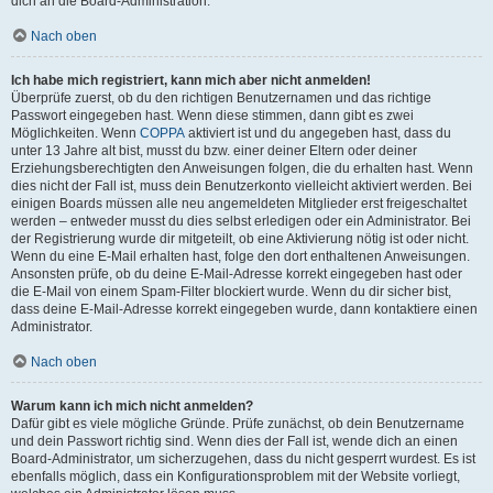
dich an die Board-Administration.
Nach oben
Ich habe mich registriert, kann mich aber nicht anmelden!
Überprüfe zuerst, ob du den richtigen Benutzernamen und das richtige
Passwort eingegeben hast. Wenn diese stimmen, dann gibt es zwei
Möglichkeiten. Wenn
COPPA
aktiviert ist und du angegeben hast, dass du
unter 13 Jahre alt bist, musst du bzw. einer deiner Eltern oder deiner
Erziehungsberechtigten den Anweisungen folgen, die du erhalten hast. Wenn
dies nicht der Fall ist, muss dein Benutzerkonto vielleicht aktiviert werden. Bei
einigen Boards müssen alle neu angemeldeten Mitglieder erst freigeschaltet
werden – entweder musst du dies selbst erledigen oder ein Administrator. Bei
der Registrierung wurde dir mitgeteilt, ob eine Aktivierung nötig ist oder nicht.
Wenn du eine E-Mail erhalten hast, folge den dort enthaltenen Anweisungen.
Ansonsten prüfe, ob du deine E-Mail-Adresse korrekt eingegeben hast oder
die E-Mail von einem Spam-Filter blockiert wurde. Wenn du dir sicher bist,
dass deine E-Mail-Adresse korrekt eingegeben wurde, dann kontaktiere einen
Administrator.
Nach oben
Warum kann ich mich nicht anmelden?
Dafür gibt es viele mögliche Gründe. Prüfe zunächst, ob dein Benutzername
und dein Passwort richtig sind. Wenn dies der Fall ist, wende dich an einen
Board-Administrator, um sicherzugehen, dass du nicht gesperrt wurdest. Es ist
ebenfalls möglich, dass ein Konfigurationsproblem mit der Website vorliegt,