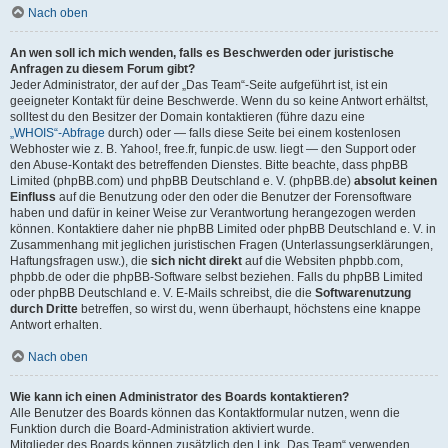
Nach oben
An wen soll ich mich wenden, falls es Beschwerden oder juristische
Anfragen zu diesem Forum gibt?
Jeder Administrator, der auf der „Das Team“-Seite aufgeführt ist, ist ein
geeigneter Kontakt für deine Beschwerde. Wenn du so keine Antwort erhältst,
solltest du den Besitzer der Domain kontaktieren (führe dazu eine
„WHOIS“-Abfrage
durch) oder — falls diese Seite bei einem kostenlosen
Webhoster wie z. B. Yahoo!, free.fr, funpic.de usw. liegt — den Support oder
den Abuse-Kontakt des betreffenden Dienstes. Bitte beachte, dass phpBB
Limited (phpBB.com) und phpBB Deutschland e. V. (phpBB.de)
absolut keinen
Einfluss
auf die Benutzung oder den oder die Benutzer der Forensoftware
haben und dafür in keiner Weise zur Verantwortung herangezogen werden
können. Kontaktiere daher nie phpBB Limited oder phpBB Deutschland e. V. in
Zusammenhang mit jeglichen juristischen Fragen (Unterlassungserklärungen,
Haftungsfragen usw.), die
sich nicht direkt
auf die Websiten phpbb.com,
phpbb.de oder die phpBB-Software selbst beziehen. Falls du phpBB Limited
oder phpBB Deutschland e. V. E-Mails schreibst, die die
Softwarenutzung
durch Dritte
betreffen, so wirst du, wenn überhaupt, höchstens eine knappe
Antwort erhalten.
Nach oben
Wie kann ich einen Administrator des Boards kontaktieren?
Alle Benutzer des Boards können das Kontaktformular nutzen, wenn die
Funktion durch die Board-Administration aktiviert wurde.
Mitglieder des Boards können zusätzlich den Link „Das Team“ verwenden.