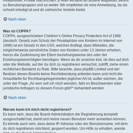
Avatarbilder, Private Nachrichten, E-Mail-Versand an andere Mitglieder, Beitritt
zu Benutzergruppen und so weiter. Wir empfehlen dir eine Anmeldung, da sie
schnell erledigt ist und dir zahlreiche Vorteile bietet.
Nach oben
Was ist COPPA?
COPPA, ausgeschrieben Children’s Online Privacy Protection Act of 1998
(deutsch: Gesetz zum Schutz der Privatsphäre von Kindern im Internet von
1998) ist ein Gesetz in den USA, welches festlegt, dass Websites, die
möglicherweise persönliche Daten von Kindern unter 13 Jahren erheben,
hierzu die Zustimmung der Eltern beziehungsweise des oder der
Erziehungsberechtigten benötigen. Wenn du dir unsicher bist, ob dies auf dich
oder die Website, auf der du dich zu registrieren versuchst, zutrifft, ziehe einen
rechtlichen Beistand zu Rate. Bitte beachte, dass phpBB Limited und der
Besitzer dieses Boards keine Rechtsberatung anbieten kann und nicht die
Anlaufstelle für Rechtsangelegenheiten jeglicher Art ist; außer solchen, die
unter der Frage „An wen soll ich mich wenden, falls es Beschwerden oder
juristische Anfragen zu diesem Forum gibt?“ behandelt werden.
Nach oben
Warum kann ich mich nicht registrieren?
Es kann sein, dass die Board-Administration die Registrierung komplett
ausgeschaltet hat, damit sich keine neuen Benutzer mehr anmelden können.
Es könnte auch sein, dass deine IP-Adresse oder der Benutzername, mit dem
du dich registrieren möchtest, gesperrt wurden. Um Hilfe zu erhalten, wende