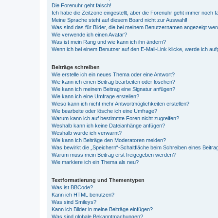
Die Forenuhr geht falsch!
Ich habe die Zeitzone eingestellt, aber die Forenuhr geht immer noch f
Meine Sprache steht auf diesem Board nicht zur Auswahl!
Was sind das für Bilder, die bei meinem Benutzernamen angezeigt we
Wie verwende ich einen Avatar?
Was ist mein Rang und wie kann ich ihn ändern?
Wenn ich bei einem Benutzer auf den E-Mail-Link klicke, werde ich au
Beiträge schreiben
Wie erstelle ich ein neues Thema oder eine Antwort?
Wie kann ich einen Beitrag bearbeiten oder löschen?
Wie kann ich meinem Beitrag eine Signatur anfügen?
Wie kann ich eine Umfrage erstellen?
Wieso kann ich nicht mehr Antwortmöglichkeiten erstellen?
Wie bearbeite oder lösche ich eine Umfrage?
Warum kann ich auf bestimmte Foren nicht zugreifen?
Weshalb kann ich keine Dateianhänge anfügen?
Weshalb wurde ich verwarnt?
Wie kann ich Beiträge den Moderatoren melden?
Was bewirkt die „Speichern“-Schaltfläche beim Schreiben eines Beitra
Warum muss mein Beitrag erst freigegeben werden?
Wie markiere ich ein Thema als neu?
Textformatierung und Thementypen
Was ist BBCode?
Kann ich HTML benutzen?
Was sind Smileys?
Kann ich Bilder in meine Beiträge einfügen?
Was sind globale Bekanntmachungen?