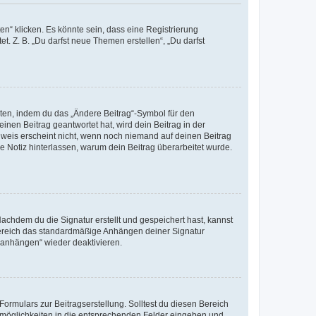
n“ klicken. Es könnte sein, dass eine Registrierung
t. Z. B. „Du darfst neue Themen erstellen“, „Du darfst
iten, indem du das „Ändere Beitrag“-Symbol für den
inen Beitrag geantwortet hat, wird dein Beitrag in der
nweis erscheint nicht, wenn noch niemand auf deinen Beitrag
ne Notiz hinterlassen, warum dein Beitrag überarbeitet wurde.
chdem du die Signatur erstellt und gespeichert hast, kannst
Bereich das standardmäßige Anhängen deiner Signatur
r anhängen“ wieder deaktivieren.
ormulars zur Beitragserstellung. Solltest du diesen Bereich
rtmöglichkeiten in die entsprechenden Felder eingeben und