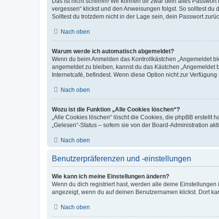
Das ist nicht schlimm! Wir können dir zwar dein altes Passwort
vergessen“ klickst und den Anweisungen folgst. So solltest du
Solltest du trotzdem nicht in der Lage sein, dein Passwort zur
Nach oben
Warum werde ich automatisch abgemeldet?
Wenn du beim Anmelden das Kontrollkästchen „Angemeldet bleib
angemeldet zu bleiben, kannst du das Kästchen „Angemeldet b
Internetcafé, befindest. Wenn diese Option nicht zur Verfügung
Nach oben
Wozu ist die Funktion „Alle Cookies löschen“?
„Alle Cookies löschen“ löscht die Cookies, die phpBB erstellt
„Gelesen“-Status – sofern sie von der Board-Administration ak
Nach oben
Benutzerpräferenzen und -einstellungen
Wie kann ich meine Einstellungen ändern?
Wenn du dich registriert hast, werden alle deine Einstellunge
angezeigt, wenn du auf deinen Benutzernamen klickst. Dort kan
Nach oben