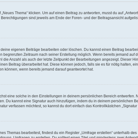
„Neues Thema“ klicken. Um auf einen Beitrag zu antworten, musst du auf „Antworte
e Berechtigungen sind jeweils am Ende der Foren- und der Beitragsansicht aufgeliste
r deine eigenen Beiträge bearbeiten oder löschen. Du kannst einen Beitrag bearbe
inen begrenzten Zeitraum nach seiner Erstellung möglich. Wenn bereits jemand auf de
 die Anzahl als auch der letzte Zeitpunkt der Bearbeitungen angezeigt. Dieser Hi
en Beitrag überarbeitet hat. Diese können jedoch, falls sie es für nötig halten, ei
hen können, wenn bereits jemand darauf geantwortet hat.
st eine solche in den Einstellungen in deinem persönlichen Bereich entwerfen. Na
eren. Du kannst eine Signatur auch hinzufügen, indem du in deinem persönlichen 
atur verfassen möchtest, so kannst du dort einfach das Kontrollkästchen „Signatu
s Themas bearbeitest, findest du ein Register „Umfrage erstellen“ unterhalb des F
htigung, Umfragen zu erstellen. Du solltest einen Titel und mindestens zwei Antwo