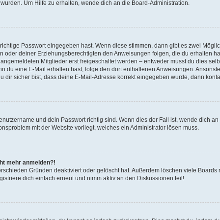
 wurden. Um Hilfe zu erhalten, wende dich an die Board-Administration.
 richtige Passwort eingegeben hast. Wenn diese stimmen, dann gibt es zwei Mögl
tern oder deiner Erziehungsberechtigten den Anweisungen folgen, die du erhalten ha
u angemeldeten Mitglieder erst freigeschaltet werden – entweder musst du dies selbs
. Wenn du eine E-Mail erhalten hast, folge den dort enthaltenen Anweisungen. Ansons
 dir sicher bist, dass deine E-Mail-Adresse korrekt eingegeben wurde, dann kontak
Benutzername und dein Passwort richtig sind. Wenn dies der Fall ist, wende dich a
ionsproblem mit der Website vorliegt, welches ein Administrator lösen muss.
icht mehr anmelden?!
erschieden Gründen deaktiviert oder gelöscht hat. Außerdem löschen viele Boards r
triere dich einfach erneut und nimm aktiv an den Diskussionen teil!