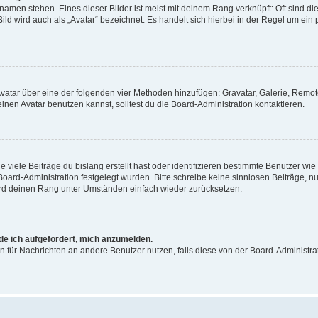
amen stehen. Eines dieser Bilder ist meist mit deinem Rang verknüpft: Oft sind di
ld wird auch als „Avatar“ bezeichnet. Es handelt sich hierbei in der Regel um ein
 Avatar über eine der folgenden vier Methoden hinzufügen: Gravatar, Galerie, Rem
en Avatar benutzen kannst, solltest du die Board-Administration kontaktieren.
viele Beiträge du bislang erstellt hast oder identifizieren bestimmte Benutzer w
 Board-Administration festgelegt wurden. Bitte schreibe keine sinnlosen Beiträge
wird deinen Rang unter Umständen einfach wieder zurücksetzen.
rde ich aufgefordert, mich anzumelden.
ion für Nachrichten an andere Benutzer nutzen, falls diese von der Board-Administ