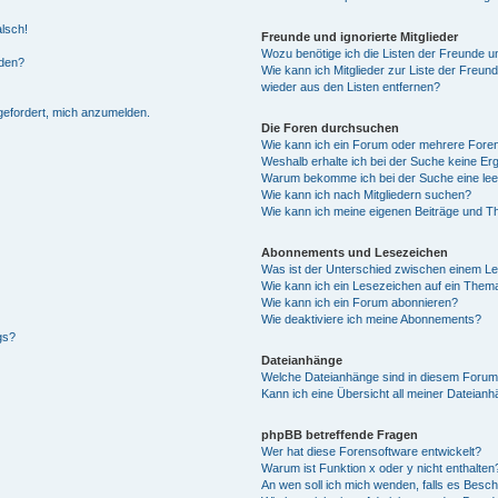
alsch!
Freunde und ignorierte Mitglieder
Wozu benötige ich die Listen der Freunde un
rden?
Wie kann ich Mitglieder zur Liste der Freund
wieder aus den Listen entfernen?
fgefordert, mich anzumelden.
Die Foren durchsuchen
Wie kann ich ein Forum oder mehrere For
Weshalb erhalte ich bei der Suche keine Er
Warum bekomme ich bei der Suche eine lee
Wie kann ich nach Mitgliedern suchen?
Wie kann ich meine eigenen Beiträge und T
Abonnements und Lesezeichen
Was ist der Unterschied zwischen einem L
Wie kann ich ein Lesezeichen auf ein Them
Wie kann ich ein Forum abonnieren?
Wie deaktiviere ich meine Abonnements?
gs?
Dateianhänge
Welche Dateianhänge sind in diesem Forum
Kann ich eine Übersicht all meiner Dateian
phpBB betreffende Fragen
Wer hat diese Forensoftware entwickelt?
Warum ist Funktion x oder y nicht enthalten
An wen soll ich mich wenden, falls es Besc