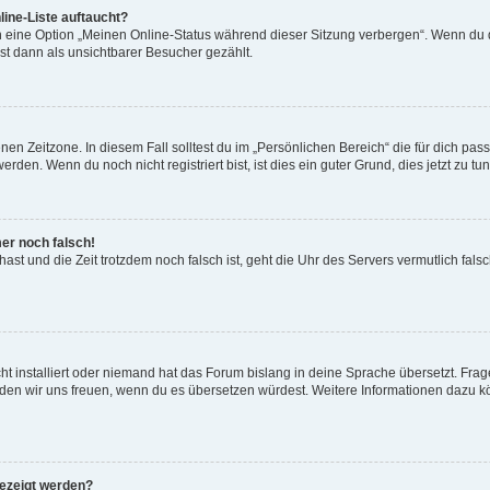
ine-Liste auftaucht?
n eine Option „Meinen Online-Status während dieser Sitzung verbergen“. Wenn du d
st dann als unsichtbarer Besucher gezählt.
en Zeitzone. In diesem Fall solltest du im „Persönlichen Bereich“ die für dich passe
den. Wenn du noch nicht registriert bist, ist dies ein guter Grund, dies jetzt zu tun
mer noch falsch!
t hast und die Zeit trotzdem noch falsch ist, geht die Uhr des Servers vermutlich fal
t installiert oder niemand hat das Forum bislang in deine Sprache übersetzt. Frag
, würden wir uns freuen, wenn du es übersetzen würdest. Weitere Informationen dazu
gezeigt werden?