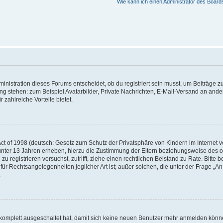
Wie kann ich einen Administrator des Board
istration dieses Forums entscheidet, ob du registriert sein musst, um Beiträge zu s
ung stehen: zum Beispiel Avatarbilder, Private Nachrichten, E-Mail-Versand an ander
 zahlreiche Vorteile bietet.
t of 1998 (deutsch: Gesetz zum Schutz der Privatsphäre von Kindern im Internet vo
unter 13 Jahren erheben, hierzu die Zustimmung der Eltern beziehungsweise des o
h zu registrieren versuchst, zutrifft, ziehe einen rechtlichen Beistand zu Rate. Bit
für Rechtsangelegenheiten jeglicher Art ist; außer solchen, die unter der Frage „
.
g komplett ausgeschaltet hat, damit sich keine neuen Benutzer mehr anmelden könn