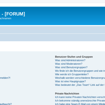
g - [FORUM]
Nachnamen
Benutzer-Stufen und Gruppen
Was sind Administratoren?
Was sind Moderatoren?
Was sind Benutzergruppen?
Wo finde ich die Benutzergruppen und wie tr
Wie werde ich Gruppenleiter?
anmelden?!
Weshalb werden verschiedene Benutzergrupp
Was ist eine Hauptgruppe?
Was bedeutet der „Das Team“-Link auf der S
Private Nachrichten
Ich kann keine Privaten Nachrichten versch
Ich bekomme ständig unerwünschte Private
auftaucht?
Ich habe eine Spam-E-Mail von einem Mitgli