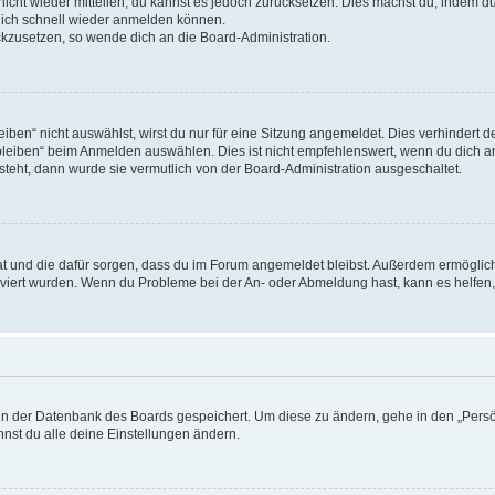
 nicht wieder mitteilen, du kannst es jedoch zurücksetzen. Dies machst du, indem 
 dich schnell wieder anmelden können.
ückzusetzen, so wende dich an die Board-Administration.
en“ nicht auswählst, wirst du nur für eine Sitzung angemeldet. Dies verhindert 
leiben“ beim Anmelden auswählen. Dies ist nicht empfehlenswert, wenn du dich an
 steht, dann wurde sie vermutlich von der Board-Administration ausgeschaltet.
 hat und die dafür sorgen, dass du im Forum angemeldet bleibst. Außerdem ermögli
tiviert wurden. Wenn du Probleme bei der An- oder Abmeldung hast, kann es helfen
n in der Datenbank des Boards gespeichert. Um diese zu ändern, gehe in den „Persö
nst du alle deine Einstellungen ändern.