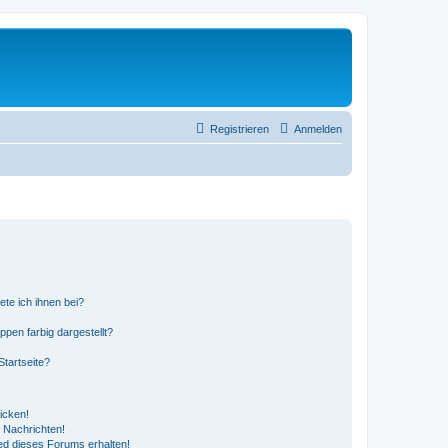
Registrieren
Anmelden
ete ich ihnen bei?
en farbig dargestellt?
tartseite?
icken!
 Nachrichten!
ed dieses Forums erhalten!