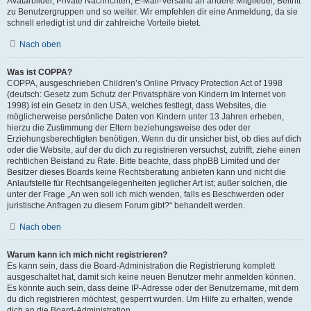
Avatarbilder, Private Nachrichten, E-Mail-Versand an andere Mitglieder, Beitritt
zu Benutzergruppen und so weiter. Wir empfehlen dir eine Anmeldung, da sie
schnell erledigt ist und dir zahlreiche Vorteile bietet.
Nach oben
Was ist COPPA?
COPPA, ausgeschrieben Children’s Online Privacy Protection Act of 1998
(deutsch: Gesetz zum Schutz der Privatsphäre von Kindern im Internet von
1998) ist ein Gesetz in den USA, welches festlegt, dass Websites, die
möglicherweise persönliche Daten von Kindern unter 13 Jahren erheben,
hierzu die Zustimmung der Eltern beziehungsweise des oder der
Erziehungsberechtigten benötigen. Wenn du dir unsicher bist, ob dies auf dich
oder die Website, auf der du dich zu registrieren versuchst, zutrifft, ziehe einen
rechtlichen Beistand zu Rate. Bitte beachte, dass phpBB Limited und der
Besitzer dieses Boards keine Rechtsberatung anbieten kann und nicht die
Anlaufstelle für Rechtsangelegenheiten jeglicher Art ist; außer solchen, die
unter der Frage „An wen soll ich mich wenden, falls es Beschwerden oder
juristische Anfragen zu diesem Forum gibt?“ behandelt werden.
Nach oben
Warum kann ich mich nicht registrieren?
Es kann sein, dass die Board-Administration die Registrierung komplett
ausgeschaltet hat, damit sich keine neuen Benutzer mehr anmelden können.
Es könnte auch sein, dass deine IP-Adresse oder der Benutzername, mit dem
du dich registrieren möchtest, gesperrt wurden. Um Hilfe zu erhalten, wende
dich an die Board-Administration.