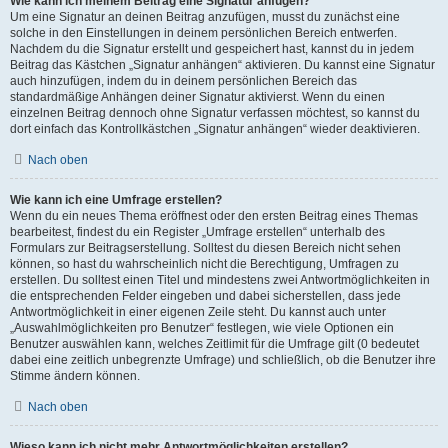
Wie kann ich meinem Beitrag eine Signatur anfügen?
Um eine Signatur an deinen Beitrag anzufügen, musst du zunächst eine
solche in den Einstellungen in deinem persönlichen Bereich entwerfen.
Nachdem du die Signatur erstellt und gespeichert hast, kannst du in jedem
Beitrag das Kästchen „Signatur anhängen“ aktivieren. Du kannst eine Signatur
auch hinzufügen, indem du in deinem persönlichen Bereich das
standardmäßige Anhängen deiner Signatur aktivierst. Wenn du einen
einzelnen Beitrag dennoch ohne Signatur verfassen möchtest, so kannst du
dort einfach das Kontrollkästchen „Signatur anhängen“ wieder deaktivieren.
Nach oben
Wie kann ich eine Umfrage erstellen?
Wenn du ein neues Thema eröffnest oder den ersten Beitrag eines Themas
bearbeitest, findest du ein Register „Umfrage erstellen“ unterhalb des
Formulars zur Beitragserstellung. Solltest du diesen Bereich nicht sehen
können, so hast du wahrscheinlich nicht die Berechtigung, Umfragen zu
erstellen. Du solltest einen Titel und mindestens zwei Antwortmöglichkeiten in
die entsprechenden Felder eingeben und dabei sicherstellen, dass jede
Antwortmöglichkeit in einer eigenen Zeile steht. Du kannst auch unter
„Auswahlmöglichkeiten pro Benutzer“ festlegen, wie viele Optionen ein
Benutzer auswählen kann, welches Zeitlimit für die Umfrage gilt (0 bedeutet
dabei eine zeitlich unbegrenzte Umfrage) und schließlich, ob die Benutzer ihre
Stimme ändern können.
Nach oben
Wieso kann ich nicht mehr Antwortmöglichkeiten erstellen?