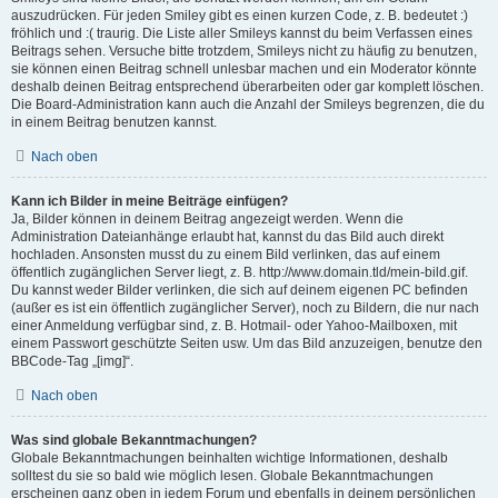
auszudrücken. Für jeden Smiley gibt es einen kurzen Code, z. B. bedeutet :)
fröhlich und :( traurig. Die Liste aller Smileys kannst du beim Verfassen eines
Beitrags sehen. Versuche bitte trotzdem, Smileys nicht zu häufig zu benutzen,
sie können einen Beitrag schnell unlesbar machen und ein Moderator könnte
deshalb deinen Beitrag entsprechend überarbeiten oder gar komplett löschen.
Die Board-Administration kann auch die Anzahl der Smileys begrenzen, die du
in einem Beitrag benutzen kannst.
Nach oben
Kann ich Bilder in meine Beiträge einfügen?
Ja, Bilder können in deinem Beitrag angezeigt werden. Wenn die
Administration Dateianhänge erlaubt hat, kannst du das Bild auch direkt
hochladen. Ansonsten musst du zu einem Bild verlinken, das auf einem
öffentlich zugänglichen Server liegt, z. B. http://www.domain.tld/mein-bild.gif.
Du kannst weder Bilder verlinken, die sich auf deinem eigenen PC befinden
(außer es ist ein öffentlich zugänglicher Server), noch zu Bildern, die nur nach
einer Anmeldung verfügbar sind, z. B. Hotmail- oder Yahoo-Mailboxen, mit
einem Passwort geschützte Seiten usw. Um das Bild anzuzeigen, benutze den
BBCode-Tag „[img]“.
Nach oben
Was sind globale Bekanntmachungen?
Globale Bekanntmachungen beinhalten wichtige Informationen, deshalb
solltest du sie so bald wie möglich lesen. Globale Bekanntmachungen
erscheinen ganz oben in jedem Forum und ebenfalls in deinem persönlichen