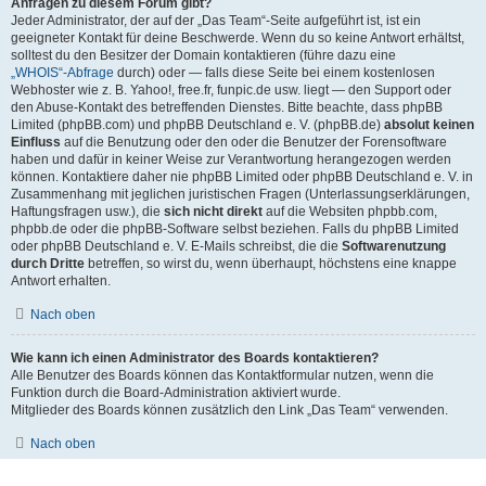
Anfragen zu diesem Forum gibt?
Jeder Administrator, der auf der „Das Team“-Seite aufgeführt ist, ist ein
geeigneter Kontakt für deine Beschwerde. Wenn du so keine Antwort erhältst,
solltest du den Besitzer der Domain kontaktieren (führe dazu eine
„WHOIS“-Abfrage
durch) oder — falls diese Seite bei einem kostenlosen
Webhoster wie z. B. Yahoo!, free.fr, funpic.de usw. liegt — den Support oder
den Abuse-Kontakt des betreffenden Dienstes. Bitte beachte, dass phpBB
Limited (phpBB.com) und phpBB Deutschland e. V. (phpBB.de)
absolut keinen
Einfluss
auf die Benutzung oder den oder die Benutzer der Forensoftware
haben und dafür in keiner Weise zur Verantwortung herangezogen werden
können. Kontaktiere daher nie phpBB Limited oder phpBB Deutschland e. V. in
Zusammenhang mit jeglichen juristischen Fragen (Unterlassungserklärungen,
Haftungsfragen usw.), die
sich nicht direkt
auf die Websiten phpbb.com,
phpbb.de oder die phpBB-Software selbst beziehen. Falls du phpBB Limited
oder phpBB Deutschland e. V. E-Mails schreibst, die die
Softwarenutzung
durch Dritte
betreffen, so wirst du, wenn überhaupt, höchstens eine knappe
Antwort erhalten.
Nach oben
Wie kann ich einen Administrator des Boards kontaktieren?
Alle Benutzer des Boards können das Kontaktformular nutzen, wenn die
Funktion durch die Board-Administration aktiviert wurde.
Mitglieder des Boards können zusätzlich den Link „Das Team“ verwenden.
Nach oben