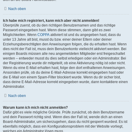
Nach oben
Ich habe mich registriert, kann mich aber nicht anmelden!
Überprüfe zuerst, ob du den richtigen Benutzernamen und das richtige
Passwort eingegeben hast. Wenn diese stimmen, dann gibt es zwei
Möglichkeiten. Wenn
COPPA
aktiviert ist und du angegeben hast, dass du
unter 13 Jahre alt bist, musst du bzw. einer deiner Eltern oder deiner
Erziehungsberechtigten den Anweisungen folgen, die du erhalten hast. Wenn
dies nicht der Fall ist, muss dein Benutzerkonto vielleicht aktiviert werden. Bei
einigen Boards müssen alle neu angemeldeten Mitglieder erst freigeschaltet
werden – entweder musst du dies selbst erledigen oder ein Administrator. Bei
der Registrierung wurde dir mitgeteilt, ob eine Aktivierung nötig ist oder nicht.
Wenn du eine E-Mail erhalten hast, folge den dort enthaltenen Anweisungen.
Ansonsten prüfe, ob du deine E-Mail-Adresse korrekt eingegeben hast oder
die E-Mail von einem Spam-Filter blockiert wurde. Wenn du dir sicher bist,
dass deine E-Mail-Adresse korrekt eingegeben wurde, dann kontaktiere einen
Administrator.
Nach oben
Warum kann ich mich nicht anmelden?
Dafür gibt es viele mögliche Gründe. Prüfe zunächst, ob dein Benutzername
und dein Passwort richtig sind. Wenn dies der Fall ist, wende dich an einen
Board-Administrator, um sicherzugehen, dass du nicht gesperrt wurdest. Es ist
ebenfalls möglich, dass ein Konfigurationsproblem mit der Website vorliegt,
welches ein Administrator lösen muss.