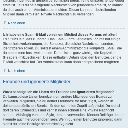
löschen, indem du in deinem persönlichen Bereich eine entsprechende Regel
erstellst. Falls du belästigende Nachrichten von jemandem erhältst, so kannst
du dies auch einem Administrator melden. Dieser kann dem betreffenden
Mitglied dann verbieten, Private Nachrichten zu versenden.
Nach oben
Ich habe eine Spam-E-Mail von einem Mitglied dieses Forums erhalten!
Es tut uns leid, das zu hören. Das E-Mail-Formular dieses Forums hat einige
Sicherheitsvorkehrungen, die Benutzer, die solche Nachrichten senden,
identifizieren sollen. Du solltest einem Administrator die komplette E-Mail, die
du bekommen hast, weiterleiten. Dabei ist es ganz wichtig, die Kopfzeilen
(Headers) mitzuschicken. Diese enthalten Details über den Benutzer, der die
E-Mail verschickt hat. Der Administrator kann dann entsprechend reagieren.
Nach oben
Freunde und ignorierte Mitglieder
Wozu benötige ich die Listen der Freunde und ignorierten Mitglieder?
Du kannst diese Listen benutzen, um andere Mitglieder des Boards zu
verwalten. Mitglieder, die du deiner Freundesliste hinzufügst, werden in
deinem persönlichen Bereich für den schnellen Zugriff aufgelistet. Du siehst
dort deren Onlinestatus und kannst ihnen schnell eine Private Nachricht
senden. Abhängig von dem Style, den du verwendest, können Beiträge deiner
Freunde auch hervorgehoben sein. Wenn du einen Benutzer ignorierst, dann
siehst du seine Beiträge standardmäßig nicht.