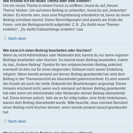
Wie erstelle ich ein neues Thema oder eine Antwort?
Um ein neues Thema in einem Forum zu eröffnen, musst du auf „Neues
Thema“ klicken. Um auf einen Beitrag zu antworten, musst du auf „Antworten“
klicken. Es könnte sein, dass eine Registrierung erforderlich ist, bevor du einen
Beitrag schreiben kannst. Deine Berechtigungen sind jeweils am Ende der
Foren- und der Beitragsansicht aufgelistet. Z. B. „Du darfst neue Themen
erstellen“, „Du darfst Dateianhänge erstellen“ usw.
Nach oben
Wie kann ich einen Beitrag bearbeiten oder löschen?
Wenn du nicht Administrator oder Moderator bist, kannst du nur deine eigenen
Beiträge bearbeiten oder löschen. Du kannst einen Beitrag bearbeiten, indem
du das „Ändere Beitrag“-Symbol für den entsprechenden Beitrag anklickst;
eventuell ist dies nur für einen begrenzten Zeitraum nach seiner Erstellung
möglich. Wenn bereits jemand auf deinen Beitrag geantwortet hat, wird dein
Beitrag in der Themenansicht als überarbeitet gekennzeichnet. Es wird sowohl
die Anzahl als auch der letzte Zeitpunkt der Bearbeitungen angezeigt. Dieser
Hinweis erscheint nicht, wenn noch niemand auf deinen Beitrag geantwortet
hat oder wenn ein Administrator oder Moderator deinen Beitrag überarbeitet
hat. Diese können jedoch, falls sie es für nötig halten, eine Notiz hinterlassen,
warum dein Beitrag überarbeitet wurde. Bitte beachte, dass normale Benutzer
einen Beitrag nicht löschen können, wenn bereits jemand darauf geantwortet
hat.
Nach oben