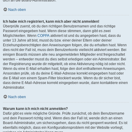
dich an die Board-Administration.
Nach oben
Ich habe mich registriert, kann mich aber nicht anmelden!
Überprüfe zuerst, ob du den richtigen Benutzernamen und das richtige
Passwort eingegeben hast. Wenn diese stimmen, dann gibt es zwei
Möglichkeiten. Wenn
COPPA
aktiviert ist und du angegeben hast, dass du
unter 13 Jahre alt bist, musst du bzw. einer deiner Eltern oder deiner
Erziehungsberechtigten den Anweisungen folgen, die du erhalten hast. Wenn
dies nicht der Fall ist, muss dein Benutzerkonto vielleicht aktiviert werden. Bei
einigen Boards müssen alle neu angemeldeten Mitglieder erst freigeschaltet
werden – entweder musst du dies selbst erledigen oder ein Administrator. Bei
der Registrierung wurde dir mitgeteilt, ob eine Aktivierung nötig ist oder nicht.
Wenn du eine E-Mail erhalten hast, folge den dort enthaltenen Anweisungen.
Ansonsten prüfe, ob du deine E-Mail-Adresse korrekt eingegeben hast oder
die E-Mail von einem Spam-Filter blockiert wurde. Wenn du dir sicher bist,
dass deine E-Mail-Adresse korrekt eingegeben wurde, dann kontaktiere einen
Administrator.
Nach oben
Warum kann ich mich nicht anmelden?
Dafür gibt es viele mögliche Gründe. Prüfe zunächst, ob dein Benutzername
und dein Passwort richtig sind. Wenn dies der Fall ist, wende dich an einen
Board-Administrator, um sicherzugehen, dass du nicht gesperrt wurdest. Es ist
ebenfalls möglich, dass ein Konfigurationsproblem mit der Website vorliegt,