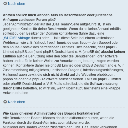
Nach oben
An wen soll ich mich wenden, falls es Beschwerden oder juristische
Anfragen zu diesem Forum gibt?
Jeder Administrator, der auf der „Das Team“-Seite aufgeführt ist, ist ein
geeigneter Kontakt für deine Beschwerde. Wenn du so keine Antwort erhältst,
solltest du den Besitzer der Domain kontaktieren (führe dazu eine
„WHOIS“-Abfrage
durch) oder — falls diese Seite bei einem kostenlosen
Webhoster wie z. B. Yahoo!, free.fr, funpic.de usw. liegt — den Support oder
den Abuse-Kontakt des betreffenden Dienstes. Bitte beachte, dass phpBB
Limited (phpBB.com) und phpBB Deutschland e. V. (phpBB.de)
absolut keinen
Einfluss
auf die Benutzung oder den oder die Benutzer der Forensoftware
haben und dafür in keiner Weise zur Verantwortung herangezogen werden
können. Kontaktiere daher nie phpBB Limited oder phpBB Deutschland e. V. in
Zusammenhang mit jeglichen juristischen Fragen (Unterlassungserklärungen,
Haftungsfragen usw.), die
sich nicht direkt
auf die Websiten phpbb.com,
phpbb.de oder die phpBB-Software selbst beziehen. Falls du phpBB Limited
oder phpBB Deutschland e. V. E-Mails schreibst, die die
Softwarenutzung
durch Dritte
betreffen, so wirst du, wenn überhaupt, höchstens eine knappe
Antwort erhalten.
Nach oben
Wie kann ich einen Administrator des Boards kontaktieren?
Alle Benutzer des Boards können das Kontaktformular nutzen, wenn die
Funktion durch die Board-Administration aktiviert wurde.
Mitglieder des Boards können zusätzlich den Link „Das Team“ verwenden.