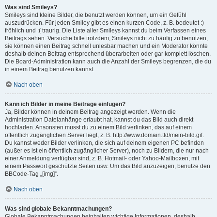
Was sind Smileys?
Smileys sind kleine Bilder, die benutzt werden können, um ein Gefühl
auszudrücken. Für jeden Smiley gibt es einen kurzen Code, z. B. bedeutet :)
fröhlich und :( traurig. Die Liste aller Smileys kannst du beim Verfassen eines
Beitrags sehen. Versuche bitte trotzdem, Smileys nicht zu häufig zu benutzen,
sie können einen Beitrag schnell unlesbar machen und ein Moderator könnte
deshalb deinen Beitrag entsprechend überarbeiten oder gar komplett löschen.
Die Board-Administration kann auch die Anzahl der Smileys begrenzen, die du
in einem Beitrag benutzen kannst.
Nach oben
Kann ich Bilder in meine Beiträge einfügen?
Ja, Bilder können in deinem Beitrag angezeigt werden. Wenn die
Administration Dateianhänge erlaubt hat, kannst du das Bild auch direkt
hochladen. Ansonsten musst du zu einem Bild verlinken, das auf einem
öffentlich zugänglichen Server liegt, z. B. http://www.domain.tld/mein-bild.gif.
Du kannst weder Bilder verlinken, die sich auf deinem eigenen PC befinden
(außer es ist ein öffentlich zugänglicher Server), noch zu Bildern, die nur nach
einer Anmeldung verfügbar sind, z. B. Hotmail- oder Yahoo-Mailboxen, mit
einem Passwort geschützte Seiten usw. Um das Bild anzuzeigen, benutze den
BBCode-Tag „[img]“.
Nach oben
Was sind globale Bekanntmachungen?
Globale Bekanntmachungen beinhalten wichtige Informationen, deshalb