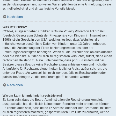
Avatarbilder, Private Nachrichten, E-Mail-Versand an andere Mitglieder, Beitritt
zu Benutzergruppen und so weiter. Wir empfehlen dir eine Anmeldung, da sie
schnell erledigt ist und dir zahlreiche Vorteile bietet.
Nach oben
Was ist COPPA?
COPPA, ausgeschrieben Children’s Online Privacy Protection Act of 1998
(deutsch: Gesetz zum Schutz der Privatsphäre von Kindern im Internet von
1998) ist ein Gesetz in den USA, welches festlegt, dass Websites, die
möglicherweise persönliche Daten von Kindern unter 13 Jahren erheben,
hierzu die Zustimmung der Eltern beziehungsweise des oder der
Erziehungsberechtigten benötigen. Wenn du dir unsicher bist, ob dies auf dich
oder die Website, auf der du dich zu registrieren versuchst, zutrifft, ziehe einen
rechtlichen Beistand zu Rate. Bitte beachte, dass phpBB Limited und der
Besitzer dieses Boards keine Rechtsberatung anbieten kann und nicht die
Anlaufstelle für Rechtsangelegenheiten jeglicher Art ist; außer solchen, die
unter der Frage „An wen soll ich mich wenden, falls es Beschwerden oder
juristische Anfragen zu diesem Forum gibt?“ behandelt werden.
Nach oben
Warum kann ich mich nicht registrieren?
Es kann sein, dass die Board-Administration die Registrierung komplett
ausgeschaltet hat, damit sich keine neuen Benutzer mehr anmelden können.
Es könnte auch sein, dass deine IP-Adresse oder der Benutzername, mit dem
du dich registrieren möchtest, gesperrt wurden. Um Hilfe zu erhalten, wende