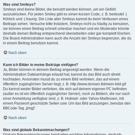
Was sind Smileys?
Smileys sind kleine Bilder, die benutzt werden können, um ein Gefühl
auszudrücken. Für jeden Smiley gibt es einen kurzen Code, z. B. bedeutet :)
fröhlich und :( traurig. Die Liste aller Smileys kannst du beim Verfassen eines
Beitrags sehen. Versuche bitte trotzdem, Smileys nicht zu häufig zu benutzen,
sie können einen Beitrag schnell unlesbar machen und ein Moderator könnte
deshalb deinen Beitrag entsprechend überarbeiten oder gar komplett löschen.
Die Board-Administration kann auch die Anzahl der Smileys begrenzen, die du
in einem Beitrag benutzen kannst.
Nach oben
Kann ich Bilder in meine Beiträge einfügen?
Ja, Bilder können in deinem Beitrag angezeigt werden. Wenn die
Administration Dateianhänge erlaubt hat, kannst du das Bild auch direkt
hochladen. Ansonsten musst du zu einem Bild verlinken, das auf einem
öffentlich zugänglichen Server liegt, z. B. http://www.domain.tld/mein-bild.gif.
Du kannst weder Bilder verlinken, die sich auf deinem eigenen PC befinden
(außer es ist ein öffentlich zugänglicher Server), noch zu Bildern, die nur nach
einer Anmeldung verfügbar sind, z. B. Hotmail- oder Yahoo-Mailboxen, mit
einem Passwort geschützte Seiten usw. Um das Bild anzuzeigen, benutze den
BBCode-Tag „[img]“.
Nach oben
Was sind globale Bekanntmachungen?
Globale Bekanntmachungen beinhalten wichtige Informationen, deshalb