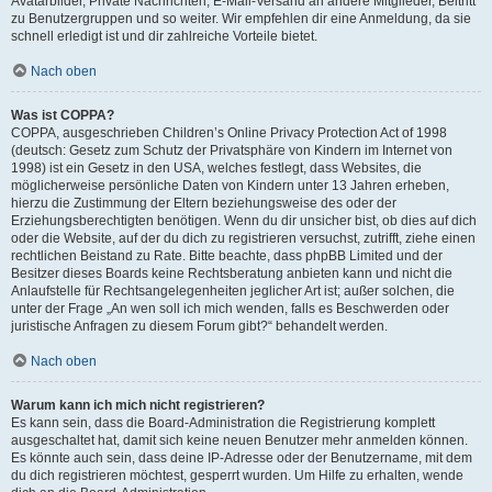
Avatarbilder, Private Nachrichten, E-Mail-Versand an andere Mitglieder, Beitritt
zu Benutzergruppen und so weiter. Wir empfehlen dir eine Anmeldung, da sie
schnell erledigt ist und dir zahlreiche Vorteile bietet.
Nach oben
Was ist COPPA?
COPPA, ausgeschrieben Children’s Online Privacy Protection Act of 1998
(deutsch: Gesetz zum Schutz der Privatsphäre von Kindern im Internet von
1998) ist ein Gesetz in den USA, welches festlegt, dass Websites, die
möglicherweise persönliche Daten von Kindern unter 13 Jahren erheben,
hierzu die Zustimmung der Eltern beziehungsweise des oder der
Erziehungsberechtigten benötigen. Wenn du dir unsicher bist, ob dies auf dich
oder die Website, auf der du dich zu registrieren versuchst, zutrifft, ziehe einen
rechtlichen Beistand zu Rate. Bitte beachte, dass phpBB Limited und der
Besitzer dieses Boards keine Rechtsberatung anbieten kann und nicht die
Anlaufstelle für Rechtsangelegenheiten jeglicher Art ist; außer solchen, die
unter der Frage „An wen soll ich mich wenden, falls es Beschwerden oder
juristische Anfragen zu diesem Forum gibt?“ behandelt werden.
Nach oben
Warum kann ich mich nicht registrieren?
Es kann sein, dass die Board-Administration die Registrierung komplett
ausgeschaltet hat, damit sich keine neuen Benutzer mehr anmelden können.
Es könnte auch sein, dass deine IP-Adresse oder der Benutzername, mit dem
du dich registrieren möchtest, gesperrt wurden. Um Hilfe zu erhalten, wende