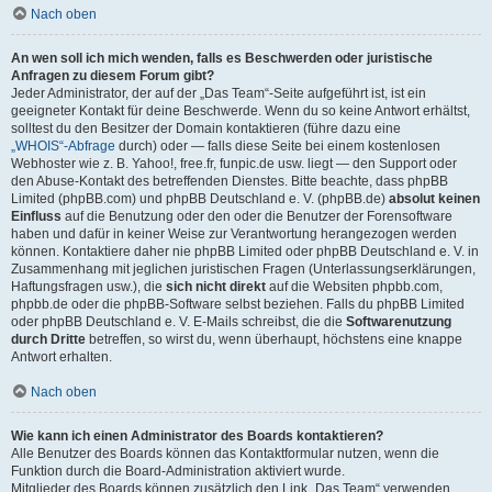
Nach oben
An wen soll ich mich wenden, falls es Beschwerden oder juristische
Anfragen zu diesem Forum gibt?
Jeder Administrator, der auf der „Das Team“-Seite aufgeführt ist, ist ein
geeigneter Kontakt für deine Beschwerde. Wenn du so keine Antwort erhältst,
solltest du den Besitzer der Domain kontaktieren (führe dazu eine
„WHOIS“-Abfrage
durch) oder — falls diese Seite bei einem kostenlosen
Webhoster wie z. B. Yahoo!, free.fr, funpic.de usw. liegt — den Support oder
den Abuse-Kontakt des betreffenden Dienstes. Bitte beachte, dass phpBB
Limited (phpBB.com) und phpBB Deutschland e. V. (phpBB.de)
absolut keinen
Einfluss
auf die Benutzung oder den oder die Benutzer der Forensoftware
haben und dafür in keiner Weise zur Verantwortung herangezogen werden
können. Kontaktiere daher nie phpBB Limited oder phpBB Deutschland e. V. in
Zusammenhang mit jeglichen juristischen Fragen (Unterlassungserklärungen,
Haftungsfragen usw.), die
sich nicht direkt
auf die Websiten phpbb.com,
phpbb.de oder die phpBB-Software selbst beziehen. Falls du phpBB Limited
oder phpBB Deutschland e. V. E-Mails schreibst, die die
Softwarenutzung
durch Dritte
betreffen, so wirst du, wenn überhaupt, höchstens eine knappe
Antwort erhalten.
Nach oben
Wie kann ich einen Administrator des Boards kontaktieren?
Alle Benutzer des Boards können das Kontaktformular nutzen, wenn die
Funktion durch die Board-Administration aktiviert wurde.
Mitglieder des Boards können zusätzlich den Link „Das Team“ verwenden.