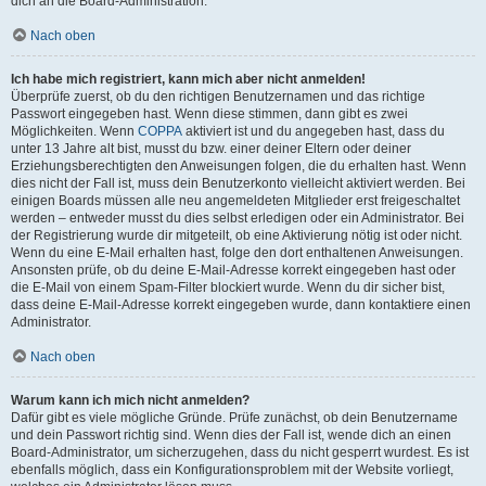
dich an die Board-Administration.
Nach oben
Ich habe mich registriert, kann mich aber nicht anmelden!
Überprüfe zuerst, ob du den richtigen Benutzernamen und das richtige
Passwort eingegeben hast. Wenn diese stimmen, dann gibt es zwei
Möglichkeiten. Wenn
COPPA
aktiviert ist und du angegeben hast, dass du
unter 13 Jahre alt bist, musst du bzw. einer deiner Eltern oder deiner
Erziehungsberechtigten den Anweisungen folgen, die du erhalten hast. Wenn
dies nicht der Fall ist, muss dein Benutzerkonto vielleicht aktiviert werden. Bei
einigen Boards müssen alle neu angemeldeten Mitglieder erst freigeschaltet
werden – entweder musst du dies selbst erledigen oder ein Administrator. Bei
der Registrierung wurde dir mitgeteilt, ob eine Aktivierung nötig ist oder nicht.
Wenn du eine E-Mail erhalten hast, folge den dort enthaltenen Anweisungen.
Ansonsten prüfe, ob du deine E-Mail-Adresse korrekt eingegeben hast oder
die E-Mail von einem Spam-Filter blockiert wurde. Wenn du dir sicher bist,
dass deine E-Mail-Adresse korrekt eingegeben wurde, dann kontaktiere einen
Administrator.
Nach oben
Warum kann ich mich nicht anmelden?
Dafür gibt es viele mögliche Gründe. Prüfe zunächst, ob dein Benutzername
und dein Passwort richtig sind. Wenn dies der Fall ist, wende dich an einen
Board-Administrator, um sicherzugehen, dass du nicht gesperrt wurdest. Es ist
ebenfalls möglich, dass ein Konfigurationsproblem mit der Website vorliegt,