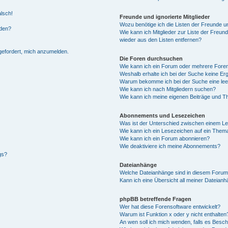
alsch!
Freunde und ignorierte Mitglieder
Wozu benötige ich die Listen der Freunde un
rden?
Wie kann ich Mitglieder zur Liste der Freund
wieder aus den Listen entfernen?
fgefordert, mich anzumelden.
Die Foren durchsuchen
Wie kann ich ein Forum oder mehrere For
Weshalb erhalte ich bei der Suche keine Er
Warum bekomme ich bei der Suche eine lee
Wie kann ich nach Mitgliedern suchen?
Wie kann ich meine eigenen Beiträge und T
Abonnements und Lesezeichen
Was ist der Unterschied zwischen einem L
Wie kann ich ein Lesezeichen auf ein Them
Wie kann ich ein Forum abonnieren?
Wie deaktiviere ich meine Abonnements?
gs?
Dateianhänge
Welche Dateianhänge sind in diesem Forum
Kann ich eine Übersicht all meiner Dateian
phpBB betreffende Fragen
Wer hat diese Forensoftware entwickelt?
Warum ist Funktion x oder y nicht enthalten
An wen soll ich mich wenden, falls es Besc