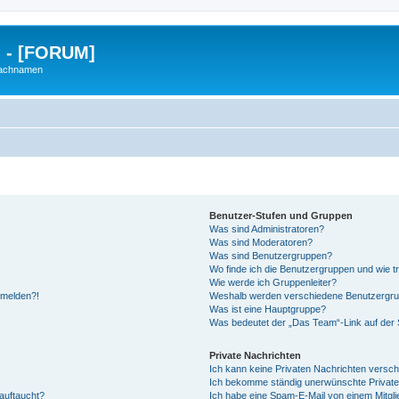
g - [FORUM]
Nachnamen
Benutzer-Stufen und Gruppen
Was sind Administratoren?
Was sind Moderatoren?
Was sind Benutzergruppen?
Wo finde ich die Benutzergruppen und wie tr
Wie werde ich Gruppenleiter?
anmelden?!
Weshalb werden verschiedene Benutzergrupp
Was ist eine Hauptgruppe?
Was bedeutet der „Das Team“-Link auf der S
Private Nachrichten
Ich kann keine Privaten Nachrichten versch
Ich bekomme ständig unerwünschte Private
auftaucht?
Ich habe eine Spam-E-Mail von einem Mitgli