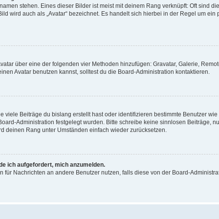
amen stehen. Eines dieser Bilder ist meist mit deinem Rang verknüpft: Oft sind di
ld wird auch als „Avatar“ bezeichnet. Es handelt sich hierbei in der Regel um ein
 Avatar über eine der folgenden vier Methoden hinzufügen: Gravatar, Galerie, Rem
en Avatar benutzen kannst, solltest du die Board-Administration kontaktieren.
viele Beiträge du bislang erstellt hast oder identifizieren bestimmte Benutzer w
 Board-Administration festgelegt wurden. Bitte schreibe keine sinnlosen Beiträge
wird deinen Rang unter Umständen einfach wieder zurücksetzen.
rde ich aufgefordert, mich anzumelden.
ion für Nachrichten an andere Benutzer nutzen, falls diese von der Board-Administ