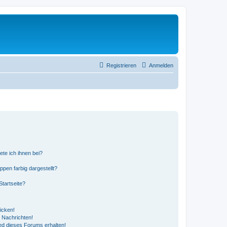
Registrieren
Anmelden
ete ich ihnen bei?
en farbig dargestellt?
tartseite?
icken!
 Nachrichten!
ed dieses Forums erhalten!