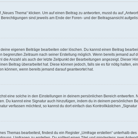
„Neues Thema“ klicken. Um auf einen Beitrag zu antworten, musst du auf „Antworte
e Berechtigungen sind jeweils am Ende der Foren- und der Beitragsansicht aufgeliste
r deine eigenen Beiträge bearbeiten oder löschen. Du kannst einen Beitrag bearbe
inen begrenzten Zeitraum nach seiner Erstellung möglich. Wenn bereits jemand auf de
 die Anzahl als auch der letzte Zeitpunkt der Bearbeitungen angezeigt. Dieser Hi
en Beitrag überarbeitet hat. Diese können jedoch, falls sie es für nötig halten, ei
hen können, wenn bereits jemand darauf geantwortet hat.
st eine solche in den Einstellungen in deinem persönlichen Bereich entwerfen. Na
eren. Du kannst eine Signatur auch hinzufügen, indem du in deinem persönlichen 
atur verfassen möchtest, so kannst du dort einfach das Kontrollkästchen „Signatu
s Themas bearbeitest, findest du ein Register „Umfrage erstellen“ unterhalb des F
htigung, Umfragen zu erstellen. Du solltest einen Titel und mindestens zwei Antwo