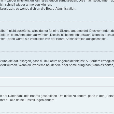
 nicht wieder mitteilen, du kannst es jedoch zurücksetzen. Dies machst du, indem 
 dich schnell wieder anmelden können.
ückzusetzen, so wende dich an die Board-Administration.
en“ nicht auswählst, wirst du nur für eine Sitzung angemeldet. Dies verhindert 
leiben“ beim Anmelden auswählen. Dies ist nicht empfehlenswert, wenn du dich an
 steht, dann wurde sie vermutlich von der Board-Administration ausgeschaltet.
 hat und die dafür sorgen, dass du im Forum angemeldet bleibst. Außerdem ermögli
tiviert wurden. Wenn du Probleme bei der An- oder Abmeldung hast, kann es helfen
n in der Datenbank des Boards gespeichert. Um diese zu ändern, gehe in den „Persö
nst du alle deine Einstellungen ändern.