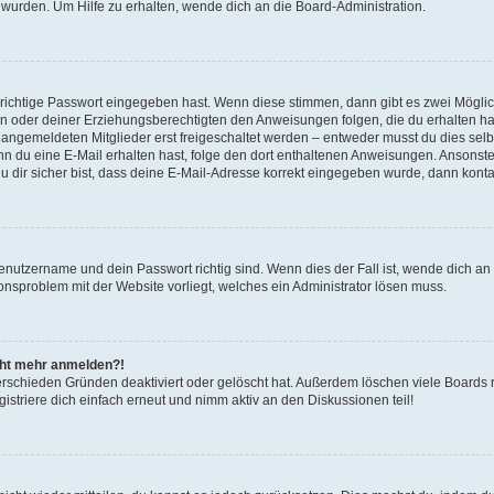
 wurden. Um Hilfe zu erhalten, wende dich an die Board-Administration.
 richtige Passwort eingegeben hast. Wenn diese stimmen, dann gibt es zwei Mögl
tern oder deiner Erziehungsberechtigten den Anweisungen folgen, die du erhalten ha
u angemeldeten Mitglieder erst freigeschaltet werden – entweder musst du dies selbs
. Wenn du eine E-Mail erhalten hast, folge den dort enthaltenen Anweisungen. Ansons
 dir sicher bist, dass deine E-Mail-Adresse korrekt eingegeben wurde, dann kontak
Benutzername und dein Passwort richtig sind. Wenn dies der Fall ist, wende dich a
ionsproblem mit der Website vorliegt, welches ein Administrator lösen muss.
icht mehr anmelden?!
erschieden Gründen deaktiviert oder gelöscht hat. Außerdem löschen viele Boards r
triere dich einfach erneut und nimm aktiv an den Diskussionen teil!