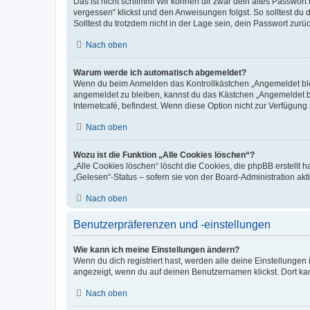
Das ist nicht schlimm! Wir können dir zwar dein altes Passwort
vergessen“ klickst und den Anweisungen folgst. So solltest du
Solltest du trotzdem nicht in der Lage sein, dein Passwort zur
Nach oben
Warum werde ich automatisch abgemeldet?
Wenn du beim Anmelden das Kontrollkästchen „Angemeldet bleib
angemeldet zu bleiben, kannst du das Kästchen „Angemeldet b
Internetcafé, befindest. Wenn diese Option nicht zur Verfügung
Nach oben
Wozu ist die Funktion „Alle Cookies löschen“?
„Alle Cookies löschen“ löscht die Cookies, die phpBB erstellt
„Gelesen“-Status – sofern sie von der Board-Administration ak
Nach oben
Benutzerpräferenzen und -einstellungen
Wie kann ich meine Einstellungen ändern?
Wenn du dich registriert hast, werden alle deine Einstellunge
angezeigt, wenn du auf deinen Benutzernamen klickst. Dort kan
Nach oben