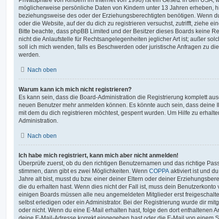
möglicherweise persönliche Daten von Kindern unter 13 Jahren erheben, h
beziehungsweise des oder der Erziehungsberechtigten benötigen. Wenn du di
oder die Website, auf der du dich zu registrieren versuchst, zutrifft, ziehe e
Bitte beachte, dass phpBB Limited und der Besitzer dieses Boards keine 
nicht die Anlaufstelle für Rechtsangelegenheiten jeglicher Art ist; außer so
soll ich mich wenden, falls es Beschwerden oder juristische Anfragen zu d
werden.
Nach oben
Warum kann ich mich nicht registrieren?
Es kann sein, dass die Board-Administration die Registrierung komplett ausg
neuen Benutzer mehr anmelden können. Es könnte auch sein, dass deine 
mit dem du dich registrieren möchtest, gesperrt wurden. Um Hilfe zu erhalt
Administration.
Nach oben
Ich habe mich registriert, kann mich aber nicht anmelden!
Überprüfe zuerst, ob du den richtigen Benutzernamen und das richtige Pa
stimmen, dann gibt es zwei Möglichkeiten. Wenn
COPPA
aktiviert ist und 
Jahre alt bist, musst du bzw. einer deiner Eltern oder deiner Erziehungsbe
die du erhalten hast. Wenn dies nicht der Fall ist, muss dein Benutzerkonto v
einigen Boards müssen alle neu angemeldeten Mitglieder erst freigeschalt
selbst erledigen oder ein Administrator. Bei der Registrierung wurde dir mitget
oder nicht. Wenn du eine E-Mail erhalten hast, folge den dort enthaltenen
deine E-Mail-Adresse korrekt eingegeben hast oder die E-Mail von einem S