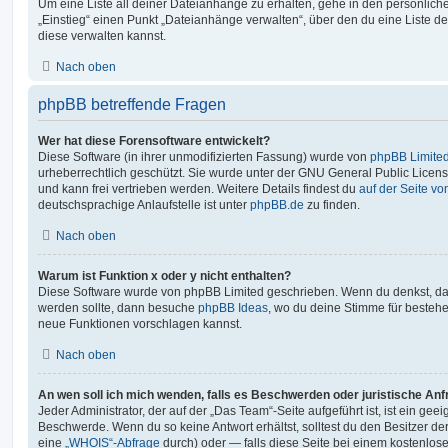
Um eine Liste all deiner Dateianhänge zu erhalten, gehe in den persönliche
„Einstieg“ einen Punkt „Dateianhänge verwalten“, über den du eine Liste d
diese verwalten kannst.
Nach oben
phpBB betreffende Fragen
Wer hat diese Forensoftware entwickelt?
Diese Software (in ihrer unmodifizierten Fassung) wurde von
phpBB Limite
urheberrechtlich geschützt. Sie wurde unter der GNU General Public License
und kann frei vertrieben werden. Weitere Details findest du
auf der Seite v
deutschsprachige Anlaufstelle ist unter
phpBB.de
zu finden.
Nach oben
Warum ist Funktion x oder y nicht enthalten?
Diese Software wurde von phpBB Limited geschrieben. Wenn du denkst, das
werden sollte, dann besuche
phpBB Ideas
, wo du deine Stimme für beste
neue Funktionen vorschlagen kannst.
Nach oben
An wen soll ich mich wenden, falls es Beschwerden oder juristische An
Jeder Administrator, der auf der „Das Team“-Seite aufgeführt ist, ist ein geei
Beschwerde. Wenn du so keine Antwort erhältst, solltest du den Besitzer de
eine
„WHOIS“-Abfrage
durch) oder — falls diese Seite bei einem kostenlos