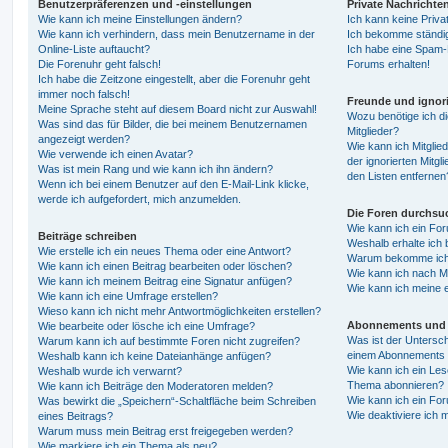
Benutzerpräferenzen und -einstellungen
Private Nachrichte
Wie kann ich meine Einstellungen ändern?
Ich kann keine Priva
Wie kann ich verhindern, dass mein Benutzername in der
Ich bekomme ständig
Online-Liste auftaucht?
Ich habe eine Spam-E
Die Forenuhr geht falsch!
Forums erhalten!
Ich habe die Zeitzone eingestellt, aber die Forenuhr geht
immer noch falsch!
Freunde und ignori
Meine Sprache steht auf diesem Board nicht zur Auswahl!
Wozu benötige ich di
Was sind das für Bilder, die bei meinem Benutzernamen
Mitglieder?
angezeigt werden?
Wie kann ich Mitglied
Wie verwende ich einen Avatar?
der ignorierten Mitg
Was ist mein Rang und wie kann ich ihn ändern?
den Listen entfernen
Wenn ich bei einem Benutzer auf den E-Mail-Link klicke,
werde ich aufgefordert, mich anzumelden.
Die Foren durchsu
Wie kann ich ein Fo
Beiträge schreiben
Weshalb erhalte ich 
Wie erstelle ich ein neues Thema oder eine Antwort?
Warum bekomme ich b
Wie kann ich einen Beitrag bearbeiten oder löschen?
Wie kann ich nach M
Wie kann ich meinem Beitrag eine Signatur anfügen?
Wie kann ich meine 
Wie kann ich eine Umfrage erstellen?
Wieso kann ich nicht mehr Antwortmöglichkeiten erstellen?
Abonnements und 
Wie bearbeite oder lösche ich eine Umfrage?
Was ist der Untersc
Warum kann ich auf bestimmte Foren nicht zugreifen?
einem Abonnements 
Weshalb kann ich keine Dateianhänge anfügen?
Wie kann ich ein Les
Weshalb wurde ich verwarnt?
Thema abonnieren?
Wie kann ich Beiträge den Moderatoren melden?
Wie kann ich ein Fo
Was bewirkt die „Speichern“-Schaltfläche beim Schreiben
Wie deaktiviere ich
eines Beitrags?
Warum muss mein Beitrag erst freigegeben werden?
Wie markiere ich ein Thema als neu?