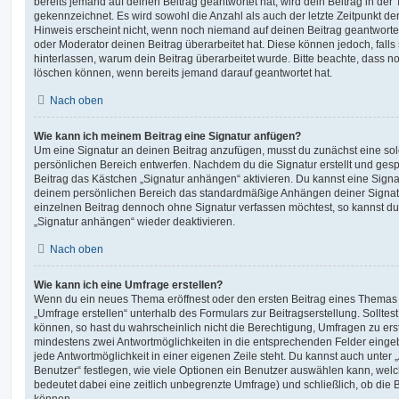
bereits jemand auf deinen Beitrag geantwortet hat, wird dein Beitrag in der
gekennzeichnet. Es wird sowohl die Anzahl als auch der letzte Zeitpunkt d
Hinweis erscheint nicht, wenn noch niemand auf deinen Beitrag geantwortet
oder Moderator deinen Beitrag überarbeitet hat. Diese können jedoch, falls s
hinterlassen, warum dein Beitrag überarbeitet wurde. Bitte beachte, dass n
löschen können, wenn bereits jemand darauf geantwortet hat.
Nach oben
Wie kann ich meinem Beitrag eine Signatur anfügen?
Um eine Signatur an deinen Beitrag anzufügen, musst du zunächst eine sol
persönlichen Bereich entwerfen. Nachdem du die Signatur erstellt und gesp
Beitrag das Kästchen „Signatur anhängen“ aktivieren. Du kannst eine Signa
deinem persönlichen Bereich das standardmäßige Anhängen deiner Signatu
einzelnen Beitrag dennoch ohne Signatur verfassen möchtest, so kannst du 
„Signatur anhängen“ wieder deaktivieren.
Nach oben
Wie kann ich eine Umfrage erstellen?
Wenn du ein neues Thema eröffnest oder den ersten Beitrag eines Themas be
„Umfrage erstellen“ unterhalb des Formulars zur Beitragserstellung. Solltes
können, so hast du wahrscheinlich nicht die Berechtigung, Umfragen zu erste
mindestens zwei Antwortmöglichkeiten in die entsprechenden Felder eingeb
jede Antwortmöglichkeit in einer eigenen Zeile steht. Du kannst auch unter
Benutzer“ festlegen, wie viele Optionen ein Benutzer auswählen kann, welche
bedeutet dabei eine zeitlich unbegrenzte Umfrage) und schließlich, ob die
können.