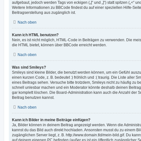
aufgebaut, jedoch werden Tags von eckigen („[“ und „]“) statt spitzen („<“ 
Weitere Informationen zu BBCode findest du auf einer speziellen Hilfe-Seite
Beitragserstellung aus zugänglich ist.
Nach oben
Kann ich HTML benutzen?
Nein, es ist nicht möglich, HTML-Code in Beiträgen zu verwenden. Die mei
die HTML bietet, können über BBCode erreicht werden.
Nach oben
Was sind Smileys?
Smileys sind kleine Bilder, die benutzt werden können, um ein Gefühl auszu
einen kurzen Code, z. B. bedeutet :) fröhlich und :( traurig. Die Liste aller
eines Beitrags sehen. Versuche bitte trotzdem, Smileys nicht zu häufig zu 
schnell unlesbar machen und ein Moderator könnte deshalb deinen Beitrag
gar komplett löschen. Die Board-Administration kann auch die Anzahl der S
Beitrag benutzen kannst.
Nach oben
Kann ich Bilder in meine Beiträge einfügen?
Ja, Bilder können in deinem Beitrag angezeigt werden. Wenn die Administra
kannst du das Bild auch direkt hochladen. Ansonsten musst du zu einem Bild
zugänglichen Server liegt, z. B. http://www.domain.tld/mein-bild.gif. Du kann
auf deinem eigenen PC befinden (außer es ist ein öffentlich zugänglicher Se