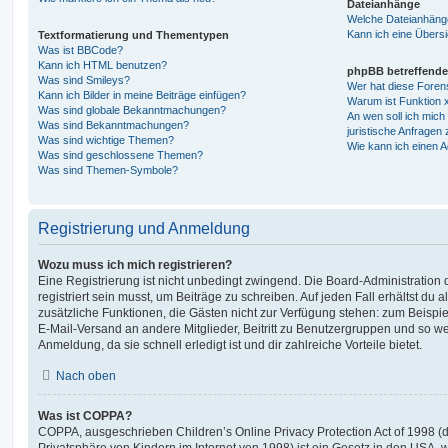
Dateianhänge
Welche Dateianhänge
Kann ich eine Übersi
Textformatierung und Thementypen
Was ist BBCode?
Kann ich HTML benutzen?
phpBB betreffende
Was sind Smileys?
Wer hat diese Foren
Kann ich Bilder in meine Beiträge einfügen?
Warum ist Funktion x
Was sind globale Bekanntmachungen?
An wen soll ich mic
Was sind Bekanntmachungen?
juristische Anfragen
Was sind wichtige Themen?
Wie kann ich einen A
Was sind geschlossene Themen?
Was sind Themen-Symbole?
Registrierung und Anmeldung
Wozu muss ich mich registrieren?
Eine Registrierung ist nicht unbedingt zwingend. Die Board-Administration
registriert sein musst, um Beiträge zu schreiben. Auf jeden Fall erhältst du als
zusätzliche Funktionen, die Gästen nicht zur Verfügung stehen: zum Beispiel
E-Mail-Versand an andere Mitglieder, Beitritt zu Benutzergruppen und so wei
Anmeldung, da sie schnell erledigt ist und dir zahlreiche Vorteile bietet.
Nach oben
Was ist COPPA?
COPPA, ausgeschrieben Children’s Online Privacy Protection Act of 1998 (
Privatsphäre von Kindern im Internet von 1998) ist ein Gesetz in den USA, w