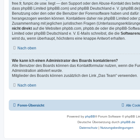
free.fr, funpic.de usw. liegt — den Support oder den Abuse-Kontakt des betr
dass phpBB Limited (phpBB.com) und phpBB Deutschland e. V. (phpBB.de
Benutzung oder den oder die Benutzer der Forensoftware haben und dafür 
herangezogen werden können. Kontaktiere daher nie phpBB Limited oder p
Zusammenhang mit jeglichen juristischen Fragen (Unterlassungserklärunge
nicht direkt
auf die Websiten phpbb.com, phpbb.de oder die phpBB-Softwar
Limited oder phpBB Deutschland e. V. E-Mails schreibst, die die
Softwarenu
wirst du, wenn überhaupt, höchstens eine knappe Antwort erhalten.
Nach oben
Wie kann ich einen Administrator des Boards kontaktieren?
Alle Benutzer des Boards können das Kontaktformular nutzen, wenn die Fun
Administration aktiviert wurde.
Mitglieder des Boards können zusätzlich den Link „Das Team“ verwenden.
Nach oben
Foren-Übersicht
Alle Coo
Powered by
phpBB
® Forum Software © phpBB Lim
Deutsche Übersetzung durch
phpBB.de
Datenschutz
|
Nutzungsbedingungen