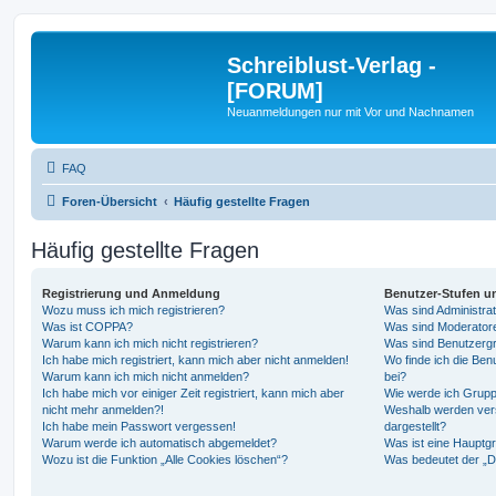
Schreiblust-Verlag -
[FORUM]
Neuanmeldungen nur mit Vor und Nachnamen
FAQ
Foren-Übersicht
Häufig gestellte Fragen
Häufig gestellte Fragen
Registrierung und Anmeldung
Benutzer-Stufen u
Wozu muss ich mich registrieren?
Was sind Administra
Was ist COPPA?
Was sind Moderator
Warum kann ich mich nicht registrieren?
Was sind Benutzerg
Ich habe mich registriert, kann mich aber nicht anmelden!
Wo finde ich die Ben
Warum kann ich mich nicht anmelden?
bei?
Ich habe mich vor einiger Zeit registriert, kann mich aber
Wie werde ich Grupp
nicht mehr anmelden?!
Weshalb werden ver
Ich habe mein Passwort vergessen!
dargestellt?
Warum werde ich automatisch abgemeldet?
Was ist eine Hauptg
Wozu ist die Funktion „Alle Cookies löschen“?
Was bedeutet der „Da