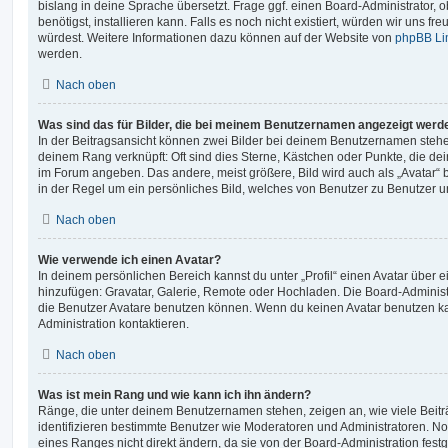
bislang in deine Sprache übersetzt. Frage ggf. einen Board-Administrator, 
benötigst, installieren kann. Falls es noch nicht existiert, würden wir uns f
würdest. Weitere Informationen dazu können auf der Website von
phpBB Li
werden.
Nach oben
Was sind das für Bilder, die bei meinem Benutzernamen angezeigt werd
In der Beitragsansicht können zwei Bilder bei deinem Benutzernamen stehen.
deinem Rang verknüpft: Oft sind dies Sterne, Kästchen oder Punkte, die de
im Forum angeben. Das andere, meist größere, Bild wird auch als „Avatar“ b
in der Regel um ein persönliches Bild, welches von Benutzer zu Benutzer unt
Nach oben
Wie verwende ich einen Avatar?
In deinem persönlichen Bereich kannst du unter „Profil“ einen Avatar über 
hinzufügen: Gravatar, Galerie, Remote oder Hochladen. Die Board-Adminis
die Benutzer Avatare benutzen können. Wenn du keinen Avatar benutzen kan
Administration kontaktieren.
Nach oben
Was ist mein Rang und wie kann ich ihn ändern?
Ränge, die unter deinem Benutzernamen stehen, zeigen an, wie viele Beiträg
identifizieren bestimmte Benutzer wie Moderatoren und Administratoren. N
eines Ranges nicht direkt ändern, da sie von der Board-Administration festg